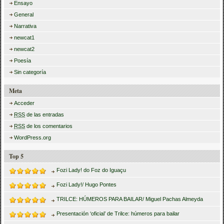
Ensayo
General
Narrativa
newcat1
newcat2
Poesía
Sin categoría
Meta
Acceder
RSS
de las entradas
RSS
de los comentarios
WordPress.org
Top 5
Fozi Lady! do Foz do Iguaçu
Fozi Lady!/ Hugo Pontes
TRILCE: HÚMEROS PARA BAILAR/ Miguel Pachas Almeyda
Presentación ‘oficial’ de Trilce: húmeros para bailar