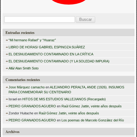
B
u
Entradas recientes
s
“Mi hermano Rafael” y “Huaraz”
c
LIBRO DE HORAS/ GABRIEL ESPINOZA SUÁREZ
a
EL DESNUDAMIENTO CONTAMINADO EN LA CRÍTICA
r
EL DESNUDAMIENTO CONTAMINADO (Y LA SOLEDAD IMPURA)
:
Allá/ Alan Smith Soto
Comentarios recientes
Jose Márquez camacho
en
ALEJANDRO PERALTA, ANDE (1926). INSUMOS
PARA CONMEMORAR SU CENTENARIO
Israel
en
HITOS DE MIS ESTUDIOS VALLEJIANOS (Recargado)
PEDRO GRANADOS AGUERO
en
Raúl Gómez Jattin, veinte años después
Zondor Huitache
en
Raúl Gómez Jattin, veinte años después
PEDRO GRANADOS AGUERO
en
Los poemas de Marcelo González del Río
Archivos