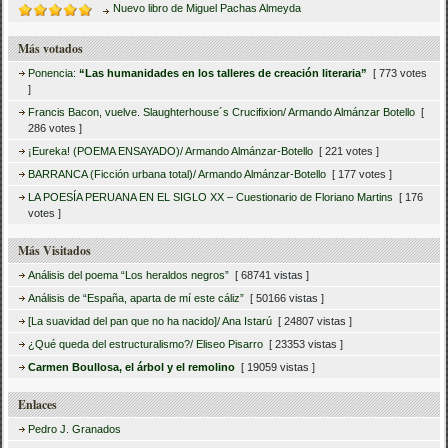
Nuevo libro de Miguel Pachas Almeyda
Más votados
Ponencia:
“Las humanidades en los talleres de creación literaria”
[ 773 votes
]
Francis Bacon, vuelve. Slaughterhouse´s Crucifixion/ Armando Almánzar Botello
[
286 votes ]
¡Eureka! (POEMA ENSAYADO)/ Armando Almánzar-Botello
[ 221 votes ]
BARRANCA (Ficción urbana total)/ Armando Almánzar-Botello
[ 177 votes ]
LA POESÍA PERUANA EN EL SIGLO XX – Cuestionario de Floriano Martins
[ 176
votes ]
Más Visitados
Análisis del poema “Los heraldos negros”
[ 68741 vistas ]
Análisis de “España, aparta de mí este cáliz”
[ 50166 vistas ]
[La suavidad del pan que no ha nacido]/ Ana Istarú
[ 24807 vistas ]
¿Qué queda del estructuralismo?/ Eliseo Pisarro
[ 23353 vistas ]
Carmen Boullosa, el árbol y el remolino
[ 19059 vistas ]
Enlaces
Pedro J. Granados