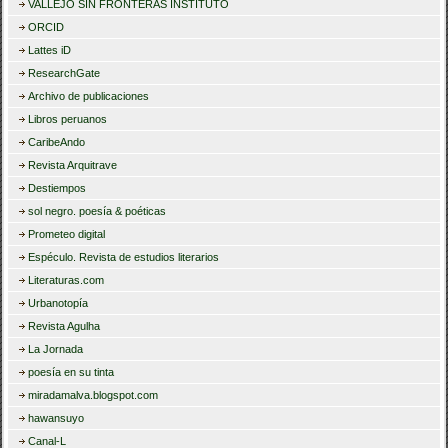
VALLEJO SIN FRONTERAS INSTITUTO
ORCID
Lattes iD
ResearchGate
Archivo de publicaciones
Libros peruanos
CaribeAndo
Revista Arquitrave
Destiempos
sol negro. poesía & poéticas
Prometeo digital
Espéculo. Revista de estudios literarios
Literaturas.com
Urbanotopía
Revista Agulha
La Jornada
poesía en su tinta
miradamalva.blogspot.com
hawansuyo
Canal-L