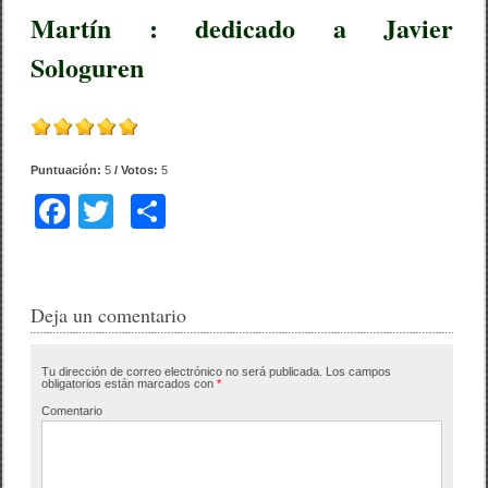
Martín : dedicado a Javier
Sologuren
Puntuación:
5
/ Votos:
5
F
T
C
a
wi
o
c
tt
m
e
er
p
Deja un comentario
b
ar
Tu dirección de correo electrónico no será publicada.
Los campos
o
tir
obligatorios están marcados con
*
o
Comentario
k