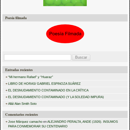
Poesía filmada
B
u
Entradas recientes
s
“Mi hermano Rafael” y “Huaraz”
c
LIBRO DE HORAS/ GABRIEL ESPINOZA SUÁREZ
a
EL DESNUDAMIENTO CONTAMINADO EN LA CRÍTICA
r
EL DESNUDAMIENTO CONTAMINADO (Y LA SOLEDAD IMPURA)
:
Allá/ Alan Smith Soto
Comentarios recientes
Jose Márquez camacho
en
ALEJANDRO PERALTA, ANDE (1926). INSUMOS
PARA CONMEMORAR SU CENTENARIO