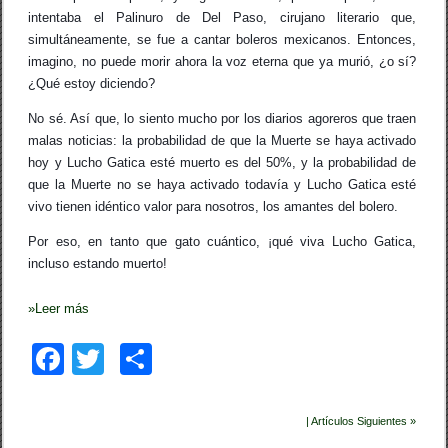
intentaba el Palinuro de Del Paso, cirujano literario que,
simultáneamente, se fue a cantar boleros mexicanos. Entonces,
imagino, no puede morir ahora la voz eterna que ya murió, ¿o sí?
¿Qué estoy diciendo?
No sé. Así que, lo siento mucho por los diarios agoreros que traen
malas noticias: la probabilidad de que la Muerte se haya activado
hoy y Lucho Gatica esté muerto es del 50%, y la probabilidad de
que la Muerte no se haya activado todavía y Lucho Gatica esté
vivo tienen idéntico valor para nosotros, los amantes del bolero.
Por eso, en tanto que gato cuántico, ¡qué viva Lucho Gatica,
incluso estando muerto!
»
Leer más
F
T
C
a
wi
o
c
tt
m
| Artículos Siguientes »