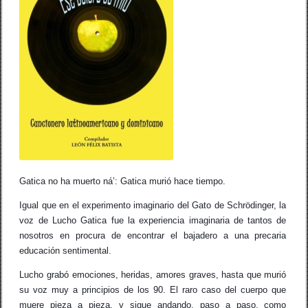
C
)
k
A
C
U
Á
N
T
I
C
O
/
L
e
ó
n
F
é
Gatica no ha muerto ná’: Gatica murió hace tiempo.
l
i
Igual que en el experimento imaginario del Gato de Schrödinger, la
x
voz de Lucho Gatica fue la experiencia imaginaria de tantos de
B
nosotros en procura de encontrar el bajadero a una precaria
a
t
educación sentimental.
i
s
Lucho grabó emociones, heridas, amores graves, hasta que murió
t
su voz muy a principios de los 90. El raro caso del cuerpo que
a
muere pieza a pieza, y sigue andando, paso a paso, como