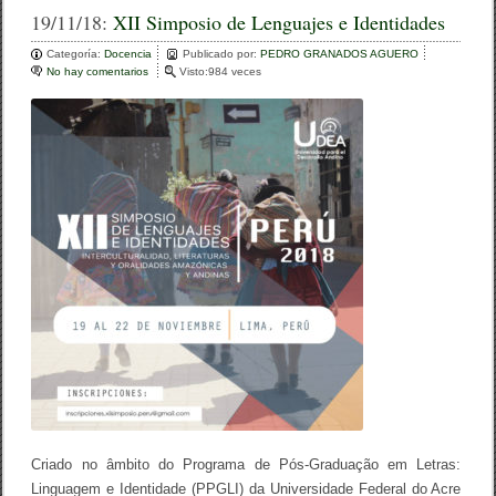
c
tt
m
19/11/18:
XII Simposio de Lenguajes e Identidades
e
er
p
Categoría:
Docencia
Publicado por:
PEDRO GRANADOS AGUERO
No hay comentarios
e
Visto:984 veces
b
ar
n
X
o
tir
I
I
o
S
i
k
m
p
o
s
i
o
d
e
L
e
n
g
u
a
j
e
Criado no âmbito do Programa de Pós-Graduação em Letras:
s
Linguagem e Identidade (PPGLI) da Universidade Federal do Acre