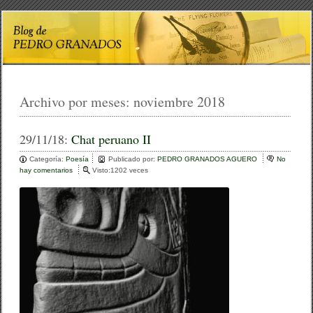
Archivo por meses:
noviembre 2018
29/11/18:
Chat peruano II
Categoría:
Poesía
Publicado por:
PEDRO GRANADOS AGUERO
No
hay comentarios
e
Visto:1202 veces
n
C
h
a
t
p
e
r
u
a
n
o