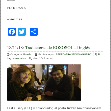
PROGRAMA
»
Leer más
F
T
C
a
wi
o
c
tt
m
18/11/18:
Traductores de ROXOSOL al inglés
e
er
p
Categoría:
Poesía
Publicado por:
PEDRO GRANADOS AGUERO
No
hay comentarios
e
Visto:1048 veces
b
ar
n
T
o
tir
r
a
o
d
u
k
c
t
o
r
e
s
Leslie Bary (ULL) y colaborador, el poeta Indran Amirthanayaham.
d