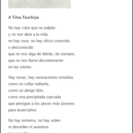
u
c
h
i
A Tilsa Tsuchiya
y
a
No hay color que no palpite
y no nos abra a la vida,
no hay rosa, no hay oficio conocido
o desconocido
que no nos diga de detrás, de siempre,
que no nos llame discretamente
en las sienes.
Hay rosas, hay sensaciones extrañas
como un collar radiante,
como un abrigo tibio,
como una precipitada cascada
que persigue a los peces más jóvenes
para acariciarlos.
No hay extremo, no hay orden
ni desorden ni aventura