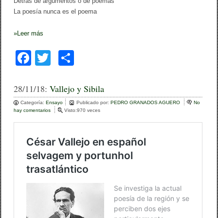
Detrás de argumentos o de poemas
La poesía nunca es el poema
»
Leer más
F
T
C
a
wi
o
c
tt
m
28/11/18:
Vallejo y Sibila
e
er
p
Categoría:
Ensayo
Publicado por:
PEDRO GRANADOS AGUERO
No
hay comentarios
e
Visto:970 veces
b
ar
n
V
o
tir
a
l
o
l
e
k
j
o
y
S
i
b
i