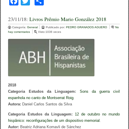
F
T
C
a
wi
o
c
tt
m
23/11/18:
Livros Prêmio Mario González 2018
e
er
p
Categoría:
General
Publicado por:
PEDRO GRANADOS AGUERO
No
hay comentarios
e
Visto:1036 veces
b
ar
n
L
o
tir
i
v
o
r
o
k
s
P
r
ê
m
2018
i
Categoria Estudos da Linguagem:
Sons da guerra civil
o
M
espanhola no canto de Montserrat Roig
.
a
Autora:
Daniel Carlos Santos da Silva
r
i
Categoria Estudos da Linguagem:
12 de outubro no mundo
o
G
hispânico: reconfigurações de um dispositivo memorial
.
o
Autor:
Beatriz Adriana Komavli de Sánchez
n