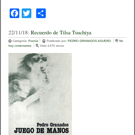
F
T
C
a
wi
o
c
tt
m
22/11/18:
Recuerdo de Tilsa Tsuchiya
e
er
p
Categoría:
Poesía
Publicado por:
PEDRO GRANADOS AGUERO
No
hay comentarios
e
Visto:1470 veces
b
ar
n
R
o
tir
e
c
o
u
e
k
r
d
o
d
e
T
i
l
s
a
T
s