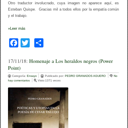
Otro traductor involucrado, cuya imagen no aparece aquí, es
e
R
Esteban Quispe. Gracias mil a todos ellos por la empatía común
O
y el trabajo.
X
O
S
»
Leer más
O
L
F
T
C
a
l
a
wi
o
i
n
c
tt
m
g
17/11/18:
Homenaje a Los heraldos negros (Power
l
Point)
e
er
p
é
s
Categoría:
b
Ensayo
ar
Publicado por:
PEDRO GRANADOS AGUERO
No
hay comentarios
e
Visto:1371 veces
o
n
tir
H
o
o
m
k
e
n
a
j
e
a