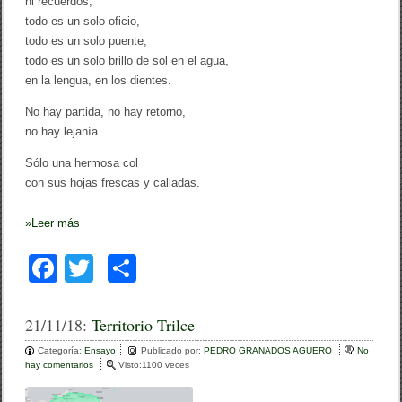
ni recuerdos,
todo es un solo oficio,
todo es un solo puente,
todo es un solo brillo de sol en el agua,
en la lengua, en los dientes.
No hay partida, no hay retorno,
no hay lejanía.
Sólo una hermosa col
con sus hojas frescas y calladas.
»
Leer más
F
T
C
a
wi
o
c
tt
m
21/11/18:
Territorio Trilce
e
er
p
Categoría:
Ensayo
Publicado por:
PEDRO GRANADOS AGUERO
No
hay comentarios
e
Visto:1100 veces
b
ar
n
T