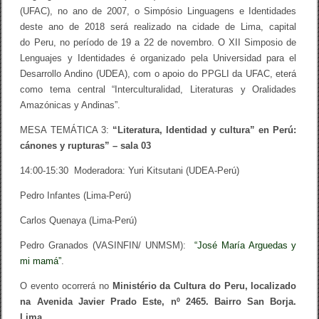
e
(UFAC), no ano de 2007, o Simpósio Linguagens e Identidades
I
d
deste ano de
2018
será realizado na cidade de
Lima
, capital
e
do
Peru
, no período de 19 a 22 de novembro. O XII Simposio de
n
Lenguajes y Identidades é organizado pela Universidad para el
t
i
Desarrollo Andino (UDEA), com o apoio do PPGLI da UFAC, eterá
d
como tema central “Interculturalidad, Literaturas y Oralidades
a
d
Amazónicas y Andinas”.
e
s
MESA TEMÁTICA 3:
“Literatura, Identidad y cultura” en Perú:
cánones y rupturas” – sala 03
14:00-15:30 Moderadora: Yuri Kitsutani (UDEA-Perú)
Pedro Infantes (Lima-Perú)
Carlos Quenaya (Lima-Perú)
Pedro Granados (VASINFIN/ UNMSM):
“José María Arguedas y
mi mamá”
.
O evento ocorrerá no
Ministério da Cultura do Peru, localizado
na Avenida Javier Prado Este, nº 2465. Bairro San Borja.
Lima.