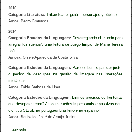
z
2016
á
l
Categoria Literatura:
Trilce/Teatro: guión, personajes y público
.
e
Autor:
Pedro Granados.
z
2
2014
0
Categoria Estudos da Linguagem:
1
Desarreglando el mundo para
8
arreglar los sueños”: uma leitura de Juego limpio, de María Teresa
León.
Autora:
Gisele Aparecida da Costa Silva
Categoria Estudos da Linguagem:
Parecer bom x parecer justo:
o pedido de desculpas na gestão da imagem nas interações
midiáticas.
Autor:
Fábio Barbosa de Lima
Categoria Estudos da Linguagem:
Limites precisos ou fronteiras
que desapareceram? As construções impressoais e passivas com
o clítico SE/SE no português brasileiro e no espanhol.
Autor:
Benivaldo José de Araújo Junior
»
Leer más