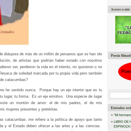
Acceso a mis 
de diáspora de más de un millón de peruanos que se han ido
Poesía filmad
olución, de artistas que podrían haber estado con nosotros
dieron ser, perdieron la vida en el intento, no quisieron o no
Resaca de soledad marcada por tu propia vida pero también
a de catacumbas?
me he sentido nunca. Porque hay un eje interior que es tu
B
 tu lugar, tu forma. Es un eje emotivo. Una especie de lugar
u
xiste un montón de amor: el de mis padres, el de mis
Entradas reci
is mujeres presentes y pretéritas.
s
“Mi hermano
c
las catacumbas: me refiero a la política de apoyo que tanto
LIBRO DE 
da y el Estado deben ofrecer a las artes y a las ciencias.
a
ESPINOZA