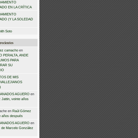
DAMIENTO
DO EN LA CRÍTICA
DAMIENTO
ADO (Y LA SOLEDAD
mith Soto
recientes
ez camacho
en
 PERALTA, ANDE
NSUMOS PARA
RAR SU
IO
TOS DE MIS
VALLEJIANOS
)
ANADOS AGUERO
en
Jattin, veinte años
ache
en
Raúl Gómez
te años después
ANADOS AGUERO
en
 de Marcelo González