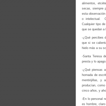
alimentos, etcé
secas, siempre p
esta observación
o intelectual. 
Cualquier tipo d
que se quedan a l
-¿Qué percibes d
que si se calient
hielo más a su sc
-Santa Teresa d
presta y lo apago
-¿Qué piensas ah
hornada de escri
mentirijillas, y
producían, como 
cinco años, y ah
-En lo personal n
es hombre, claro