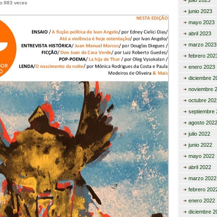
julio 2023
to:983 veces
ar
junio 2023
tir
mayo 2023
abril 2023
marzo 2023
febrero 202
enero 2023
diciembre 2
noviembre 
octubre 202
septiembre 
agosto 202
julio 2022
junio 2022
mayo 2022
abril 2022
marzo 2022
febrero 202
enero 2022
diciembre 2