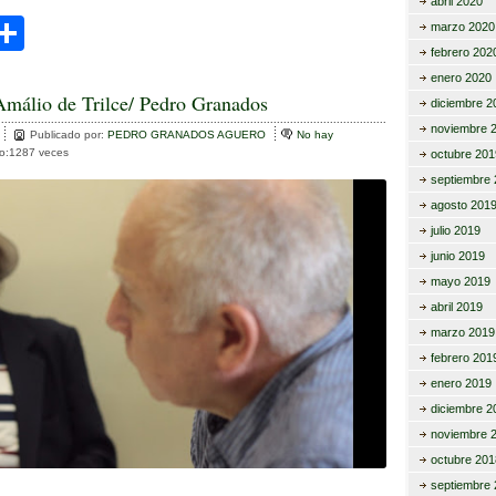
abril 2020
C
marzo 2020
febrero 202
i
o
enero 2020
m
Amálio de Trilce/ Pedro Granados
diciembre 2
r
p
noviembre 
Publicado por:
PEDRO GRANADOS AGUERO
No hay
to:1287 veces
octubre 201
ar
septiembre 
tir
agosto 201
julio 2019
junio 2019
mayo 2019
abril 2019
marzo 2019
febrero 201
enero 2019
diciembre 2
noviembre 
octubre 201
septiembre 