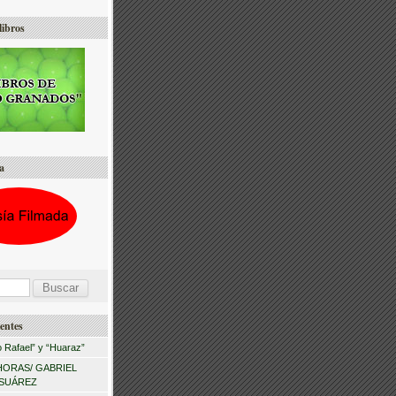
libros
a
entes
 Rafael” y “Huaraz”
HORAS/ GABRIEL
 SUÁREZ