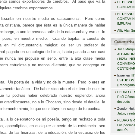
nto somos exportadores de cerebros. Al paso que va la
EL DESNU
r
CONTAMINA
iquiera cerebros exportaremos.
:
EL DESNU
 Escribir en nuestro medio es catecumenal. Pero como
CONTAMIN
IMPURA)
ta cristiana, parece que ésta es la única manera de hablar
Allá/ Alan S
embargo, a uno le provoca salir de la catacumba y eso es lo
, pues, en nuestro medio. Cuando bajaba la cuesta de
Comentarios 
ba en mi circunstancia mágica: de ser un profesor de
Jose Márqu
al pagado en un colegio de Lima, había pasado a ser casi
ALEJANDRO
ue nunca me propuse en serio, entre la alta clase media
(1926). I
CONMEMO
harto estudiosa y no menos diletante, que se congrega en
CENTENAR
Israel
en
HI
ESTUDIOS 
ista. Un poeta de la vida y no de la muerte. Pero lo eres en
(Recargado
ivamente tanático. De haber sido otro el destino de nuestro
PEDRO GR
ue tú podrías haber celebrado nuestro esplendor, ahora
Raúl Gómez 
o grandilocuente, no a lo Chocano, sino desde el detalle, la
después
rentemente nimio, lo que constituye un rasgo de tu poética.
Zondor Huit
Jattin, vein
tal, a lo celebratorio de mi poesía, tengo un rechazo a toda
PEDRO GR
Los poemas
a, apocalíptica, en cualquier aspecto de la existencia: sea
del Río
lica, de las finanzas, de la educación, de la escasez de los