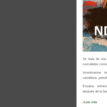
Se trata de una 
concebidos como u
Incentivamos l
castellano, portu
Ensaios, entrevi
después de la fas
»
Leer más