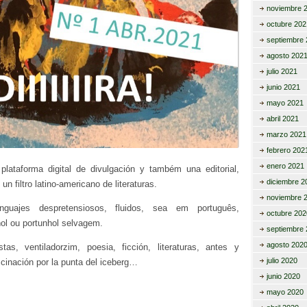
noviembre 
octubre 202
septiembre 
agosto 202
julio 2021
junio 2021
mayo 2021
abril 2021
marzo 2021
febrero 202
enero 2021
plataforma digital de divulgación y também una editorial,
diciembre 2
n filtro latino-americano de literaturas.
noviembre 
enguajes despretensiosos, fluidos, sea em português,
octubre 202
ñol ou portunhol selvagem.
septiembre 
agosto 202
stas, ventiladorzim, poesia, ficción, literaturas, antes y
julio 2020
cinación por la punta del iceberg…
junio 2020
mayo 2020