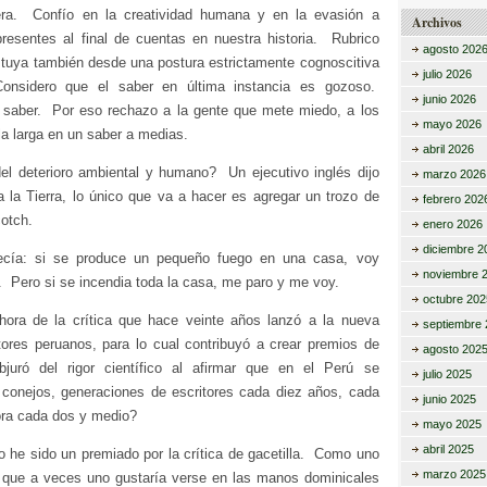
tera. Confío en la creatividad humana y en la evasión a
Archivos
resentes al final de cuentas en nuestra historia. Rubrico
agosto 202
 tuya también desde una postura estrictamente cognoscitiva
julio 2026
Considero que el saber en última instancia es gozoso.
junio 2026
e saber. Por eso rechazo a la gente que mete miedo, a los
mayo 2026
a larga en un saber a medias.
abril 2026
el deterioro ambiental y humano? Un ejecutivo inglés dijo
marzo 2026
a la Tierra, lo único que va a hacer es agregar un trozo de
febrero 202
otch.
enero 2026
diciembre 2
ecía: si se produce un pequeño fuego en una casa, voy
noviembre 
. Pero si se incendia toda la casa, me paro y me voy.
octubre 202
ora de la crítica que hace veinte años lanzó a la nueva
septiembre 
tores peruanos, para lo cual contribuyó a crear premios de
agosto 202
 abjuró del rigor científico al afirmar que en el Perú se
julio 2025
conejos, generaciones de escritores cada diez años, cada
junio 2025
ora cada dos y medio?
mayo 2025
abril 2025
o he sido un premiado por la crítica de gacetilla. Como uno
marzo 2025
 que a veces uno gustaría verse en las manos dominicales