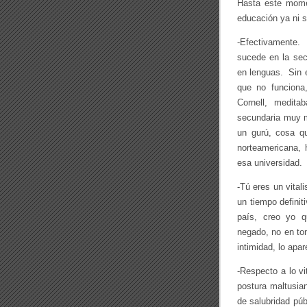
Hasta este mome
educación ya ni s
-Efectivamente.
sucede en la sec
en lenguas. Sin 
que no funciona
Cornell, medita
secundaria muy m
un gurú, cosa q
norteamericana, 
esa universidad.
-Tú eres un vital
un tiempo definit
país, creo yo q
negado, no en ton
intimidad, lo apa
-Respecto a lo vi
postura maltusian
de salubridad púb