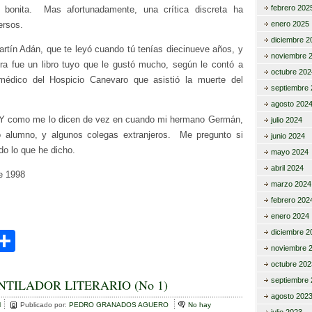
febrero 202
 bonita. Mas afortunadamente, una crítica discreta ha
ersos.
enero 2025
diciembre 2
artín Adán, que te leyó cuando tú tenías diecinueve años, y
noviembre 
ura fue un libro tuyo que le gustó mucho, según le contó a
octubre 202
médico del Hospicio Canevaro que asistió la muerte del
septiembre 
agosto 202
 Y como me lo dicen de vez en cuando mi hermano Germán,
julio 2024
o alumno, y algunos colegas extranjeros. Me pregunto si
junio 2024
o lo que he dicho.
mayo 2024
abril 2024
e 1998
marzo 2024
febrero 202
enero 2024
diciembre 2
C
noviembre 
i
o
octubre 202
m
septiembre 
NTILADOR LITERARIO (No 1)
agosto 202
r
p
l
Publicado por:
PEDRO GRANADOS AGUERO
No hay