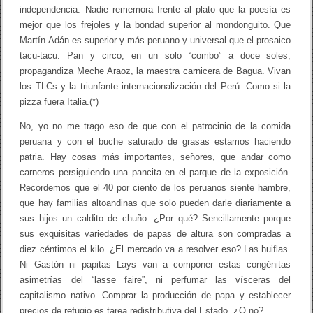
independencia. Nadie rememora frente al plato que la poesía es
o
d
mejor que los frejoles y la bondad superior al mondonguito. Que
e
Martín Adán es superior y más peruano y universal que el prosaico
l
tacu-tacu. Pan y circo, en un solo “combo” a doce soles,
p
u
propagandiza Meche Araoz, la maestra carnicera de Bagua. Vivan
e
los TLCs y la triunfante internacionalización del Perú. Como si la
b
pizza fuera Italia.(*)
l
o
?
No, yo no me trago eso de que con el patrocinio de la comida
/
peruana y con el buche saturado de grasas estamos haciendo
R
patria. Hay cosas más importantes, señores, que andar como
o
d
carneros persiguiendo una pancita en el parque de la exposición.
r
Recordemos que el 40 por ciento de los peruanos siente hambre,
i
g
que hay familias altoandinas que solo pueden darle diariamente a
o
sus hijos un caldito de chuño. ¿Por qué? Sencillamente porque
N
sus exquisitas variedades de papas de altura son compradas a
ù
ñ
diez céntimos el kilo. ¿El mercado va a resolver eso? Las huiflas.
e
Ni Gastón ni papitas Lays van a componer estas congénitas
z
asimetrías del “lasse faire”, ni perfumar las vísceras del
capitalismo nativo. Comprar la producción de papa y establecer
precios de refugio es tarea redistributiva del Estado. ¿O no?