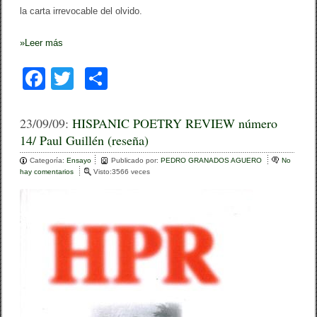
la carta irrevocable del olvido.
»
Leer más
F
T
C
a
wi
o
c
tt
m
23/09/09:
HISPANIC POETRY REVIEW número
14/ Paul Guillén (reseña)
e
er
p
Categoría:
b
Ensayo
ar
Publicado por:
PEDRO GRANADOS AGUERO
No
hay comentarios
e
Visto:3566 veces
o
n
tir
H
o
I
S
k
P
A
N
I
C
P
O
E