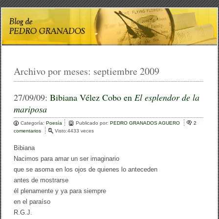
Archivo por meses:
septiembre 2009
27/09/09:
Bibiana Vélez Cobo en
El esplendor de la
mariposa
Categoría:
Poesía
Publicado por:
PEDRO GRANADOS AGUERO
2
comentarios
e
Visto:4433 veces
n
B
Bibiana
i
Nacimos para amar un ser imaginario
b
que se asoma en los ojos de quienes lo anteceden
i
a
antes de mostrarse
n
él plenamente y ya para siempre
a
en el paraíso
V
é
R.G.J.
l