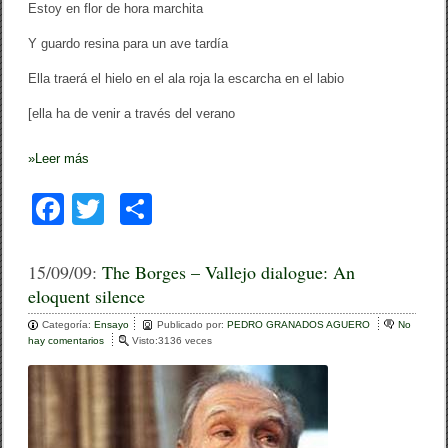
Estoy en flor de hora marchita
Y guardo resina para un ave tardía
Ella traerá el hielo en el ala roja la escarcha en el labio
[ella ha de venir a través del verano
»
Leer más
F
T
C
a
wi
o
c
tt
m
15/09/09:
The Borges – Vallejo dialogue: An
eloquent silence
e
er
p
Categoría:
b
Ensayo
ar
Publicado por:
PEDRO GRANADOS AGUERO
No
hay comentarios
e
Visto:3136 veces
o
n
tir
T
o
h
e
k
B
o