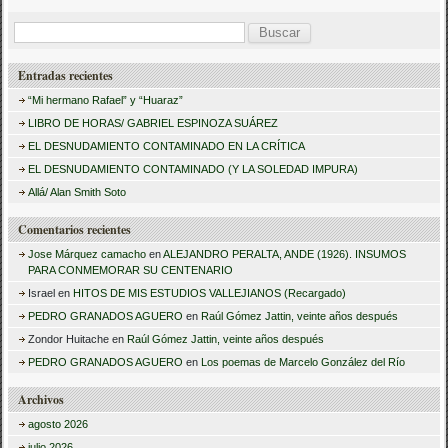
B
u
Entradas recientes
s
“Mi hermano Rafael” y “Huaraz”
c
LIBRO DE HORAS/ GABRIEL ESPINOZA SUÁREZ
a
EL DESNUDAMIENTO CONTAMINADO EN LA CRÍTICA
r
EL DESNUDAMIENTO CONTAMINADO (Y LA SOLEDAD IMPURA)
:
Allá/ Alan Smith Soto
Comentarios recientes
Jose Márquez camacho
en
ALEJANDRO PERALTA, ANDE (1926). INSUMOS
PARA CONMEMORAR SU CENTENARIO
Israel
en
HITOS DE MIS ESTUDIOS VALLEJIANOS (Recargado)
PEDRO GRANADOS AGUERO
en
Raúl Gómez Jattin, veinte años después
Zondor Huitache
en
Raúl Gómez Jattin, veinte años después
PEDRO GRANADOS AGUERO
en
Los poemas de Marcelo González del Río
Archivos
agosto 2026
julio 2026