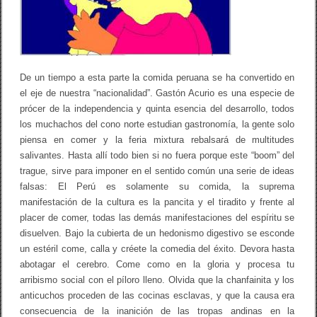
i
t
o
d
e
M
De un tiempo a esta parte la comida peruana se ha convertido en
i
s
el eje de nuestra “nacionalidad”. Gastón Acurio es una especie de
t
prócer de la independencia y quinta esencia del desarrollo, todos
u
los muchachos del cono norte estudian gastronomía, la gente solo
r
a
piensa en comer y la feria mixtura rebalsará de multitudes
:
salivantes. Hasta allí todo bien si no fuera porque este “boom” del
¿
trague, sirve para imponer en el sentido común una serie de ideas
E
l
falsas: El Perú es solamente su comida, la suprema
c
manifestación de la cultura es la pancita y el tiradito y frente al
o
m
placer de comer, todas las demás manifestaciones del espíritu se
b
disuelven. Bajo la cubierta de un hedonismo digestivo se esconde
o
un estéril come, calla y créete la comedia del éxito. Devora hasta
e
s
abotagar el cerebro. Come como en la gloria y procesa tu
e
arribismo social con el píloro lleno. Olvida que la chanfainita y los
l
anticuchos proceden de las cocinas esclavas, y que la causa era
o
p
consecuencia de la inanición de las tropas andinas en la
i