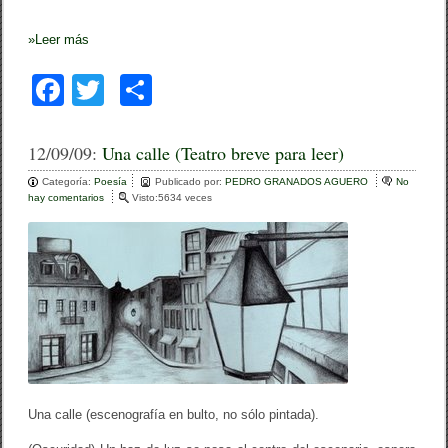
»
Leer más
F
T
C
a
wi
o
c
tt
m
12/09/09:
Una calle (Teatro breve para leer)
e
er
p
Categoría:
Poesía
Publicado por:
PEDRO GRANADOS AGUERO
No
hay comentarios
e
Visto:5634 veces
b
ar
n
U
o
tir
n
a
o
c
a
k
l
l
e
(
T
e
a
Una calle (escenografía en bulto, no sólo pintada).
t
r