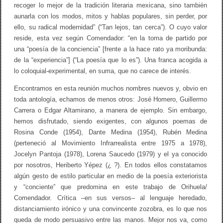
a
recoger lo mejor de la tradición literaria mexicana, sino también
m
aunarla con los modos, mitos y hablas populares, sin perder, por
e
x
ello, su radical modernidad” (“Tan lejos, tan cerca”). O cuyo valor
i
reside, esta vez según Comendador: “en la toma de partido por
c
una “poesía de la conciencia” [frente a la hace rato ya moribunda:
a
n
de la “experiencia”] (“La poesía que lo es”). Una franca acogida a
a
lo coloquial-experimental, en suma, que no carece de interés.
a
c
Encontramos en esta reunión muchos nombres nuevos y, obvio en
t
u
toda antología, echamos de menos otros: José Homero, Guillermo
a
Carrera o Edgar Altamirano, a manera de ejemplo. Sin embargo,
l
hemos disfrutado, siendo exigentes, con algunos poemas de
.
A
Rosina Conde (1954), Dante Medina (1954), Rubén Medina
n
(perteneció al Movimiento Infrarrealista entre 1975 a 1978),
t
Jocelyn Pantoja (1978), Lorena Saucedo (1979) y el ya conocido
o
n
por nosotros, Heriberto Yépez (¿ ?). En todos ellos constatamos
i
algún gesto de estilo particular en medio de la poesía exteriorista
o
O
y “conciente” que predomina en este trabajo de Orihuela/
r
Comendador. Crítica –en sus versos– al lenguaje heredado,
i
distanciamiento irónico y una convincente zozobra, es lo que nos
h
u
queda de modo persuasivo entre las manos. Mejor nos va, como