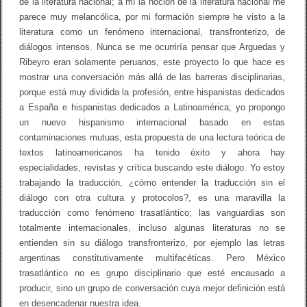
de la literatura nacional; a mí la noción de la literatura nacional me
t
parece muy melancólica, por mi formación siempre he visto a la
r
a
literatura como un fenómeno internacional, transfronterizo, de
s
diálogos intensos. Nunca se me ocurriría pensar que Arguedas y
a
t
Ribeyro eran solamente peruanos, este proyecto lo que hace es
l
mostrar una conversación más allá de las barreras disciplinarias,
á
porque está muy dividida la profesión, entre hispanistas dedicados
n
t
a España e hispanistas dedicados a Latinoamérica; yo propongo
i
un nuevo hispanismo internacional basado en estas
c
contaminaciones mutuas, esta propuesta de una lectura teórica de
o
/
textos latinoamericanos ha tenido éxito y ahora hay
J
especialidades, revistas y crítica buscando este diálogo. Yo estoy
u
l
trabajando la traducción, ¿cómo entender la traducción sin el
i
diálogo con otra cultura y protocolos?, es una maravilla la
o
traducción como fenómeno trasatlántico; las vanguardias son
O
r
totalmente internacionales, incluso algunas literaturas no se
t
entienden sin su diálogo transfronterizo, por ejemplo las letras
e
argentinas constitutivamente multifacéticas. Pero México
g
a
trasatlántico no es grupo disciplinario que esté encausado a
producir, sino un grupo de conversación cuya mejor definición está
en desencadenar nuestra idea.