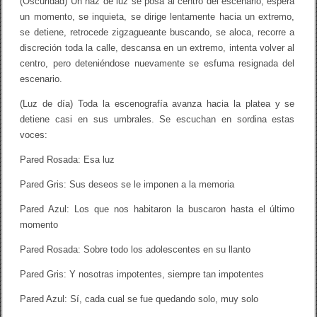
(Oscuridad) Un haz de luz se posa al centro del escenario, espera
o
un momento, se inquieta, se dirige lentamente hacia un extremo,
b
r
se detiene, retrocede zigzagueante buscando, se aloca, recorre a
e
discreción toda la calle, descansa en un extremo, intenta volver al
v
e
centro, pero deteniéndose nuevamente se esfuma resignada del
p
escenario.
a
r
(Luz de día) Toda la escenografía avanza hacia la platea y se
a
l
detiene casi en sus umbrales. Se escuchan en sordina estas
e
voces:
e
r
Pared Rosada: Esa luz
)
Pared Gris: Sus deseos se le imponen a la memoria
Pared Azul: Los que nos habitaron la buscaron hasta el último
momento
Pared Rosada: Sobre todo los adolescentes en su llanto
Pared Gris: Y nosotras impotentes, siempre tan impotentes
Pared Azul: Sí, cada cual se fue quedando solo, muy solo