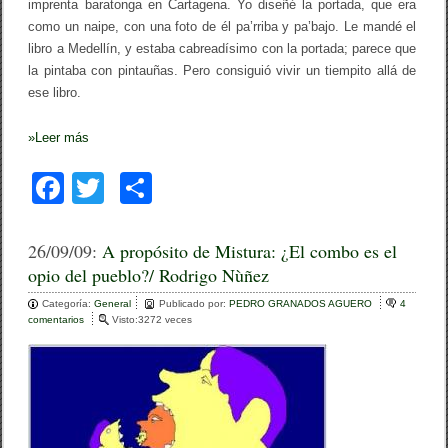
imprenta baratonga en Cartagena. Yo diseñé la portada, que era
o
como un naipe, con una foto de él pa’rriba y pa’bajo. Le mandé el
s
a
libro a Medellín, y estaba cabreadísimo con la portada; parece que
la pintaba con pintauñas. Pero consiguió vivir un tiempito allá de
ese libro.
»
Leer más
F
T
C
a
wi
o
c
tt
m
26/09/09:
A propósito de Mistura: ¿El combo es el
opio del pueblo?/ Rodrigo Nùñez
e
er
p
Categoría:
b
General
ar
Publicado por:
PEDRO GRANADOS AGUERO
4
comentarios
e
Visto:3272 veces
o
n
tir
A
o
p
r
k
o
p
ó
s