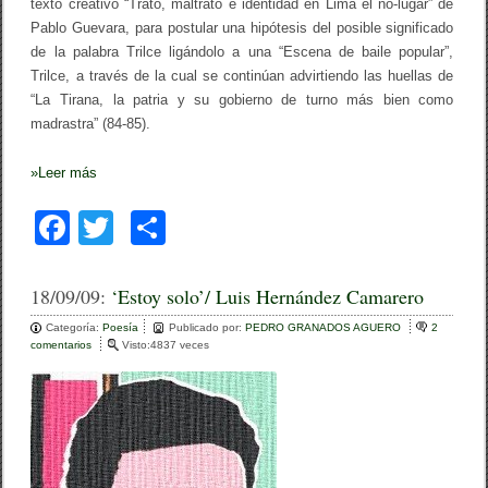
texto creativo “Trato, maltrato e identidad en Lima el no-lugar” de
n
(
Pablo Guevara, para postular una hipótesis del posible significado
r
de la palabra Trilce ligándolo a una “Escena de baile popular”,
e
s
Trilce, a través de la cual se continúan advirtiendo las huellas de
e
“La Tirana, la patria y su gobierno de turno más bien como
ñ
madrastra” (84-85).
a
)
»
Leer más
F
T
C
a
wi
o
c
tt
m
18/09/09:
‘Estoy solo’/ Luis Hernández Camarero
e
er
p
Categoría:
Poesía
Publicado por:
PEDRO GRANADOS AGUERO
2
comentarios
e
Visto:4837 veces
b
ar
n
‘
o
tir
E
s
o
t
o
k
y
s