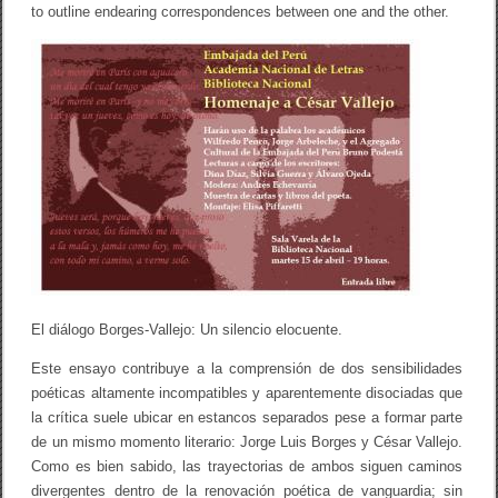
e
to outline endearing correspondences between one and the other.
n
t
s
i
l
e
n
c
e
El diálogo Borges-Vallejo: Un silencio elocuente.
Este ensayo contribuye a la comprensión de dos sensibilidades
poéticas altamente incompatibles y aparentemente disociadas que
la crítica suele ubicar en estancos separados pese a formar parte
de un mismo momento literario: Jorge Luis Borges y César Vallejo.
Como es bien sabido, las trayectorias de ambos siguen caminos
divergentes dentro de la renovación poética de vanguardia; sin