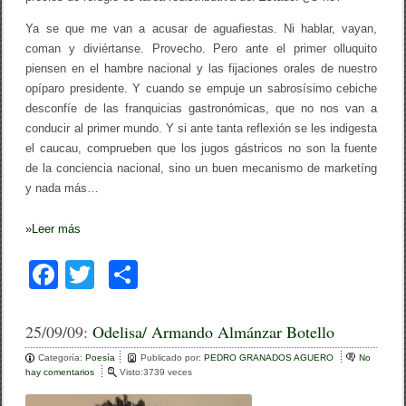
Ya se que me van a acusar de aguafiestas. Ni hablar, vayan,
coman y diviértanse. Provecho. Pero ante el primer olluquito
piensen en el hambre nacional y las fijaciones orales de nuestro
opíparo presidente. Y cuando se empuje un sabrosísimo cebiche
desconfíe de las franquicias gastronómicas, que no nos van a
conducir al primer mundo. Y si ante tanta reflexión se les indigesta
el caucau, comprueben que los jugos gástricos no son la fuente
de la conciencia nacional, sino un buen mecanismo de marketíng
y nada más…
»
Leer más
F
T
C
a
wi
o
c
tt
m
25/09/09:
Odelisa/ Armando Almánzar Botello
e
er
p
Categoría:
Poesía
Publicado por:
PEDRO GRANADOS AGUERO
No
hay comentarios
e
Visto:3739 veces
b
ar
n
O