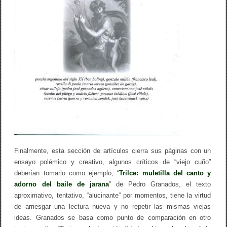
T
R
Y
R
E
V
I
E
W
n
ú
m
e
r
o
1
4
/
P
Finalmente, esta sección de artículos cierra sus páginas con un
a
ensayo polémico y creativo, algunos críticos de “viejo cuño”
u
l
deberían tomarlo como ejemplo, “
Trilce: muletilla del canto y
G
adorno del baile de jarana
” de Pedro Granados, el texto
u
aproximativo, tentativo, “alucinante” por momentos, tiene la virtud
i
l
de arriesgar una lectura nueva y no repetir las mismas viejas
l
ideas. Granados se basa como punto de comparación en otro
é