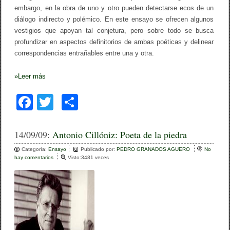
embargo, en la obra de uno y otro pueden detectarse ecos de un
diálogo indirecto y polémico. En este ensayo se ofrecen algunos
vestigios que apoyan tal conjetura, pero sobre todo se busca
profundizar en aspectos definitorios de ambas poéticas y delinear
correspondencias entrañables entre una y otra.
»
Leer más
F
T
C
a
wi
o
c
tt
m
14/09/09:
Antonio Cillóniz: Poeta de la piedra
e
er
p
Categoría:
Ensayo
Publicado por:
PEDRO GRANADOS AGUERO
No
hay comentarios
e
Visto:3481 veces
b
ar
n
A
o
tir
n
t
o
o
n
k
i
o