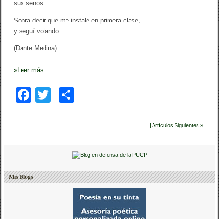
e
sus senos.
s
e
Sobra decir que me instalé en primera clase,
ñ
y seguí volando.
a
)
(Dante Medina)
»
Leer más
F
T
C
a
wi
o
c
tt
m
| Artículos Siguientes »
e
er
p
b
ar
o
tir
Mis Blogs
o
k