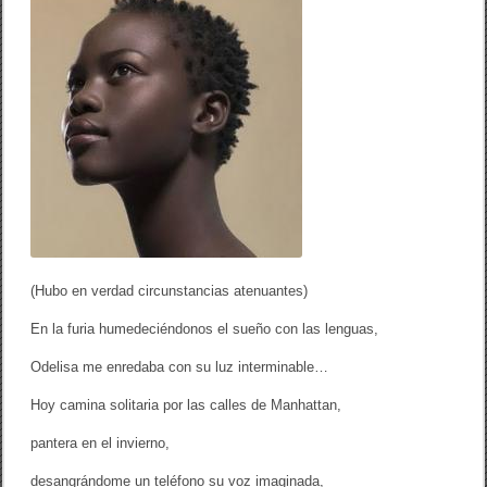
o
tir
d
e
o
l
i
k
s
a
/
A
r
m
a
n
d
o
A
l
(Hubo en verdad circunstancias atenuantes)
m
á
n
En la furia humedeciéndonos el sueño con las lenguas,
z
a
Odelisa me enredaba con su luz interminable…
r
B
Hoy camina solitaria por las calles de Manhattan,
o
t
pantera en el invierno,
e
l
desangrándome un teléfono su voz imaginada,
l