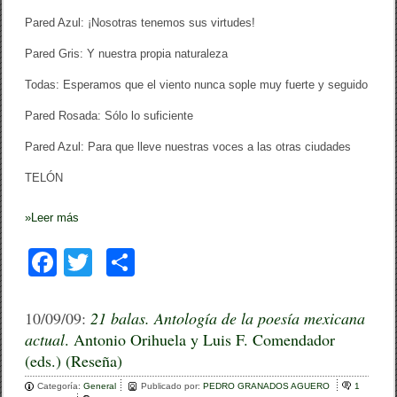
Pared Azul: ¡Nosotras tenemos sus virtudes!
Pared Gris: Y nuestra propia naturaleza
Todas: Esperamos que el viento nunca sople muy fuerte y seguido
Pared Rosada: Sólo lo suficiente
Pared Azul: Para que lleve nuestras voces a las otras ciudades
TELÓN
»
Leer más
F
T
C
a
wi
o
c
tt
m
10/09/09:
21 balas. Antología de la poesía mexicana
actual
. Antonio Orihuela y Luis F. Comendador
e
er
p
(eds.) (Reseña)
b
ar
Categoría:
General
Publicado por:
PEDRO GRANADOS AGUERO
1