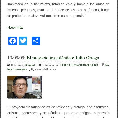
inanimado en la naturaleza, también vive y habla a los oídos de
muchos peruanos; está en el cauce de los ríos profundos; funge
de protectora matriz. Así más bien es esta poesía”.
»
Leer más
F
T
C
a
wi
o
c
tt
m
13/09/09:
El proyecto trasatlántico/ Julio Ortega
e
er
p
Categoría:
General
Publicado por:
PEDRO GRANADOS AGUERO
No
hay comentarios
e
Visto:3478 veces
b
ar
n
E
o
tir
l
p
o
r
o
k
y
e
El proyecto trasatlántico es de reflexión y diálogo, con escritores,
c
t
artistas, traductores y académicos que no se resignan a la teoría
o