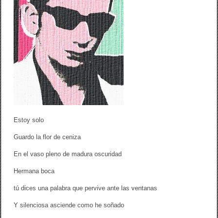
o
l
o
’
/
L
u
i
s
H
e
r
n
á
n
Estoy solo
d
e
Guardo la flor de ceniza
z
C
En el vaso pleno de madura oscuridad
a
m
a
Hermana boca
r
e
tú dices una palabra que pervive ante las ventanas
r
o
Y silenciosa asciende como he soñado