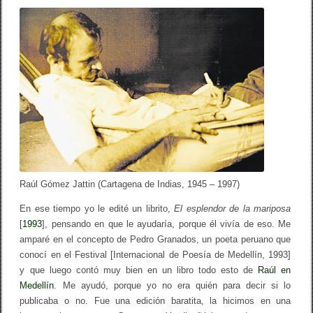
e
z
C
o
b
o
e
n
E
l
e
s
p
l
e
n
Raúl Gómez Jattin (Cartagena de Indias, 1945 – 1997)
d
o
En ese tiempo yo le edité un librito,
El esplendor de la mariposa
r
d
[
1993
], pensando en que le ayudaría, porque él vivía de eso. Me
e
amparé en el concepto de Pedro Granados, un poe­ta peruano que
l
conocí en el Festival [Internacional de Poesía de Medellín, 1993]
a
m
y que luego contó muy bien en un libro todo esto de
Raúl en
a
Medellín
. Me ayudó, porque yo no era quién para decir si lo
r
i
publicaba o no. Fue una edición baratita, la hicimos en una
p