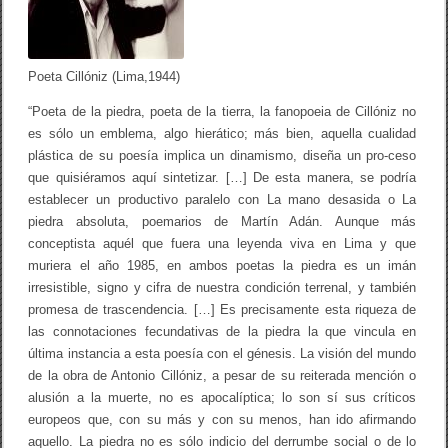
C
i
l
l
ó
Poeta Cillóniz (Lima,1944)
n
i
“Poeta de la piedra, poeta de la tierra, la fanopoeia de Cillóniz no
z
:
es sólo un emblema, algo hierático; más bien, aquella cualidad
P
plástica de su poesía implica un dinamismo, diseña un pro-ceso
o
que quisiéramos aquí sintetizar. […] De esta manera, se podría
e
t
establecer un productivo paralelo con La mano desasida o La
a
piedra absoluta, poemarios de Martín Adán. Aunque más
d
conceptista aquél que fuera una leyenda viva en Lima y que
e
l
muriera el año 1985, en ambos poetas la piedra es un imán
a
irresistible, signo y cifra de nuestra condición terrenal, y también
p
i
promesa de trascendencia. […] Es precisamente esta riqueza de
e
las connotaciones fecundativas de la piedra la que vincula en
d
última instancia a esta poesía con el génesis. La visión del mundo
r
a
de la obra de Antonio Cillóniz, a pesar de su reiterada mención o
alusión a la muerte, no es apocalíptica; lo son sí sus críticos
europeos que, con su más y con su menos, han ido afirmando
aquello. La piedra no es sólo indicio del derrumbe social o de lo