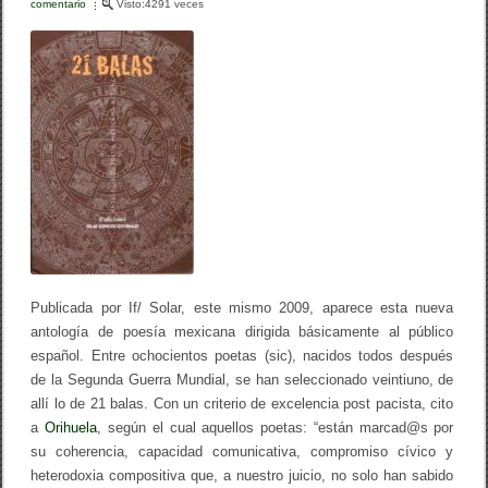
o
tir
comentario
e
Visto:4291 veces
n
o
2
1
k
b
a
l
a
s
.
A
n
t
o
l
o
g
í
Publicada por If/ Solar, este mismo 2009, aparece esta nueva
a
antología de poesía mexicana dirigida básicamente al público
d
e
español. Entre ochocientos poetas (sic), nacidos todos después
l
de la Segunda Guerra Mundial, se han seleccionado veintiuno, de
a
allí lo de 21 balas. Con un criterio de excelencia post pacista, cito
p
o
a
Orihuela
, según el cual aquellos poetas: “están marcad@s por
e
su coherencia, capacidad comunicativa, compromiso cívico y
s
heterodoxia compositiva que, a nuestro juicio, no solo han sabido
í