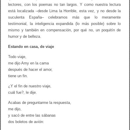
e
lectores, con los poemas no tan largos. Y como nuestra lectura
l
está localizada –desde Lima la Horrible, esta vez, y no desde la
a
y
suculenta España– celebramos más que lo meramente
L
testimonial, la inteligencia expandida (lo más posible) sobre lo
u
i
mismo y también en compensación, por qué no, un poquitín de
s
humor y de belleza.
F
.
Estando en casa, de viaje
C
o
Todo viaje,
m
e
me dijo Amy en la cama
n
después de hacer el amor,
d
tiene un fin.
a
d
o
¿Y el fin de nuestro viaje,
r
cuál fue?, le dije.
(
e
Acabas de preguntarme la respuesta,
d
s
me dijo,
.
y sacó de entre las sábanas
)
dos boletos de avión:
(
R