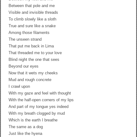
l
Between that pole and me
i
Visible and invisible threads
e
To climb slowly like a sloth
B
a
True and sure like a snake
r
Among those filaments
y
The unseen strand
That put me back in Lima
That threaded me to your love
Blind night the one that sees
Beyond our eyes
Now that it wets my cheeks
Mud and rough concrete
I crawl upon
With my gaze and feel with thought
With the half-open corners of my lips
And part of my tongue yes indeed
With my breath clogged by mud
Which is the earth I breathe
The same as a dog
Just like the hyena