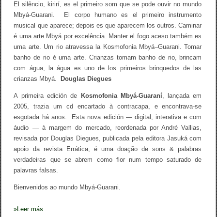
o
El silêncio, kirirí, es el primeiro som que se pode ouvir no mundo
d
Mbyá-Guarani. El corpo humano es el primeiro instrumento
e
K
musical que aparece; depois es que aparecem los outros. Caminar
o
é uma arte Mbyá por excelência. Manter el fogo aceso também es
s
uma arte. Um rio atravessa la Kosmofonia Mbyá–Guarani. Tomar
m
o
banho de rio é uma arte. Crianzas tomam banho de rio, brincam
f
com água, la água es uno de los primeiros brinquedos de las
o
crianzas Mbyá.
n
Douglas Diegues
i
a
A primeira edición de
Kosmofonia Mbyá-Guaraní
, lançada em
M
2005, trazia um cd encartado à contracapa, e encontrava-se
b
esgotada há anos. Esta nova edición — digital, interativa e com
y
á
áudio — à margem do mercado, reordenada por André Vallias,
G
revisada por Douglas Diegues, publicada pela editora Jasuká com
u
a
apoio da revista Errática, é uma doação de sons & palabras
r
verdadeiras que se abrem como flor num tempo saturado de
a
palavras falsas.
n
i
Bienvenidos ao mundo Mbyá-Guarani.
»
Leer más