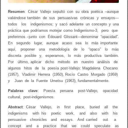
A
N
Resumen
: César Vallejo sepultó con su obra poética –aunque
A
P
valiéndose también de sus persuasivas crónicas y ensayos—
O
todos los indigenismos; y sacó adelante un concepto y una
S
práctica que podríamos motejar como Indigenismo-3, pero que
T
-
preferimos –junto con Édouard Glissant—denominar “opacidad”.
V
En segundo lugar, aunque acaso sea lo más importante
A
aquí, proponer una metodología de lo “opaco” lo más
L
L
discreta posible y, esperamos, lo más productiva también.
E
Por último, aplicar dicho método en nuestro análisis de
J
O
algunos hitos de la poesía post-Vallejo: Magdalena Chocano
:
(1957), Vladimir Herrera (1950), Rocío Castro Morgado (1959)
D
y Juan de la Fuente Umetsu (1963), fundamentalmente.
E
L
Palabras clave
: Poesía peruana post-Vallejo, opacidad
O
S
cultural, post-indigenismos.
I
N
Abstract
: César Vallejo, in first place, buried all the
D
indigenisms with his poetic work, and also with his
I
G
persuasive chronicles and essays. And carried out a
E
concept and a practice that we could speculate as
N