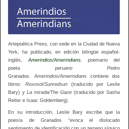
O
S
/
A
M
E
R
I
N
Artepoética Press, con sede en la Ciudad de Nueva
D
I
York, ha publicado, en edición bilingüe español-
A
inglés,
Amerindios/Amerindians
,
poemario del
N
S
poeta peruano Pedro
Granados.
Amerindios/Amerindians
contiene dos
libros:
Roxosol/Sunredsun
(traducido por Leslie
Bary) y
La mirada/The Gaze
(traducido por Sasha
Reiter e Isaac Goldemberg).
En su introducción, Leslie Bary escribe que la
poesía de Granados “evoca el dislocado
sentimiento de identificación con un terreno síquico