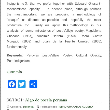
I
Indigenismo-3, that we prefer -together with Édouard Glissant -
S
todenominate “opacity”. In second place, although perhaps
M
the most important, we are proposing a methodology of
O
S
“opaque” as discreet as possible and, hopefully, the most
A
productive too. Finally, we apply this methodology in our
L
analysis of some milestones of post-Vallejo poetry: Magdalena
A
S
Chocano (1957), Vladimir Herrera (1950), Rocío Castro
O
Morgado (1959) and Juan de la Fuente Umetsu (1963),
P
A
fundamentally.
C
I
Keywords
: Peruvian post-Vallejo Poetry, Cultural Opacity,
D
Post-indigenism.
A
D
E
»
Leer más
S
F
T
C
a
wi
o
c
tt
m
30/10/21:
Algo de poesía peruana
e
er
p
Categoría:
Docencia
Publicado por:
PEDRO GRANADOS AGUERO