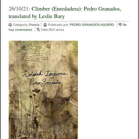
c
tt
m
26/10/21:
Climber (Enredadera): Pedro Granados,
translated by Leslie Bary
e
er
p
Categoría:
b
Poesía
ar
Publicado por:
PEDRO GRANADOS AGUERO
No
hay comentarios
e
Visto:803 veces
o
n
tir
C
o
l
i
k
m
b
e
r
(
E
n
r
e
d
a
d
e
r
a
)
:
P