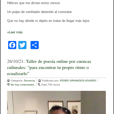
Hélices que me dictan estos versos
Un pulpo de ventilador detenido al constatar
Que no hay dónde ni objeto en tratar de llegar más lejos
»
Leer más
F
T
C
a
wi
o
c
tt
m
26/10/21:
Taller de poesía online por cuencas
culturales: “para encontrar tu propio ritmo o
e
er
p
ecualizarlo”
b
ar
Categoría:
Docencia
Publicado por:
PEDRO GRANADOS AGUERO
o
tir
No hay comentarios
e
Visto:750 veces
n
o
T
a
k
l
l
e
r