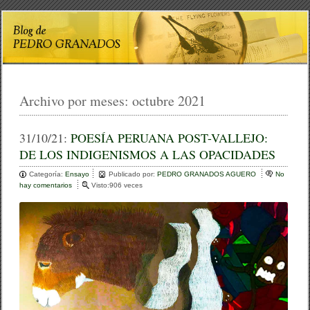
Archivo por meses:
octubre 2021
31/10/21:
POESÍA PERUANA POST-VALLEJO:
DE LOS INDIGENISMOS A LAS OPACIDADES
Categoría:
Ensayo
Publicado por:
PEDRO GRANADOS AGUERO
No
hay comentarios
e
Visto:906 veces
n
P
O
E
S
Í
A
P
E
R
U