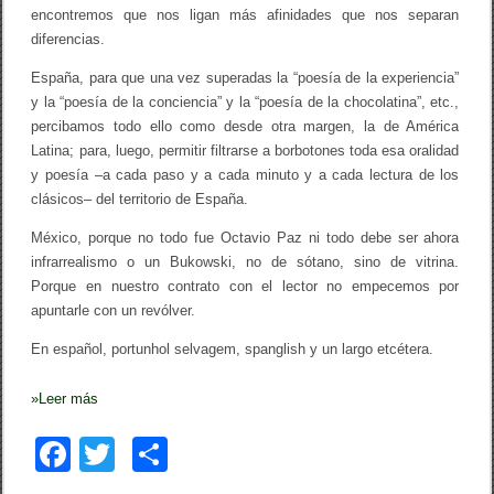
encontremos que nos ligan más afinidades que nos separan
o
r
diferencias.
i
t
España, para que una vez superadas la “poesía de la experiencia”
m
y la “poesía de la conciencia” y la “poesía de la chocolatina”, etc.,
o
o
percibamos todo ello como desde otra margen, la de América
e
Latina; para, luego, permitir filtrarse a borbotones toda esa oralidad
c
y poesía –a cada paso y a cada minuto y a cada lectura de los
u
a
clásicos– del territorio de España.
l
i
México, porque no todo fue Octavio Paz ni todo debe ser ahora
z
infrarrealismo o un Bukowski, no de sótano, sino de vitrina.
a
r
Porque en nuestro contrato con el lector no empecemos por
l
apuntarle con un revólver.
o
”
En español, portunhol selvagem, spanglish y un largo etcétera.
»
Leer más
F
T
C
a
wi
o