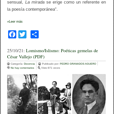
sensual,
La mirada
se erige como un referente en
la poesía contemporánea”.
»
Leer más
F
T
C
a
wi
o
c
tt
m
25/10/21:
Lomismo/Islismo: Poéticas gemelas de
César Vallejo (PDF)
e
er
p
Categoría:
b
Docencia
ar
Publicado por:
PEDRO GRANADOS AGUERO
No hay comentarios
e
Visto:971 veces
o
n
tir
L
o
o
m
k
i
s
m
o
/
I
s