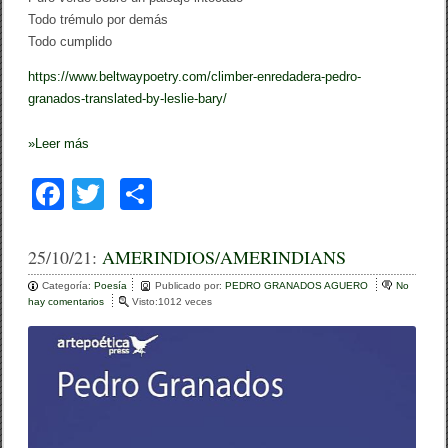
Todo trémulo por demás
Todo cumplido
https://www.beltwaypoetry.com/climber-enredadera-pedro-
granados-translated-by-leslie-bary/
»
Leer más
F
T
C
a
wi
o
c
tt
m
25/10/21:
AMERINDIOS/AMERINDIANS
e
er
p
Categoría:
Poesía
Publicado por:
PEDRO GRANADOS AGUERO
No
hay comentarios
e
Visto:1012 veces
b
ar
n
A
o
tir
M
E
o
R
I
k
N
D
I