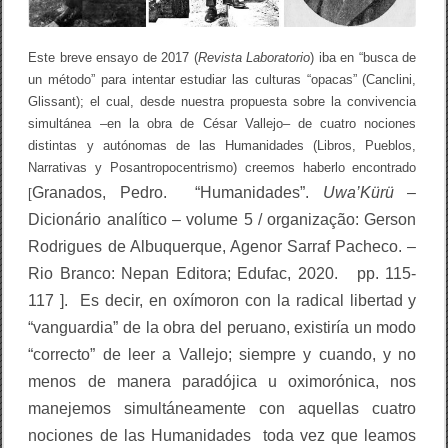
l
i
s
Este breve ensayo de 2017 (
Revista Laboratorio
) iba en “busca de
m
o
un método” para intentar estudiar las culturas “opacas” (Canclini,
:
Glissant); el cual, desde nuestra propuesta sobre la convivencia
P
simultánea –en la obra de César Vallejo– de cuatro nociones
o
é
distintas y autónomas de las Humanidades (Libros, Pueblos,
t
Narrativas y Posantropocentrismo) creemos haberlo encontrado
i
c
Granados, Pedro. “Humanidades”.
Uwa’Kürü
–
[
a
Dicionário analítico – volume 5 / organização: Gerson
s
g
Rodrigues de Albuquerque, Agenor Sarraf Pacheco. –
e
m
Rio Branco: Nepan Editora; Edufac, 2020. pp. 115-
e
117
]. Es decir,
en oxímoron con la radical libertad y
l
a
“vanguardia” de la obra del peruano,
existiría un modo
s
d
“correcto” de leer a Vallejo; siempre y cuando, y no
e
menos de manera paradójica u oximorónica, nos
C
é
manejemos simultáneamente con aquellas cuatro
s
a
nociones de las Humanidades toda vez que leamos
r