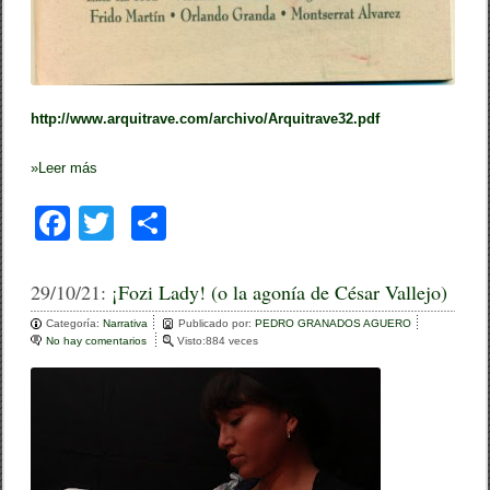
http://www.arquitrave.com/archivo/Arquitrave32.pdf
»
Leer más
F
T
C
a
wi
o
c
tt
m
29/10/21:
¡Fozi Lady! (o la agonía de César Vallejo)
e
er
p
Categoría:
Narrativa
Publicado por:
PEDRO GRANADOS AGUERO
No hay comentarios
e
Visto:884 veces
b
ar
n
¡
o
tir
F
o
o
z
i
k
L
a