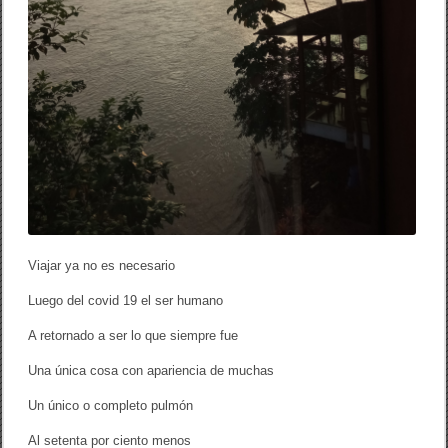
a
r
i
o
]
Viajar ya no es necesario
Luego del covid 19 el ser humano
A retornado a ser lo que siempre fue
Una única cosa con apariencia de muchas
Un único o completo pulmón
Al setenta por ciento menos