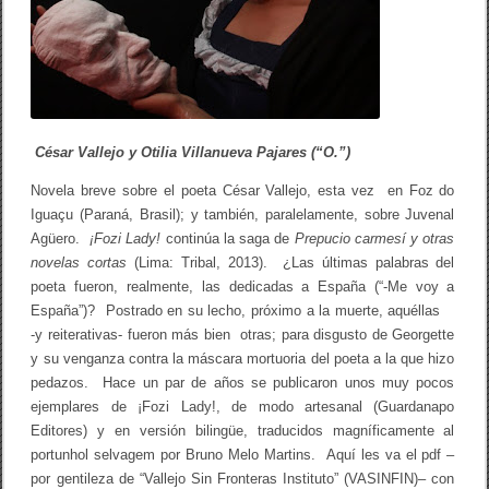
d
y
!
(
o
l
a
a
g
César Vallejo y Otilia Villanueva Pajares (“O.”)
o
n
Novela breve sobre el poeta César Vallejo, esta vez en Foz do
í
Iguaçu (Paraná, Brasil); y también, paralelamente, sobre Juvenal
a
d
Agüero.
¡Fozi Lady!
continúa la saga de
Prepucio carmesí y otras
e
novelas cortas
(Lima: Tribal, 2013). ¿Las últimas palabras del
C
poeta fueron, realmente, las dedicadas a España (“-Me voy a
é
s
España”)? Postrado en su lecho, próximo a la muerte, aquéllas
a
-y reiterativas- fueron más bien otras; para disgusto de Georgette
r
y su venganza contra la máscara mortuoria del poeta a la que hizo
V
a
pedazos. Hace un par de años se publicaron unos muy pocos
l
ejemplares de ¡Fozi Lady!, de modo artesanal (Guardanapo
l
e
Editores) y en versión bilingüe, traducidos magníficamente al
j
portunhol selvagem por Bruno Melo Martins. Aquí les va el pdf –
o
por gentileza de “Vallejo Sin Fronteras Instituto” (VASINFIN)– con
)