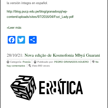
la versión íntegra en español.
http://blog.pucp.edu.pe/blog/granadospj/wp-
content/uploads/sites/97/2016/04/Fozi_Lady.pdf
»
Leer más
F
T
C
a
wi
o
c
tt
m
28/10/21:
Nova edição de Kosmofonia Mbyá Guarani
e
er
p
Categoría:
Poesía
Publicado por:
PEDRO GRANADOS AGUERO
No
hay comentarios
e
Visto:860 veces
b
ar
n
N
o
tir
o
v
o
a
e
k
d
i
ç
ã