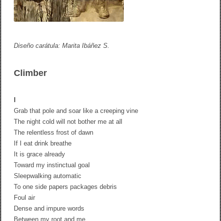
e
d
r
o
G
Diseño carátula: Marita Ibáñez S.
r
a
n
Climber
a
d
o
s
I
,
Grab that pole and soar like a creeping vine
t
r
The night cold will not bother me at all
a
The relentless frost of dawn
n
s
If I eat drink breathe
l
It is grace already
a
Toward my instinctual goal
t
e
Sleepwalking automatic
d
To one side papers packages debris
b
Foul air
y
L
Dense and impure words
e
Between my root and me
s