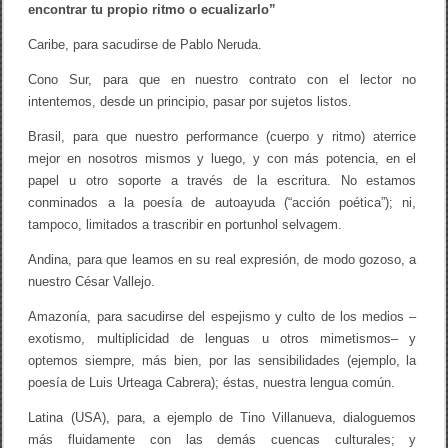
encontrar tu propio ritmo o ecualizarlo”
u
r
Caribe, para sacudirse de Pablo Neruda.
a
l
e
Cono Sur, para que en nuestro contrato con el lector no
s
intentemos, desde un principio, pasar por sujetos listos.
:
“
Brasil, para que nuestro performance (cuerpo y ritmo) aterrice
p
mejor en nosotros mismos y luego, y con más potencia, en el
a
r
papel u otro soporte a través de la escritura. No estamos
a
conminados a la poesía de autoayuda (“acción poética”); ni,
e
n
tampoco, limitados a trascribir en portunhol selvagem.
c
o
Andina, para que leamos en su real expresión, de modo gozoso, a
n
nuestro César Vallejo.
t
r
Amazonía, para sacudirse del espejismo y culto de los medios –
a
r
exotismo, multiplicidad de lenguas u otros mimetismos– y
t
optemos siempre, más bien, por las sensibilidades (ejemplo, la
u
poesía de Luis Urteaga Cabrera); éstas, nuestra lengua común.
p
r
o
Latina (USA), para, a ejemplo de Tino Villanueva, dialoguemos
p
más fluidamente con las demás cuencas culturales; y
i