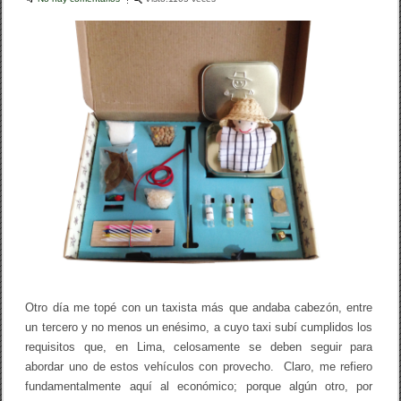
h
o
n
tir
a
A
d
o
G
e
Ü
P
k
E
e
R
d
O
r
S
o
P
G
A
r
R
a
A
n
A
a
R
d
M
o
A
s
R
(
N
o
b
Otro día me topé con un taxista más que andaba cabezón, entre
l
un tercero y no menos un enésimo, a cuyo taxi subí cumplidos los
o
g
requisitos que, en Lima, celosamente se deben seguir para
a
abordar uno de estos vehículos con provecho. Claro, me refiero
V
fundamentalmente aquí al económico; porque algún otro, por
I
I