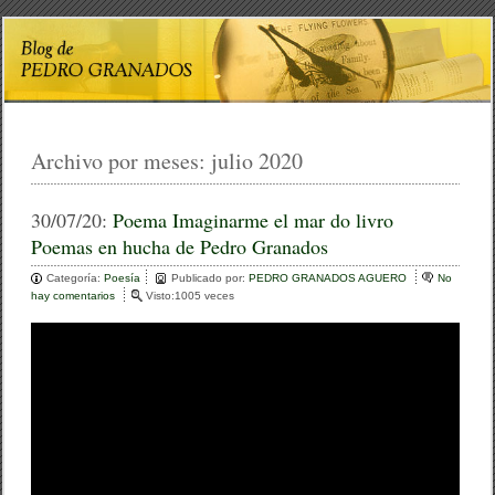
Archivo por meses:
julio 2020
30/07/20:
Poema Imaginarme el mar do livro
Poemas en hucha de Pedro Granados
Categoría:
Poesía
Publicado por:
PEDRO GRANADOS AGUERO
No
hay comentarios
e
Visto:1005 veces
n
P
o
e
m
a
I
m
a
g
i