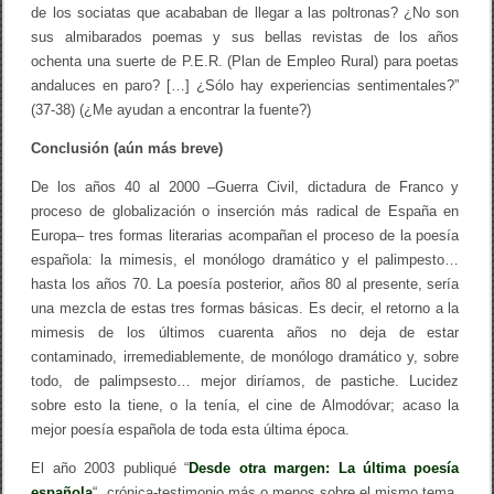
de los sociatas que acababan de llegar a las poltronas? ¿No son
sus almibarados poemas y sus bellas revistas de los años
ochenta una suerte de P.E.R. (Plan de Empleo Rural) para poetas
andaluces en paro? […] ¿Sólo hay experiencias sentimentales?”
(37-38) (¿Me ayudan a encontrar la fuente?)
Conclusión (aún más breve)
De los años 40 al 2000 –Guerra Civil, dictadura de Franco y
proceso de globalización o inserción más radical de España en
Europa– tres formas literarias acompañan el proceso de la poesía
española: la mimesis, el monólogo dramático y el palimpesto…
hasta los años 70. La poesía posterior, años 80 al presente, sería
una mezcla de estas tres formas básicas. Es decir, el retorno a la
mimesis de los últimos cuarenta años no deja de estar
contaminado, irremediablemente, de monólogo dramático y, sobre
todo, de palimpsesto… mejor diríamos, de pastiche. Lucidez
sobre esto la tiene, o la tenía, el cine de Almodóvar; acaso la
mejor poesía española de toda esta última época.
El año 2003 publiqué “
Desde otra margen: La última poesía
española
“, crónica-testimonio más o menos sobre el mismo tema.