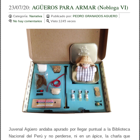
c
tt
m
23/07/20:
AGÜEROS PARA ARMAR (Nobloga VI)
e
er
p
Categoría:
Narrativa
Publicado por:
PEDRO GRANADOS AGUERO
No hay comentarios
e
Visto:1245 veces
b
ar
n
A
o
tir
G
Ü
o
E
R
k
O
S
P
A
R
A
A
R
M
A
R
(
N
o
b
Juvenal Agüero andaba apurado por llegar puntual a la Biblioteca
l
Nacional del Perú y no perderse, ni en un ápice, la charla que
o