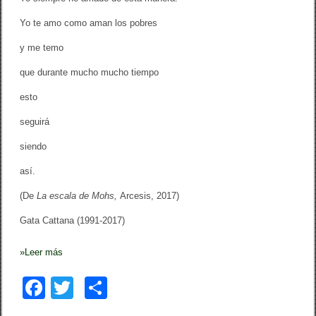
Yo te amo como aman los pobres
y me temo
que durante mucho mucho tiempo
esto
seguirá
siendo
así.
(De
La escala de Mohs,
Arcesis, 2017)
Gata Cattana (1991-2017)
»
Leer más
F
T
C
a
wi
o