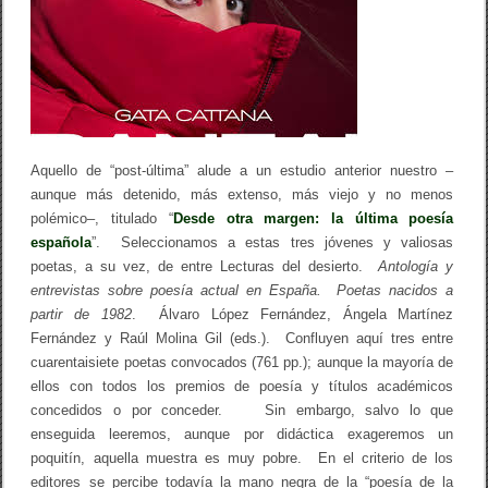
k
o
l
o
g
í
a
d
e
l
Aquello de “post-última” alude a un estudio anterior nuestro –
a
p
aunque más detenido, más extenso, más viejo y no menos
o
polémico–, titulado “
Desde otra margen: la última poesía
s
española
”. Seleccionamos a estas tres jóvenes y valiosas
t
-
poetas, a su vez, de entre Lecturas del desierto.
Antología y
ú
entrevistas sobre poesía actual en España. Poetas nacidos a
l
t
partir de 1982
. Álvaro López Fernández, Ángela Martínez
i
Fernández y Raúl Molina Gil (eds.). Confluyen aquí tres entre
m
cuarentaisiete poetas convocados (761 pp.); aunque la mayoría de
a
p
ellos con todos los premios de poesía y títulos académicos
o
concedidos o por conceder. Sin embargo, salvo lo que
e
enseguida leeremos, aunque por didáctica exageremos un
s
í
poquitín, aquella muestra es muy pobre. En el criterio de los
a
editores se percibe todavía la mano negra de la “poesía de la
e