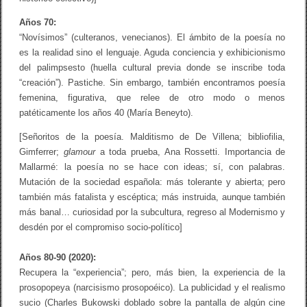
e
s
Años 70:
e
“Novísimos” (culteranos, venecianos). El ámbito de la poesía no
n
es la realidad sino el lenguaje. Aguda conciencia y exhibicionismo
t
e
del palimpsesto (huella cultural previa donde se inscribe toda
“creación”). Pastiche. Sin embargo, también encontramos poesía
femenina, figurativa, que relee de otro modo o menos
patéticamente los años 40 (María Beneyto).
[Señoritos de la poesía. Malditismo de De Villena; bibliofilia,
Gimferrer;
glamour
a toda prueba, Ana Rossetti. Importancia de
Mallarmé: la poesía no se hace con ideas; sí, con palabras.
Mutación de la sociedad española: más tolerante y abierta; pero
también más fatalista y escéptica; más instruida, aunque también
más banal… curiosidad por la subcultura, regreso al Modernismo y
desdén por el compromiso socio-político]
Años 80-90 (2020):
Recupera la “experiencia”; pero, más bien, la experiencia de la
prosopopeya (narcisismo prosopoéico). La publicidad y el realismo
sucio (Charles Bukowski doblado sobre la pantalla de algún cine