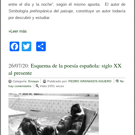
2
entre el día y la noche”, según él mismo apunta. El autor de
0
0
Simbología prehispánica del paisaje
, constituye un autor todavía
4
por descubrir y estudiar.
)
»
Leer más
F
T
C
a
wi
o
c
tt
m
26/07/20:
Esquema de la poesía española: siglo XX
al presente
e
er
p
Categoría:
b
Ensayo
ar
Publicado por:
PEDRO GRANADOS AGUERO
No
hay comentarios
e
Visto:1051 veces
o
n
tir
E
o
s
q
k
u
e
m
a
d
e