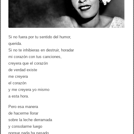
l
i
e
H
o
l
i
d
Si no fuera por tu sentido del humor,
a
querida.
y
”
Si no te inhibieras en destruir, horadar
mi corazón con tus canciones,
creyera que el corazón
de verdad existe
me creyera
el corazón
y me creyera yo mismo
a esta hora.
Pero esa manera
de hacerme llorar
sobre la leche derramada
y consolarme luego
porque nada ha pasado