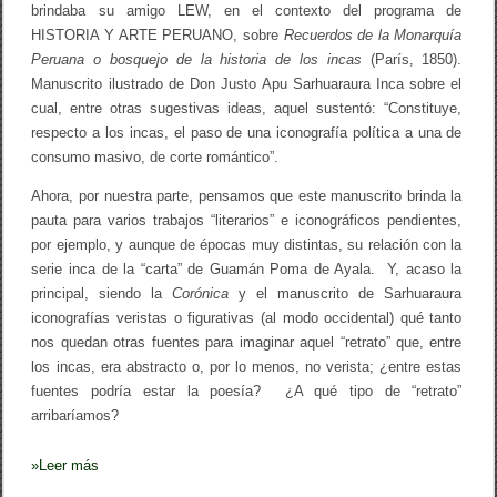
g
brindaba su amigo LEW, en el contexto del programa de
a
HISTORIA Y ARTE PERUANO, sobre
Recuerdos de la Monarquía
V
Peruana o bosquejo de la historia de los incas
(París, 1850).
I
)
Manuscrito ilustrado de Don Justo Apu Sarhuaraura Inca sobre el
cual, entre otras sugestivas ideas, aquel sustentó: “Constituye,
respecto a los incas, el paso de una iconografía política a una de
consumo masivo, de corte romántico”.
Ahora, por nuestra parte, pensamos que este manuscrito brinda la
pauta para varios trabajos “literarios” e iconográficos pendientes,
por ejemplo, y aunque de épocas muy distintas, su relación con la
serie inca de la “carta” de Guamán Poma de Ayala. Y, acaso la
principal, siendo la
Corónica
y el manuscrito de Sarhuaraura
iconografías veristas o figurativas (al modo occidental) qué tanto
nos quedan otras fuentes para imaginar aquel “retrato” que, entre
los incas, era abstracto o, por lo menos, no verista; ¿entre estas
fuentes podría estar la poesía? ¿A qué tipo de “retrato”
arribaríamos?
»
Leer más