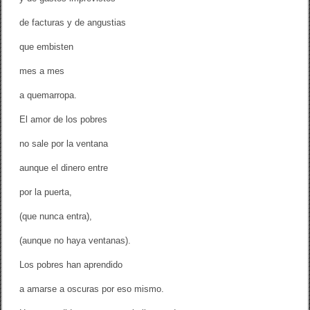
o
l
de facturas y de angustias
l
a
que embisten
d
o
mes a mes
C
a
a quemarropa.
b
r
El amor de los pobres
e
r
no sale por la ventana
a
y
L
aunque el dinero entre
a
i
por la puerta,
a
L
(que nunca entra),
ó
p
(aunque no haya ventanas).
e
z
Los pobres han aprendido
M
a
n
a amarse a oscuras por eso mismo.
r
i