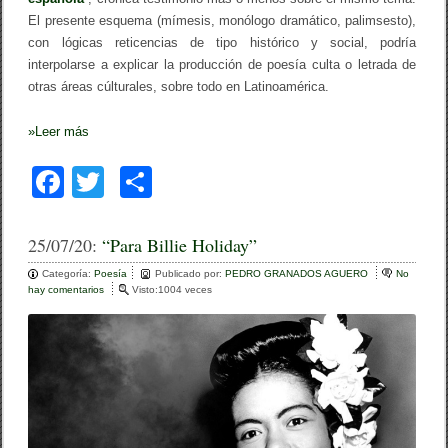
El presente esquema (mímesis, monólogo dramático, palimsesto),
con lógicas reticencias de tipo histórico y social, podría
interpolarse a explicar la producción de poesía culta o letrada de
otras áreas cúlturales, sobre todo en Latinoamérica.
»
Leer más
F
T
C
a
wi
o
c
tt
m
25/07/20:
“Para Billie Holiday”
e
er
p
Categoría:
Poesía
Publicado por:
PEDRO GRANADOS AGUERO
No
hay comentarios
e
Visto:1004 veces
b
ar
n
“
o
tir
P
a
o
r
a
k
B
i
l