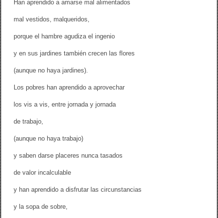
Han aprendido a amarse mal alimentados
q
u
mal vestidos, malqueridos,
e
porque el hambre agudiza el ingenio
y en sus jardines también crecen las flores
(aunque no haya jardines).
Los pobres han aprendido a aprovechar
los vis a vis, entre jornada y jornada
de trabajo,
(aunque no haya trabajo)
y saben darse placeres nunca tasados
de valor incalculable
y han aprendido a disfrutar las circunstancias
y la sopa de sobre,