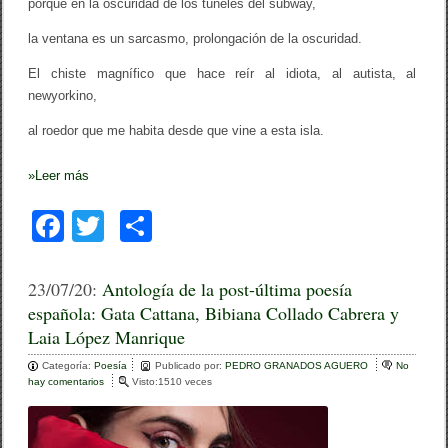
porque en la oscuridad de los túneles del subway,
la ventana es un sarcasmo, prolongación de la oscuridad.
El chiste magnífico que hace reír al idiota, al autista, al
newyorkino,
al roedor que me habita desde que vine a esta isla.
»
Leer más
F
T
C
a
wi
o
c
tt
m
23/07/20:
Antología de la post-última poesía
española: Gata Cattana, Bibiana Collado Cabrera y
e
er
p
Laia López Manrique
b
ar
Categoría:
Poesía
Publicado por:
PEDRO GRANADOS AGUERO
No
o
tir
hay comentarios
e
Visto:1510 veces
n
o
A
n
t