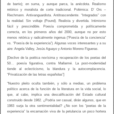
de barrio); en suma, y aunque parca, la anécdota. Realismo
retórico y moralista de corte tradicional. Polémica: D’ Ors –
Riechmann. Antivanguardista. Antitrascendente. “Integrados” con
la realidad. Sin voltaje (Pound). Realista y divertida. Intimismo
fácil y prescindible. Poesía comprometida y políticamente
correcta, en los primeros años del 2000, aunque no por esto
menos retórica y radicalmente ingenua (“Poesía de la conciencia”
vs. “Poesía de la experiencia”). Algunas voces interesantes y a su
aire: Angela Valley, Jesús Aguayo y Antonio Moreno Figueras.
[Declive de la poética novísima y recuperación de los poetas del
50… poesía figurativa, contra Mallarmé. La post-modernidad
tiende al eclecticismo, la blandura y la autocomplacencia.
“Privatización de las letras españolas”]
“Nuestro pleito oculta también, y sólo a medias, un problema
político acerca de la función de la literatura en la vida social, lo
que, al cabo, implica una descalificación del Estado cultural
construido desde 1982. ¿Podría ser casual, dirán algunos, que en
1983 surja la otra sentimentalidad? ¿No son los “poetas de la
experiencia” la encarnación viva de la petulancia un poco hortera