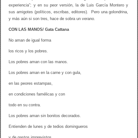
s
experiencia”; y en su peor versión, la de Luis García Montero y
p
sus amigotes (políticos, escribas, editores). Pero una golondrina,
a
y más aún si son tres, hace de sobra un verano.
ñ
o
CON LAS MANOS/ Gata Cattana
l
a
:
No aman de igual forma
G
a
los ricos y los pobres.
t
a
Los pobres aman con las manos.
C
a
Los pobres aman en la carne y con gula,
t
t
en las peores estampas,
a
n
a
en condiciones famélicas y con
,
B
todo en su contra.
i
b
Los pobres aman sin bonitos decorados.
i
a
Entienden de lunes y de tedios domingueros
n
a
y de gastos imprevistos
C