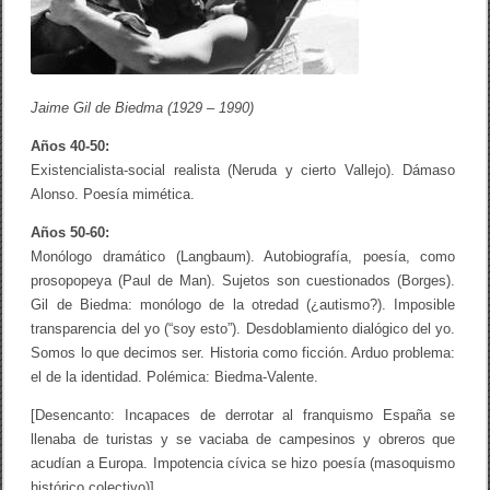
l
a
p
o
e
s
Jaime Gil de Biedma (1929 – 1990)
í
a
Años 40-50:
e
Existencialista-social realista (Neruda y cierto Vallejo). Dámaso
s
p
Alonso. Poesía mimética.
a
ñ
Años 50-60:
o
Monólogo dramático (Langbaum). Autobiografía, poesía, como
l
a
prosopopeya (Paul de Man). Sujetos son cuestionados (Borges).
:
Gil de Biedma: monólogo de la otredad (¿autismo?). Imposible
s
transparencia del yo (“soy esto”). Desdoblamiento dialógico del yo.
i
g
Somos lo que decimos ser. Historia como ficción. Arduo problema:
l
el de la identidad. Polémica: Biedma-Valente.
o
X
[Desencanto: Incapaces de derrotar al franquismo España se
X
a
llenaba de turistas y se vaciaba de campesinos y obreros que
l
acudían a Europa. Impotencia cívica se hizo poesía (masoquismo
p
histórico colectivo)]
r