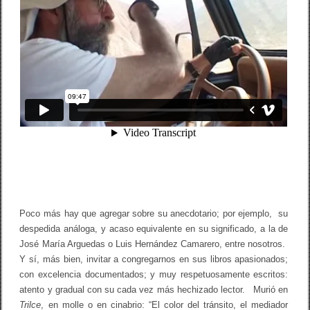
n
a
r
d
e
l
l
o
R
a
d
u
l
e
s
c
u
(
L
i
Poco más hay que agregar sobre su anecdotario; por ejemplo, su
m
despedida análoga, y acaso equivalente en su significado, a la de
a
José María Arguedas o Luis Hernández Camarero, entre nosotros.
,
1
Y sí, más bien, invitar a congregarnos en sus libros apasionados;
9
con excelencia documentados; y muy respetuosamente escritos:
5
atento y gradual con su cada vez más hechizado lector. Murió en
0
-
Trilce
, en molle o en cinabrio: “El color del tránsito, el mediador