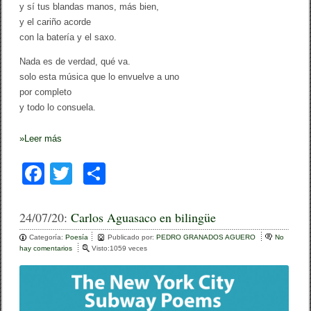
y sí tus blandas manos, más bien,
y el cariño acorde
con la batería y el saxo.
Nada es de verdad, qué va.
solo esta música que lo envuelve a uno
por completo
y todo lo consuela.
»
Leer más
F
T
C
a
wi
o
c
tt
m
24/07/20:
Carlos Aguasaco en bilingüe
e
er
p
Categoría:
Poesía
Publicado por:
PEDRO GRANADOS AGUERO
No
hay comentarios
e
Visto:1059 veces
b
ar
n
C
o
tir
a
r
o
l