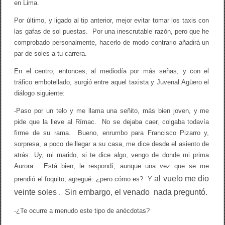
en Lima.
Por último, y ligado al tip anterior, mejor evitar tomar los taxis con
las gafas de sol puestas. Por una inescrutable razón, pero que he
comprobado personalmente, hacerlo de modo contrario añadirá un
par de soles a tu carrera.
En el centro, entonces, al mediodía por más señas, y con el
tráfico embotellado, surgió entre aquel taxista y Juvenal Agüero el
diálogo siguiente:
-Paso por un telo y me llama una señito, más bien joven, y me
pide que la lleve al Rímac. No se dejaba caer, colgaba todavía
firme de su rama. Bueno, enrumbo para Francisco Pizarro y,
sorpresa, a poco de llegar a su casa, me dice desde el asiento de
atrás: Uy, mi marido, si te dice algo, vengo de donde mi prima
Aurora. Está bien, le respondí, aunque una vez que se me
al vuelo
me dio
prendió el foquito, agregué: ¿pero cómo es? Y
veinte soles . Sin embargo, el venado
nada
preguntó.
-¿Te ocurre a menudo este tipo de anécdotas?