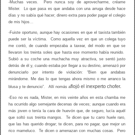
-Muchas veces. Pero nunca soy de aprovecharme, créame
Mister. Lo que pasa es que andaba con una arruga desde hace
días y no sabía qué hacer; dinero extra para poder pagar el colegio
de mis hijos…
-Fuiste oportuno, aunque hay ocasiones en que el taxista también
puede ser la víctima. Como aquella vez en que un colega tuyo
me contó, de cuando empezaba a taxear, del modo en que se
llevaron los treinta soles que hasta ese momento había reunido.
Subió a su coche una muchacha muy atractiva, se sentó justo
detrás de él y, cuando estaba por llegar a su destino, amenazó por
denunciarlo por intento de violación: “Bien que andabas
mirándome. Me das lo que tengas ahora mismo o me arranco la
flojó
el inexperto chofer.
blusa y te denuncio”. Allí nomás a
-Eso no es nada, Mister, en mis veinte años en esta chamba me
ha ocurrido algo semejante decenas de veces; aunque cuando era
más joven o tenía la cara de huevón que, de seguro, lucía aquél
que soltó sus treinta mangos. Te dicen que tu carro huele raro,
que las has querido drogar; te dicen, para no pagar, que mejor un
rico mameluco. Te dicen o amenazan con muchas cosas. Pero