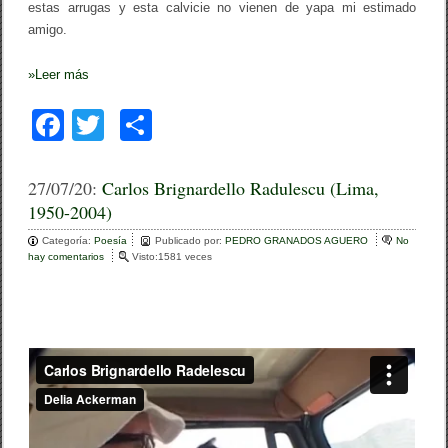
estas arrugas y esta calvicie no vienen de yapa mi estimado
amigo.
»
Leer más
F
T
C
a
wi
o
c
tt
m
27/07/20:
Carlos Brignardello Radulescu (Lima,
1950-2004)
e
er
p
Categoría:
b
Poesía
ar
Publicado por:
PEDRO GRANADOS AGUERO
No
hay comentarios
e
Visto:1581 veces
o
n
tir
C
o
a
r
k
l
o
s
B
r
i
g