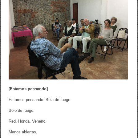
e
o
m
a
k
c
l
a
v
e
d
e
t
o
d
a
m
i
p
o
[Estamos pensando]
e
s
Estamos pensando. Bola de fuego.
í
a
Bolo de fuego.
Red. Honda. Veneno.
Manos abiertas.