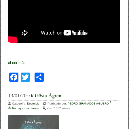
a
n
t
e
o
j
o
,
n
ó
e
n
e
»
Leer más
l
o
j
F
T
C
o
/
a
wi
o
c
y
c
tt
m
13/01/20:
0/ Gösta Ågren
b
o
e
er
p
Categoría:
Docencia
Publicado por:
PEDRO GRANADOS AGUERO
r
No hay comentarios
e
Visto:1302 veces
g
b
ar
n
0
o
tir
/
G