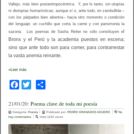
Vallejo, más bien postantropocéntrica. Y, por lo tanto, sin utopías
ni distopías humanísticas; aunque sí o, ante todo, en zambullida –
con los párpados bien abiertos– hacia otro momento o condición
del lenguaje: un cuchillo que corta la carne y con parsimonia la
l
sazona. Los poemas de Sasha Reiter no sólo constituyen e
Bronx y el Perú y la academia puestos en escena;
sino que ante todo
son para comer, para contrarrestar
la vasta anemia reinante.
»
Leer más
F
T
C
a
wi
o
c
tt
m
21/01/20:
Poema clave de toda mi poesía
e
er
p
Categoría:
Poesía
Publicado por:
PEDRO GRANADOS AGUERO
No
hay comentarios
e
Visto:1192 veces
b
ar
n
P
o
tir
o