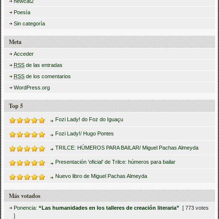
newcat2
Poesía
Sin categoría
Meta
Acceder
RSS
de las entradas
RSS
de los comentarios
WordPress.org
Top 5
Fozi Lady! do Foz do Iguaçu
Fozi Lady!/ Hugo Pontes
TRILCE: HÚMEROS PARA BAILAR/ Miguel Pachas Almeyda
Presentación ‘oficial’ de Trilce: húmeros para bailar
Nuevo libro de Miguel Pachas Almeyda
Más votados
Ponencia:
“Las humanidades en los talleres de creación literaria”
[ 773 votes
]