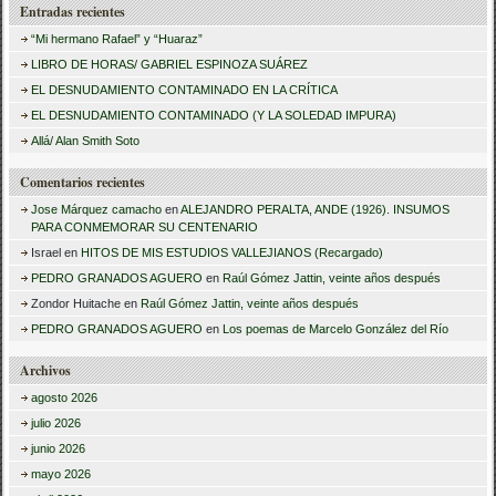
Entradas recientes
s
“Mi hermano Rafael” y “Huaraz”
c
LIBRO DE HORAS/ GABRIEL ESPINOZA SUÁREZ
a
EL DESNUDAMIENTO CONTAMINADO EN LA CRÍTICA
r
EL DESNUDAMIENTO CONTAMINADO (Y LA SOLEDAD IMPURA)
:
Allá/ Alan Smith Soto
Comentarios recientes
Jose Márquez camacho
en
ALEJANDRO PERALTA, ANDE (1926). INSUMOS
PARA CONMEMORAR SU CENTENARIO
Israel
en
HITOS DE MIS ESTUDIOS VALLEJIANOS (Recargado)
PEDRO GRANADOS AGUERO
en
Raúl Gómez Jattin, veinte años después
Zondor Huitache
en
Raúl Gómez Jattin, veinte años después
PEDRO GRANADOS AGUERO
en
Los poemas de Marcelo González del Río
Archivos
agosto 2026
julio 2026
junio 2026
mayo 2026