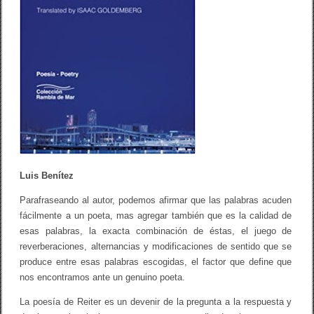
í
a
d
e
S
a
s
h
a
R
e
i
t
e
r
Luis Benítez
Parafraseando al autor, podemos afirmar que las palabras acuden
fácilmente a un poeta, mas agregar también que es la calidad de
esas palabras, la exacta combinación de éstas, el juego de
reverberaciones, alternancias y modificaciones de sentido que se
produce entre esas palabras escogidas, el factor que define que
nos encontramos ante un genuino poeta.
La poesía de Reiter es un devenir de la pregunta a la respuesta y