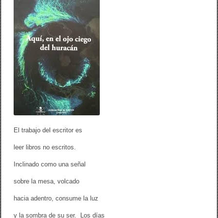
o
ö
s
k
t
a
Å
g
r
e
n
El trabajo del escritor es
leer libros no escritos.
Inclinado como una señal
sobre la mesa, volcado
hacia adentro, consume la luz
y la sombra de su ser. Los días