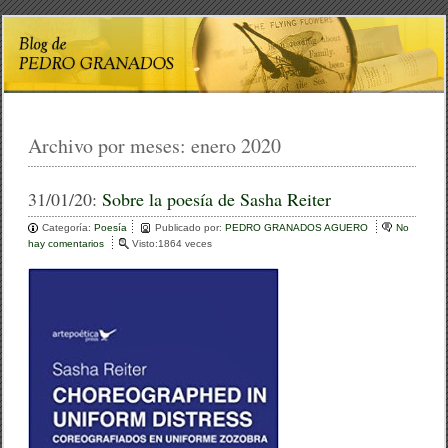
Archivo por meses:
enero 2020
31/01/20:
Sobre la poesía de Sasha Reiter
Categoría:
Poesía
Publicado por:
PEDRO GRANADOS AGUERO
No
hay comentarios
e
Visto:1864 veces
n
S
o
b
r
e
l
a
p
o
e
s