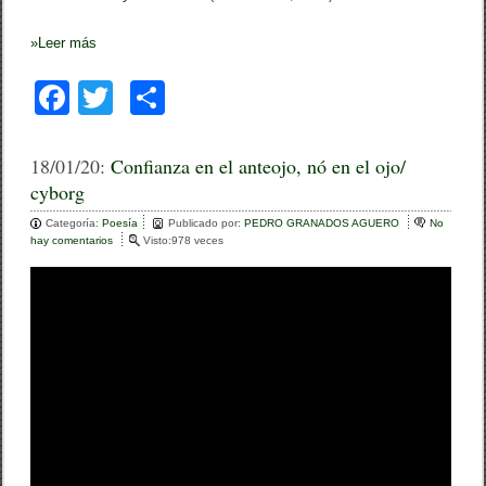
»
Leer más
F
T
C
a
wi
o
c
tt
m
18/01/20:
Confianza en el anteojo, nó en el ojo/
cyborg
e
er
p
Categoría:
b
Poesía
ar
Publicado por:
PEDRO GRANADOS AGUERO
No
hay comentarios
e
Visto:978 veces
o
n
tir
C
o
o
n
k
f
i
a
n
z
a
e
n
e
l