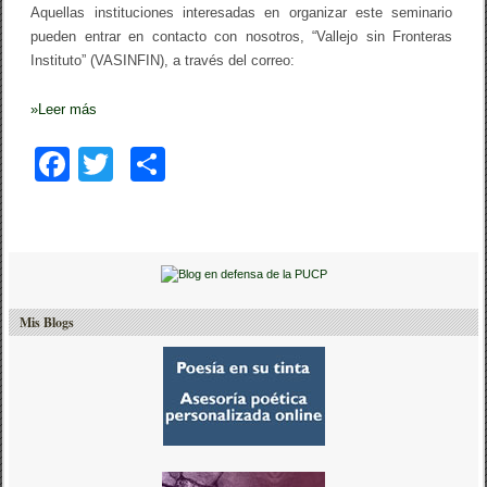
Aquellas instituciones interesadas en organizar este seminario
pueden entrar en contacto con nosotros, “Vallejo sin Fronteras
Instituto” (VASINFIN), a través del correo:
»
Leer más
F
T
C
a
wi
o
c
tt
m
e
er
p
b
ar
Mis Blogs
o
tir
o
k