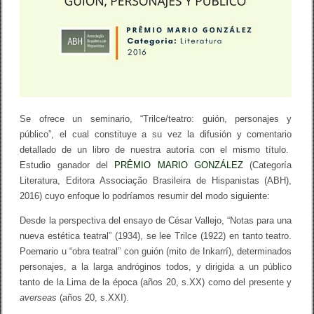
i
l
c
e
Se ofrece un seminario, “Trilce/teatro: guión, personajes y
público”, el cual constituye a su vez la difusión y comentario
detallado de un libro de nuestra autoría con el mismo título.
Estudio ganador del
PRÊMIO MARIO GONZÁLEZ
(Categoría
Literatura, Editora Associação Brasileira de Hispanistas (ABH),
2016) cuyo enfoque lo podríamos resumir del modo siguiente:
Desde la perspectiva del ensayo de César Vallejo, “Notas para una
nueva estética teatral” (1934), se lee Trilce (1922) en tanto teatro.
Poemario u “obra teatral” con guión (mito de Inkarrí), determinados
personajes, a la larga andróginos todos, y dirigida a un público
tanto de la Lima de la época (años 20, s.XX) como del presente y
averseas
(años 20, s.XXI).