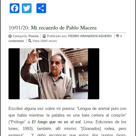
F
T
C
a
wi
o
c
tt
m
10/01/20:
Mi recuerdo de Pablo Macera
e
er
p
Categoría:
Poesía
Publicado por:
PEDRO GRANADOS AGUERO
1
comentario
e
Visto:1890 veces
b
ar
n
M
o
tir
i
r
o
e
c
k
u
e
r
d
o
d
e
Escribió alguna vez sobre mi poesía: “Lengua de animal puro con
P
a
que habla mientras la palabra es una bala certera al corazón”
b
(“Prólogo” a
El fuego que no es el sol
, Lima: Ediciones de los
l
lunes, 1993); también, allí mismo: “[Granados] rodea, pero
o
M
expresa”. Y debo reconocer que estos dos puntos (post-