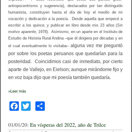
a
antropocentrismo y sugerencia), destacados por tan distinguido
c
e
humanista, constituyen hasta el día de hoy el meollo de mi
r
vocación y dedicación a la poesía. Desde aquella que empecé a
a
escribir a los quince; y publicar en libro desde mis 23 años (
Sin
motivo aparente
, 1978). Asimismo, en un aparte en el Instituto de
Estudio de Historia Rural Andina –que él dirigiera por décadas y en
alguna vez
me preguntó
el cual eventualmente lo visitaba–
por sobre los poetas peruanos que quedarían para la
posteridad. Coincidimos casi de inmediato, por cierto
aparte de Vallejo, en Eielson; aunque mirándome fijo y
en voz baja dijo que mi poesía también quedaría.
»
Leer más
F
T
C
a
wi
o
c
tt
m
01/01/20:
En vísperas del 2022, año de Trilce