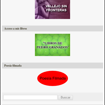
Acceso a mis libros
Poesía filmada
B
u