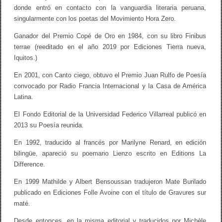
c
donde entró en contacto con la vanguardia literaria peruana,
i
singularmente con los poetas del Movimiento Hora Zero.
a
”
Ganador del Premio Copé de Oro en 1984, con su libro Finibus
terrae (reeditado en el año 2019 por Ediciones Tierra nueva,
Iquitos.)
En 2001, con Canto ciego, obtuvo el Premio Juan Rulfo de Poesía
convocado por Radio Francia Internacional y la Casa de América
Latina.
El Fondo Editorial de la Universidad Federico Villarreal publicó en
2013 su Poesía reunida.
En 1992, traducido al francés por Marilyne Renard, en edición
bilingüe, apareció su poemario Lienzo escrito en Editions La
Difference.
En 1999 Mathilde y Albert Bensoussan tradujeron Mate Burilado
publicado en Ediciones Folle Avoine con el título de Gravures sur
maté.
Desde entonces, en la misma editorial y traducidos por Michèle