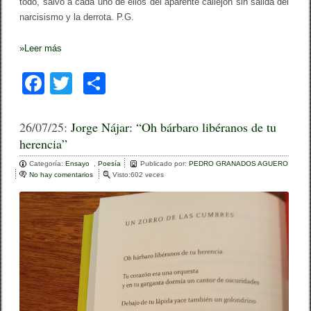
todo, salvó a cada uno de ellos del aparente callejón sin salida del
narcisismo y la derrota. P.G.
»
Leer más
F
T
C
a
wi
o
c
tt
m
26/07/25:
Jorge Nájar: “Oh bárbaro libéranos de tu
herencia”
e
er
p
Categoría:
b
Ensayo
,
Poesía
ar
Publicado por:
PEDRO GRANADOS AGUERO
No hay comentarios
e
Visto:602 veces
o
n
tir
J
o
o
r
k
g
e
N
á
j
a
r
: