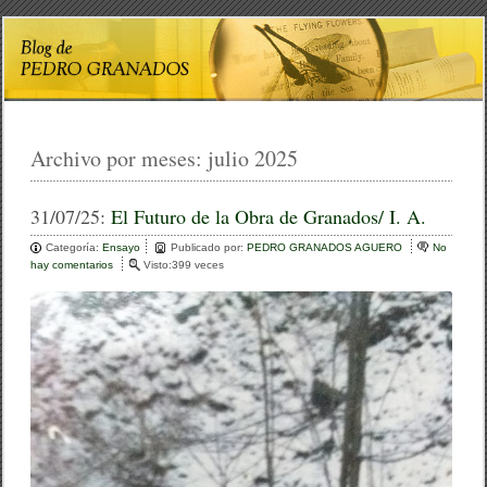
Archivo por meses:
julio 2025
31/07/25:
El Futuro de la Obra de Granados/ I. A.
Categoría:
Ensayo
Publicado por:
PEDRO GRANADOS AGUERO
No
hay comentarios
e
Visto:399 veces
n
E
l
F
u
t
u
r
o
d
e
l