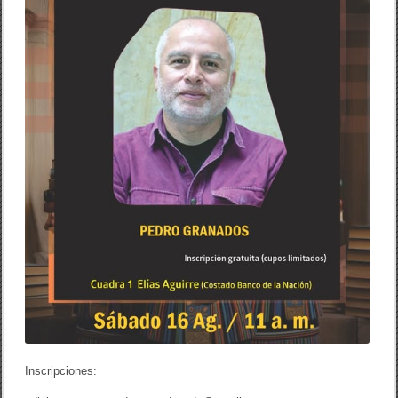
P
O
E
S
Í
A
E
N
F
I
L
C
I
X
2
0
2
5
Inscripciones: