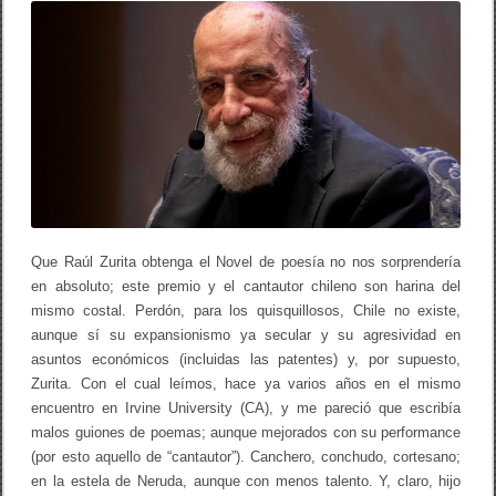
C
o
tir
A
M
o
I
N
k
O
A
L
P
R
E
M
I
O
Que Raúl Zurita obtenga el Novel de poesía no nos sorprendería
en absoluto; este premio y el cantautor chileno son harina del
mismo costal. Perdón, para los quisquillosos, Chile no existe,
aunque sí su expansionismo ya secular y su agresividad en
asuntos económicos (incluidas las patentes) y, por supuesto,
Zurita. Con el cual leímos, hace ya varios años en el mismo
encuentro en Irvine University (CA), y me pareció que escribía
malos guiones de poemas; aunque mejorados con su performance
(por esto aquello de “cantautor”). Canchero, conchudo, cortesano;
en la estela de Neruda, aunque con menos talento. Y, claro, hijo