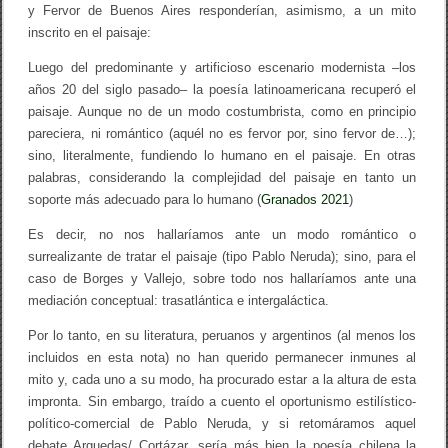
y Fervor de Buenos Aires responderían, asimismo, a un mito
inscrito en el paisaje:
Luego del predominante y artificioso escenario modernista –los
años 20 del siglo pasado– la poesía latinoamericana recuperó el
paisaje. Aunque no de un modo costumbrista, como en principio
pareciera, ni romántico (aquél no es fervor por, sino fervor de…);
sino, literalmente, fundiendo lo humano en el paisaje. En otras
palabras, considerando la complejidad del paisaje en tanto un
soporte más adecuado para lo humano (
Granados 2021
)
Es decir, no nos hallaríamos ante un modo romántico o
surrealizante de tratar el paisaje (tipo Pablo Neruda); sino, para el
caso de Borges y Vallejo, sobre todo nos hallaríamos ante una
mediación conceptual: trasatlántica e intergaláctica.
Por lo tanto, en su literatura, peruanos y argentinos (al menos los
incluidos en esta nota) no han querido permanecer inmunes al
mito y, cada uno a su modo, ha procurado estar a la altura de esta
impronta. Sin embargo, traído a cuento el oportunismo estilístico-
político-comercial de Pablo Neruda, y si retomáramos aquel
debate Arguedas/ Cortázar, sería más bien la poesía chilena la