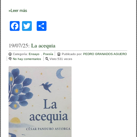
»
Leer más
F
T
C
a
wi
o
c
tt
m
19/07/25:
La acequia
e
er
p
Categoría:
Ensayo
,
Poesía
Publicado por:
PEDRO GRANADOS AGUERO
No hay comentarios
e
Visto:531 veces
b
ar
n
L
o
tir
a
a
o
c
e
k
q
u
i
a