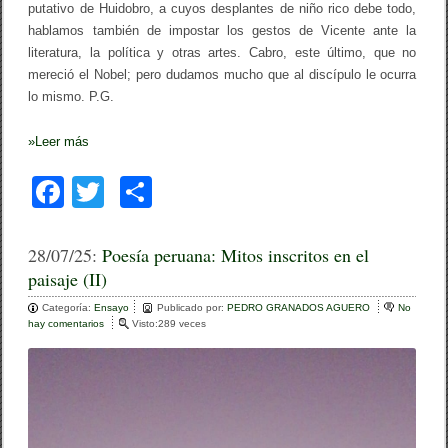
putativo de Huidobro, a cuyos desplantes de niño rico debe todo,
hablamos también de impostar los gestos de Vicente ante la
literatura, la política y otras artes. Cabro, este último, que no
mereció el Nobel; pero dudamos mucho que al discípulo le ocurra
lo mismo. P.G.
»
Leer más
F
T
C
a
wi
o
c
tt
m
28/07/25:
Poesía peruana: Mitos inscritos en el
paisaje (II)
e
er
p
Categoría:
b
Ensayo
ar
Publicado por:
PEDRO GRANADOS AGUERO
No
hay comentarios
e
Visto:289 veces
o
n
tir
P
o
o
e
k
s
í
a