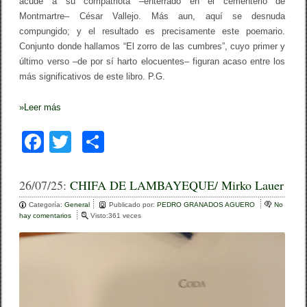
acude a su compatriota –enterrado en el cementerio de
Montmartre– César Vallejo. Más aun, aquí se desnuda
compungido; y el resultado es precisamente este poemario.
Conjunto donde hallamos “El zorro de las cumbres”, cuyo primer y
último verso –de por sí harto elocuentes– figuran acaso entre los
más significativos de este libro. P.G.
»
Leer más
F
T
C
a
wi
o
c
tt
m
26/07/25:
CHIFA DE LAMBAYEQUE/ Mirko Lauer
e
er
p
Categoría:
General
Publicado por:
PEDRO GRANADOS AGUERO
No
hay comentarios
e
Visto:361 veces
b
ar
n
C
o
tir
H
I
o
F
A
k
D
E