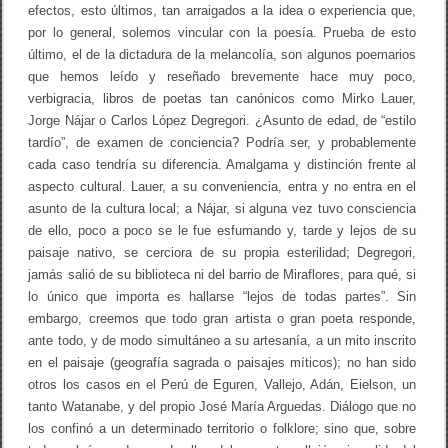
efectos, esto últimos, tan arraigados a la idea o experiencia que,
por lo general, solemos vincular con la poesía. Prueba de esto
último, el de la dictadura de la melancolía, son algunos poemarios
que hemos leído y reseñado brevemente hace muy poco,
verbigracia, libros de poetas tan canónicos como Mirko Lauer,
Jorge Nájar o Carlos López Degregori. ¿Asunto de edad, de “estilo
tardío”, de examen de conciencia? Podría ser, y probablemente
cada caso tendría su diferencia. Amalgama y distinción frente al
aspecto cultural. Lauer, a su conveniencia, entra y no entra en el
asunto de la cultura local; a Nájar, si alguna vez tuvo consciencia
de ello, poco a poco se le fue esfumando y, tarde y lejos de su
paisaje nativo, se cerciora de su propia esterilidad; Degregori,
jamás salió de su biblioteca ni del barrio de Miraflores, para qué, si
lo único que importa es hallarse “lejos de todas partes”. Sin
embargo, creemos que todo gran artista o gran poeta responde,
ante todo, y de modo simultáneo a su artesanía, a un mito inscrito
en el paisaje (geografía sagrada o paisajes míticos); no han sido
otros los casos en el Perú de Eguren, Vallejo, Adán, Eielson, un
tanto Watanabe, y del propio José María Arguedas. Diálogo que no
los confinó a un determinado territorio o folklore; sino que, sobre