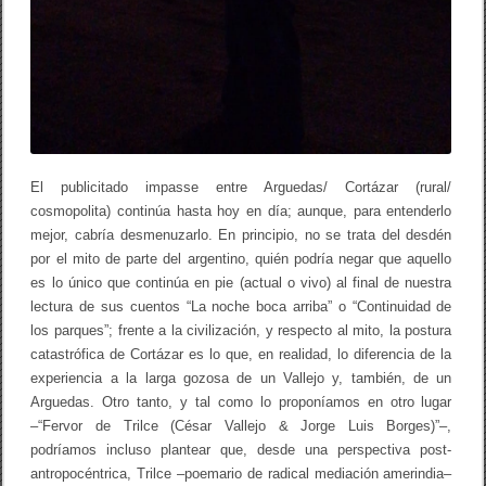
i
s
a
j
e
(
I
I
)
El publicitado impasse entre Arguedas/ Cortázar (rural/
cosmopolita) continúa hasta hoy en día; aunque, para entenderlo
mejor, cabría desmenuzarlo. En principio, no se trata del desdén
por el mito de parte del argentino, quién podría negar que aquello
es lo único que continúa en pie (actual o vivo) al final de nuestra
lectura de sus cuentos “La noche boca arriba” o “Continuidad de
los parques”; frente a la civilización, y respecto al mito, la postura
catastrófica de Cortázar es lo que, en realidad, lo diferencia de la
experiencia a la larga gozosa de un Vallejo y, también, de un
Arguedas. Otro tanto, y tal como lo proponíamos en otro lugar
–“Fervor de Trilce (César Vallejo & Jorge Luis Borges)”–,
podríamos incluso plantear que, desde una perspectiva post-
antropocéntrica, Trilce –poemario de radical mediación amerindia–