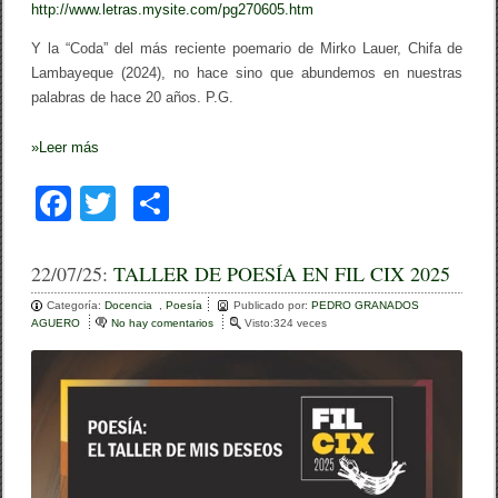
http://www.letras.mysite.com/pg270605.htm
Y la “Coda” del más reciente poemario de Mirko Lauer, Chifa de
Lambayeque (2024), no hace sino que abundemos en nuestras
palabras de hace 20 años. P.G.
»
Leer más
F
T
C
a
wi
o
c
tt
m
22/07/25:
TALLER DE POESÍA EN FIL CIX 2025
e
er
p
Categoría:
Docencia
,
Poesía
Publicado por:
PEDRO GRANADOS
AGUERO
No hay comentarios
e
Visto:324 veces
b
ar
n
T
o
tir
A
L
o
L
E
k
R
D
E