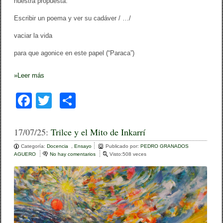
nuestra propuesta:
Escribir un poema y ver su cadáver / …/
vaciar la vida
para que agonice en este papel (“Paraca”)
»
Leer más
F
T
C
a
wi
o
c
tt
m
17/07/25:
Trilce y el Mito de Inkarrí
e
er
p
Categoría:
Docencia
,
Ensayo
Publicado por:
PEDRO GRANADOS
AGUERO
No hay comentarios
e
Visto:508 veces
b
ar
n
T
o
tir
r
i
o
l
c
k
e
y