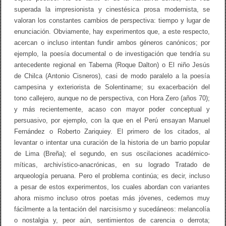
i
superada la impresionista y cinestésica prosa modernista, se
t
o
valoran los constantes cambios de perspectiva: tiempo y lugar de
s
enunciación. Obviamente, hay experimentos que, a este respecto,
e
n
acercan o incluso intentan fundir ambos géneros canónicos; por
e
ejemplo, la poesía documental o de investigación que tendría su
l
antecedente regional en Taberna (Roque Dalton) o El niño Jesús
p
a
de Chilca (Antonio Cisneros), casi de modo paralelo a la poesía
i
campesina y exteriorista de Solentiname; su exacerbación del
s
tono callejero, aunque no de perspectiva, con Hora Zero (años 70);
a
j
y más recientemente, acaso con mayor poder conceptual y
e
persuasivo, por ejemplo, con la que en el Perú ensayan Manuel
(
I
Fernández o Roberto Zariquiey. El primero de los citados, al
)
levantar o intentar una curación de la historia de un barrio popular
de Lima (Breña); el segundo, en sus oscilaciones académico-
míticas, archivístico-anacrónicas, en su logrado Tratado de
arqueología peruana. Pero el problema continúa; es decir, incluso
a pesar de estos experimentos, los cuales abordan con variantes
ahora mismo incluso otros poetas más jóvenes, cedemos muy
fácilmente a la tentación del narcisismo y sucedáneos: melancolía
o nostalgia y, peor aún, sentimientos de carencia o derrota;