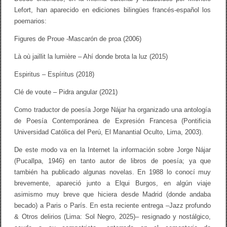
Lefort, han aparecido en ediciones bilingües francés-español los
poemarios:
Figures de Proue -Mascarón de proa (2006)
Là où jaillit la lumière – Ahí donde brota la luz (2015)
Espiritus – Espíritus (2018)
Clé de voute – Pidra angular (2021)
Como traductor de poesía Jorge Nájar ha organizado una antología
de Poesía Contemporánea de Expresión Francesa (Pontificia
Universidad Católica del Perú, El Manantial Oculto, Lima, 2003).
De este modo va en la Internet la información sobre Jorge Nájar
(Pucallpa, 1946) en tanto autor de libros de poesía; ya que
también ha publicado algunas novelas. En 1988 lo conocí muy
brevemente, apareció junto a Elqui Burgos, en algún viaje
asimismo muy breve que hiciera desde Madrid (donde andaba
becado) a Paris o París. En esta reciente entrega –Jazz profundo
& Otros delirios (Lima: Sol Negro, 2025)– resignado y nostálgico,