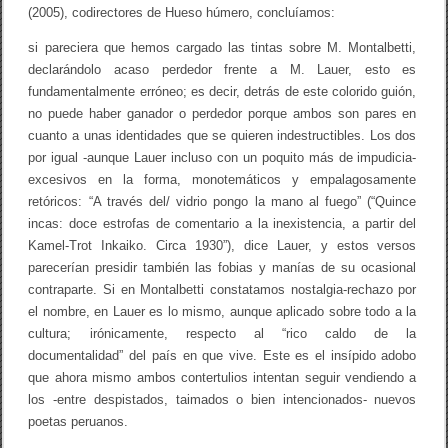
(2005), codirectores de Hueso húmero, concluíamos:
si pareciera que hemos cargado las tintas sobre M. Montalbetti,
declarándolo acaso perdedor frente a M. Lauer, esto es
fundamentalmente erróneo; es decir, detrás de este colorido guión,
no puede haber ganador o perdedor porque ambos son pares en
cuanto a unas identidades que se quieren indestructibles. Los dos
por igual -aunque Lauer incluso con un poquito más de impudicia-
excesivos en la forma, monotemáticos y empalagosamente
retóricos: “A través del/ vidrio pongo la mano al fuego” (“Quince
incas: doce estrofas de comentario a la inexistencia, a partir del
Kamel-Trot Inkaiko. Circa 1930”), dice Lauer, y estos versos
parecerían presidir también las fobias y manías de su ocasional
contraparte. Si en Montalbetti constatamos nostalgia-rechazo por
el nombre, en Lauer es lo mismo, aunque aplicado sobre todo a la
cultura; irónicamente, respecto al “rico caldo de la
documentalidad” del país en que vive. Este es el insípido adobo
que ahora mismo ambos contertulios intentan seguir vendiendo a
los -entre despistados, taimados o bien intencionados- nuevos
poetas peruanos.