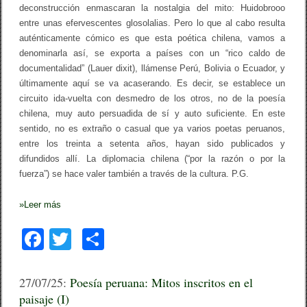
deconstrucción enmascaran la nostalgia del mito: Huidobrooo
entre unas efervescentes glosolalias. Pero lo que al cabo resulta
auténticamente cómico es que esta poética chilena, vamos a
denominarla así, se exporta a países con un “rico caldo de
documentalidad” (Lauer dixit), llámense Perú, Bolivia o Ecuador, y
últimamente aquí se va acaserando. Es decir, se establece un
circuito ida-vuelta con desmedro de los otros, no de la poesía
chilena, muy auto persuadida de sí y auto suficiente. En este
sentido, no es extraño o casual que ya varios poetas peruanos,
entre los treinta a setenta años, hayan sido publicados y
difundidos allí. La diplomacia chilena (“por la razón o por la
fuerza”) se hace valer también a través de la cultura. P.G.
»
Leer más
F
T
C
a
wi
o
c
tt
m
27/07/25:
Poesía peruana: Mitos inscritos en el
paisaje (I)
e
er
p