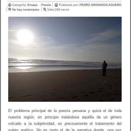
Categoría:
b
Ensayo
,
Poesía
ar
Publicado por:
PEDRO GRANADOS AGUERO
No hay comentarios
e
Visto:299 veces
o
n
tir
P
o
o
e
k
s
í
a
p
e
r
u
a
n
a
:
M
i
t
o
s
i
El problema principal de la poesía peruana y quizá el de toda
n
nuestra región, en principio tratándose aquélla de un género
s
c
volcado a la subjetividad, es precisamente el tratamiento del
r
sujeto poético. No es tanto el de la narrativa donde, una vez