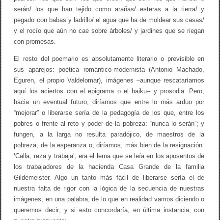
serán/ los que han tejido como arañas/ esteras a la tierra/ y
pegado con babas y ladrillo/ el agua que ha de moldear sus casas/
y el rocío que aún no cae sobre árboles/ y jardines que se riegan
con promesas.
El resto del poemario es absolutamente literario o previsible en
sus aparejos: poética romántico-modernista (Antonio Machado,
Eguren, el propio Valdelomar), imágenes –aunque rescataríamos
aquí los aciertos con el epigrama o el haiku– y prosodia. Pero,
hacia un eventual futuro, diríamos que entre lo más arduo por
“mejorar” o liberarse sería de la pedagogía de los que, entre los
pobres o frente al reto y poder de la pobreza: “nunca lo serán”; y
fungen, a la larga no resulta paradójico, de maestros de la
pobreza, de la esperanza o, diríamos, más bien de la resignación.
‘Calla, reza y trabaja’, era el lema que se leía en los aposentos de
los trabajadores de la hacienda Casa Grande de la familia
Gildemeister. Algo un tanto más fácil de liberarse sería el de
nuestra falta de rigor con la lógica de la secuencia de nuestras
imágenes; en una palabra, de lo que en realidad vamos diciendo o
queremos decir; y si esto concordaría, en última instancia, con