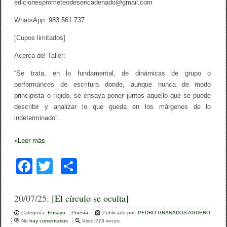
edicionesprometeodesencadenado@gmail.com
WhatsApp: 983 561 737
[Cupos limitados]
Acerca del Taller:
“Se trata, en lo fundamental, de dinámicas de grupo o
performances de escritura donde, aunque nunca de modo
principista o rígido, se ensaya poner juntos aquello que se puede
describir y analizar lo que queda en los márgenes de lo
indeterminado”.
»
Leer más
F
T
C
a
wi
o
c
tt
m
20/07/25:
[El círculo se oculta]
e
er
p
Categoría:
Ensayo
,
Poesía
Publicado por:
PEDRO GRANADOS AGUERO
No hay comentarios
e
Visto:273 veces