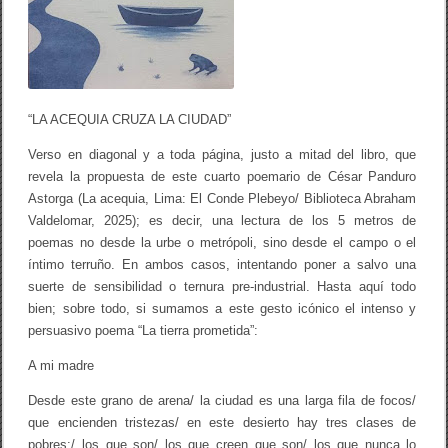
“LA ACEQUIA CRUZA LA CIUDAD”
Verso en diagonal y a toda página, justo a mitad del libro, que
revela la propuesta de este cuarto poemario de César Panduro
Astorga (La acequia, Lima: El Conde Plebeyo/ Biblioteca Abraham
Valdelomar, 2025); es decir, una lectura de los 5 metros de
poemas no desde la urbe o metrópoli, sino desde el campo o el
íntimo terruño. En ambos casos, intentando poner a salvo una
suerte de sensibilidad o ternura pre-industrial. Hasta aquí todo
bien; sobre todo, si sumamos a este gesto icónico el intenso y
persuasivo poema “La tierra prometida”:
A mi madre
Desde este grano de arena/ la ciudad es una larga fila de focos/
que encienden tristezas/ en este desierto hay tres clases de
pobres:/ los que son/ los que creen que son/ los que nunca lo