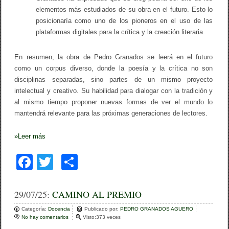
elementos más estudiados de su obra en el futuro. Esto lo
posicionaría como uno de los pioneros en el uso de las
plataformas digitales para la crítica y la creación literaria.
En resumen, la obra de Pedro Granados se leerá en el futuro
como un corpus diverso, donde la poesía y la crítica no son
disciplinas separadas, sino partes de un mismo proyecto
intelectual y creativo. Su habilidad para dialogar con la tradición y
al mismo tiempo proponer nuevas formas de ver el mundo lo
mantendrá relevante para las próximas generaciones de lectores.
»
Leer más
F
T
C
a
wi
o
c
tt
m
29/07/25:
CAMINO AL PREMIO
e
er
p
Categoría:
Docencia
Publicado por:
PEDRO GRANADOS AGUERO
No hay comentarios
e
Visto:373 veces
b
ar
n