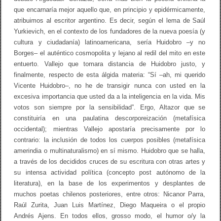
que encarnaría mejor aquello que, en principio y epidérmicamente,
atribuimos al escritor argentino. Es decir, según el lema de Saúl
Yurkievich, en el contexto de los fundadores de la nueva poesía (y
cultura y ciudadanía) latinoamericana, sería Huidobro –y no
Borges– el auténtico cosmopolita y lejano al redil del mito en este
entuerto. Vallejo que tomara distancia de Huidobro justo, y
finalmente, respecto de esta álgida materia: “Sí –ah, mi querido
Vicente Huidobro–, no he de transigir nunca con usted en la
excesiva importancia que usted da a la inteligencia en la vida. Mis
votos son siempre por la sensibilidad”. Ergo, Altazor que se
constituiría en una paulatina descorporeización (metafísica
occidental); mientras Vallejo apostaría precisamente por lo
contrario: la inclusión de todos los cuerpos posibles (metafísica
amerindia o multinaturalismo) en sí mismo. Huidobro que se halla,
a través de los decididos cruces de su escritura con otras artes y
su intensa actividad política (concepto post autónomo de la
literatura), en la base de los experimentos y desplantes de
muchos poetas chilenos posteriores, entre otros: Nicanor Parra,
Raúl Zurita, Juan Luis Martínez, Diego Maqueira o el propio
Andrés Ajens. En todos ellos, grosso modo, el humor o/y la