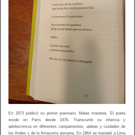
“
O
h
b
á
r
b
a
r
o
l
i
b
é
r
a
n
o
s
d
e
t
u
En 1973 publicó su primer poemario, Malas maneras. El poeta
h
e
reside en París desde 1976. Transcurrió su infancia y
r
adolescencia en diferentes campamentos, aldeas y ciudades de
e
los Andes y de la Amazonía peruana. En 1964 se trasladó a Lima
n