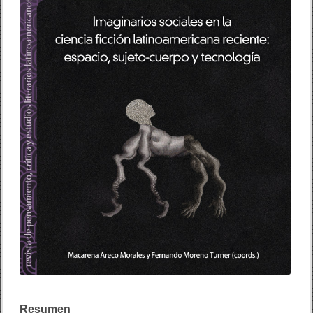
C
E
Y
¿
T
R
I
L
C
E
A
N
A
S
C
I
U
D
A
D
A
N
Í
A
S
?
Resumen