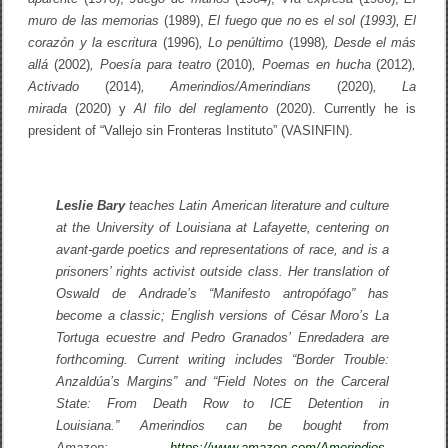
A
muro de las memorias
(1989),
El fuego que no es el sol (1993), El
D
I
corazón y la escritura
(1996)
, Lo penúltimo
(1998)
, Desde el más
N
allá
(2002)
, Poesía para teatro
(2010)
, Poemas en hucha
(2012)
,
G
Activado
S
(2014)
, Amerindios/Amerindians
(2020)
, La
E
mirada
(2020)
y
Al filo del reglamento
(2020). Currently he is
R
president of “Vallejo sin Fronteras Instituto” (VASINFIN).
I
E
S
Leslie Bary
teaches Latin American literature and culture
at the University of Louisiana at Lafayette, centering on
avant-garde poetics and representations of race, and is a
prisoners’ rights activist outside class. Her translation of
Oswald de Andrade’s “Manifesto antropófago” has
become a classic; English versions of César Moro’s
La
Tortuga ecuestre
and Pedro Granados’
Enredadera
are
forthcoming. Current writing includes “Border Trouble:
Anzaldúa’s Margins” and “Field Notes on the Carceral
State: From Death Row to ICE Detention in
Louisiana.”
Amerindios
can be bought from
Amazon:
https://www.amazon.com/Amerindios-