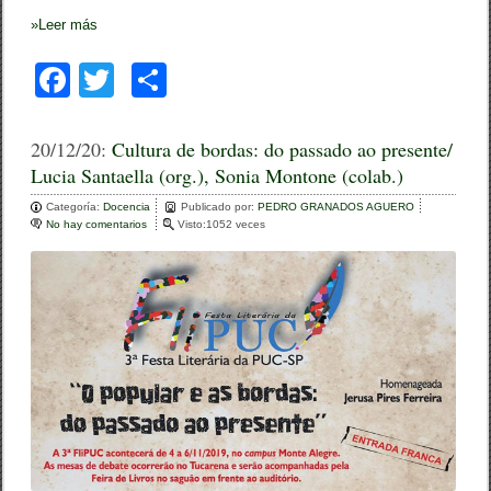
r
t
»
Leer más
M
e
F
T
C
y
e
a
wi
o
r
s
c
tt
m
20/12/20:
Cultura de bordas: do passado ao presente/
Lucia Santaella (org.), Sonia Montone (colab.)
e
er
p
Categoría:
b
Docencia
ar
Publicado por:
PEDRO GRANADOS AGUERO
No hay comentarios
e
Visto:1052 veces
o
n
tir
C
o
u
l
k
t
u
r
a
d
e
b
o
r
d
a