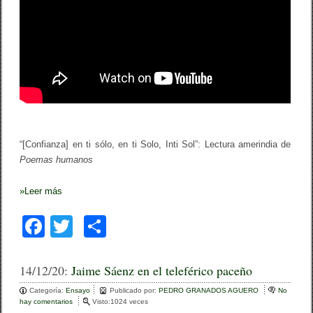
n
t
i
s
ó
l
o
,
e
n
t
i
S
“[Confianza] en ti sólo, en ti Solo, Inti Sol”: Lectura amerindia de
o
Poemas humanos
l
o
,
»
Leer más
I
n
F
T
C
t
i
a
wi
o
S
o
c
tt
m
l
14/12/20:
Jaime Sáenz en el teleférico paceño
”
e
er
p
Categoría:
Ensayo
Publicado por:
PEDRO GRANADOS AGUERO
No
hay comentarios
e
Visto:1024 veces
n