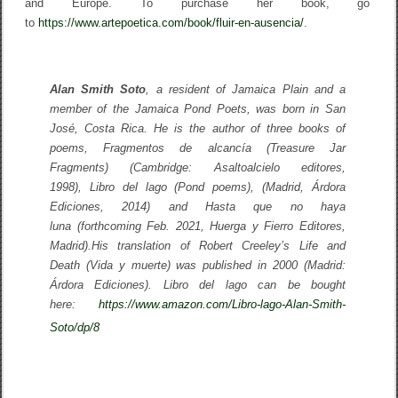
and Europe. To purchase her book, go
to
https://www.artepoetica.com/book/fluir-en-ausencia/
.
Alan Smith Soto
, a resident of Jamaica Plain and a
member of the Jamaica Pond Poets, was born in San
José, Costa Rica.
He is the author of three books of
poems,
Fragmentos de alcancía
(
Treasure Jar
Fragments
) (Cambridge: Asaltoalcielo editores,
1998),
Libro del lago
(
Pond poems
), (Madrid, Árdora
Ediciones, 2014) and
Hasta que no haya
luna
(forthcoming Feb. 2021, Huerga y Fierro Editores,
Madrid).
His translation of Robert Creeley’s
Life and
Death
(
Vida y muerte
) was published in 2000 (Madrid:
Árdora Ediciones).
Libro del lago
can be bought
here:
https://www.amazon.com/Libro-lago-Alan-Smith-
Soto/dp/8