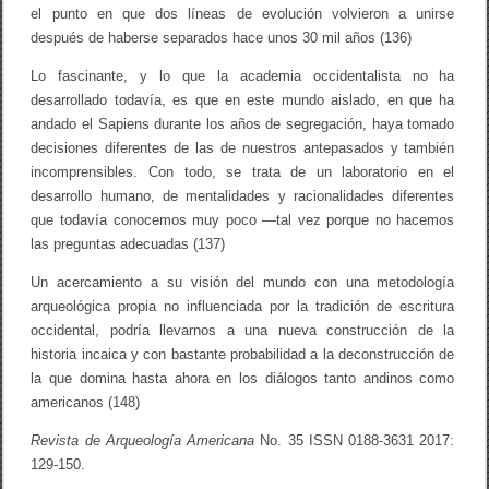
,
el punto en que dos líneas de evolución volvieron a unirse
y
después de haberse separados hace unos 30 mil años (136)
l
o
Lo fascinante, y lo que la academia occidentalista no ha
s
i
desarrollado todavía, es que en este mundo aislado, en que ha
n
andado el Sapiens durante los años de segregación, haya tomado
c
a
decisiones diferentes de las de nuestros antepasados y también
s
incomprensibles. Con todo, se trata de un laboratorio en el
a
desarrollo humano, de mentalidades y racionalidades diferentes
r
q
que todavía conocemos muy poco —tal vez porque no hacemos
u
las preguntas adecuadas (137)
e
o
Un acercamiento a su visión del mundo con una metodología
l
ó
arqueológica propia no influenciada por la tradición de escritura
g
occidental, podría llevarnos a una nueva construcción de la
i
historia incaica y con bastante probabilidad a la deconstrucción de
c
o
la que domina hasta ahora en los diálogos tanto andinos como
s
americanos (148)
/
A
Revista de Arqueología Americana
No. 35 ISSN 0188-3631 2017:
l
b
129-150.
e