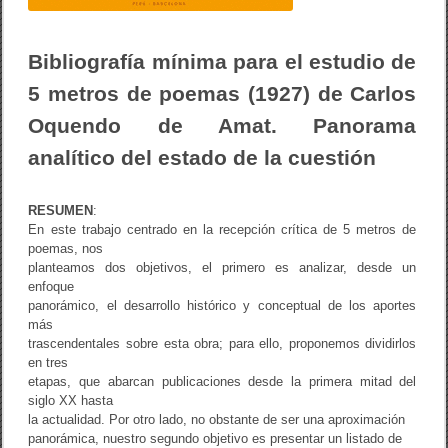
m
a
p
a
Bibliografía mínima para el estudio de
r
a
5 metros de poemas (1927) de Carlos
e
l
Oquendo de Amat. Panorama
e
s
analítico del estado de la cuestión
t
u
d
RESUMEN
:
i
En este trabajo centrado en la recepción crítica de 5 metros de
o
d
poemas, nos
e
planteamos dos objetivos, el primero es analizar, desde un
5
enfoque
m
panorámico, el desarrollo histórico y conceptual de los aportes
e
más
t
r
trascendentales sobre esta obra; para ello, proponemos dividirlos
o
en tres
s
etapas, que abarcan publicaciones desde la primera mitad del
d
siglo XX hasta
e
la actualidad. Por otro lado, no obstante de ser una aproximación
p
o
panorámica, nuestro segundo objetivo es presentar un listado de