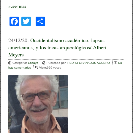
»
Leer más
F
T
C
a
wi
o
c
tt
m
24/12/20:
Occidentalismo académico, lapsus
americanus, y los incas arqueológicos/ Albert
e
er
p
Meyers
b
ar
Categoría:
Ensayo
Publicado por:
PEDRO GRANADOS AGUERO
No
o
tir
hay comentarios
e
Visto:929 veces
n
o
O
c
k
c
i
d
e
n
t
a
l
i
s