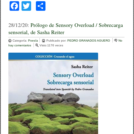
F
T
C
a
wi
o
c
tt
m
28/12/20:
Prólogo de Sensory Overload / Sobrecarga
sensorial, de Sasha Reiter
e
er
p
Categoría:
b
Poesía
ar
Publicado por:
PEDRO GRANADOS AGUERO
No
hay comentarios
e
Visto:1176 veces
o
n
tir
P
o
r
ó
k
l
o
g
o
d
e
S
e
n
s
o
r
y
O