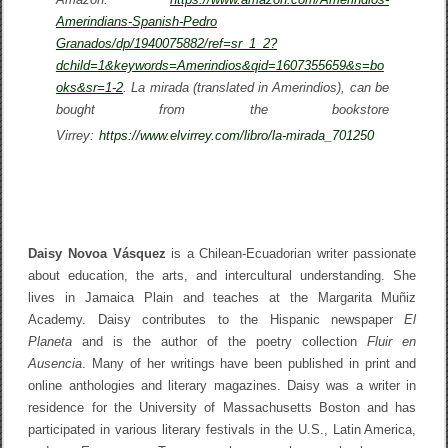
Amerindians-Spanish-Pedro
Granados/dp/1940075882/ref=sr_1_2?
dchild=1&keywords=Amerindios&qid=1607355659&s=bo
oks&sr=1-2
.
La mirada
(translated in
Amerindios
), can be
bought from the bookstore
Virrey:
https://www.elvirrey.com/libro/la-mirada_701250
Daisy Novoa Vásquez
is a Chilean-Ecuadorian writer passionate
about education, the arts, and intercultural understanding. She
lives in Jamaica Plain and teaches at the Margarita Muñiz
Academy. Daisy contributes to the Hispanic newspaper
El
Planeta
and is the author of the poetry collection
Fluir en
Ausencia
. Many of her writings have been published in print and
online anthologies and literary magazines. Daisy was a writer in
residence for the University of Massachusetts Boston and has
participated in various literary festivals in the U.S., Latin America,