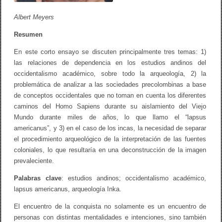
m
o
Albert Meyers
a
c
Resumen
a
d
é
En este corto ensayo se discuten principalmente tres temas: 1)
m
las relaciones de dependencia en los estudios andinos del
i
occidentalismo académico, sobre todo la arqueología, 2) la
c
o
problemática de analizar a las sociedades precolombinas a base
,
de conceptos occidentales que no toman en cuenta los diferentes
l
a
caminos del Homo Sapiens durante su aislamiento del Viejo
p
Mundo durante miles de años, lo que llamo el “lapsus
s
americanus”, y 3) en el caso de los incas, la necesidad de separar
u
s
el procedimiento arqueológico de la interpretación de las fuentes
a
coloniales, lo que resultaría en una deconstrucción de la imagen
m
prevaleciente.
e
r
i
Palabras clave
: estudios andinos; occidentalismo académico,
c
lapsus americanus, arqueología Inka.
a
n
El encuentro de la conquista no solamente es un encuentro de
u
s
personas con distintas mentalidades e intenciones, sino también