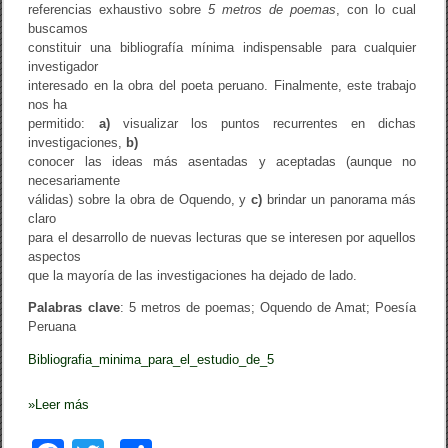
e
referencias exhaustivo sobre
5 metros de poemas
, con lo cual
m
buscamos
a
constituir una bibliografía mínima indispensable para cualquier
s
investigador
/
interesado en la obra del poeta peruano. Finalmente, este trabajo
M
i
nos ha
l
permitido:
a)
visualizar los puntos recurrentes en dichas
t
investigaciones,
b)
o
conocer las ideas más asentadas y aceptadas (aunque no
n
necesariamente
A
.
válidas) sobre la obra de Oquendo, y
c)
brindar un panorama más
G
claro
o
para el desarrollo de nuevas lecturas que se interesen por aquellos
n
aspectos
z
que la mayoría de las investigaciones ha dejado de lado.
a
l
Palabras clave
: 5 metros de poemas; Oquendo de Amat; Poesía
e
s
Peruana
M
a
Bibliografia_minima_para_el_estudio_de_5
c
a
»
Leer más
v
i
l