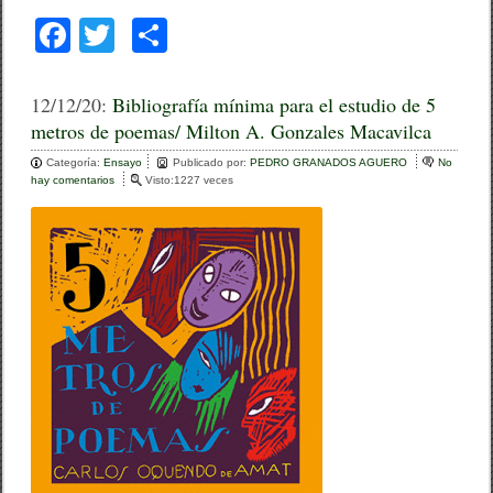
ñ
F
T
C
o
a
wi
o
c
tt
m
12/12/20:
Bibliografía mínima para el estudio de 5
metros de poemas/ Milton A. Gonzales Macavilca
e
er
p
Categoría:
b
Ensayo
ar
Publicado por:
PEDRO GRANADOS AGUERO
No
hay comentarios
e
Visto:1227 veces
o
n
tir
B
o
i
b
k
l
i
o
g
r
a
f
í
a
m
í
n
i