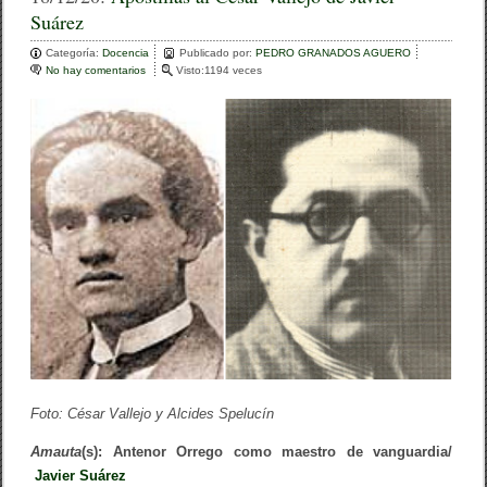
a
Suárez
e
er
p
n
t
Categoría:
b
Docencia
ar
Publicado por:
PEDRO GRANADOS AGUERO
a
No hay comentarios
e
Visto:1194 veces
e
o
n
tir
l
A
l
o
p
a
o
(
k
s
o
t
r
i
g
l
.
l
)
a
,
s
S
a
o
l
n
C
i
é
a
s
M
a
o
r
n
V
Foto: César Vallejo y Alcides Spelucín
t
a
o
l
n
Amauta
(s): Antenor Orrego como maestro de vanguardia/
l
e
e
Javier Suárez
(