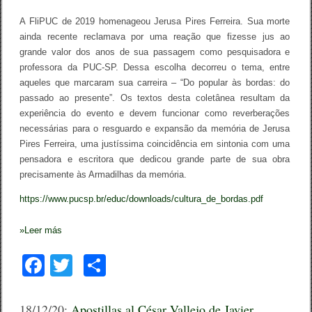
s
A FliPUC de 2019 homenageou Jerusa Pires Ferreira. Sua morte
:
d
ainda recente reclamava por uma reação que fizesse jus ao
o
grande valor dos anos de sua passagem como pesquisadora e
p
a
professora da PUC-SP. Dessa escolha decorreu o tema, entre
s
aqueles que marcaram sua carreira – “Do popular às bordas: do
s
passado ao presente”. Os textos desta coletânea resultam da
a
d
experiência do evento e devem funcionar como reverberações
o
necessárias para o resguardo e expansão da memória de Jerusa
a
Pires Ferreira, uma justíssima coincidência em sintonia com uma
o
p
pensadora e escritora que dedicou grande parte de sua obra
r
precisamente às Armadilhas da memória.
e
s
https://www.pucsp.br/educ/downloads/cultura_de_bordas.pdf
e
n
t
»
Leer más
e
/
L
F
T
C
u
c
a
wi
o
i
a
c
tt
m
18/12/20:
Apostillas al César Vallejo de Javier
S