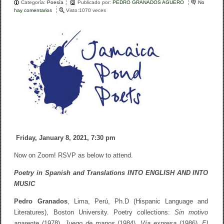
Categoría:
b
Poesía
ar
Publicado por:
PEDRO GRANADOS AGUERO
No
d
hay comentarios
e
Visto:1070 veces
e
o
n
tir
S
C
a
o
H
s
A
h
k
P
a
T
R
E
e
R
i
A
t
N
e
D
r
V
E
R
S
Friday, January 8, 2021, 7:30 pm
E
L
Now on Zoom! RSVP as below to attend.
I
T
E
Poetry in Spanish and Translations INTO ENGLISH AND INTO
R
MUSIC
A
R
Pedro Granados
, Lima, Perú, Ph.D (Hispanic Language and
Y
R
Literatures), Boston University. Poetry collections:
Sin motivo
E
aparente
(1978),
Juego de manos
(1984),
Vía expresa
(1986),
El