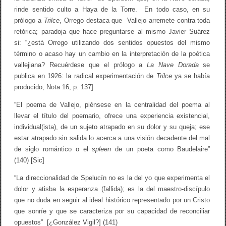
rinde sentido culto a Haya de la Torre. En todo caso, en su
prólogo a
Trilce
, Orrego destaca que Vallejo arremete contra toda
retórica; paradoja que hace preguntarse al mismo Javier Suárez
si: “¿está Orrego utilizando dos sentidos opuestos del mismo
término o acaso hay un cambio en la interpretación de la poé­tica
vallejiana? Recuérdese que el prólogo a
La Nave Dorada
se
publica en 1926: la radical experimentación de
Trilce
ya se había
producido, Nota 16, p. 137]
“El poema de Vallejo, piénsese en la centralidad del poema al
llevar el título del poemario, ofrece una experiencia existencial,
individual(ista), de un sujeto atrapado en su dolor y su queja; ese
estar atrapado sin salida lo acerca a una visión decadente del mal
de siglo romántico o el
spleen
de un poeta como Baudelaire”
(140) [Sic]
“La direccionalidad de Spelucín no es la del yo que experimenta el
dolor y atisba la esperanza (fallida); es la del maestro-discípulo
que no duda en seguir al ideal histórico representado por un Cristo
que sonríe y que se ca­racteriza por su capacidad de reconciliar
opuestos” [¿González Vigil?] (141)