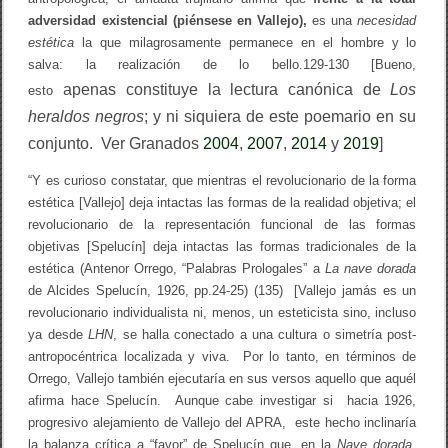
adversidad existencial (piénse­se en Vallejo),
es una
necesidad
estética
la que milagrosamente permanece en el hombre y lo
salva: la realización de lo bello.129-130 [Bueno,
apenas
constituye la lectura canónica de
Los
esto
heraldos negros
; y ni siquiera de este poemario en su
conjunto. Ver Granados
2004
,
2007
,
2014
y
2019
]
“Y es curioso constatar, que mientras el revolucionario de la forma
estética [Vallejo] deja intactas las formas de la realidad objetiva; el
revolucionario de la representación funcional de las formas
objetivas [Spelucín] deja intactas las formas tradicionales de la
estética (Antenor Orrego, “Palabras Prologales” a
La nave dorada
de Alcides Spelucín, 1926, pp.24-25) (135) [Vallejo jamás es un
revolucionario individualista ni, menos, un esteticista sino, incluso
ya desde
LHN
, se halla conectado a una cultura o simetría post-
antropocéntrica localizada y viva. Por lo tanto, en términos de
Orrego, Vallejo también ejecutaría en sus versos aquello que aquél
afirma hace Spelucín. Aunque cabe investigar si hacia 1926,
progresivo alejamiento de Vallejo del APRA, este hecho inclinaría
la balanza crítica a “favor” de Spelucín que, en la
Nave dorada
,