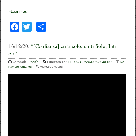
»
Leer más
F
T
C
a
wi
o
c
tt
m
16/12/20:
“[Confianza] en ti sólo, en ti Solo, Inti
Sol”
e
er
p
Categoría:
b
Poesía
ar
Publicado por:
PEDRO GRANADOS AGUERO
No
hay comentarios
e
Visto:960 veces
o
n
tir
“
o
[
C
k
o
n
f
i
a
n
z
a
]
e