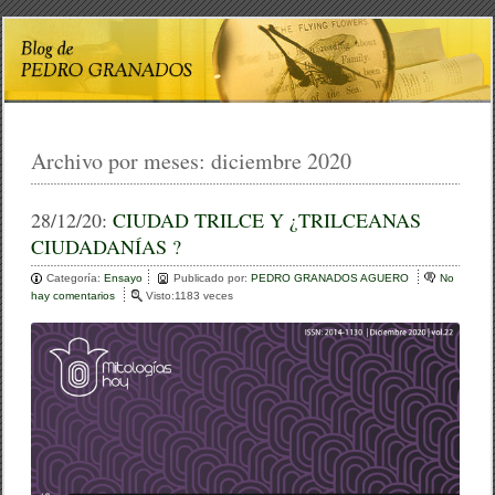
Archivo por meses:
diciembre 2020
28/12/20:
CIUDAD TRILCE Y ¿TRILCEANAS
CIUDADANÍAS ?
Categoría:
Ensayo
Publicado por:
PEDRO GRANADOS AGUERO
No
hay comentarios
e
Visto:1183 veces
n
C
I
U
D
A
D
T
R
I
L