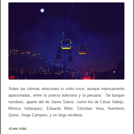
b
ar
J
o
tir
a
i
o
m
e
k
S
á
e
n
z
e
n
e
l
t
e
l
e
Sobre las íntimas relaciones
in sotto voce
, aunque intensamente
f
apasionadas, entre la poesía boliviana y la peruana. Se barajan
é
r
nombres, aparte del de Jaime Sáenz, como los de César Vallejo,
i
Mónica Velásquez, Eduardo Mitre, Christian Vera, Humberto
c
Quino, Jorge Campero, y un largo etcétera.
o
p
a
»
Leer más
c
e