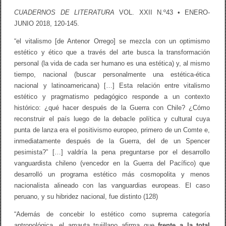
j
c
o
CUADERNOS DE LITERATURA
VOL. XXII N.º43 • ENERO-
o
d
JUNIO 2018, 120-145.
l
e
a
J
b
“el vitalismo [de Antenor Orrego] se mezcla con un optimismo
a
.
v
estético y ético que a través del arte busca la transformación
)
i
personal (la vida de cada ser humano es una estética) y, al mismo
e
r
tiempo, nacional (buscar personalmente una estética-ética
S
nacional y latinoamericana) […] Esta relación entre vitalismo
u
estético y pragmatismo pedagógico responde a un contexto
á
r
histórico: ¿qué hacer después de la Guerra con Chile? ¿Cómo
e
reconstruir el país luego de la debacle política y cultural cuya
z
punta de lanza era el positivismo europeo, primero de un Comte e,
inmediatamente después de la Guerra, del de un Spencer
pesimista?” […] valdría la pena preguntarse por el desarrollo
vanguardista chileno (vencedor en la Guerra del Pacífico) que
desarrolló un programa estético más cosmopolita y menos
nacionalis­ta alineado con las vanguardias europeas. El caso
peruano, y su hibridez nacional, fue distinto (128)
“Además de concebir lo estético como suprema categoría
antropológica, el amauta trujillano afirma que
frente a la total