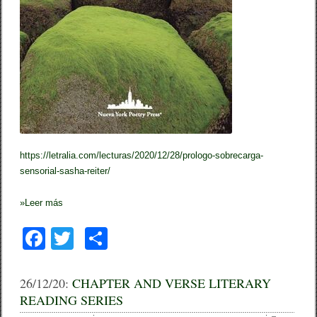
v
e
r
l
o
a
d
/
S
o
b
r
e
c
https://letralia.com/lecturas/2020/12/28/prologo-sobrecarga-
a
sensorial-sasha-reiter/
r
g
a
»
Leer más
s
e
F
T
C
n
s
a
wi
o
o
r
c
tt
m
i
26/12/20:
CHAPTER AND VERSE LITERARY
a
READING SERIES
e
er
p
l
,