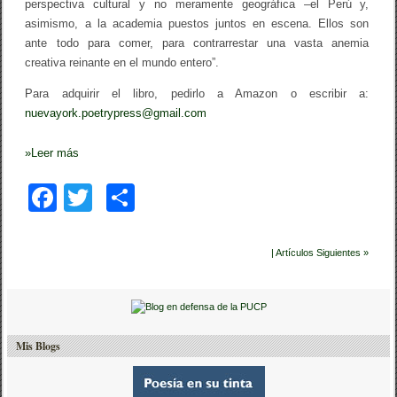
perspectiva cultural y no meramente geográfica –el Perú y,
asimismo, a la academia puestos juntos en escena. Ellos son
ante todo para comer, para contrarrestar una vasta anemia
creativa reinante en el mundo entero”.
Para adquirir el libro, pedirlo a Amazon o escribir a:
nuevayork.poetrypress@gmail.com
»
Leer más
F
T
C
a
wi
o
c
tt
m
| Artículos Siguientes »
e
er
p
b
ar
o
tir
Mis Blogs
o
k