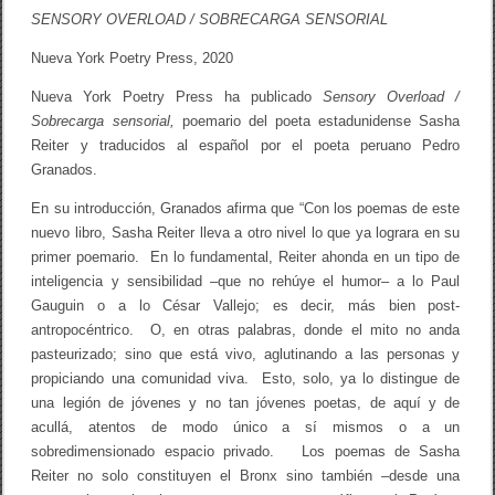
E
SENSORY OVERLOAD / SOBRECARGA SENSORIAL
I
T
Nueva York Poetry Press, 2020
E
R
Nueva York Poetry Press ha publicado
Sensory Overload /
E
N
Sobrecarga sensorial,
poemario del poeta estadunidense Sasha
E
Reiter y traducidos al español por el poeta peruano Pedro
D
Granados.
I
C
I
En su introducción, Granados afirma que “Con los poemas de este
Ó
nuevo libro, Sasha Reiter lleva a otro nivel lo que ya lograra en su
N
primer poemario. En lo fundamental, Reiter ahonda en un tipo de
B
I
inteligencia y sensibilidad –que no rehúye el humor– a lo Paul
L
Gauguin o a lo César Vallejo; es decir, más bien post-
I
antropocéntrico. O, en otras palabras, donde el mito no anda
N
G
pasteurizado; sino que está vivo, aglutinando a las personas y
Ü
propiciando una comunidad viva. Esto, solo, ya lo distingue de
E
una legión de jóvenes y no tan jóvenes poetas, de aquí y de
acullá, atentos de modo único a sí mismos o a un
sobredimensionado espacio privado. Los poemas de Sasha
Reiter no solo constituyen el Bronx sino también –desde una