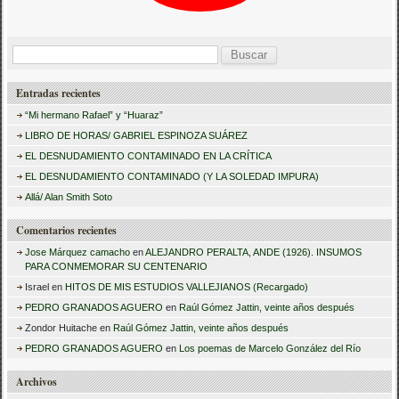
B
u
Entradas recientes
s
“Mi hermano Rafael” y “Huaraz”
c
LIBRO DE HORAS/ GABRIEL ESPINOZA SUÁREZ
a
EL DESNUDAMIENTO CONTAMINADO EN LA CRÍTICA
r
EL DESNUDAMIENTO CONTAMINADO (Y LA SOLEDAD IMPURA)
:
Allá/ Alan Smith Soto
Comentarios recientes
Jose Márquez camacho
en
ALEJANDRO PERALTA, ANDE (1926). INSUMOS
PARA CONMEMORAR SU CENTENARIO
Israel
en
HITOS DE MIS ESTUDIOS VALLEJIANOS (Recargado)
PEDRO GRANADOS AGUERO
en
Raúl Gómez Jattin, veinte años después
Zondor Huitache
en
Raúl Gómez Jattin, veinte años después
PEDRO GRANADOS AGUERO
en
Los poemas de Marcelo González del Río
Archivos