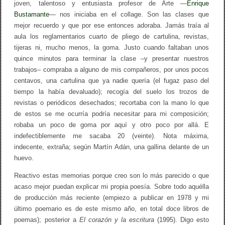
joven, talentoso y entusiasta profesor de Arte —
Enrique
Bustamante
— nos iniciaba en el collage. Son las clases que
mejor recuerdo y que por ese entonces adoraba. Jamás traía al
aula los reglamentarios cuarto de pliego de cartulina, revistas,
tijeras ni, mucho menos, la goma. Justo cuando faltaban unos
quince minutos para terminar la clase –y presentar nuestros
trabajos– compraba a alguno de mis compañeros, por unos pocos
centavos, una cartulina que ya nadie quería (el fugaz paso del
tiempo la había devaluado); recogía del suelo los trozos de
revistas o periódicos desechados; recortaba con la mano lo que
de estos se me ocurría podría necesitar para mi composición;
robaba un poco de goma por aquí y otro poco por allá. E
indefectiblemente me sacaba 20 (veinte). Nota máxima,
indecente, extraña; según Martín Adán, una gallina delante de un
huevo.
Reactivo estas memorias porque creo son lo más parecido o que
acaso mejor puedan explicar mi propia poesía. Sobre todo aquélla
de producción más reciente (empiezo a publicar en 1978 y mi
último poemario es de este mismo año, en total doce libros de
poemas); posterior a
El corazón y la escritura
(1995). Digo esto