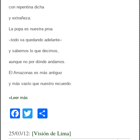
con repentina dicha
y extrañeza.
La popa es nuestra proa
–todo va quedando adelante–
y sabemos lo que decimos,
aunque no por dónde andamos.
El Amazonas es más antiguo
y más vasto que nuestro recuerdo.
»
Leer más
F
T
C
a
wi
o
c
tt
m
25/03/12:
[Visión de Lima]