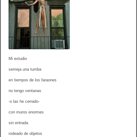
k
a
/
E
D
G
A
R
A
R
T
A
Mi estudio
U
D
semeja una tumba
en tiempos de los faraones
no tengo ventanas
-o las he cerrado-
con muros enormes
sin entrada
rodeado de objetos