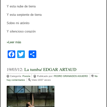
Y esta nube de tierra
Y esta serpiente de tierra
Sobre mi atónito
Y silencioso corazón
»
Leer más
F
T
C
a
wi
o
c
tt
m
19/03/12:
La tumba/ EDGAR ARTAUD
e
er
p
Categoría:
Poesía
Publicado por:
PEDRO GRANADOS AGUERO
No
hay comentarios
e
Visto:1937 veces
b
ar
n
L
o
tir
a
t
o
u
m
b