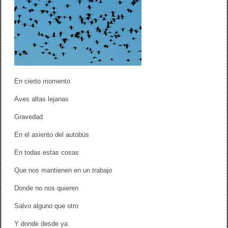
o
i
k
e
r
t
o
m
o
m
e
En cierto momento
n
t
o
Aves altas lejanas
]
Gravedad
En el asiento del autobús
En todas estas cosas
Que nos mantienen en un trabajo
Donde no nos quieren
Salvo alguno que otro
Y donde desde ya