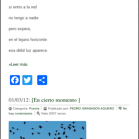
si entro a la red
no tengo a nadie
pero espera,
en el lejano horizonte
esa débil luz aparece.
»
Leer más
F
T
C
a
wi
o
c
tt
m
01/03/12:
[En cierto momento ]
e
er
p
Categoría:
Poesía
Publicado por:
PEDRO GRANADOS AGUERO
No
hay comentarios
e
Visto:2007 veces
b
ar
n
[
o
tir
E
n
c