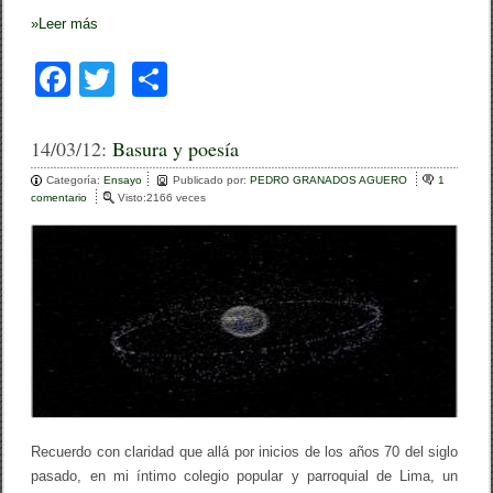
»
Leer más
F
T
C
a
wi
o
c
tt
m
14/03/12:
Basura y poesía
e
er
p
Categoría:
Ensayo
Publicado por:
PEDRO GRANADOS AGUERO
1
comentario
e
Visto:2166 veces
b
ar
n
B
o
tir
a
s
o
u
r
k
a
y
p
o
e
s
í
a
Recuerdo con claridad que allá por inicios de los años 70 del siglo
pasado, en mi íntimo colegio popular y parroquial de Lima, un