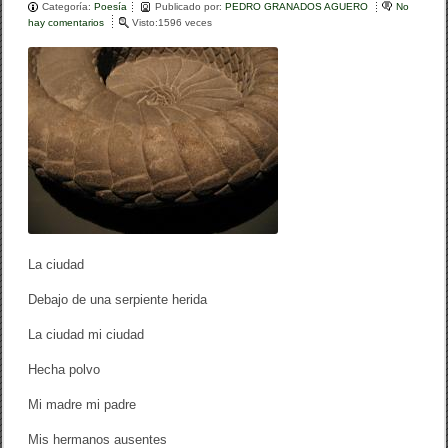
e
er
p
Categoría:
Poesía
Publicado por:
PEDRO GRANADOS AGUERO
No
hay comentarios
e
Visto:1596 veces
b
ar
n
[
o
tir
V
i
o
s
i
k
ó
n
d
e
L
i
m
a
La ciudad
]
Debajo de una serpiente herida
La ciudad mi ciudad
Hecha polvo
Mi madre mi padre
Mis hermanos ausentes