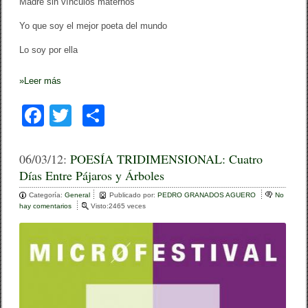
Madre sin vínculos maternos
Yo que soy el mejor poeta del mundo
Lo soy por ella
»
Leer más
F
T
C
a
wi
o
c
tt
m
06/03/12:
POESÍA TRIDIMENSIONAL: Cuatro
Días Entre Pájaros y Árboles
e
er
p
Categoría:
b
General
ar
Publicado por:
PEDRO GRANADOS AGUERO
No
hay comentarios
e
Visto:2465 veces
o
n
tir
P
o
O
E
k
S
Í
A
T
R