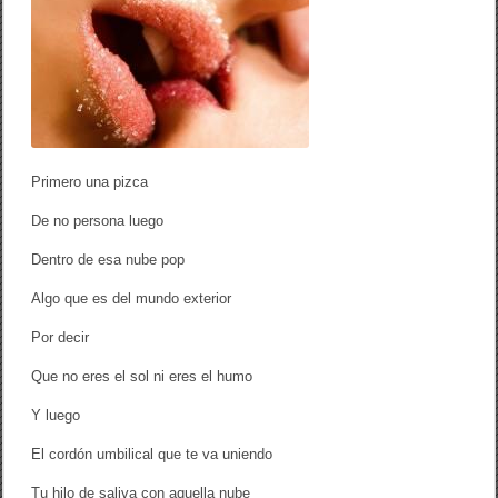
o
tir
P
r
o
i
m
k
e
r
o
u
n
a
p
Primero una pizca
i
z
De no persona luego
c
a
Dentro de esa nube pop
]
Algo que es del mundo exterior
Por decir
Que no eres el sol ni eres el humo
Y luego
El cordón umbilical que te va uniendo
Tu hilo de saliva con aquella nube