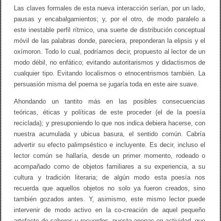
Las claves formales de esta nueva interacción serían, por un lado,
pausas y encabalgamientos; y, por el otro, de modo paralelo a
este inestable perfil rítmico, una suerte de distribución conceptual
móvil de las palabras donde, pareciera, preponderan la elipsis y el
oxímoron. Todo lo cual, podríamos decir, propuesto al lector de un
modo débil, no enfático; evitando autoritarismos y didactismos de
cualquier tipo. Evitando localismos o etnocentrismos también. La
persuasión misma del poema se jugaría toda en este aire suave.
Ahondando un tantito más en las posibles consecuencias
teóricas, éticas y políticas de este proceder (el de la poesía
reciclada); y presuponiendo lo que nos indica debiera hacerse, con
nuestra acumulada y ubicua basura, el sentido común. Cabría
advertir su efecto palimpséstico e incluyente. Es decir, incluso el
lector común se hallaría, desde un primer momento, rodeado o
acompañado como de objetos familiares a su experiencia, a su
cultura y tradición literaria; de algún modo esta poesía nos
recuerda que aquellos objetos no solo ya fueron creados, sino
también gozados antes. Y, asimismo, este mismo lector puede
intervenir de modo activo en la co-creación de aquel pequeño
artefacto de saberes y recuerdos, puesto apenas en actividad, que