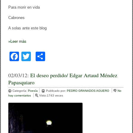
Para morir en vida
Cabrones
A solas ante este blog
»
Leer más
F
T
C
a
wi
o
c
tt
m
02/03/12:
El deseo perdido/ Edgar Artaud Méndez
Papasquiaro
e
er
p
Categoría:
b
Poesía
ar
Publicado por:
PEDRO GRANADOS AGUERO
No
hay comentarios
e
Visto:1743 veces
o
n
tir
E
o
l
d
k
e
s
e