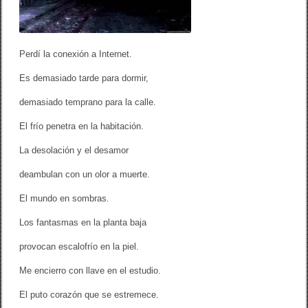
o
p
e
r
d
Perdí la conexión a Internet.
i
d
Es demasiado tarde para dormir,
o
/
E
demasiado temprano para la calle.
d
g
El frío penetra en la habitación.
a
r
La desolación y el desamor
A
r
deambulan con un olor a muerte.
t
a
El mundo en sombras.
u
d
Los fantasmas en la planta baja
M
é
n
provocan escalofrío en la piel.
d
e
Me encierro con llave en el estudio.
z
P
El puto corazón que se estremece.
a