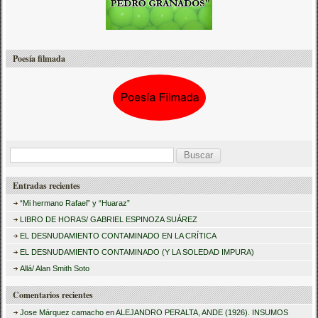
Poesía filmada
B
u
Entradas recientes
s
“Mi hermano Rafael” y “Huaraz”
c
LIBRO DE HORAS/ GABRIEL ESPINOZA SUÁREZ
a
EL DESNUDAMIENTO CONTAMINADO EN LA CRÍTICA
r
EL DESNUDAMIENTO CONTAMINADO (Y LA SOLEDAD IMPURA)
:
Allá/ Alan Smith Soto
Comentarios recientes
Jose Márquez camacho
en
ALEJANDRO PERALTA, ANDE (1926). INSUMOS