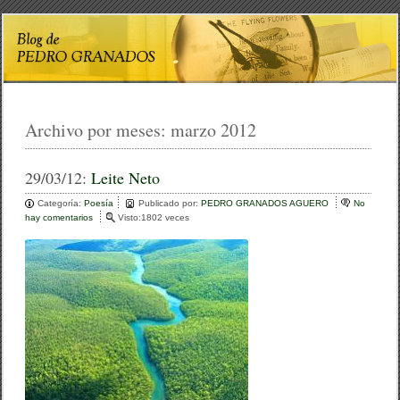
Archivo por meses:
marzo 2012
29/03/12:
Leite Neto
Categoría:
Poesía
Publicado por:
PEDRO GRANADOS AGUERO
No
hay comentarios
e
Visto:1802 veces
n
L
e
i
t
e
N
e
t
o