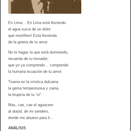
L
l
u
v
i
En Lima… En Lima está lloviendo
a
el agua sucia de un dolor
’
qué mortífero! Está lloviendo
(
L
de la gotera de tu amor.
o
s
No te hagas la que está durmiendo,
h
recuerda de tu trovador;
e
r
que yo ya comprendo… comprendo
a
la humana ecuación de tu amor.
l
d
Truena en la mística dulzaina
o
s
la gema tempestuosa y zaina,
n
la brujería de tu “sí”.
e
g
Mas, cae, cae el aguacero
r
o
al ataúd, de mi sendero,
s
donde me ahueso para ti…
)
ANÁLISIS