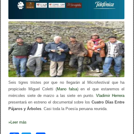
P
á
j
a
r
o
s
y
Á
r
b
o
l
e
s
Seis tigres tristes por que no llegarán al Microfestival que ha
propiciado Miguel Coletti (
Mano falsa
) en el que estaremos el
miércoles siete de marzo a las siete en punto.
Vladimir Herrera
presentará en estreno el documental sobre los
Cuatro Días Entre
Pájaros y Árboles
. Casi toda la Poesía peruana reunida.
»
Leer más