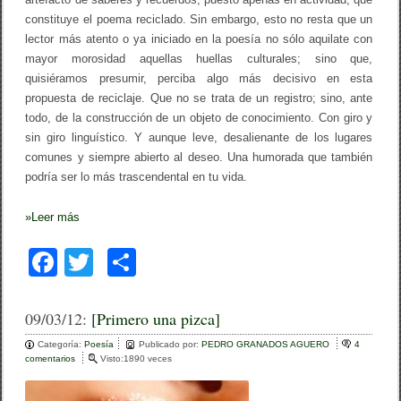
constituye el poema reciclado. Sin embargo, esto no resta que un
lector más atento o ya iniciado en la poesía no sólo aquilate con
mayor morosidad aquellas huellas culturales; sino que,
quisiéramos presumir, perciba algo más decisivo en esta
propuesta de reciclaje. Que no se trata de un registro; sino, ante
todo, de la construcción de un objeto de conocimiento. Con giro y
sin giro linguístico. Y aunque leve, desalienante de los lugares
comunes y siempre abierto al deseo. Una humorada que también
podría ser lo más trascendental en tu vida.
»
Leer más
F
T
C
a
wi
o
c
tt
m
09/03/12:
[Primero una pizca]
e
er
p
Categoría:
Poesía
Publicado por:
PEDRO GRANADOS AGUERO
4
comentarios
e
Visto:1890 veces
b
ar
n
[