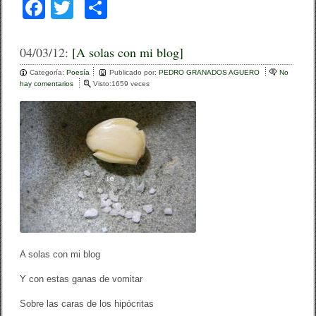
F
T
C
a
wi
o
c
tt
m
04/03/12:
[A solas con mi blog]
e
er
p
Categoría:
Poesía
Publicado por:
PEDRO GRANADOS AGUERO
No
hay comentarios
e
Visto:1659 veces
b
ar
n
[
o
tir
A
s
o
o
l
k
a
s
c
o
n
m
i
b
A solas con mi blog
l
o
g
Y con estas ganas de vomitar
]
Sobre las caras de los hipócritas