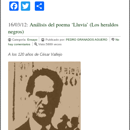
F
T
C
a
wi
o
c
tt
m
16/03/12:
Análisis del poema ‘Lluvia’ (Los heraldos
negros)
e
er
p
Categoría:
b
Ensayo
ar
Publicado por:
PEDRO GRANADOS AGUERO
No
hay comentarios
e
Visto:5889 veces
o
n
tir
A
A los 120 años de César Vallejo
o
n
á
k
l
i
s
i
s
d
e
l
p
o
e
m
a
‘