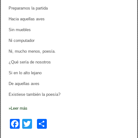
Preparamos la partida
Hacia aquellas aves
Sin muebles
Ni computador
Ni, mucho menos, poesía.
¿Qué sería de nosotros
Si en lo alto lejano
De aquellas aves
Existiese también la poesía?
»
Leer más
F
T
C
a
wi
o