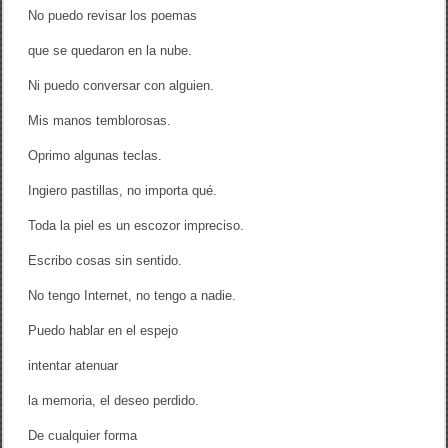
p
No puedo revisar los poemas
a
s
que se quedaron en la nube.
q
u
i
Ni puedo conversar con alguien.
a
r
Mis manos temblorosas.
o
Oprimo algunas teclas.
Ingiero pastillas, no importa qué.
Toda la piel es un escozor impreciso.
Escribo cosas sin sentido.
No tengo Internet, no tengo a nadie.
Puedo hablar en el espejo
intentar atenuar
la memoria, el deseo perdido.
De cualquier forma