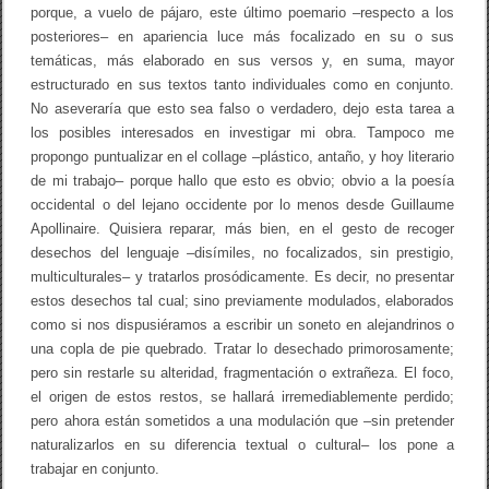
porque, a vuelo de pájaro, este último poemario –respecto a los
posteriores– en apariencia luce más focalizado en su o sus
temáticas, más elaborado en sus versos y, en suma, mayor
estructurado en sus textos tanto individuales como en conjunto.
No aseveraría que esto sea falso o verdadero, dejo esta tarea a
los posibles interesados en investigar mi obra. Tampoco me
propongo puntualizar en el collage –plástico, antaño, y hoy literario
de mi trabajo– porque hallo que esto es obvio; obvio a la poesía
occidental o del lejano occidente por lo menos desde Guillaume
Apollinaire. Quisiera reparar, más bien, en el gesto de recoger
desechos del lenguaje –disímiles, no focalizados, sin prestigio,
multiculturales– y tratarlos prosódicamente. Es decir, no presentar
estos desechos tal cual; sino previamente modulados, elaborados
como si nos dispusiéramos a escribir un soneto en alejandrinos o
una copla de pie quebrado. Tratar lo desechado primorosamente;
pero sin restarle su alteridad, fragmentación o extrañeza. El foco,
el origen de estos restos, se hallará irremediablemente perdido;
pero ahora están sometidos a una modulación que –sin pretender
naturalizarlos en su diferencia textual o cultural– los pone a
trabajar en conjunto.