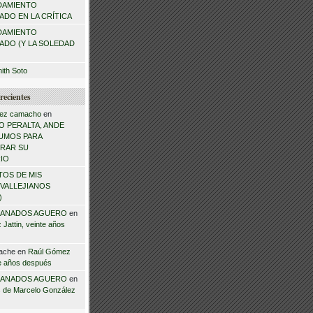
DAMIENTO
DO EN LA CRÍTICA
DAMIENTO
ADO (Y LA SOLEDAD
mith Soto
recientes
ez camacho
en
 PERALTA, ANDE
NSUMOS PARA
RAR SU
IO
TOS DE MIS
VALLEJIANOS
)
ANADOS AGUERO
en
Jattin, veinte años
ache
en
Raúl Gómez
te años después
ANADOS AGUERO
en
 de Marcelo González