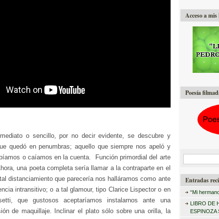
Acceso a mis 
Poesía filmad
ediato o sencillo, por no decir evidente, se descubre y
que quedó en penumbras; aquello que siempre nos apeló y
ibíamos o caíamos en la cuenta. Función primordial del arte
B
hora, una poeta completa sería llamar a la contraparte en el
u
al distanciamiento que parecería nos halláramos como ante
Entradas reci
s
ncia intransitivo; o a tal glamour, tipo Clarice Lispector o en
“Mi hermano
c
etti, que gustosos aceptaríamos instalarnos ante una
LIBRO DE 
a
ón de maquillaje. Inclinar el plato sólo sobre una orilla, la
ESPINOZA