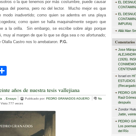
sotros o la que tenemos por más costumbre, puede causar
EL DESNU
r
CONTAMINA
 agua del poema, pero no del lector. Mucho mejor es que
:
EL DESNU
 modo inadvertido; como quien se adentra en una playa
CONTAMIN
cogedora; como quien se halla maquinalmente seguro que
IMPURA)
me a la orilla. Sin embargo, se escribe sobre algo porque
Allá/ Alan S
ó, muy al margen de que lo que se diga sea o no afortunado;
Comentarios 
 Olalla Castro nos lo arrebataron.
P.G.
Jose Márqu
ALEJANDRO
(1926). I
CONMEMO
C
CENTENAR
Israel
en
HI
i
o
ESTUDIOS 
(Recargado
m
einte años de nuestra tesis vallejiana
PEDRO GR
r
p
Raúl Gómez 
ia
,
Ensayo
Publicado por:
PEDRO GRANADOS AGUERO
No
después
Visto:777 veces
ar
Zondor Huit
Jattin, vein
tir
PEDRO GR
Los poemas
del Río