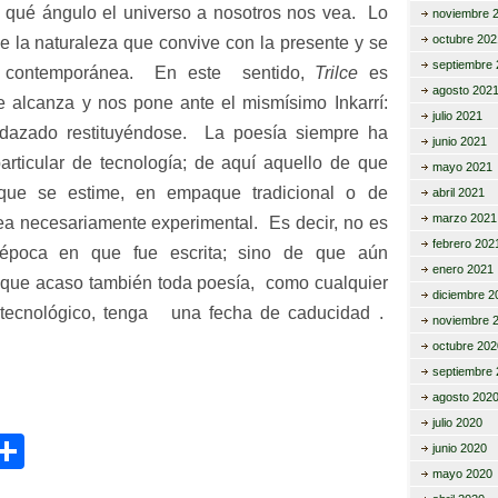
 qué ángulo el universo a nosotros nos vea.
Lo
noviembre 
octubre 202
e la naturaleza que convive con la presente y se
septiembre 
a contemporánea. En este sentido,
Trilce
es
agosto 202
e alcanza y nos pone ante el mismísimo Inkarrí:
julio 2021
dazado restituyéndose. La poesía siempre ha
junio 2021
particular de tecnología; de aquí aquello de que
mayo 2021
que se estime, en empaque tradicional o de
abril 2021
marzo 2021
ea necesariamente experimental. Es decir, no es
febrero 202
 época en que fue escrita; sino de que aún
enero 2021
nque
acaso
también
tod
a poesía,
como cualquier
diciembre 2
 tecnológico,
tenga
una
fecha de caducidad .
noviembre 
octubre 202
septiembre 
agosto 202
julio 2020
C
junio 2020
i
o
mayo 2020