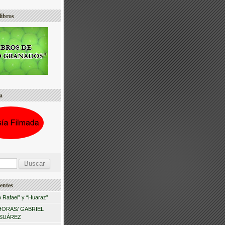
libros
a
entes
 Rafael” y “Huaraz”
HORAS/ GABRIEL
 SUÁREZ