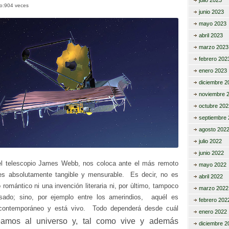
julio 2023
to:904 veces
ar
junio 2023
mayo 2023
tir
abril 2023
marzo 2023
febrero 202
enero 2023
diciembre 2
noviembre 
octubre 202
septiembre 
agosto 202
julio 2022
junio 2022
el telescopio James Webb, nos coloca ante el más remoto
mayo 2022
es absolutamente tangible y mensurable. Es decir, no es
abril 2022
 romántico ni una invención literaria ni, por ùltimo, tampoco
marzo 2022
sado; sino, por ejemplo entre los amerindios, aquél es
febrero 202
 contemporáneo y está vivo. Todo dependerá desde cuál
enero 2022
eamos
al universo y, tal como vive y además
diciembre 2