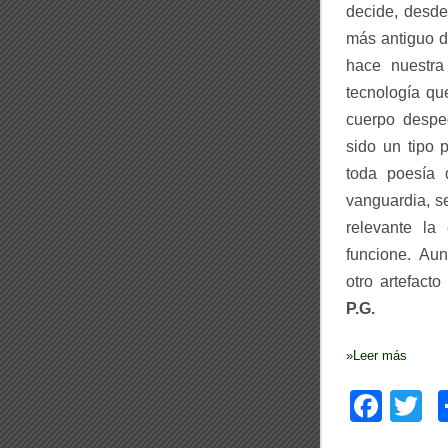
decide,
desde
b
b
más antiguo d
hace nuestr
tecnología qu
cuerpo despe
sido un tipo 
toda poesía 
vanguardia, s
relevante la
funcione. Au
otro artefacto
P.G.
»
Leer más
F
T
a
w