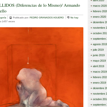
abril 2020
m
LIDOS (Diferencias de lo Mismo)/ Armando
marzo 2020
ello
r
p
febrero 202
enero 2020
egoría
ar
Publicado por:
PEDRO GRANADOS AGUERO
No hay
to:1457 veces
diciembre 2
tir
noviembre 
octubre 201
septiembre 
agosto 201
julio 2019
junio 2019
mayo 2019
abril 2019
marzo 2019
febrero 201
enero 2019
diciembre 2
noviembre 
octubre 201
septiembre 