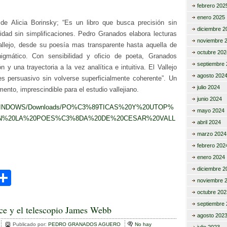
febrero 202
enero 2025
de Alicia Borinsky; “Es un libro que busca precisión sin
diciembre 2
idad sin simplificaciones. Pedro Granados elabora lecturas
noviembre 
allejo, desde su poesía mas transparente hasta aquella de
octubre 202
igmático. Con sensibilidad y oficio de poeta, Granados
septiembre 
n y una trayectoria a la vez analítica e intuitiva. El Vallejo
agosto 202
s persuasivo sin volverse superficialmente coherente”. Un
julio 2024
ento, imprescindible para el estudio vallejiano.
junio 2024
ers/WINDOWS/Downloads/PO%C3%89TICAS%20Y%20UTOP%
mayo 2024
N%20LA%20POES%C3%8DA%20DE%20CESAR%20VALL
abril 2024
marzo 2024
febrero 202
enero 2024
diciembre 2
C
noviembre 
i
o
octubre 202
septiembre 
m
lce y el telescopio James Webb
agosto 202
r
p
Publicado por:
PEDRO GRANADOS AGUERO
No hay