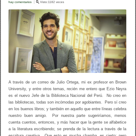
b
ar
hay comentarios
e
Visto:1182 veces
o
n
tir
N
o
u
e
k
v
o
J
e
f
e
d
e
l
a
B
i
A través de un correo de Julio Ortega, mi ex profesor en Brown
b
University, y entre otros temas, recién me entero que Ezio Neyra
l
i
es el nuevo Jefe de la Biblioteca Nacional del Perú. No creo en
o
las bibliotecas, todas son incómodas por agobiantes. Pero sí creo
t
en los buenos libros; y también en aquello que entre líneas celebra
e
c
nuestro buen amigo. Por nuestra parte sugeriríamos, menos
a
cuenta cuentos, entonces, y más hacer que la gente se alfabetice
N
a la literatura escribiendo; se prenda de la lectura a través de la
a
c
escritura creativa. Que esto es mucha chamba, es cierto; pero