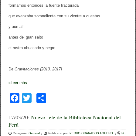
formamos entonces la fuente fracturada
que avanzaba somnolienta con su vientre a cuestas
y aún allí
antes del gran salto
el rastro ahuecado y negro
De
Gravitaciones (2013, 2017)
»
Leer más
F
T
C
a
wi
o
c
tt
m
17/03/20:
Nuevo Jefe de la Biblioteca Nacional del
Perú
e
er
p
Categoría:
General
Publicado por:
PEDRO GRANADOS AGUERO
No