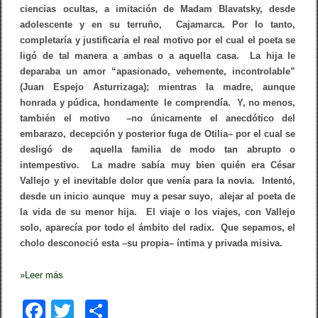
ciencias ocultas, a imitación de Madam Blavatsky, desde
O
/
adolescente y en su terruño, Cajamarca. Por lo tanto,
Z
completaría y justificaría el real motivo por el cual el poeta se
o
ligó de tal manera a ambas o a aquella casa. La hija le
i
l
deparaba un amor “apasionado, vehemente, incontrolable”
a
(Juan Espejo Asturrizaga); mientras la madre, aunque
P
a
honrada y púdica, hondamente le comprendía. Y, no menos,
j
también el motivo –no únicamente el anecdótico del
a
embarazo, decepción y posterior fuga de Otilia– por el cual se
r
e
desligó de aquella familia de modo tan abrupto o
s
intempestivo. La madre sabía muy bien quién era César
Vallejo y el inevitable dolor que venía para la novia. Intentó,
desde un inicio aunque muy a pesar suyo, alejar al poeta de
la vida de su menor hija. El viaje o los viajes, con Vallejo
solo, aparecía por todo el ámbito del radix. Que sepamos, el
cholo desconoció esta –su propia– íntima y privada misiva.
»
Leer más
F
T
C