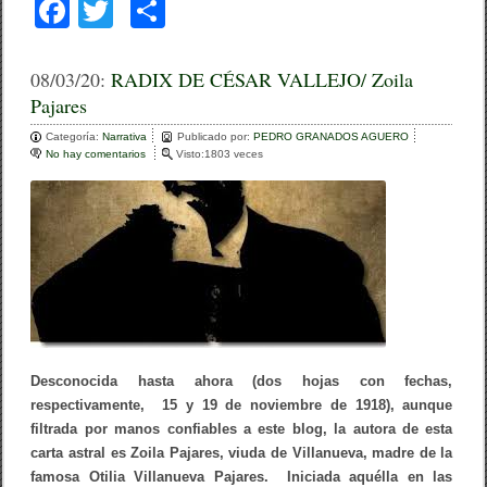
F
T
C
a
wi
o
c
tt
m
08/03/20:
RADIX DE CÉSAR VALLEJO/ Zoila
Pajares
e
er
p
Categoría:
b
Narrativa
ar
Publicado por:
PEDRO GRANADOS AGUERO
No hay comentarios
e
Visto:1803 veces
o
n
tir
R
o
A
D
k
I
X
D
E
C
É
S
A
Desconocida hasta ahora (dos hojas con fechas,
R
V
respectivamente, 15 y 19 de noviembre de 1918), aunque
A
filtrada por manos confiables a este blog, la autora de esta
L
L
carta astral es Zoila Pajares, viuda de Villanueva, madre de la
E
famosa Otilia Villanueva Pajares. Iniciada aquélla en las
J