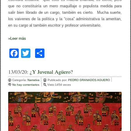
i
que no constituiría un mero maquillaje o populista medida para
o
n
salir bien librado de un cargo, también es cierto. Mucha suerte,
a
los vaivenes de la política y la “cosa” administrativa la ameritan,
l
en su cargo al también escritor y profesor universitario.
d
e
l
»
Leer más
P
e
r
F
T
C
ú
a
wi
o
c
tt
m
13/03/20:
¿Y Juvenal Agüero?
e
er
p
Categoría:
Narrativa
Publicado por:
PEDRO GRANADOS AGUERO
No hay comentarios
e
Visto:1454 veces
b
ar
n
¿
o
tir
Y
J
o
u
v
k
e
n
a