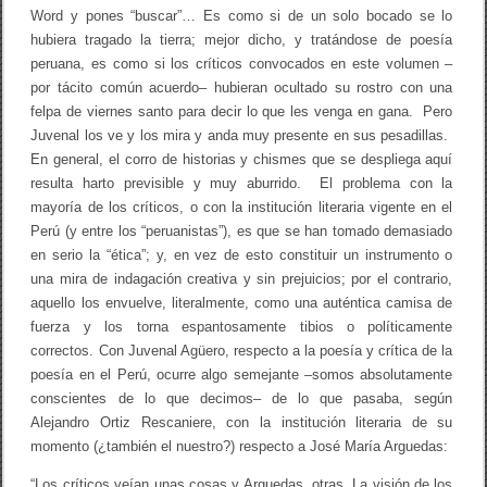
Word y pones “buscar”… Es como si de un solo bocado se lo
hubiera tragado la tierra; mejor dicho, y tratándose de poesía
peruana, es como si los críticos convocados en este volumen –
por tácito común acuerdo– hubieran ocultado su rostro con una
felpa de viernes santo para decir lo que les venga en gana. Pero
Juvenal los ve y los mira y anda muy presente en sus pesadillas.
En general, el corro de historias y chismes que se despliega aquí
resulta harto previsible y muy aburrido. El problema con la
mayoría de los críticos, o con la institución literaria vigente en el
Perú (y entre los “peruanistas”), es que se han tomado demasiado
en serio la “ética”; y, en vez de esto constituir un instrumento o
una mira de indagación creativa y sin prejuicios; por el contrario,
aquello los envuelve, literalmente, como una auténtica camisa de
fuerza y los torna espantosamente tibios o políticamente
correctos. Con Juvenal Agüero, respecto a la poesía y crítica de la
poesía en el Perú, ocurre algo semejante –somos absolutamente
conscientes de lo que decimos– de lo que pasaba, según
Alejandro Ortiz Rescaniere, con la institución literaria de su
momento (¿también el nuestro?) respecto a José María Arguedas:
“Los críticos veían unas cosas y Arguedas, otras. La visión de los