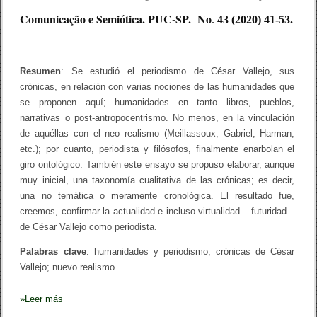
l
l
Comunicação e Semiótica. PUC-SP. No
.
43 (2020) 41-53.
e
j
o
Resumen
: Se estudió el periodismo de César Vallejo, sus
crónicas, en relación con varias nociones de las humanidades que
se proponen aquí; humanidades en tanto libros, pueblos,
narrativas o post-antropocentrismo. No menos, en la vinculación
de aquéllas con el neo realismo (Meillassoux, Gabriel, Harman,
etc.); por cuanto, periodista y filósofos, finalmente enarbolan el
giro ontológico. También este ensayo se propuso elaborar, aunque
muy inicial, una taxonomía cualitativa de las crónicas; es decir,
una no temática o meramente cronológica. El resultado fue,
creemos, confirmar la actualidad e incluso virtualidad – futuridad –
de César Vallejo como periodista.
Palabras clave
: humanidades y periodismo; crónicas de César
Vallejo; nuevo realismo.
»
Leer más