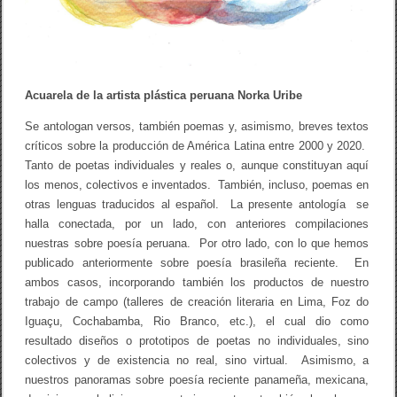
o
[
s
]
d
e
s
Acuarela de la artista plástica peruana Norka Uribe
o
l
Se antologan versos, también poemas y, asimismo, breves textos
”
críticos sobre la producción de América Latina entre 2000 y 2020.
:
A
Tanto de poetas individuales y reales o, aunque constituyan aquí
n
los menos, colectivos e inventados. También, incluso, poemas en
t
o
otras lenguas traducidos al español. La presente antología se
l
halla conectada, por un lado, con anteriores compilaciones
o
nuestras sobre poesía peruana.
Por otro lado, con lo que hemos
g
í
publicado anteriormente sobre poesía brasileña reciente. En
a
ambos casos, incorporando también los productos de nuestro
c
trabajo de campo (talleres de creación literaria en Lima, Foz do
o
m
Iguaçu, Cochabamba, Rio Branco, etc.), el cual dio como
e
resultado diseños o prototipos de poetas no individuales, sino
n
t
colectivos y de existencia no real, sino virtual. Asimismo, a
a
nuestros panoramas sobre poesía reciente panameña, mexicana,
d