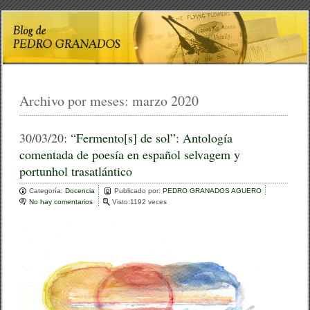
Archivo por meses:
marzo 2020
30/03/20:
“Fermento[s] de sol”: Antología
comentada de poesía en español selvagem y
portunhol trasatlántico
Categoría:
Docencia
Publicado por:
PEDRO GRANADOS AGUERO
No hay comentarios
e
Visto:1192 veces
n
“
F
e
r
m
e
n
t