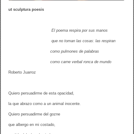
(
J
ut sculptura poesis
u
n
í
n
El poema respira por sus manos
,
P
e
que no toman las cosas: las respiran
r
ú
como pulmones de palabras
,
1
como carne verbal ronca de mundo
9
8
Roberto Juarroz
8
)
Quiero persuadirme de esta opacidad,
la que abrazo como a un animal inocente.
Quiero persuadirme del gozne
que albergo en mi costado,