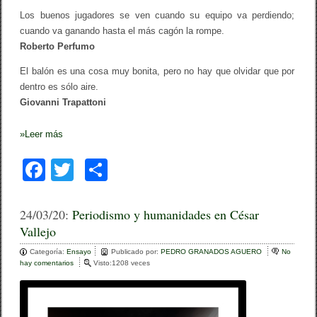
Los buenos jugadores se ven cuando su equipo va perdiendo;
cuando va ganando hasta el más cagón la rompe.
Roberto Perfumo
El balón es una cosa muy bonita, pero no hay que olvidar que por
dentro es sólo aire.
Giovanni Trapattoni
»
Leer más
F
T
C
a
wi
o
c
tt
m
24/03/20:
Periodismo y humanidades en César
Vallejo
e
er
p
Categoría:
b
Ensayo
ar
Publicado por:
PEDRO GRANADOS AGUERO
No
hay comentarios
e
Visto:1208 veces
o
n
tir
P
o
e
r