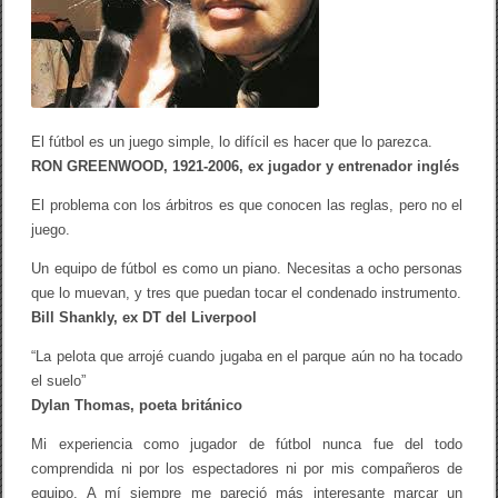
o
D
r
E
t
L
u
F
n
Ú
h
T
o
B
l
O
El fútbol es un juego simple, lo difícil es hacer que lo parezca.
t
L
r
RON GREENWOOD, 1921-2006, ex jugador y entrenador inglés
:
a
C
s
El problema con los árbitros es que conocen las reglas, pero no el
h
a
r
juego.
t
i
l
s
Un equipo de fútbol es como un piano. Necesitas a ocho personas
á
t
n
que lo muevan, y tres que puedan tocar el condenado instrumento.
i
t
a
Bill Shankly, ex DT del Liverpool
i
n
c
V
“La pelota que arrojé cuando jugaba en el parque aún no ha tocado
o
e
el suelo”
r
a
Dylan Thomas, poeta británico
O
s
Mi experiencia como jugador de fútbol nunca fue del todo
s
comprendida ni por los espectadores ni por mis compañeros de
i
n
equipo. A mí siempre me pareció más interesante marcar un