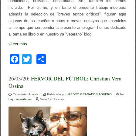
dominicana, boliviana, ecuatoriana, etc., también los hemos
a
d
incluido. Por último, y en tanto el presente trabajo incorpora
e
además la selección de “breves textos críticos”, figuran aquí
p
algunas de las reseñas o notas o breves ensayos que –paralelos
o
e
al tiempo que compendia la presente antología– hemos dedicado
s
al tema en libro o en nuestro ya “veterano” blog.
í
a
»
Leer más
e
n
e
F
T
C
s
p
a
wi
o
a
ñ
c
tt
m
26/03/20:
FERVOR DEL FÚTBOL: Christian Vera
o
l
Ossina
e
er
p
s
e
Categoría:
b
Poesía
ar
Publicado por:
PEDRO GRANADOS AGUERO
No
l
hay comentarios
e
Visto:1281 veces
v
o
n
tir
a
F
g
o
E
e
R
m
k
V
y
O
p
R