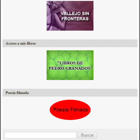
Acceso a mis libros
Poesía filmada
B