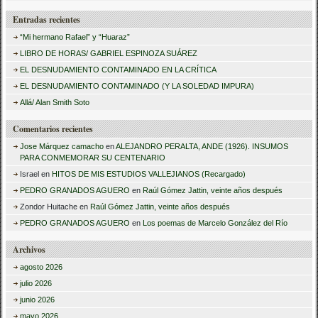
u
Entradas recientes
s
“Mi hermano Rafael” y “Huaraz”
c
LIBRO DE HORAS/ GABRIEL ESPINOZA SUÁREZ
a
EL DESNUDAMIENTO CONTAMINADO EN LA CRÍTICA
r
EL DESNUDAMIENTO CONTAMINADO (Y LA SOLEDAD IMPURA)
:
Allá/ Alan Smith Soto
Comentarios recientes
Jose Márquez camacho
en
ALEJANDRO PERALTA, ANDE (1926). INSUMOS
PARA CONMEMORAR SU CENTENARIO
Israel
en
HITOS DE MIS ESTUDIOS VALLEJIANOS (Recargado)
PEDRO GRANADOS AGUERO
en
Raúl Gómez Jattin, veinte años después
Zondor Huitache
en
Raúl Gómez Jattin, veinte años después
PEDRO GRANADOS AGUERO
en
Los poemas de Marcelo González del Río
Archivos
agosto 2026
julio 2026
junio 2026
mayo 2026