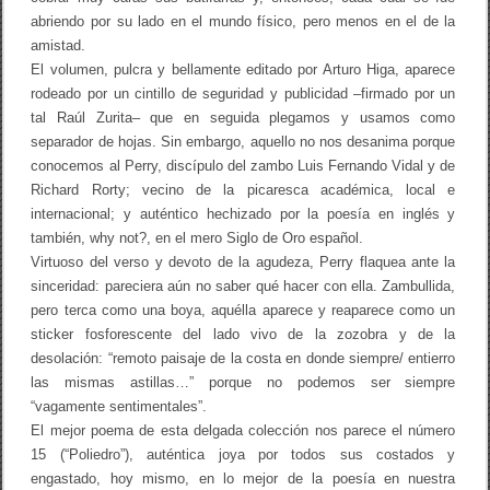
1
abriendo por su lado en el mundo físico, pero menos en el de la
9
9
amistad.
6
El volumen, pulcra y bellamente editado por Arturo Higa, aparece
-
rodeado por un cintillo de seguridad y publicidad –firmado por un
2
0
tal Raúl Zurita– que en seguida plegamos y usamos como
0
separador de hojas. Sin embargo, aquello no nos desanima porque
6
conocemos al Perry, discípulo del zambo Luis Fernando Vidal y de
Richard Rorty; vecino de la picaresca académica, local e
internacional; y auténtico hechizado por la poesía en inglés y
también, why not?, en el mero Siglo de Oro español.
Virtuoso del verso y devoto de la agudeza, Perry flaquea ante la
sinceridad: pareciera aún no saber qué hacer con ella. Zambullida,
pero terca como una boya, aquélla aparece y reaparece como un
sticker fosforescente del lado vivo de la zozobra y de la
desolación: “remoto paisaje de la costa en donde siempre/ entierro
las mismas astillas…” porque no podemos ser siempre
“vagamente sentimentales”.
El mejor poema de esta delgada colección nos parece el número
15 (“Poliedro”), auténtica joya por todos sus costados y
engastado, hoy mismo, en lo mejor de la poesía en nuestra