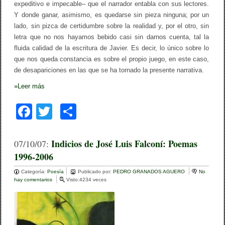
i
expeditivo e impecable– que el narrador entabla con sus lectores.
e
Y donde ganar, asimismo, es quedarse sin pieza ninguna; por un
r
lado, sin pizca de certidumbre sobre la realidad y, por el otro, sin
letra que no nos hayamos bebido casi sin darnos cuenta, tal la
fluida calidad de la escritura de Javier. Es decir, lo único sobre lo
que nos queda constancia es sobre el propio juego, en este caso,
de desapariciones en las que se ha tornado la presente narrativa.
»
Leer más
F
T
C
a
wi
o
c
tt
m
Indicios de José Luis Falconí: Poemas
07/10/07:
1996-2006
e
er
p
b
ar
Categoría:
Poesía
Publicado por:
PEDRO GRANADOS AGUERO
No
hay comentarios
e
Visto:4234 veces
o
tir
n
I
o
n
d
k
i