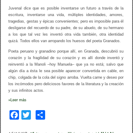
u
a
Juvenal dice que es posible inventarse un futuro a través de la
n
escritura, inventarse una vida, múltiples identidades, amores,
C
tragedias, gestas y épicas convenientes; pero es imposible para él
a
r
desligarse del recuerdo de su padre, de su abuelo, de su hermano
l
a los que tal vez les inventó otra vida también, otra identidad
o
s
quizá. Todos ellos van arropando los huesos del poeta Granados.
M
ú
Poeta peruano y granadino porque allí, en Granada, descubrió su
s
corazón y la fragilidad de su corazón y es allí donde inventó y
t
reinventó a la Manoli –hoy Manuela– que ya no está; salvo que
i
g
algún día a ésta le sea posible aparecer convertida en cable, en
a
chip, colgada de la cola del signo arroba. Vuelta carne y deseo por
los incómodos pero deliciosos favores de la literatura y la creación
y sus infinitos actos.
»
Leer más
F
T
C
a
wi
o