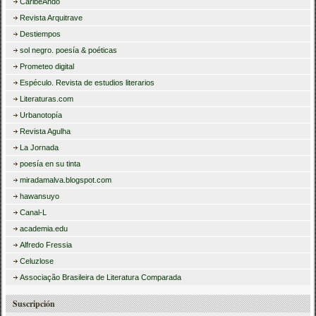
CaribeAndo
Revista Arquitrave
Destiempos
sol negro. poesía & poéticas
Prometeo digital
Espéculo. Revista de estudios literarios
Literaturas.com
Urbanotopía
Revista Agulha
La Jornada
poesía en su tinta
miradamalva.blogspot.com
hawansuyo
Canal-L
academia.edu
Alfredo Fressia
Celuzlose
Associação Brasileira de Literatura Comparada
Suscripción