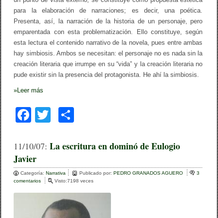
R
para la elaboración de narraciones; es decir, una poética.
E
A
Presenta, así, la narración de la historia de un personaje, pero
L
emparentada con esta problematización. Ello constituye, según
”
esta lectura el contenido narrativo de la novela, pues entre ambas
D
E
hay simbiosis. Ambos se necesitan: el personaje no es nada sin la
P
creación literaria que irrumpe en su “vida” y la creación literaria no
E
D
pude existir sin la presencia del protagonista. He ahí la simbiosis.
R
O
»
Leer más
G
R
F
T
C
A
N
a
wi
o
A
D
c
tt
m
La escritura en dominó de Eulogio
11/10/07:
O
S
Javier
e
er
p
/
J
b
ar
Categoría:
Narrativa
Publicado por:
PEDRO GRANADOS AGUERO
3
e
comentarios
e
Visto:7198 veces
s
o
tir
n
ú
L
s
o
a
F
e
r