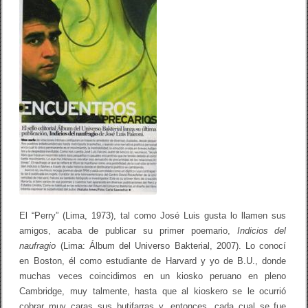
c
i
o
s
d
e
J
o
s
é
L
u
i
s
F
a
l
c
o
n
El “Perry” (Lima, 1973), tal como José Luis gusta lo llamen sus
í
amigos, acaba de publicar su primer poemario,
Indicios del
:
naufragio
(Lima: Álbum del Universo Bakterial, 2007). Lo conocí
P
o
en Boston, él como estudiante de Harvard y yo de B.U., donde
e
muchas veces coincidimos en un kiosko peruano en pleno
m
Cambridge, muy talmente, hasta que al kioskero se le ocurrió
a
s
cobrar muy caras sus butifarras y, entonces, cada cual se fue