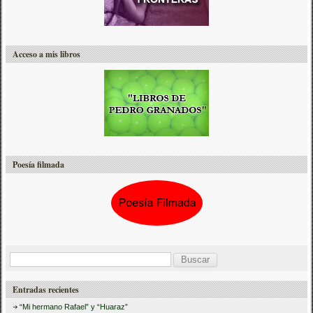
Acceso a mis libros
Poesía filmada
B
u
Entradas recientes
s
“Mi hermano Rafael” y “Huaraz”