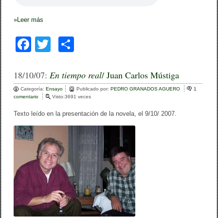
r
e
d
»
Leer más
o
s
F
T
C
e
s
a
wi
o
t
r
c
tt
m
18/10/07:
En tiempo real
e
/ Juan Carlos Mústiga
l
e
er
p
l
Categoría:
Ensayo
Publicado por:
PEDRO GRANADOS AGUERO
1
a
comentario
e
Visto:3691 veces
b
ar
s
n
”
E
Texto leído en la presentación de la novela, el 9/10/ 2007.
o
tir
n
t
o
i
e
k
m
p
o
r
e
a
l
/
J