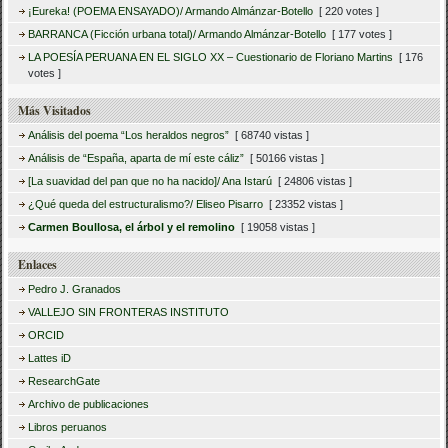
¡Eureka! (POEMA ENSAYADO)/ Armando Almánzar-Botello
[ 220 votes ]
BARRANCA (Ficción urbana total)/ Armando Almánzar-Botello
[ 177 votes ]
LA POESÍA PERUANA EN EL SIGLO XX – Cuestionario de Floriano Martins
[ 176
votes ]
Más Visitados
Análisis del poema “Los heraldos negros”
[ 68740 vistas ]
Análisis de “España, aparta de mí este cáliz”
[ 50166 vistas ]
[La suavidad del pan que no ha nacido]/ Ana Istarú
[ 24806 vistas ]
¿Qué queda del estructuralismo?/ Eliseo Pisarro
[ 23352 vistas ]
Carmen Boullosa, el árbol y el remolino
[ 19058 vistas ]
Enlaces
Pedro J. Granados
VALLEJO SIN FRONTERAS INSTITUTO
ORCID
Lattes iD
ResearchGate
Archivo de publicaciones
Libros peruanos