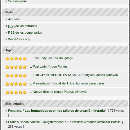
Sin categoría
Meta
Acceder
RSS
de las entradas
RSS
de los comentarios
WordPress.org
Top 5
Fozi Lady! do Foz do Iguaçu
Fozi Lady!/ Hugo Pontes
TRILCE: HÚMEROS PARA BAILAR/ Miguel Pachas Almeyda
Presentación ‘oficial’ de Trilce: húmeros para bailar
Nuevo libro de Miguel Pachas Almeyda
Más votados
Ponencia:
“Las humanidades en los talleres de creación literaria”
[ 773 votes
]
Francis Bacon, vuelve. Slaughterhouse´s Crucifixion/ Armando Almánzar Botello
[
286 votes ]