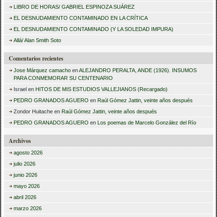
c
LIBRO DE HORAS/ GABRIEL ESPINOZA SUÁREZ
a
EL DESNUDAMIENTO CONTAMINADO EN LA CRÍTICA
r
EL DESNUDAMIENTO CONTAMINADO (Y LA SOLEDAD IMPURA)
:
Allá/ Alan Smith Soto
Comentarios recientes
Jose Márquez camacho
en
ALEJANDRO PERALTA, ANDE (1926). INSUMOS
PARA CONMEMORAR SU CENTENARIO
Israel
en
HITOS DE MIS ESTUDIOS VALLEJIANOS (Recargado)
PEDRO GRANADOS AGUERO
en
Raúl Gómez Jattin, veinte años después
Zondor Huitache
en
Raúl Gómez Jattin, veinte años después
PEDRO GRANADOS AGUERO
en
Los poemas de Marcelo González del Río
Archivos
agosto 2026
julio 2026
junio 2026
mayo 2026
abril 2026
marzo 2026