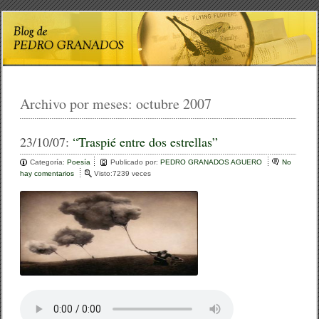
Archivo por meses:
octubre 2007
23/10/07:
“Traspié entre dos estrellas”
Categoría:
Poesía
Publicado por:
PEDRO GRANADOS AGUERO
No
hay comentarios
e
Visto:7239 veces
n
“
T
r
a
s
p
i
é
e
n
t