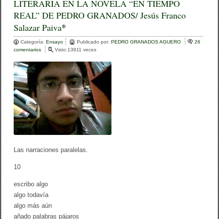
LITERARIA EN LA NOVELA “EN TIEMPO
e
er
p
REAL” DE PEDRO GRANADOS/ Jesús Franco
b
ar
*
Salazar Paiva
o
tir
Categoría:
Ensayo
Publicado por:
PEDRO GRANADOS AGUERO
26
o
comentarios
e
Visto:13811 veces
n
k
L
O
S
N
I
V
E
L
E
S
D
Las narraciones paralelas.
E
C
10
R
E
A
escribo algo
C
algo todavía
I
algo más aún
Ó
N
añado palabras pájaros