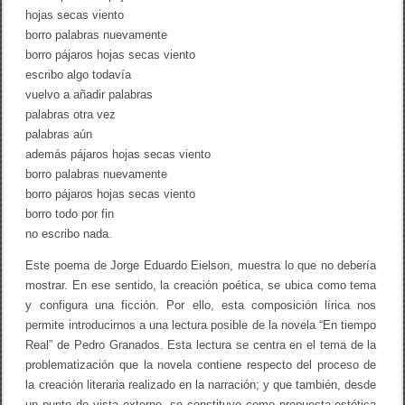
L
hojas secas viento
I
borro palabras nuevamente
T
E
borro pájaros hojas secas viento
R
escribo algo todavía
A
R
vuelvo a añadir palabras
I
palabras otra vez
A
palabras aún
E
N
además pájaros hojas secas viento
L
borro palabras nuevamente
A
borro pájaros hojas secas viento
N
O
borro todo por fin
V
no escribo nada.
E
L
Este poema de Jorge Eduardo Eielson, muestra lo que no debería
A
“
mostrar. En ese sentido, la creación poética, se ubica como tema
E
y configura una ficción. Por ello, esta composición lírica nos
N
permite introducirnos a una lectura posible de la novela “En tiempo
T
I
Real” de Pedro Granados. Esta lectura se centra en el tema de la
E
problematización que la novela contiene respecto del proceso de
M
P
la creación literaria realizado en la narración; y que también, desde
O
un punto de vista externo, se constituye como propuesta estética