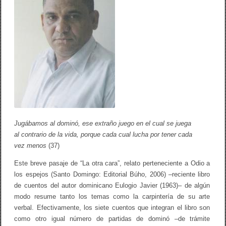
k
s
a
c
n
r
c
i
o
t
S
u
a
r
l
a
a
e
z
n
a
d
r
o
P
m
a
i
i
n
v
Jugábamos al dominó, ese extraño juego en el cual se juega
ó
a
d
*
al contrario de la vida, porque cada cual lucha por tener cada
e
vez menos
(37)
E
u
Este breve pasaje de “La otra cara”, relato perteneciente a Odio a
l
o
los espejos (Santo Domingo: Editorial Búho, 2006) –reciente libro
g
de cuentos del autor dominicano Eulogio Javier (1963)– de algún
i
modo resume tanto los temas como la carpintería de su arte
o
J
verbal. Efectivamente, los siete cuentos que integran el libro son
a
como otro igual número de partidas de dominó –de trámite
v