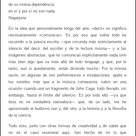
de su mutua dependencia;
t
a
en sí y por sí no son nada.
/
Nagarjuna
j
o
En la idea que personalmente tengo del arte, «decir» no significa
r
g
necesariamente «comunicar». Es por eso que sobre todo he
e
recurrido a la poesía escrita —que circunda más estrictamente al
e
silencio del decir, del escribir y de la lectura misma— y a las
d
u
imágenes abstractas, que no comunican explícitamente nada sino
a
más bien algo que va más allá de todo lenguaje, y que, por lo
r
d
tanto, aun si quedamente, están diciendo mucho. Por la misma
o
razón, en algunas de mis performances e instalaciones, apelo a
e
los sonidos más que a la música compuesta, salvo en una
i
e
ocasión cuando usé un fragmento de John Cage, todo llevado, sin
l
embargo, hasta el límite del silencio. Es por todo ello —ya que
s
ésta es mi verdadera naturaleza— que, de un lado, me he
o
n
aproximado al budismo zen y, del otro, a la historia y a la filosofía
de la ciencia.
Todo esto, junto con otras formas de creatividad y de saber que
no es el caso enumerar aquí, han hecho de mí lo que