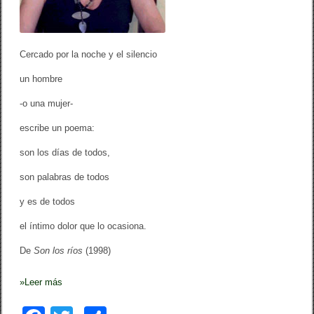
u
m
/
I
Cercado por la noche y el silencio
n
m
un hombre
a
c
u
-o una mujer-
l
a
escribe un poema:
d
a
son los días de todos,
M
o
son palabras de todos
r
e
y es de todos
n
o
H
el íntimo dolor que lo ocasiona.
.
(
De
Son los ríos
(1998)
E
l
P
»
Leer más
u
e
r