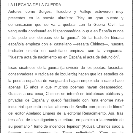
LA LLEGADA DE LA GUERRA
Autores como Borges, Huidobro y Vallejo estuvieron muy
presentes en la poesía ultraísta: “Hay un gran puente y
comunicación que se va a quebrar con la Guerra Civil. La
vanguardia continuará en Hispanoamérica lo que en España nunca
más pudo ser después de la guerra”. Si la tradición literaria
española empieza con el castellano —resalta Chirinos—, nuestra
tradición escrita en castellano empieza con la vanguardia:
“Nuestra acta de nacimiento es en España el acta de defunción”.
Esas cicatrices de la guerra (la división de los poetas: fascistas
conservadores y radicales de izquierda) hacen que los estudios de
la poesía española de vanguardia hayan empezado a darse hace
apenas 15 años y que muchos poemas hayan desaparecido.
Gracias a una beca, Chirinos se internó en bibliotecas públicas y
privadas de España y quedó fascinado con “una enorme nave
industrial que está en las afueras de Sevilla con pisos de libros”
del editor Abelardo Linares de la editorial Renacimiento. Así, tras
tres años de investigación y escritura, en paralelo a la creación de
su poemario “Humo de incendios lejanos” (Aldus), Chirinos sacó a
florecer para siempre la “Rosa polipétala”: “Creo en la