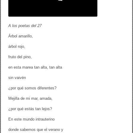
o
t
o
ñ
o
A los poetas del 27
Árbol amarillo,
árbol rojo,
fruto del pino,
en esta marea tan alta, tan alta
sin vaivén
¿por qué somos diferentes?
Mejilla de mi mar, amada,
¿por qué estás tan lejos?
En este mundo intrauterino
donde sabemos que el verano y