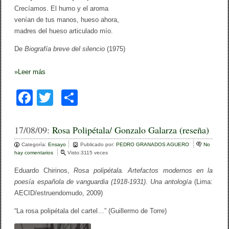
Crecíamos. El humo y el aroma
venían de tus manos, hueso ahora,
madres del hueso articulado mío.
De
Biografía breve del silencio
(1975)
»
Leer más
F
T
C
a
wi
o
c
tt
m
17/08/09:
Rosa Polipétala/ Gonzalo Galarza (reseña)
e
er
p
Categoría:
Ensayo
Publicado por:
PEDRO GRANADOS AGUERO
No
hay comentarios
e
Visto:3115 veces
b
ar
n
R
Eduardo Chirinos,
Rosa polipétala. Artefactos modernos en la
o
tir
o
poesía española de vanguardia (1918-1931). Una antología
(Lima:
s
o
AECID/estruendomudo, 2009)
a
P
k
“La rosa polipétala del cartel…” (Guillermo de Torre)
o
l
i