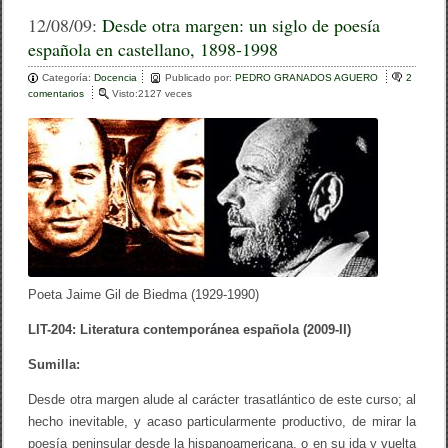
c
tt
m
12/08/09:
Desde otra margen: un siglo de poesía
española en castellano, 1898-1998
e
er
p
Categoría:
b
Docencia
ar
Publicado por:
PEDRO GRANADOS AGUERO
2
comentarios
e
Visto:2127 veces
o
n
tir
D
o
e
s
k
d
e
o
t
r
a
m
a
Poeta Jaime Gil de Biedma (1929-1990)
r
g
LIT-204: Literatura contemporánea española (2009-II)
e
n
Sumilla:
:
u
Desde otra margen alude al carácter trasatlántico de este curso; al
n
s
hecho inevitable, y acaso particularmente productivo, de mirar la
i
poesía peninsular desde la hispanoamericana, o en su ida y vuelta
g