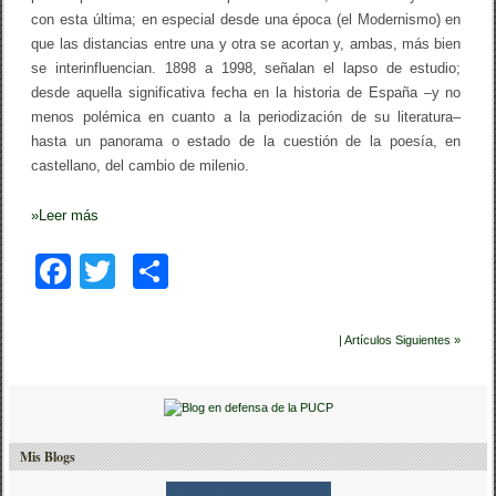
l
con esta última; en especial desde una época (el Modernismo) en
o
que las distancias entre una y otra se acortan y, ambas, más bien
d
se interinfluencian. 1898 a 1998, señalan el lapso de estudio;
e
p
desde aquella significativa fecha en la historia de España –y no
o
menos polémica en cuanto a la periodización de su literatura–
e
hasta un panorama o estado de la cuestión de la poesía, en
s
í
castellano, del cambio de milenio.
a
e
s
»
Leer más
p
a
F
T
C
ñ
o
a
wi
o
l
a
c
tt
m
e
| Artículos Siguientes »
n
e
er
p
c
a
b
ar
s
t
o
tir
e
Mis Blogs
l
o
l
a