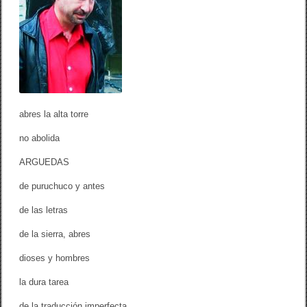
A
n
d
r
é
s
A
j
e
n
s
abres la alta torre
no abolida
ARGUEDAS
de puruchuco y antes
de las letras
de la sierra, abres
dioses y hombres
la dura tarea
de la traducción imperfecta