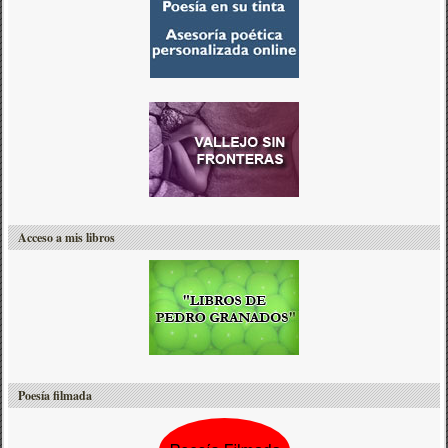
k
n
o
,
1
8
9
8
-
1
9
9
8
Acceso a mis libros
Poesía filmada