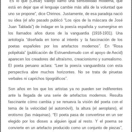
“Es lo que (César) Vallejo llamó una sensibilidad moderna, que
)
está en dejar que el lenguaje cambie más allá de la voluntad que
uno se propone”, dice Chirinos. Justamente, de esa paradoja nació
su idea (el año pasado publicó “Los ojos de la máscara de José
Juan Tablada”) de indagar en la poesía española y sumergirse en
los llamados años duros de la vanguardia (1918-1931). Una
antología “diseñada en torno al interés y la fascinación de los
poetas españoles por los artefactos modernos”. En “Rosa
polipétala” (publicación de Estruendomudo con el apoyo de Aecid)
aparecen los creadores del ultraísmo, creacionismo y surrealismo.
El poeta peruano aclara: “Leer la poesía vanguardista con esta
perspectiva abre muchos horizontes. No se trata de piruetas
verbales ni caprichos tipográficos”.
Son años en los que los artistas ya no pueden ser indiferentes
ante la llegada de una serie de artefactos modernos. Resulta
fascinante cómo cambia y se renueva la visión del poeta con el
tema de la velocidad (el automóvil), la altura (el aeroplano), el
erotismo (las máquinas). “El poeta pasa de convertirse en un ser
elegido por los dioses a alguien igual al resto. Y el poema se
convierte en un artefacto producido como un conjunto de piezas”,