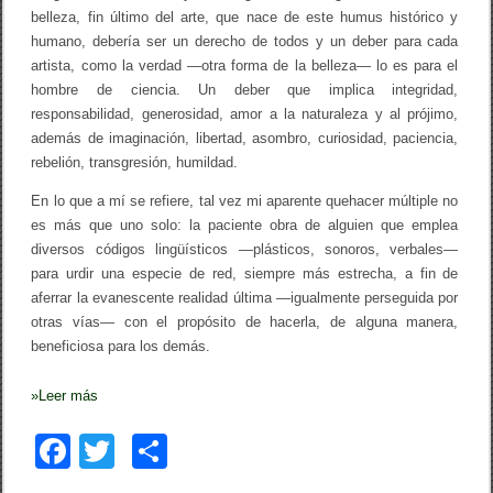
belleza, fin último del arte, que nace de este humus histórico y
humano, debería ser un derecho de todos y un deber para cada
artista, como la verdad —otra forma de la belleza— lo es para el
hombre de ciencia. Un deber que implica integridad,
responsabilidad, generosidad, amor a la naturaleza y al prójimo,
además de imaginación, libertad, asombro, curiosidad, paciencia,
rebelión, transgresión, humildad.
En lo que a mí se refiere, tal vez mi aparente quehacer múltiple no
es más que uno solo: la paciente obra de alguien que emplea
diversos códigos lingüísticos —plásticos, sonoros, verbales—
para urdir una especie de red, siempre más estrecha, a fin de
aferrar la evanescente realidad última —igualmente perseguida por
otras vías— con el propósito de hacerla, de alguna manera,
beneficiosa para los demás.
»
Leer más
F
T
C
a
wi
o