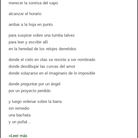
ñ
merecer la sonrisa del sapo
o
c
alcanzar el horario
e
r
arribar a la hoja en punto
o
y
para suspirar sobre una tumba talvez
e
n
para leer y escribir allí
c
en la heredad de los relojes derretidos
u
r
donde el cielo en olas se resiste a ser nombrado
s
o
donde desdibujar las curvas del amor
…
donde solazarse en el imaginario de lo imposible
/
O
donde preguntar por un ángel
r
l
por un proyecto perdido
a
n
y luego ordenar sobre la barra
d
sin remedio
o
una bachata
M
u
y un puñal…
ñ
o
z
»
Leer más