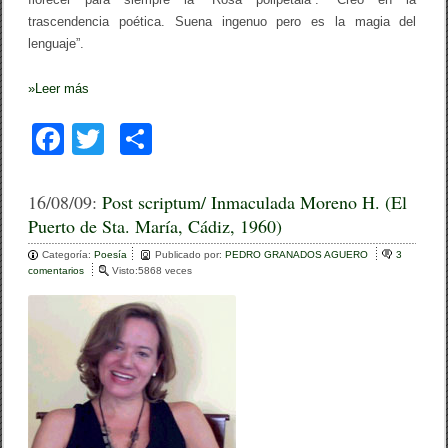
trascendencia poética. Suena ingenuo pero es la magia del
lenguaje”.
»
Leer más
F
T
C
a
wi
o
c
tt
m
16/08/09:
Post scriptum/ Inmaculada Moreno H. (El
Puerto de Sta. María, Cádiz, 1960)
e
er
p
Categoría:
b
Poesía
ar
Publicado por:
PEDRO GRANADOS AGUERO
3
comentarios
e
Visto:5868 veces
o
n
tir
P
o
o
s
k
t
s
c
r
i
p
t