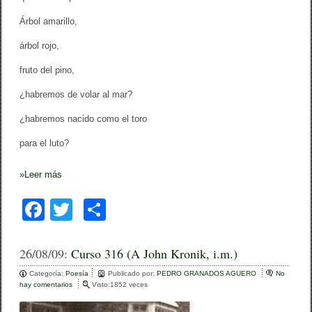
Árbol amarillo,
árbol rojo,
fruto del pino,
¿habremos de volar al mar?
¿habremos nacido como el toro
para el luto?
»
Leer más
F
T
C
a
wi
o
c
tt
m
26/08/09:
Curso 316 (A John Kronik, i.m.)
e
er
p
Categoría:
Poesía
Publicado por:
PEDRO GRANADOS AGUERO
No
hay comentarios
e
Visto:1852 veces
b
ar
n
C