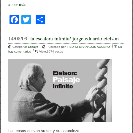
»
Leer más
F
T
C
a
wi
o
c
tt
m
14/08/09:
la escalera infinita/ jorge eduardo eielson
e
er
p
Categoría:
Ensayo
Publicado por:
PEDRO GRANADOS AGUERO
No
hay comentarios
e
Visto:3574 veces
b
ar
n
l
o
tir
a
e
o
s
c
k
a
l
e
r
a
i
n
f
i
n
Las cosas derivan su ser y su naturaleza
i