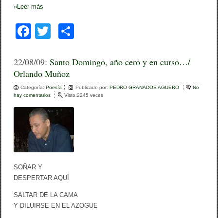
»
Leer más
F
T
C
a
wi
o
c
tt
m
22/08/09:
Santo Domingo, año cero y en curso…/
Orlando Muñoz
e
er
p
Categoría:
b
Poesía
ar
Publicado por:
PEDRO GRANADOS AGUERO
No
hay comentarios
e
Visto:2245 veces
o
n
tir
S
o
a
n
k
t
o
D
o
m
SOÑAR Y
i
DESPERTAR AQUÍ
n
g
SALTAR DE LA CAMA
o
,
Y DILUIRSE EN EL AZOGUE
a