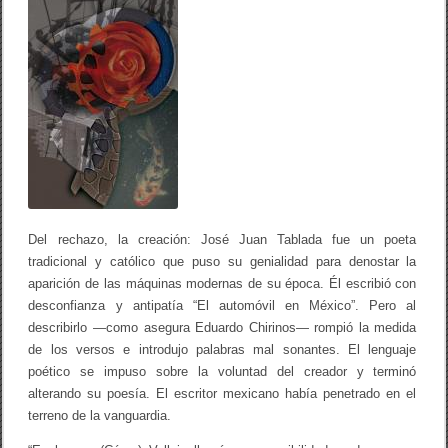
p
é
t
a
l
a
/
G
o
n
z
a
l
o
G
Del rechazo, la creación: José Juan Tablada fue un poeta
a
tradicional y católico que puso su genialidad para denostar la
l
aparición de las máquinas modernas de su época. Él escribió con
a
r
desconfianza y antipatía “El automóvil en México”. Pero al
z
describirlo —como asegura Eduardo Chirinos— rompió la medida
a
(
de los versos e introdujo palabras mal sonantes. El lenguaje
r
poético se impuso sobre la voluntad del creador y terminó
e
alterando su poesía. El escritor mexicano había penetrado en el
s
e
terreno de la vanguardia.
ñ
a