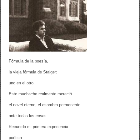
o
tir
u
r
o
s
o
k
3
1
6
(
A
J
o
h
Fórmula de la poesía,
n
K
la vieja fórmula de Staiger:
r
o
uno en el otro.
n
i
k
Este muchacho realmente mereció
,
i
el novel eterno, el asombro permanente
.
m
ante todas las cosas.
.
)
Recuerdo mi primera experiencia
poética: