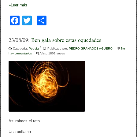
»
Leer más
F
T
C
a
wi
o
c
tt
m
23/08/09:
Ben gala sobre estas oquedades
e
er
p
Categoría:
Poesía
Publicado por:
PEDRO GRANADOS AGUERO
No
hay comentarios
e
Visto:1802 veces
b
ar
n
B
o
tir
e
n
o
g
a
k
l
a
s
o
b
r
e
Asumimos el reto
e
s
Una oriflama
t
a