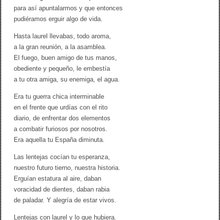
r
para así apuntalarmos y que entonces
í
pudiéramos erguir algo de vida.
a
B
e
Hasta laurel llevabas, todo aroma,
n
a la gran reunión, a la asamblea.
e
El fuego, buen amigo de tus manos,
y
t
obediente y pequeño, le embestía
o
a tu otra amiga, su enemiga, el agua.
Era tu guerra chica interminable
en el frente que urdías con el rito
diario, de enfrentar dos elementos
a combatir furiosos por nosotros.
Era aquella tu España diminuta.
Las lentejas cocían tu esperanza,
nuestro futuro tierno, nuestra historia.
Erguían estatura al aire, daban
voracidad de dientes, daban rabia
de paladar. Y alegría de estar vivos.
Lentejas con laurel y lo que hubiera.