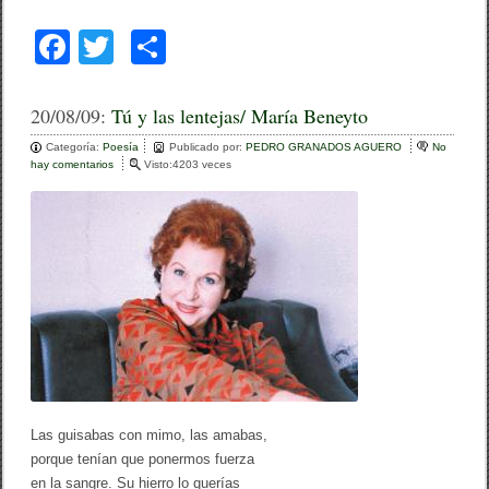
F
T
C
a
wi
o
c
tt
m
20/08/09:
Tú y las lentejas/ María Beneyto
e
er
p
Categoría:
Poesía
Publicado por:
PEDRO GRANADOS AGUERO
No
hay comentarios
e
Visto:4203 veces
b
ar
n
T
o
tir
ú
y
o
l
a
k
s
l
e
n
t
e
j
a
s
Las guisabas con mimo, las amabas,
/
porque tenían que ponermos fuerza
M
a
en la sangre. Su hierro lo querías