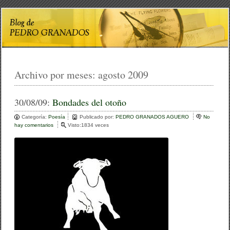
Archivo por meses:
agosto 2009
30/08/09:
Bondades del otoño
Categoría:
Poesía
Publicado por:
PEDRO GRANADOS AGUERO
No
hay comentarios
e
Visto:1834 veces
n
B
o
n
d
a
d
e
s
d
e
l