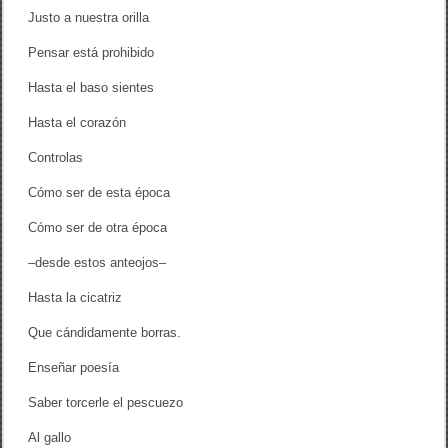
s
Justo a nuestra orilla
o
q
Pensar está prohibido
u
e
Hasta el baso sientes
d
a
Hasta el corazón
d
e
Controlas
s
Cómo ser de esta época
Cómo ser de otra época
–desde estos anteojos–
Hasta la cicatriz
Que cándidamente borras.
Enseñar poesía
Saber torcerle el pescuezo
Al gallo