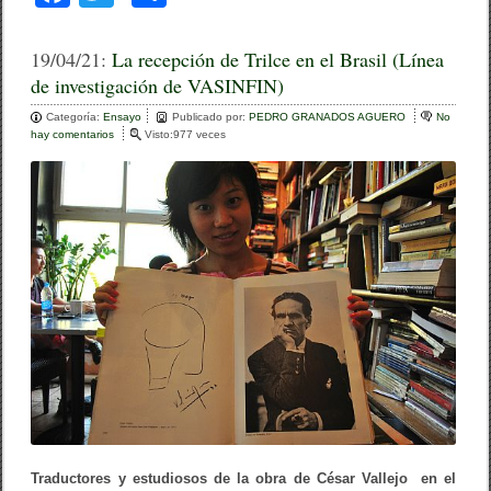
a
wi
o
c
tt
m
19/04/21:
La recepción de Trilce en el Brasil (Línea
de investigación de VASINFIN)
e
er
p
Categoría:
b
Ensayo
ar
Publicado por:
PEDRO GRANADOS AGUERO
No
hay comentarios
e
Visto:977 veces
o
n
tir
L
o
a
r
k
e
c
e
p
c
i
ó
n
d
e
T
r
i
l
c
Traductores y estudiosos de la obra de César Vallejo en el
e