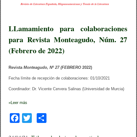
k
r
a
j
e
q
LLamamiento para colaboraciones
u
e
para Revista Monteagudo, Núm. 27
v
e
(Febrero de 2022)
s
t
í
m
a
Revista
Monteagudo, Nº 27 (FEBRERO
2022)
ñ
a
Fecha límite de recepción de colaboraciones: 01/10/2021
n
a
Coordinador: Dr. Vicente Cervera Salinas (Universidad de Murcia)
”
.
C
»
Leer más
i
e
F
T
C
n
a
a
wi
o
ñ
o
s