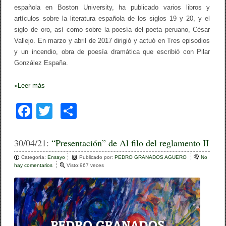
española en Boston University, ha publicado varios libros y
artículos sobre la literatura española de los siglos 19 y 20, y el
siglo de oro, así como sobre la poesía del poeta peruano, César
Vallejo. En marzo y abril de 2017 dirigió y actuó en Tres episodios
y un incendio, obra de poesía dramática que escribió con Pilar
González España.
»
Leer más
F
T
C
a
wi
o
c
tt
m
30/04/21:
“Presentación” de Al filo del reglamento II
e
er
p
Categoría:
Ensayo
Publicado por:
PEDRO GRANADOS AGUERO
No
hay comentarios
e
Visto:967 veces
b
ar
n
“
o
tir
P
r
o
e
s
k
e