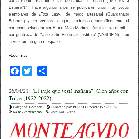
poeta fueron, realmente, las dedicadas a España (“-Me voy a
C
España”)? Hace algunos años se publicaron unos muy pocos
é
s
ejemplares de
¡Fozi Lady!
, de modo artesanal (Guardanapo
a
Editores) y en versión bilingüe, traducidos magníficamente al
r
V
portunhol selvagem por Bruno Melo Martins. Aquí les va el pdf –
a
por gentileza de “Vallejo Sin Fronteras Instituto” (VASINFIN)– con
l
la versión íntegra en español.
l
e
j
»
Leer más
o
(
p
F
T
C
d
f
a
wi
o
)
c
tt
m
26/04/21:
“El traje que vestí mañana”. Cien años con
Trilce (1922-2022)
e
er
p
Categoría:
b
Docencia
ar
Publicado por:
PEDRO GRANADOS AGUERO
No hay comentarios
e
Visto:1407 veces
o
n
tir
“
o
E
l
t