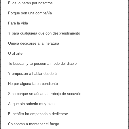
i
Ellos lo harán por nosotros
v
o
Porque son una compañía
s
Para la vida
Y para cualquiera que con desprendimiento
Quiera dedicarse a la literatura
O al arte
Te buscan y te poseen a modo del diablo
Y empiezan a hablar desde ti
No por alguna tarea pendiente
Sino porque se aúnan al trabajo de socavón
Al que sin saberlo muy bien
El neófito ha empezado a dedicarse
Colaboran a mantener el fuego