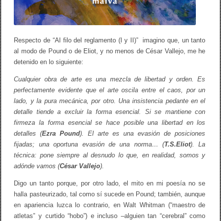
o
I
I
Respecto de “Al filo del reglamento (I y II)” imagino que, un tanto
al modo de Pound o de Eliot, y no menos de César Vallejo, me he
detenido en lo siguiente:
Cualquier obra de arte es una mezcla de libertad y orden. Es
perfectamente evidente que el arte oscila entre el caos, por un
lado, y la pura mecánica, por otro. Una insistencia pedante en el
detalle tiende a excluir la forma esencial. Si se mantiene con
firmeza la forma esencial se hace posible una libertad en los
detalles (
Ezra Pound
). El arte es una evasión de posiciones
fijadas; una oportuna evasión de una norma… (
T.S.Eliot
). La
técnica: pone siempre al desnudo lo que, en realidad, somos y
adónde vamos (
César Vallejo
).
Digo un tanto porque, por otro lado, el mito en mi poesía no se
halla pasteurizado, tal como sí sucede en Pound; también, aunque
en apariencia luzca lo contrario, en Walt Whitman (“maestro de
atletas” y curtido “hobo”) e incluso –alguien tan “cerebral” como