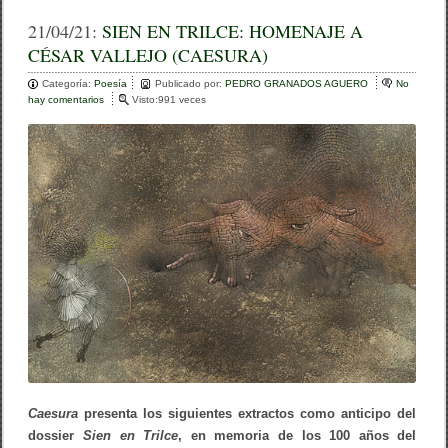
a
wi
o
c
tt
m
21/04/21:
SIEN EN TRILCE: HOMENAJE A
CÉSAR VALLEJO (CAESURA)
e
er
p
Categoría:
b
Poesía
ar
Publicado por:
PEDRO GRANADOS AGUERO
No
hay comentarios
e
Visto:991 veces
o
n
tir
S
o
I
E
k
N
E
N
T
R
I
L
C
E
:
H
O
M
E
N
Caesura
presenta los siguientes extractos como anticipo del
A
dossier
Sien en Trilce
, en memoria de los 100 años del
J