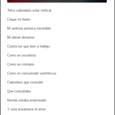
r
t
Trilce
calendario solar vertical
i
c
Ceque mi llanto
a
l
Mi arritmia anímica inevitable
Mi abisal desamor
Contra los que leen a Vallejo
Como un socialista
Como un cristiano
Como un consumado ventrílocuo
Calendario que consulté
Que consultaba
Nomás estaba enamorado
Y veía ensartarse el amor