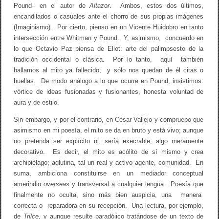
Pound– en el autor de
Altazor
. Ambos, estos dos últimos,
encandilados o casuales ante el chorro de sus propias imágenes
(Imaginismo). Por cierto, pienso en un Vicente Huidobro en tanto
intersección entre Whitman y Pound. Y, asimismo, concuerdo en
lo que Octavio Paz piensa de Eliot: arte del palimpsesto de la
tradición occidental o clásica. Por lo tanto, aquí también
hallamos al mito ya fallecido; y sólo nos quedan de él citas o
huellas. De modo análogo a lo que ocurre en Pound, insistimos:
vórtice de ideas fusionadas y fusionantes, honesta voluntad de
aura y de estilo.
Sin embargo, y por el contrario, en César Vallejo y compruebo que
asimismo en mi poesía, el mito se da en bruto y está vivo; aunque
no pretenda ser explícito ni, sería execrable, algo meramente
decorativo. Es decir, el mito es acólito de sí mismo y crea
archipiélago; aglutina, tal un real y activo agente, comunidad. En
suma, ambiciona constituirse en un mediador conceptual
amerindio
overseas
y transversal a cualquier lengua. Poesía que
finalmente no oculta, sino más bien auspicia, una manera
correcta o reparadora en su recepción. Una lectura, por ejemplo,
de
Trilce
, y aunque resulte paradójico tratándose de un texto de