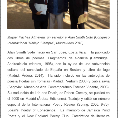
e
A
l
a
n
S
m
i
t
Miguel Pachas Almeyda, un servidor y Alan Smith Soto (Congreso
h
Internacional “Vallejo Siempre”, Montevideo 2016)
S
o
t
Alan Smith Soto
nació en San José, Costa Rica. Ha publicado
o
dos libros de poemas, Fragmentos de alcancía (Cambridge:
Asaltoalcielo editores, 1998), con la ayuda de una subvención
cultural del consulado de España en Boston, y Libro del lago
(Madrid: Árdora, 2014). Ha sido incluido en las antologías de
poesía Poetas sin fronteras (Madrid: Verbum 2000) y Sabia savia
(Segovia: Museo de Arte Contemporáneo Esteban Vicente, 2006).
Su traducción de Life and Death, de Robert Creeley, se publicó en
el 2000 en Madrid (Árdora Ediciones). Tradujo y editó un número
especial de la International Poetry Review (Spring, 2006: 9-75):
Spain’s Poetry of Conscience. Es miembro de Jamaica Pond
Poets y el New England Poetry Club. Catedrático de literatura