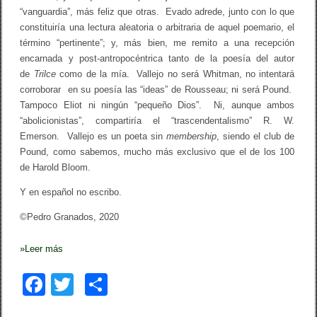
“vanguardia”, más feliz que otras. Evado adrede, junto con lo que
constituiría una lectura aleatoria o arbitraria de aquel poemario, el
término “pertinente”; y, más bien, me remito a una recepción
encarnada y post-antropocéntrica tanto de la poesía del autor
de
Trilce
como de la mía. Vallejo no será Whitman, no intentará
corroborar en su poesía las “ideas” de Rousseau; ni será Pound.
Tampoco Eliot ni ningún “pequeño Dios”. Ni, aunque ambos
“abolicionistas”, compartiría el “trascendentalismo” R. W.
Emerson. Vallejo es un poeta sin
membership
, siendo el club de
Pound, como sabemos, mucho más exclusivo que el de los 100
de Harold Bloom.
Y en español no escribo.
©Pedro Granados, 2020
»
Leer más
F
T
C
a
wi
o