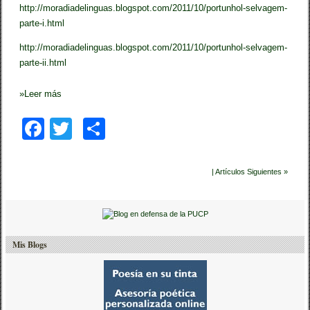
http://moradiadelinguas.blogspot.com/2011/10/portunhol-selvagem-
parte-i.html
http://moradiadelinguas.blogspot.com/2011/10/portunhol-selvagem-
parte-ii.html
»
Leer más
F
T
C
a
wi
o
c
tt
m
| Artículos Siguientes »
e
er
p
b
ar
o
tir
Mis Blogs
o
k