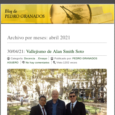
Archivo por meses:
abril 2021
30/04/21:
Vallejismo de Alan Smith Soto
Categoría:
Docencia
,
Ensayo
Publicado por:
PEDRO GRANADOS
AGUERO
No hay comentarios
e
Visto:1202 veces
n
V
a
l
l
e
j
i
s
m
o
d