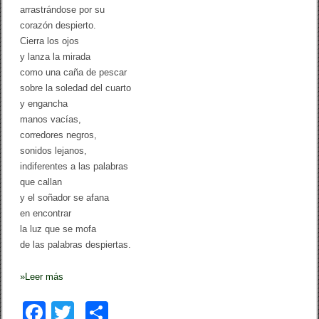
arrastrándose por su
corazón despierto.
Cierra los ojos
y lanza la mirada
como una caña de pescar
sobre la soledad del cuarto
y engancha
manos vacías,
corredores negros,
sonidos lejanos,
indiferentes a las palabras
que callan
y el soñador se afana
en encontrar
la luz que se mofa
de las palabras despiertas.
»
Leer más
F
T
C