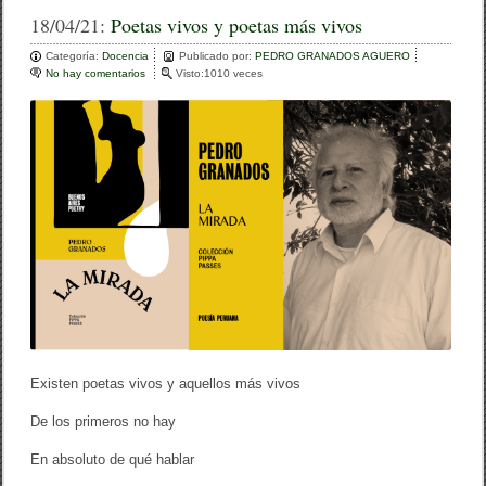
c
tt
m
18/04/21:
Poetas vivos y poetas más vivos
e
er
p
Categoría:
Docencia
Publicado por:
PEDRO GRANADOS AGUERO
No hay comentarios
e
Visto:1010 veces
b
ar
n
P
o
tir
o
e
o
t
a
k
s
v
i
v
o
s
y
p
o
e
t
Existen poetas vivos y aquellos más vivos
a
s
De los primeros no hay
m
á
s
En absoluto de qué hablar
v