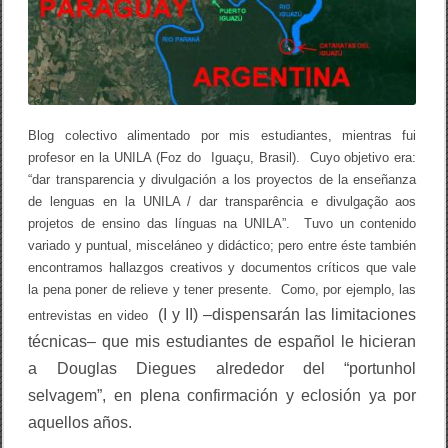
l
í
n
g
u
a
s
(
2
Blog colectivo alimentado por mis estudiantes, mientras fui
0
profesor en la UNILA (Foz do Iguaçu, Brasil). Cuyo objetivo era:
1
“dar transparencia y divulgación a los proyectos de la enseñanza
1
–
de lenguas en la UNILA / dar transparência e divulgação aos
2
projetos de ensino das línguas na UNILA”. Tuvo un contenido
0
1
variado y puntual, misceláneo y didáctico; pero entre éste también
2
encontramos hallazgos creativos y documentos críticos que vale
)
la pena poner de relieve y tener presente. Como, por ejemplo, las
(I y II)
–dispensarán las limitaciones
entrevistas en video
técnicas– que mis estudiantes de español le hicieran
a Douglas Diegues alrededor del “portunhol
selvagem”, en plena confirmación y eclosión ya por
aquellos años.