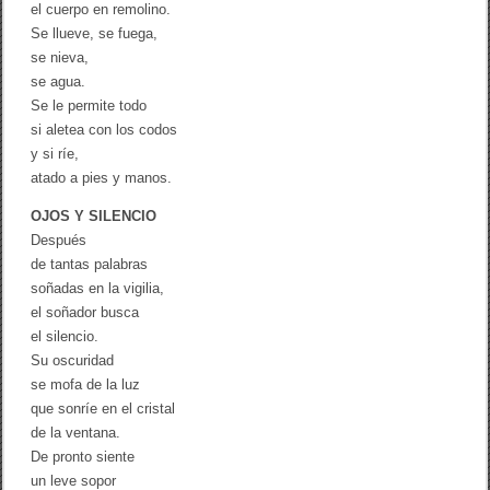
s
el cuerpo en remolino.
a
Se llueve, se fuega,
a
se nieva,
c
G
se agua.
o
Se le permite todo
l
si aletea con los codos
d
e
y si ríe,
m
atado a pies y manos.
b
e
OJOS Y SILENCIO
r
g
Después
de tantas palabras
soñadas en la vigilia,
el soñador busca
el silencio.
Su oscuridad
se mofa de la luz
que sonríe en el cristal
de la ventana.
De pronto siente
un leve sopor