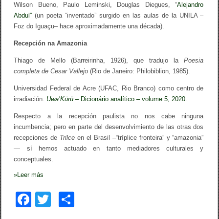
Wilson Bueno, Paulo Leminski, Douglas Diegues, “
Alejandro
i
ó
Abdul”
(un poeta “inventado” surgido en las aulas de la UNILA –
n
Foz do Iguaçu– hace aproximadamente una década).
d
e
Recepción na Amazonia
V
A
Thiago de Mello (Barreirinha, 1926), que tradujo la
Poesia
S
I
completa de Cesar Vallejo
(Rio de Janeiro: Philobiblion, 1985).
N
F
Universidad Federal de Acre (UFAC, Rio Branco) como centro de
I
irradiación:
Uwa’Kürü
– Dicionário analítico – volume 5, 2020
.
N
)
Respecto a la recepción paulista no nos cabe ninguna
incumbencia; pero en parte del desenvolvimiento de las otras dos
recepciones de
Trilce
en el Brasil –“tríplice fronteira” y “amazonia”
— sí hemos actuado en tanto mediadores culturales y
conceptuales.
»
Leer más
F
T
C
a
wi
o