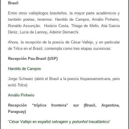
Brasil
e
n
e
Entre otros vallejólogos brasileños, la mayor parte académicos y
l
también poetas, tenemos: Haroldo de Campos, Amálio Pinheiro,
B
Ronaldo Assunção, Horácio Costa, Thiago de Mello, Alai Garcia
r
a
Deniz, Lucie de Lannoy
,
Ademir Demarchi.
s
i
Ahora, la recepción de la poesía de César Vallejo, y en particular
l
de Trilce en el Brasil, contempla como tres etapas sucesivas:
(
L
Recepción Pau-Brasil (USP)
í
n
e
Haroldo de Campos
a
d
Jorge Schwarz (abrió el Brasil a la poesía hispanoamericana, pero
e
evitó
Trilce
)
i
n
Amálio Pinheiro
v
e
s
Recepción “tríplice fronteira” sur (Brasil, Argentina,
t
Paraguay)
i
g
“
César Vallejo
en español
selvagem
y
portunhol
trasatlántico
”
a
c