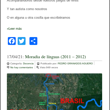
Acompañándonos desde nuestros juegos de niños
Y tan autista como nosotros
O en alguna u otra cosilla que escribiéramos
»
Leer más
F
T
C
a
wi
o
c
tt
m
17/04/21:
Moradia de línguas (2011 – 2012)
e
er
p
Categoría:
Docencia
Publicado por:
PEDRO GRANADOS AGUERO
No hay comentarios
e
Visto:949 veces
b
ar
n
M
o
tir
o
r
o
a
d
k
i
a
d
e