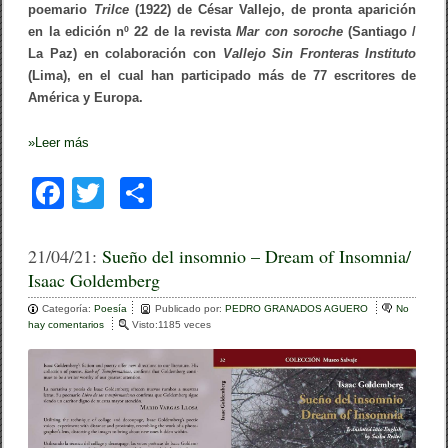
E
poemario
Trilce
(1922) de César Vallejo, de pronta aparición
A
en la edición nº 22 de la revista
Mar con soroche
(Santiago /
C
La Paz) en colaboración con
Vallejo Sin Fronteras Instituto
É
S
(Lima), en el cual han participado más de 77 escritores de
A
América y Europa.
R
V
A
»
Leer más
L
L
E
F
T
C
J
O
a
wi
o
(
C
c
tt
m
21/04/21:
Sueño del insomnio – Dream of Insomnia/
A
Isaac Goldemberg
E
e
er
p
S
U
Categoría:
b
Poesía
ar
Publicado por:
PEDRO GRANADOS AGUERO
No
R
hay comentarios
e
Visto:1185 veces
A
o
n
tir
)
S
o
u
e
k
ñ
o
d