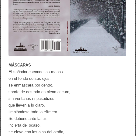
e
l
i
n
s
o
m
n
i
o
–
D
r
MÁSCARAS
e
a
El soñador esconde las manos
m
en el fondo de sus ojos,
o
f
se enmascara por dentro,
I
sonríe de costado en pleno oscuro,
n
sin ventanas ni pasadizos
s
o
que lleven a lo claro,
m
limpiándose todo lo efímero.
n
Se detiene ante la luz
i
a
incierta del ocaso,
/
se eleva con las alas del otoño,
I