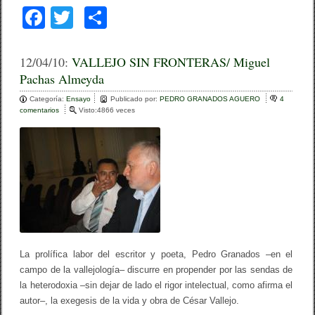
F
T
C
a
wi
o
c
tt
m
12/04/10:
VALLEJO SIN FRONTERAS/ Miguel
Pachas Almeyda
e
er
p
Categoría:
b
Ensayo
ar
Publicado por:
PEDRO GRANADOS AGUERO
4
comentarios
e
Visto:4866 veces
o
n
tir
V
o
A
L
k
L
E
J
O
S
I
N
F
La prolífica labor del escritor y poeta, Pedro Granados –en el
R
O
campo de la vallejología– discurre en propender por las sendas de
N
la heterodoxia –sin dejar de lado el rigor intelectual, como afirma el
T
autor–, la exegesis de la vida y obra de César Vallejo.
E
R