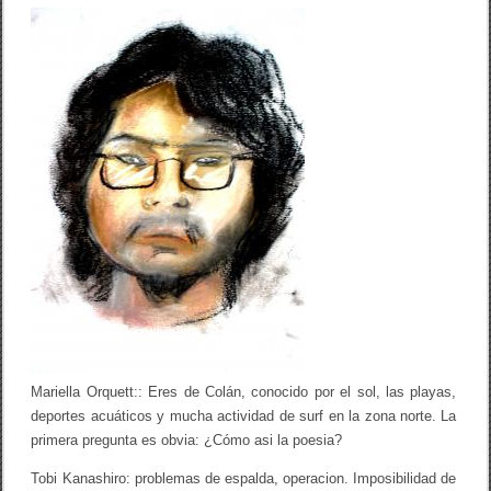
o
tir
E
o
n
t
k
r
e
v
i
s
t
a
a
T
o
b
i
K
a
n
a
s
h
i
Mariella Orquett:: Eres de Colán, conocido por el sol, las playas,
r
deportes acuáticos y mucha actividad de surf en la zona norte. La
o
/
primera pregunta es obvia: ¿Cómo asi la poesia?
M
a
Tobi Kanashiro: problemas de espalda, operacion. Imposibilidad de
r