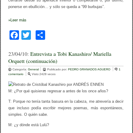
cerrarse desde su apéndice inferior o completarse o, por último,
ponerse en ebullición… y sólo se queda a “99 burbujas”.
»
Leer más
F
T
C
a
wi
o
c
tt
m
23/04/10:
Entrevista a Tobi Kanashiro/ Mariella
Orquett (continuación)
e
er
p
Categoría:
b
General
ar
Publicado por:
PEDRO GRANADOS AGUERO
1
comentario
e
Visto:2428 veces
o
n
tir
E
o
n
M: ¿Por qué quisieras regresar a antes de los once años?
t
k
r
T: Porque no tenía tanta basura en la cabeza, me atrevería a decir
e
que incluso podía escribir mejores poemas, más espontáneos,
v
i
simples. O quién sabe.
s
t
M: ¿y dónde está Lulú?
a
a