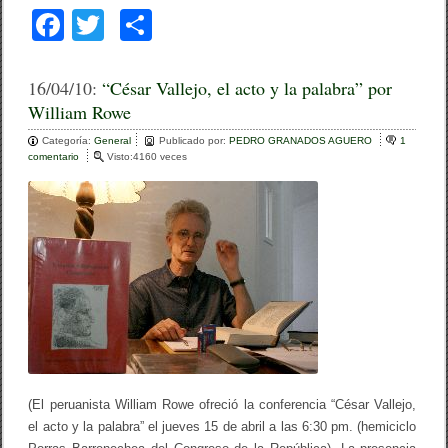
F
T
C
a
wi
o
c
tt
m
16/04/10:
“César Vallejo, el acto y la palabra” por
William Rowe
e
er
p
Categoría:
b
General
ar
Publicado por:
PEDRO GRANADOS AGUERO
1
comentario
e
Visto:4160 veces
o
n
tir
“
o
C
é
k
s
a
r
V
a
l
l
e
j
o
,
(El peruanista William Rowe ofreció la conferencia “César Vallejo,
e
el acto y la palabra” el jueves 15 de abril a las 6:30 pm. (hemiciclo
l
a