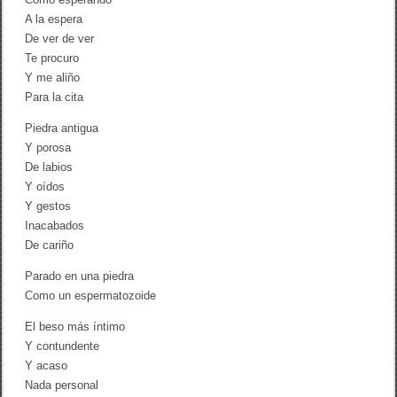
s
A la espera
g
o
De ver de ver
d
Te procuro
a
Y me aliño
r
w
Para la cita
i
n
Piedra antigua
i
Y porosa
a
n
De labios
o
Y oídos
’
Y gestos
*
Inacabados
De cariño
Parado en una piedra
Como un espermatozoide
El beso más íntimo
Y contundente
Y acaso
Nada personal