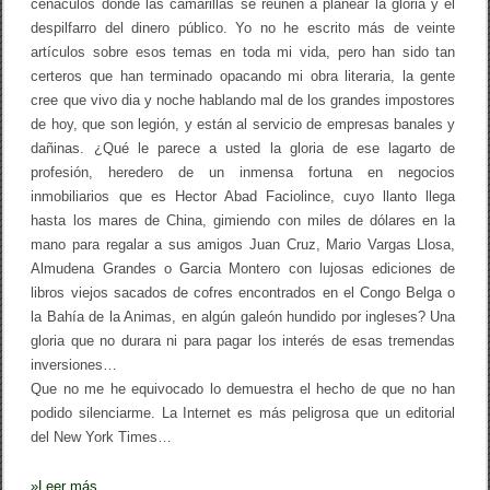
cenáculos donde las camarillas se reúnen a planear la gloria y el
v
despilfarro del dinero público. Yo no he escrito más de veinte
e
r
artículos sobre esos temas en toda mi vida, pero han sido tan
s
certeros que han terminado opacando mi obra literaria, la gente
a
cree que vivo dia y noche hablando mal de los grandes impostores
l
.
de hoy, que son legión, y están al servicio de empresas banales y
c
dañinas. ¿Qué le parece a usted la gloria de ese lagarto de
o
profesión, heredero de un inmensa fortuna en negocios
m
.
inmobiliarios que es Hector Abad Faciolince, cuyo llanto llega
c
hasta los mares de China, gimiendo con miles de dólares en la
o
mano para regalar a sus amigos Juan Cruz, Mario Vargas Llosa,
Almudena Grandes o Garcia Montero con lujosas ediciones de
libros viejos sacados de cofres encontrados en el Congo Belga o
la Bahía de la Animas, en algún galeón hundido por ingleses? Una
gloria que no durara ni para pagar los interés de esas tremendas
inversiones…
Que no me he equivocado lo demuestra el hecho de que no han
podido silenciarme. La Internet es más peligrosa que un editorial
del New York Times…
»
Leer más