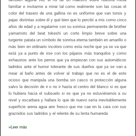
familiar e invitarme a mirar tal como realmente son las cosas el
color del trasero de una gallina no es uniforme que van tonos y
pajas distintas sobre él y qué bien que lo percibí a mis como cinco
años de edad y a regalarme con su sonrisa permanente de brother
yamamoto del beat tokeshi un corte limpio breve sobre una
turgente patata un símbolo de sonrisa eterna también en amarillo o
más bien en ordinario incoloro como esta noche que ya se va que
está ya a punto de irse con los pájaros más tranquilos y como
exhaustos ante los perros que ya empiezan con sus automáticos
ladridos ante el humor tolerante de sus dueños que ya se van a
mear al baño antes de volver al trabajo que no es el de este
ocioso que manipula una bomba sin casco ni protección alguna
salvo la decisión de ir o no ir hasta el centro del blanco si es que
lo hubiera hacia el subsuelo si es que ya no estuviéramos a su
nivel y escarbara y hallara lo que de nuevo sería inevitablemente
superficie arena agua aire fresco que me cae en la cara con sus
graznidos sus ladridos y el relente de su lenta humareda
»
Leer más