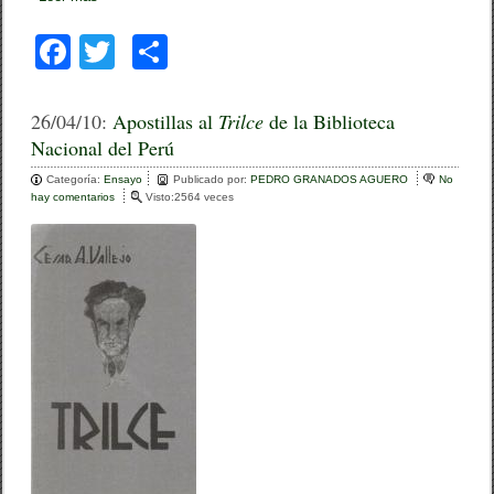
F
T
C
a
wi
o
c
tt
m
26/04/10:
Apostillas al
Trilce
de la Biblioteca
Nacional del Perú
e
er
p
Categoría:
b
Ensayo
ar
Publicado por:
PEDRO GRANADOS AGUERO
No
hay comentarios
e
Visto:2564 veces
o
n
tir
A
o
p
o
k
s
t
i
l
l
a
s
a
l
T
r
i