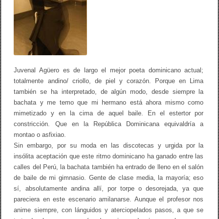
A
g
ü
e
r
o
e
s
d
Juvenal Agüero es de largo el mejor poeta dominicano actual;
e
totalmente andino/ criollo, de piel y corazón. Porque en Lima
l
a
también se ha interpretado, de algún modo, desde siempre la
r
bachata y me temo que mi hermano está ahora mismo como
g
mimetizado y en la cima de aquel baile. En el estertor por
o
e
constricción. Que en la República Dominicana equivaldría a
l
montao o asfixiao.
m
e
Sin embargo, por su moda en las discotecas y urgida por la
j
insólita aceptación que este ritmo dominicano ha ganado entre las
o
calles del Perú, la bachata también ha entrado de lleno en el salón
r
p
de baile de mi gimnasio. Gente de clase media, la mayoría; eso
o
sí, absolutamente andina allí, por torpe o desorejada, ya que
e
pareciera en este escenario amilanarse. Aunque el profesor nos
t
a
anime siempre, con lánguidos y aterciopelados pasos, a que se
d