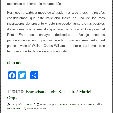
mesiánico o abierto a la resurrección.
Por nuestra parte, a modo de añadido final a esta sucinta reseña,
consideramos que este vallejiano inglés es uno de los más
inspiradores del presente y justo merecedor, junto a otras posibles
distinciones, de la medalla que ayer le otorgó el Congreso del
Perú. Entre sus ensayos dedicados a Vallejo tenemos
particularmente uno que nos ronda como un moscardón –el
paralelo Vallejo/ William Carlos Williams– sobre el cual, más bien
temprano que tarde, quisiéramos ahondar.
»
Leer más
F
T
C
a
wi
o
c
tt
m
14/04/10:
Entrevista a Tobi Kanashiro/ Mariella
Orquett
e
er
p
Categoría:
b
General
ar
Publicado por:
PEDRO GRANADOS AGUERO
1
comentario
e
Visto:2635 veces
n