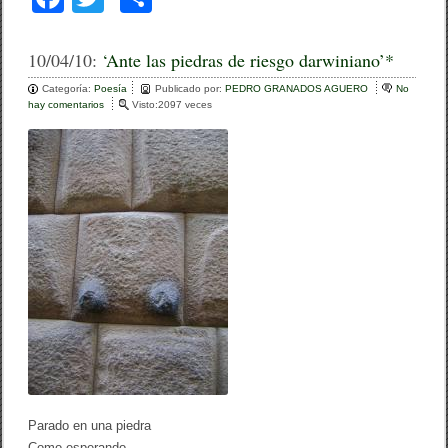
a
wi
o
c
tt
m
10/04/10:
‘Ante las piedras de riesgo darwiniano’*
e
er
p
Categoría:
Poesía
Publicado por:
PEDRO GRANADOS AGUERO
No
hay comentarios
e
Visto:2097 veces
b
ar
n
‘
o
tir
A
n
o
t
e
k
l
a
s
p
i
e
d
r
a
s
d
e
r
Parado en una piedra
i
e
Como esperando