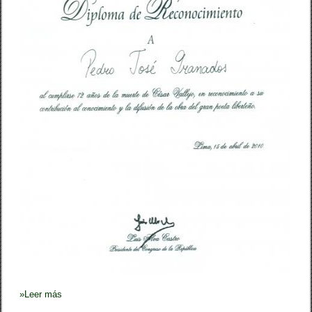
e
j
i
a
n
o
»
Leer más