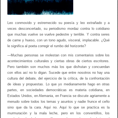
a
H
a
r
o
Leo conmovido y estremecido su poesía y leo extrañado y a
l
veces desconcertado, su periodismo mordaz contra lo cotidiano
d
A
que muchas vuelve se vuelve pedestre y terrible. Y contra seres
l
de carne y hueso, con un tono agudo, visceral, implacable. ¿Qué
v
a
le significa al poeta corregir el rumbo del horizonte?
r
a
—Muchas personas se molestan con mis comentarios sobre los
d
acontecimientos culturales y ciertas obras de ciertos escritores.
o
Pero también son muchos más los que disfrutan y concuerdan
T
e
con ellos así no lo digan. Sucede que entre nosotros no hay una
n
cultura del debate, del ejercicio de la crítica, de la confrontación
o
r
de ideas y propuestas. Lo que yo medianamente hago en otras
i
partes, en sociedades democráticas es materia cotidiana, en
o
Estados Unidos, en Alemania, en Francia se discute agriamente a
/
e
menudo sobre todos los temas y asuntos y nadie frunce el ceño
l
sino que da la cara. Aquí no. Aquí lo que se practica es la
u
murmuración y la mala leche, pero en los conventillos, los
n
i