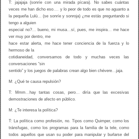
T: jajajaja (sonríe con una mirada pícara). No sabes cuántas
T
o
veces me han dicho eso…. y lo peor de todo es que no aguanto a
b
la pequeña Lulú… (se sonríe y sonroja) ¿me estás preguntando si
i
tengo a alguien
K
a
especial no?… bueno, mi musa…sí, pues, me inspira… me hace
n
ver muy por dentro, me
a
hace estar alerta, me hace tener conciencia de la fuerza y lo
s
h
hermoso de la
i
cotidianeidad, conversamos de todo y muchas veces las
r
o
conversaciones “sin
/
sentido” y los juegos de palabras crean algo bien chévere…jaja.
M
a
M: ¿Qué te causa repulsión?
r
i
T: Mmm…hay tantas cosas, pero… diría que las excesivas
e
l
demostraciones de afecto en público.
l
a
M: ¿Te interesa la política?
O
r
T: La política como profesión, no. Tipos como Quimper, como los
q
tránsfugas, como los programas para la familia de la tele, como
u
e
todos aquellos que usan su poder para manipular y burlarse del
t