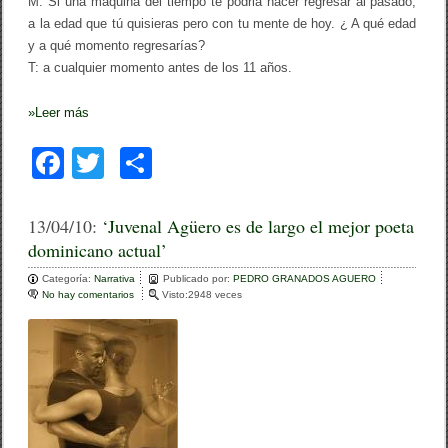
M: Si una máquina del tiempo te podria hacer regresar al pasado;
a la edad que tú quisieras pero con tu mente de hoy. ¿ A qué edad
y a qué momento regresarías?
T: a cualquier momento antes de los 11 años.
»
Leer más
F
T
C
a
wi
o
c
tt
m
13/04/10:
‘Juvenal Agüero es de largo el mejor poeta
dominicano actual’
e
er
p
Categoría:
b
Narrativa
ar
Publicado por:
PEDRO GRANADOS AGUERO
No hay comentarios
e
Visto:2948 veces
o
n
tir
‘
o
J
u
k
v
e
n
a
l