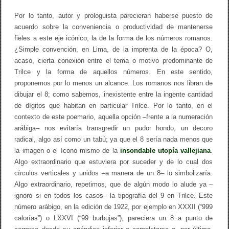
P
e
Por lo tanto, autor y prologuista parecieran haberse puesto de
r
acuerdo sobre la conveniencia o productividad de mantenerse
ú
fieles a este eje icónico; la de la forma de los números romanos.
¿Simple convención, en Lima, de la imprenta de la época? O,
acaso, cierta conexión entre el tema o motivo predominante de
Trilce y la forma de aquellos números. En este sentido,
proponemos por lo menos un alcance. Los romanos nos libran de
dibujar el 8; como sabemos, inexistente entre la ingente cantidad
de dígitos que habitan en particular Trilce. Por lo tanto, en el
contexto de este poemario, aquella opción –frente a la numeración
arábiga– nos evitaría transgredir un pudor hondo, un decoro
radical, algo así como un tabú; ya que el 8 sería nada menos que
la imagen o el ícono mismo de la
insondable utopía vallejiana
.
Algo extraordinario que estuviera por suceder y de lo cual dos
círculos verticales y unidos –a manera de un 8– lo simbolizaría.
Algo extraordinario, repetimos, que de algún modo lo alude ya –
ignoro si en todos los casos– la tipografía del 9 en Trilce. Este
número arábigo, en la edición de 1922, por ejemplo en XXXII (“999
calorías”) o LXXVI (“99 burbujas”), pareciera un 8 a punto de