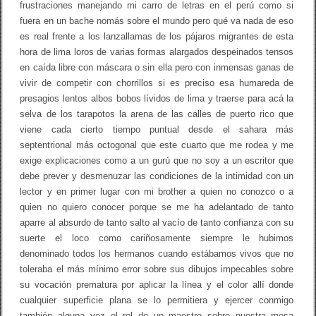
frustraciones manejando mi carro de letras en el perú como si
y
fuera en un bache nomás sobre el mundo pero qué va nada de eso
y
o
es real frente a los lanzallamas de los pájaros migrantes de esta
hora de lima loros de varias formas alargados despeinados tensos
en caída libre con máscara o sin ella pero con inmensas ganas de
vivir de competir con chorrillos si es preciso esa humareda de
presagios lentos albos bobos lívidos de lima y traerse para acá la
selva de los tarapotos la arena de las calles de puerto rico que
viene cada cierto tiempo puntual desde el sahara más
septentrional más octogonal que este cuarto que me rodea y me
exige explicaciones como a un gurú que no soy a un escritor que
debe prever y desmenuzar las condiciones de la intimidad con un
lector y en primer lugar con mi brother a quien no conozco o a
quien no quiero conocer porque se me ha adelantado de tanto
aparre al absurdo de tanto salto al vacío de tanto confianza con su
suerte el loco como cariñosamente siempre le hubimos
denominado todos los hermanos cuando estábamos vivos que no
toleraba el más mínimo error sobre sus dibujos impecables sobre
su vocación prematura por aplicar la línea y el color allí donde
cualquier superficie plana se lo permitiera y ejercer conmigo
también alguna vez el rol de un maestro sobre nuestra mesa