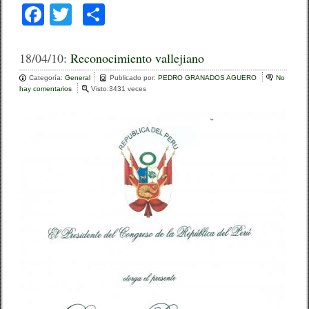
F
T
C
a
wi
o
c
tt
m
18/04/10:
Reconocimiento vallejiano
e
er
p
Categoría:
General
Publicado por:
PEDRO GRANADOS AGUERO
No
hay comentarios
e
Visto:3431 veces
b
ar
n
R
o
tir
e
c
o
o
n
k
o
c
i
m
i
e
n
t
o
v
a
l
l