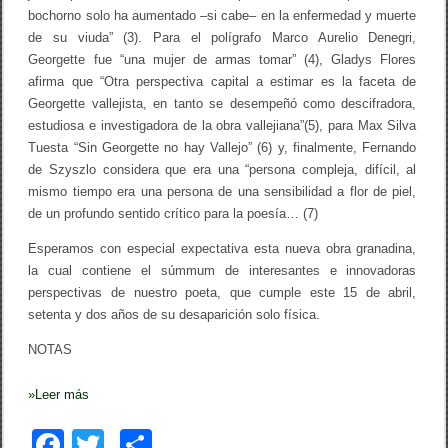
bochorno solo ha aumentado –si cabe– en la enfermedad y muerte
de su viuda” (3). Para el polígrafo Marco Aurelio Denegri,
Georgette fue “una mujer de armas tomar” (4), Gladys Flores
afirma que “Otra perspectiva capital a estimar es la faceta de
Georgette vallejista, en tanto se desempeñó como descifradora,
estudiosa e investigadora de la obra vallejiana”(5), para Max Silva
Tuesta “Sin Georgette no hay Vallejo” (6) y, finalmente, Fernando
de Szyszlo considera que era una “persona compleja, difícil, al
mismo tiempo era una persona de una sensibilidad a flor de piel,
de un profundo sentido crítico para la poesía… (7)
Esperamos con especial expectativa esta nueva obra granadina,
la cual contiene el súmmum de interesantes e innovadoras
perspectivas de nuestro poeta, que cumple este 15 de abril,
setenta y dos años de su desaparición solo física.
NOTAS
»
Leer más
F
T
C