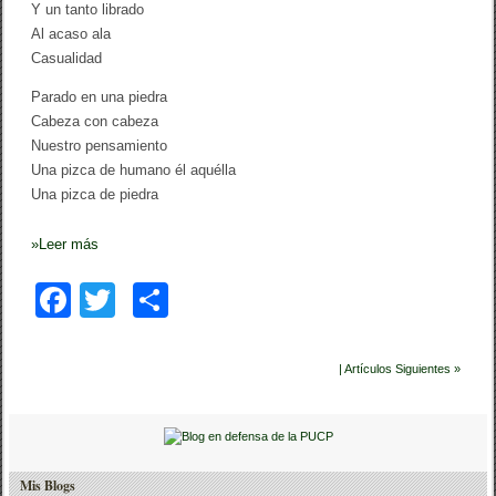
Y un tanto librado
Al acaso ala
Casualidad
Parado en una piedra
Cabeza con cabeza
Nuestro pensamiento
Una pizca de humano él aquélla
Una pizca de piedra
»
Leer más
F
T
C
a
wi
o
c
tt
m
| Artículos Siguientes »
e
er
p
b
ar
o
tir
Mis Blogs