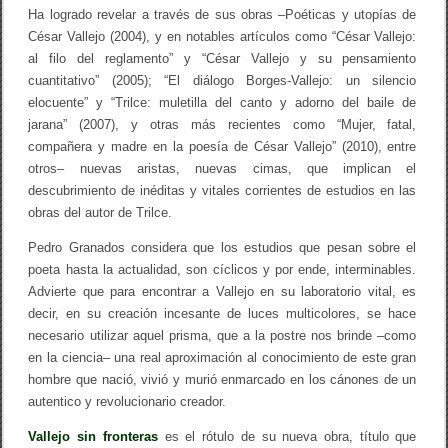
Ha logrado revelar a través de sus obras –Poéticas y utopías de
A
S
César Vallejo (2004), y en notables artículos como “César Vallejo:
/
al filo del reglamento” y “César Vallejo y su pensamiento
M
i
cuantitativo” (2005); “El diálogo Borges-Vallejo: un silencio
g
elocuente” y “Trilce: muletilla del canto y adorno del baile de
u
jarana” (2007), y otras más recientes como “Mujer, fatal,
e
l
compañera y madre en la poesía de César Vallejo” (2010), entre
P
otros– nuevas aristas, nuevas cimas, que implican el
a
descubrimiento de inéditas y vitales corrientes de estudios en las
c
h
obras del autor de Trilce.
a
s
Pedro Granados considera que los estudios que pesan sobre el
A
poeta hasta la actualidad, son cíclicos y por ende, interminables.
l
m
Advierte que para encontrar a Vallejo en su laboratorio vital, es
e
decir, en su creación incesante de luces multicolores, se hace
y
d
necesario utilizar aquel prisma, que a la postre nos brinde –como
a
en la ciencia– una real aproximación al conocimiento de este gran
hombre que nació, vivió y murió enmarcado en los cánones de un
autentico y revolucionario creador.
Vallejo sin fronteras
es el rótulo de su nueva obra, título que