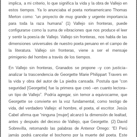
implica, a mi criterio, lo que significa la vida y la obra de Vallejo en
estos tiempos. Ya lo anunciaba el poeta norteamericano Thomas
Merton como: “un proyecto de muy grande y urgente importancia
para toda la raza humana” (1) Vallejo sin fronteras, puede
configurarse como la suma de vibraciones que nos produce el leer
y sentir la poesía de Vallejo. Vallejo sin fronteras, nos habla de las
dimensiones universales de nuestro poeta peruano en el campo de
la literatura. Vallejo sin fronteras, viene a ser el mensaje
primigenio del hombre a través de los tiempos.
En Vallejo sin fronteras, Granados se propone –y con justicia–
analizar la trascendencia de Georgette Marie Philippart Travers en
la vida y obra del autor de La piedra cansada. Postula que “con
seguridad [Georgette] fue la primera que creó –en cuanto lectora–
un tipo de Vallejo”. Podría agregar, sin temor a equivocarme, que
Georgette se convierte en la voz fundamental, como testigo de
vida, del verdadero Vallejo: el hombre, el poeta, el escritor. Jesús
Cabel afirma que “ninguna [mujer] alcanzó la dimensión de lealtad,
antes y después del deceso de Vallejo, que Georgette. (2) David
Sobrevilla, retomando las palabras de Antenor Orrego: “El Perú
jamás podrá cancelar el bochorno por la muerte del poeta. Este