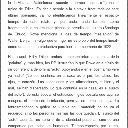
la de Abraham Valdelomar– sucede el tiempo cubista o “granular”
típico de Trilce. Es decir, acorde a la sintaxis fracturada de este
último poemario, ya no identificamos linealmente el espacio-
tiempo de este relato y, por ende, anda también como
fragmentada o en distintos planos la arcadia del sujeto (Santiago
de Chuco). Rowe menciona la idea de tiempo “mesiánico” de
Walter Benjamín –algo que en rigor no es propio del tiempo lineal–
como un concepto productivo para leer este poemario de 1922.
Hasta aquí, HN y Trilce –ambos– representarían la instancia de la
“palabra” y, más bien, los PP ilustrarían lo que Rowe en el título de
su conferencia denomina “acto”. Apoyándose en el poema “no vive
ya nadie” (“Lo que continúa en la casa es el pie, los labios, los
ojos, el corazón. Las negaciones y las afirmaciones, el bien y el
mal, se han dispersado. Lo que continúa en la casa, es el sujeto
del
acto
”), de esta época, el estudioso inglés postula que aquí se
recupera el tiempo de la infancia, pero ya no como nostalgia. Lo
fantasmagórico o gótico se vuelve aquí material; no es ya el
recuerdo, sino las personas mismas las que quedan. El sujeto del
“acto”, además, no sería el de la identidad personal, sino de una
compartida por todos los humanos. Tiempo-espacio, por último,