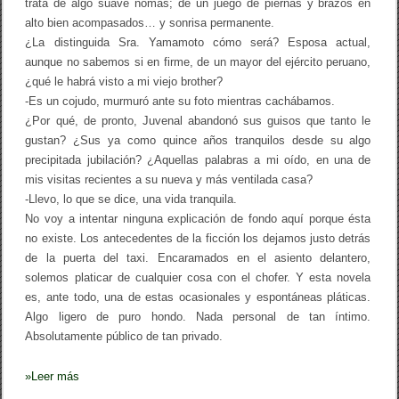
trata de algo suave nomás; de un juego de piernas y brazos en
o
m
alto bien acompasados… y sonrisa permanente.
i
¿La distinguida Sra. Yamamoto cómo será? Esposa actual,
n
aunque no sabemos si en firme, de un mayor del ejército peruano,
i
c
¿qué le habrá visto a mi viejo brother?
a
-Es un cojudo, murmuró ante su foto mientras cachábamos.
n
¿Por qué, de pronto, Juvenal abandonó sus guisos que tanto le
o
a
gustan? ¿Sus ya como quince años tranquilos desde su algo
c
precipitada jubilación? ¿Aquellas palabras a mi oído, en una de
t
u
mis visitas recientes a su nueva y más ventilada casa?
a
-Llevo, lo que se dice, una vida tranquila.
l
No voy a intentar ninguna explicación de fondo aquí porque ésta
’
no existe. Los antecedentes de la ficción los dejamos justo detrás
de la puerta del taxi. Encaramados en el asiento delantero,
solemos platicar de cualquier cosa con el chofer. Y esta novela
es, ante todo, una de estas ocasionales y espontáneas pláticas.
Algo ligero de puro hondo. Nada personal de tan íntimo.
Absolutamente público de tan privado.
»
Leer más