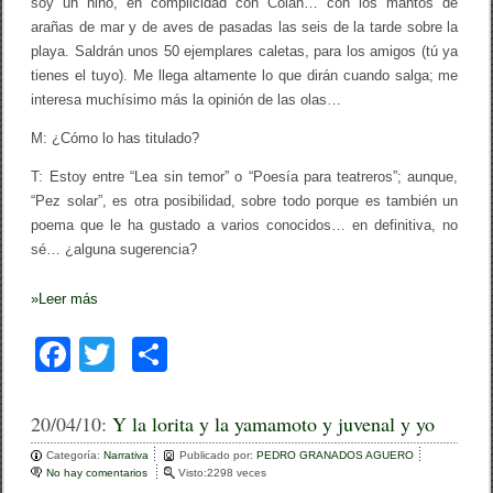
soy un niño, en complicidad con Colán… con los mantos de
arañas de mar y de aves de pasadas las seis de la tarde sobre la
playa. Saldrán unos 50 ejemplares caletas, para los amigos (tú ya
tienes el tuyo). Me llega altamente lo que dirán cuando salga; me
interesa muchísimo más la opinión de las olas…
M: ¿Cómo lo has titulado?
T: Estoy entre “Lea sin temor” o “Poesía para teatreros”; aunque,
“Pez solar”, es otra posibilidad, sobre todo porque es también un
poema que le ha gustado a varios conocidos… en definitiva, no
sé… ¿alguna sugerencia?
»
Leer más
F
T
C
a
wi
o
c
tt
m
20/04/10:
Y la lorita y la yamamoto y juvenal y yo
e
er
p
Categoría:
Narrativa
Publicado por:
PEDRO GRANADOS AGUERO
No hay comentarios
e
Visto:2298 veces
n