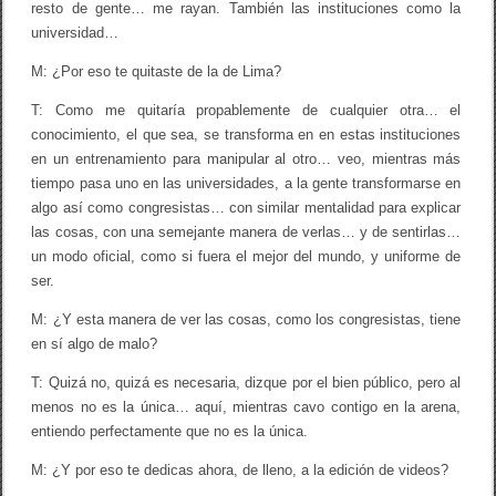
resto de gente… me rayan. También las instituciones como la
t
(
universidad…
c
o
M: ¿Por eso te quitaste de la de Lima?
n
t
T: Como me quitaría propablemente de cualquier otra… el
i
conocimiento, el que sea, se transforma en en estas instituciones
n
u
en un entrenamiento para manipular al otro… veo, mientras más
a
tiempo pasa uno en las universidades, a la gente transformarse en
c
algo así como congresistas… con similar mentalidad para explicar
i
ó
las cosas, con una semejante manera de verlas… y de sentirlas…
n
un modo oficial, como si fuera el mejor del mundo, y uniforme de
)
ser.
M: ¿Y esta manera de ver las cosas, como los congresistas, tiene
en sí algo de malo?
T: Quizá no, quizá es necesaria, dizque por el bien público, pero al
menos no es la única… aquí, mientras cavo contigo en la arena,
entiendo perfectamente que no es la única.
M: ¿Y por eso te dedicas ahora, de lleno, a la edición de videos?