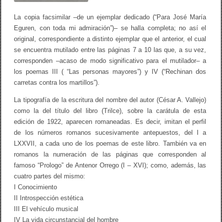
l
c
La copia facsimilar –de un ejemplar dedicado (“Para José María
e
d
Eguren, con toda mi admiración”)– se halla completa; no así el
e
original, correspondiente a distinto ejemplar que el anterior, el cual
l
se encuentra mutilado entre las páginas 7 a 10 las que, a su vez,
a
B
corresponden –acaso de modo significativo para el mutilador– a
i
los poemas III ( “Las personas mayores”) y IV (“Rechinan dos
b
l
carretas contra los martillos”).
i
o
La tipografía de la escritura del nombre del autor (César A. Vallejo)
t
como la del título del libro (Trilce), sobre la carátula de esta
e
c
edición de 1922, aparecen romaneadas. Es decir, imitan el perfil
a
de los números romanos sucesivamente antepuestos, del I a
N
LXXVII, a cada uno de los poemas de este libro. También va en
a
c
romanos la numeración de las páginas que corresponden al
i
famoso “Prologo” de Antenor Orrego (I – XVI); como, además, las
o
cuatro partes del mismo:
n
a
I Conocimiento
l
II Introspección estética
d
e
III El vehículo musical
l
IV La vida circunstancial del hombre