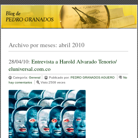
Archivo por meses:
abril 2010
28/04/10:
Entrevista a Harold Alvarado Tenorio/
eluniversal.com.co
Categoría:
General
Publicado por:
PEDRO GRANADOS AGUERO
No
hay comentarios
e
Visto:2508 veces
n
E
n
t
r
e
v
i
s
t
a