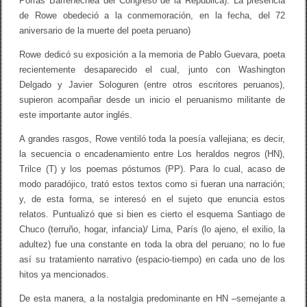
Porras Barrenechea del Congreso de la República). La presencia
c
de Rowe obedeció a la conmemoración, en la fecha, del 72
t
aniversario de la muerte del poeta peruano)
o
y
l
Rowe dedicó su exposición a la memoria de Pablo Guevara, poeta
a
recientemente desaparecido el cual, junto con Washington
p
Delgado y Javier Sologuren (entre otros escritores peruanos),
a
l
supieron acompañar desde un inicio el peruanismo militante de
a
este importante autor inglés.
b
r
A grandes rasgos, Rowe ventiló toda la poesía vallejiana; es decir,
a
”
la secuencia o encadenamiento entre Los heraldos negros (HN),
p
Trilce (T) y los poemas póstumos (PP). Para lo cual, acaso de
o
modo paradójico, trató estos textos como si fueran una narración;
r
W
y, de esta forma, se interesó en el sujeto que enuncia estos
i
relatos. Puntualizó que si bien es cierto el esquema Santiago de
l
Chuco (terruño, hogar, infancia)/ Lima, París (lo ajeno, el exilio, la
l
i
adultez) fue una constante en toda la obra del peruano; no lo fue
a
así su tratamiento narrativo (espacio-tiempo) en cada uno de los
m
R
hitos ya mencionados.
o
w
De esta manera, a la nostalgia predominante en HN –semejante a
e