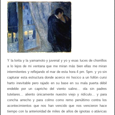
b
ar
Y
o
tir
l
a
o
l
o
k
r
i
t
a
y
l
a
y
a
Y la lorita y la yamamoto y juvenal y yo y esas luces de chorrillos
m
a
a lo lejos de mi ventana que me miran más bien ellas me miran
m
intermitentes y reflejando el mar de esta hora 4 pm. 5pm. y yo sin
o
capturar esta estructura donde acerco mi hocico a un follón cursi
t
o
harto inevitable pero rajado en su base en su mala puerta débil
y
endeble por un capricho del viento salino… ola sin padres
j
tutelares… aliento únicamente nuestro viejo y ridículo… y para
u
v
concha arrecho y para colmo como remo penúltimo contra los
e
acontecimientos que nos han vencido que nos vencieron hace
n
a
tiempo con la anterioridad de miles de años de ignotas o atávicas
l