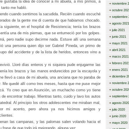
 Me gustaba la idea de conocer a mi abuela, a mis primos, a
noviembre 
 tanto me habló.
octubre 202
endo cuando sentimos la sacudida. Recién cuando escuché
septiembre 
perados de la gente me di cuenta de que habiamos chocado.
agosto 202
a siguiente, en el hospital de Resistencia; tenía los brazos
julio 2021
entía una de mis piernas, que se entumeció por los golpes.
junio 2021
á, pero nadie supo decirme nada. Estuve allí una semana
mayo 2021
ió una persona quien dijo ser Gabriel Pineda, un primo de
abril 2021
upo del accidente y de la lista de heridos, entonces vino a
marzo 2021
febrero 202
evivió. Lloré días enteros y ni siquiera pude enjugarme las
enero 2021
tenía los brazos y las manos endurecidos por la escayola y
diciembre 2
 me llevó a casa de mi abuela, una anciana que no paraba de
noviembre 
ar. Me quedé allí como tres meses, hasta que me puse mejor
acá. Yo creo que en Asunción, un muchacho como yo tiene
octubre 202
 de encontrar trabajo. Mientras tanto, cuido y lavo los autos
septiembre 
Catedral. Al principio los otros adolescentes me miraban mal,
agosto 202
por mi acento, pero ahora ya nos hicimos amigos y
julio 2020
lientes.
junio 2020
enan las campanas, y las palomas salen volando hacia el
mayo 2020
su frase de que todo irá mejorando, alguna vez.