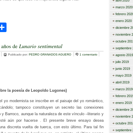
abril 2020
marzo 2020
febrero 202
enero 2020
C
diciembre 2
i
o
noviembre 
octubre 201
m
 años de
Lunario sentimental
septiembre 
r
p
Publicado por:
PEDRO GRANADOS AGUERO
1 comentario
e
agosto 201
n
ar
julio 2019
1
junio 2019
0
tir
0
mayo 2019
a
abril 2019
ñ
o
marzo 2019
obre la poesía de Leopoldo Lugones)
s
febrero 201
d
 el yo modernista se inscribe en el paisaje del yo romántico,
e
enero 2019
icándolo; tampoco constituyen un secreto las conexiones
L
diciembre 2
u
y Barroco, aunque la naturaleza de este vínculo –literario y
n
noviembre 
 esté aún por hacerse . El presente breve ensayo desea
a
octubre 201
r
una discreta vuelta de tuerca, con esto último. Para tal fin
septiembre 
i