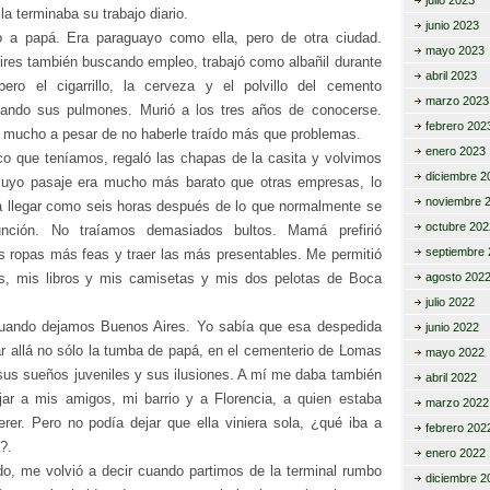
julio 2023
la terminaba su trabajo diario.
junio 2023
o a papá. Era paraguayo como ella, pero de otra ciudad.
mayo 2023
ires también buscando empleo, trabajó como albañil durante
abril 2023
ero el cigarrillo, la cerveza y el polvillo del cemento
marzo 2023
nando sus pulmones. Murió a los tres años de conocerse.
febrero 202
o mucho a pesar de no haberle traído más que problemas.
enero 2023
oco que teníamos, regaló las chapas de la casita y volvimos
diciembre 2
cuyo pasaje era mucho más barato que otras empresas, lo
noviembre 
ía llegar como seis horas después de lo que normalmente se
octubre 202
unción. No traíamos demasiados bultos. Mamá prefirió
septiembre 
s ropas más feas y traer las más presentables. Me permitió
s, mis libros y mis camisetas y mis dos pelotas de Boca
agosto 202
julio 2022
cuando dejamos Buenos Aires. Yo sabía que esa despedida
junio 2022
ar allá no sólo la tumba de papá, en el cementerio de Lomas
mayo 2022
sus sueños juveniles y sus ilusiones. A mí me daba también
abril 2022
dejar a mis amigos, mi barrio y a Florencia, a quien estaba
marzo 2022
er. Pero no podía dejar que ella viniera sola, ¿qué iba a
febrero 202
?.
enero 2022
do, me volvió a decir cuando partimos de la terminal rumbo
diciembre 2