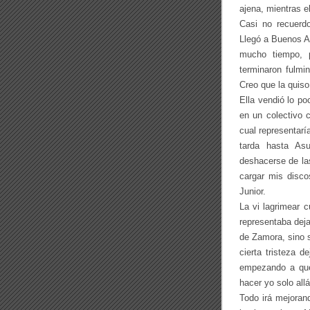
ajena, mientras el
Casi no recuerd
Llegó a Buenos A
mucho tiempo, p
terminaron fulmi
Creo que la quis
Ella vendió lo p
en un colectivo 
cual representar
tarda hasta As
deshacerse de la
cargar mis disco
Junior.
La vi lagrimear 
representaba dej
de Zamora, sino 
cierta tristeza 
empezando a quer
hacer yo solo allá
Todo irá mejoran