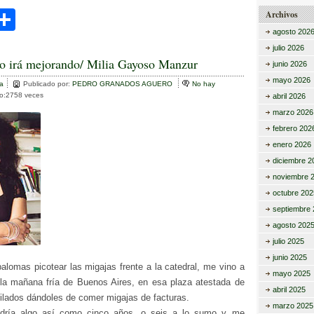
C
Archivos
agosto 202
i
o
julio 2026
m
o irá mejorando/ Milia Gayoso Manzur
junio 2026
r
p
mayo 2026
va
Publicado por:
PEDRO GRANADOS AGUERO
No hay
to:2758 veces
abril 2026
ar
marzo 2026
tir
febrero 202
enero 2026
diciembre 2
noviembre 
octubre 202
septiembre 
agosto 202
julio 2025
junio 2025
alomas picotear las migajas frente a la catedral, me vino a
mayo 2025
la mañana fría de Buenos Aires, en esa plaza atestada de
abril 2025
ilados dándoles de comer migajas de facturas.
marzo 2025
dría algo así como cinco años, o seis a lo sumo y me