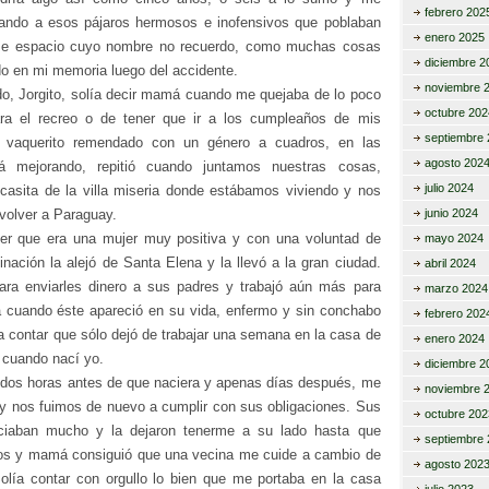
febrero 202
ando a esos pájaros hermosos e inofensivos que poblaban
enero 2025
se espacio cuyo nombre no recuerdo, como muchas cosas
diciembre 2
do en mi memoria luego del accidente.
noviembre 
do, Jorgito, solía decir mamá cuando me quejaba de lo poco
octubre 202
a el recreo o de tener que ir a los cumpleaños de mis
septiembre 
 vaquerito remendado con un género a cuadros, en las
agosto 202
irá mejorando, repitió cuando juntamos nuestras cosas,
julio 2024
asita de la villa miseria donde estábamos viviendo y nos
volver a Paraguay.
junio 2024
er que era una mujer muy positiva y con una voluntad de
mayo 2024
inación la alejó de Santa Elena y la llevó a la gran ciudad.
abril 2024
ra enviarles dinero a sus padres y trabajó aún más para
marzo 2024
 cuando éste apareció en su vida, enfermo y sin conchabo
febrero 202
a contar que sólo dejó de trabajar una semana en la casa de
enero 2024
, cuando nací yo.
diciembre 2
a dos horas antes de que naciera y apenas días después, me
noviembre 
 y nos fuimos de nuevo a cumplir con sus obligaciones. Sus
octubre 202
eciaban mucho y la dejaron tenerme a su lado hasta que
septiembre 
os y mamá consiguió que una vecina me cuide a cambio de
agosto 202
Solía contar con orgullo lo bien que me portaba en la casa