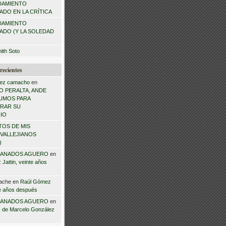
DAMIENTO
DO EN LA CRÍTICA
DAMIENTO
ADO (Y LA SOLEDAD
mith Soto
recientes
ez camacho
en
 PERALTA, ANDE
NSUMOS PARA
RAR SU
IO
TOS DE MIS
VALLEJIANOS
)
ANADOS AGUERO
en
Jattin, veinte años
ache
en
Raúl Gómez
te años después
ANADOS AGUERO
en
 de Marcelo González