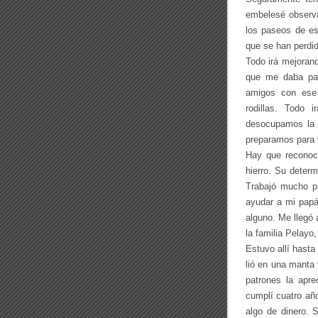
i
embelesé observ
l
i
los paseos de e
a
que se han perdi
G
Todo irá mejoran
a
y
que me daba par
o
amigos con ese
s
rodillas. Todo 
o
M
desocupamos la c
a
preparamos para 
n
z
Hay que reconoc
u
hierro. Su determ
r
Trabajó mucho pa
ayudar a mi papá
alguno. Me llegó 
la familia Pelayo
Estuvo allí hast
lió en una manta
patrones la apr
cumplí cuatro añ
algo de dinero. 