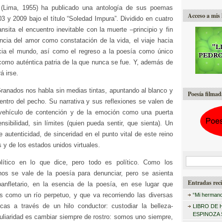
(Lima, 1955) ha publicado una antología de sus poemas
Acceso a mis 
03 y 2009 bajo el título “Soledad Impura”. Dividido en cuatro
ransita el encuentro inevitable con la muerte –principio y fin
encia del amor como constatación de la vida, el viaje hacia
ia el mundo, así como el regreso a la poesía como único
 como auténtica patria de la que nunca se fue. Y, además de
á irse.
Granados nos habla sin medias tintas, apuntando al blanco y
Poesía filmad
entro del pecho. Su narrativa y sus reflexiones se valen de
vehículo de contención y de la emoción como una puerta
ensibilidad, sin límites (quien pueda sentir, que sienta). Un
e autenticidad, de sinceridad en el punto vital de este reino
s y de los estados unidos virtuales.
B
ítico en lo que dice, pero todo es político. Como los
anos se vale de la poesía para denunciar, pero se asienta
u
Entradas reci
anfletario, en la esencia de la poesía, en ese lugar que
s
s como un río perpetuo, y que va recorriendo las diversas
“Mi hermano
c
ricas a través de un hilo conductor: custodiar la belleza-
LIBRO DE 
a
ESPINOZA
uliaridad es cambiar siempre de rostro: somos uno siempre,