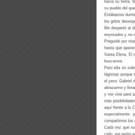
hacia su tierra.
su pueblo del que
Estábamos durmi
los gritos deses
Me desperté al dí
enyesados y no s
Pregunté por mam
hasta que aparec
Santa Elena. El s
buscarnos.
Pero ella no sobr
lágrimas porque 
el yeso. Gabriel
abrazarme y llor
y me vine para 
más posibilidades
aquí frente a la 
especialmente 
compartimos los c
Cada vez que su
cielo, me repito 