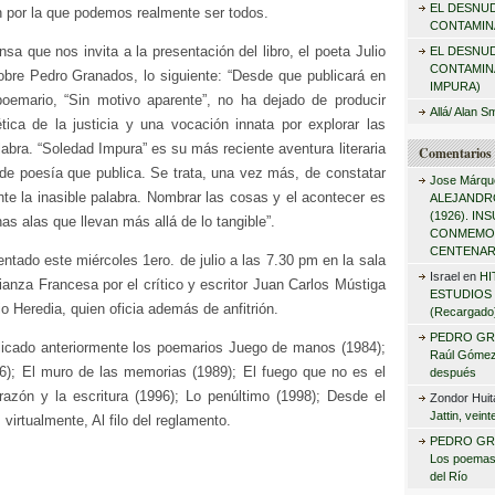
EL DESNU
r
n por la que podemos realmente ser todos.
CONTAMINA
:
nsa que nos invita a la presentación del libro, el poeta Julio
EL DESNU
CONTAMIN
obre Pedro Granados, lo siguiente: “Desde que publicará en
IMPURA)
oemario, “Sin motivo aparente”, no ha dejado de producir
Allá/ Alan S
tica de la justicia y una vocación innata por explorar las
labra. “Soledad Impura” es su más reciente aventura literaria
Comentarios 
 de poesía que publica. Se trata, una vez más, de constatar
Jose Márqu
nte la inasible palabra. Nombrar las cosas y el acontecer es
ALEJANDRO
(1926). I
as alas que llevan más allá de lo tangible”.
CONMEMO
CENTENAR
sentado este miércoles 1ero. de julio a las 7.30 pm en la sala
Israel
en
HI
ianza Francesa por el crítico y escritor Juan Carlos Mústiga
ESTUDIOS 
io Heredia, quien oficia además de anfitrión.
(Recargado
PEDRO GR
icado anteriormente los poemarios Juego de manos (1984);
Raúl Gómez 
6); El muro de las memorias (1989); El fuego que no es el
después
orazón y la escritura (1996); Lo penúltimo (1998); Desde el
Zondor Huit
Jattin, vein
 virtualmente, Al filo del reglamento.
PEDRO GR
Los poemas
del Río