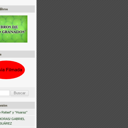
libros
a
entes
 Rafael” y “Huaraz”
HORAS/ GABRIEL
 SUÁREZ