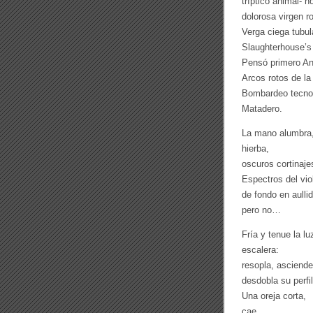
tríptico animal- h
dolorosa virgen ro
Verga ciega tubul
Slaughterhouse’s 
Pensó primero Anu
Arcos rotos de la
Bombardeo tecnol
Matadero.
La mano alumbra, 
hierba,
oscuros cortinaje
Espectros del vio
de fondo en aulli
pero no…
Fría y tenue la lu
escalera:
resopla, asciende
desdobla su perfil
Una oreja corta,
cae,