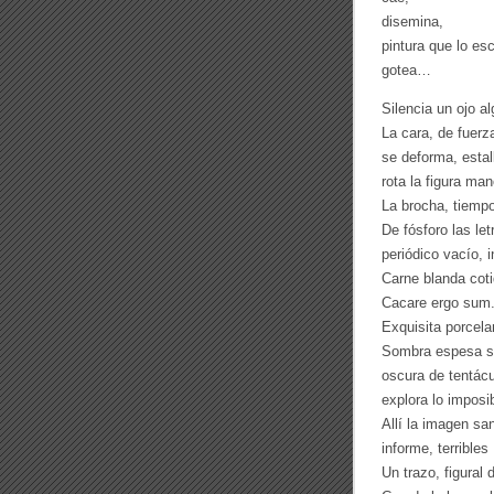
disemina,
pintura que lo es
gotea…
Silencia un ojo al
La cara, de fuerz
se deforma, estal
rota la figura ma
La brocha, tiem
De fósforo las let
periódico vacío,
Carne blanda coti
Cacare ergo sum
Exquisita porcela
Sombra espesa so
oscura de tentácu
explora lo imposib
Allí la imagen sa
informe, terribl
Un trazo, figural 