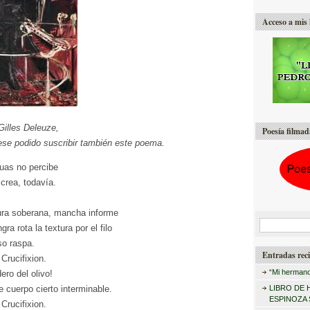
Acceso a mis 
Gilles Deleuze,
Poesía filmad
ese podido suscribir también este poema.
uas no percibe
 crea, todavía.
rura soberana, mancha informe
B
ra rota la textura por el filo
u
so raspa.
Entradas reci
Crucifixion.
s
“Mi hermano
ero del olivo!
c
e cuerpo cierto interminable.
LIBRO DE 
a
ESPINOZA
Crucifixion.