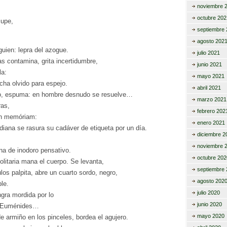
noviembre 
octubre 202
cupe,
septiembre 
agosto 202
guien: lepra del azogue.
julio 2021
as contamina, grita incertidumbre,
junio 2021
la:
mayo 2021
ncha olvido para espejo.
abril 2021
po, espuma: en hombre desnudo se resuelve…
marzo 2021
ras,
febrero 202
 in memóriam:
enero 2021
diana se rasura su cadáver de etiqueta por un día.
diciembre 2
.
noviembre 
na de inodoro pensativo.
octubre 202
litaria mana el cuerpo. Se levanta,
septiembre 
los palpita, abre un cuarto sordo, negro,
agosto 202
le.
julio 2020
ngra mordida por lo
junio 2020
es Euménides…
mayo 2020
de armiño en los pinceles, bordea el agujero.