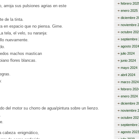
febrero 202
o, arroja sus pulsiones agrias en este
enero 2025
diciembre 2
e de la tinta.
noviembre 
ra en espacio que no piensa. Gime.
octubre 202
a tela, el velo, su naranja:
septiembre 
illo nuevamente.
do.
agosto 202
dedos machos mastican
julio 2024
piano flores blancas.
junio 2024
mayo 2024
egras.
abril 2024
a:
marzo 2024
febrero 202
enero 2024
diciembre 2
do del motor su chorro de agua/pintura sobre un lienzo.
noviembre 
.
octubre 202
e.
septiembre 
agosto 202
a cabeza -enigmático,