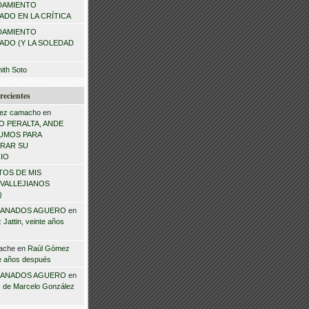
DAMIENTO
DO EN LA CRÍTICA
DAMIENTO
ADO (Y LA SOLEDAD
mith Soto
recientes
ez camacho
en
 PERALTA, ANDE
NSUMOS PARA
RAR SU
IO
TOS DE MIS
VALLEJIANOS
)
ANADOS AGUERO
en
Jattin, veinte años
ache
en
Raúl Gómez
te años después
ANADOS AGUERO
en
 de Marcelo González