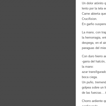
Un dolor atónito 
lento por la tela 
Carne abierta qu
Crucifixion.
En garfio suspend
La mano, con trapo
la hemorragia, en
despega, en el air
paraguas del mie
Con duro hierro a
-garra del halcón,
la mano:
azar transfigurad
boca ciega.
Un puño, tremend
golpea sobre un l
de las fuerzas… 
Chorro ardiente q