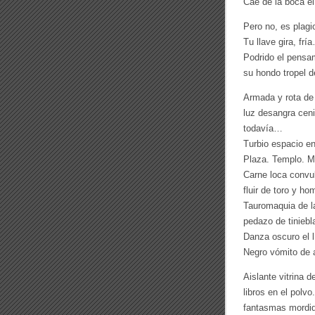
Cae de la boca e
Pero no, es plagio
Tu llave gira, frí
Podrido el pensam
su hondo tropel 
Armada y rota de
luz desangra ceni
todavía…
Turbio espacio en
Plaza. Templo. M
Carne loca convu
fluir de toro y ho
Tauromaquia de la
pedazo de tiniebl
Danza oscuro el lí
Negro vómito de 
Aislante vitrina 
libros en el polvo
fantasmas mordido