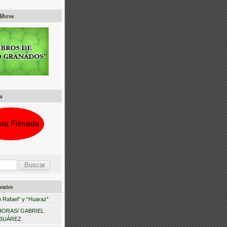
libros
a
entes
 Rafael” y “Huaraz”
HORAS/ GABRIEL
 SUÁREZ