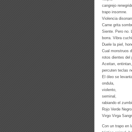
cangrejo renegrid
trapo insomne.
Violencia disonant
Carne grita somb
Siente. Pero no. L
borra. Vibra cuch
Duele la piel, hon
Cual monstruos 
rotos dientes del 
Aceitan, entintan,
percuten teclas n
El óleo se levant
ondula,
violento,
seminal,
rabiando el zumbi
Rojo Verde Negro
Virgo Virga Sangr
Con un trapo en l