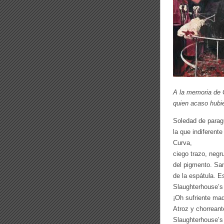
A la memoria de 
quien acaso hubi
Soledad de parag
la que indiferente
Curva,
ciego trazo, neg
del pigmento. Sang
de la espátula. E
Slaughterhouse’s 
¡Oh sufriente mad
Atroz y chorreant
Slaughterhouse’s 