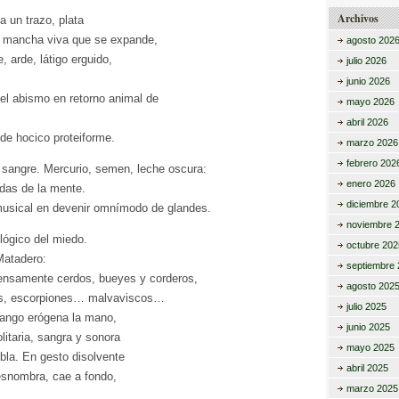
Archivos
a un trazo, plata
s, mancha viva que se expande,
agosto 202
, arde, látigo erguido,
julio 2026
junio 2026
el abismo en retorno animal de
mayo 2026
abril 2026
e hocico proteiforme.
marzo 2026
febrero 202
: sangre. Mercurio, semen, leche oscura:
enero 2026
das de la mente.
diciembre 2
musical en devenir omnímodo de glandes.
noviembre 
ógico del miedo.
octubre 202
Matadero:
septiembre 
tensamente cerdos, bueyes y corderos,
agosto 202
les, escorpiones… malvaviscos…
julio 2025
fango erógena la mano,
junio 2025
litaria, sangra y sonora
mayo 2025
bla. En gesto disolvente
abril 2025
esnombra, cae a fondo,
marzo 2025