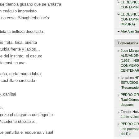
EL DESNU
r
que tiembla gusano que se arrastra
CONTAMINA
en coágulo imprevisto.
:
EL DESNU
e no cesa. Slaughterhouse’s
CONTAMIN
IMPURA)
ida la belleza desollada.
Allá/ Alan S
 frota, loca, orienta
Comentarios 
turbia frente y labios…
Jose Márqu
e del instinto, el oscuro
ALEJANDRO
(1926). I
do casi un ave.
CONMEMO
CENTENAR
raña, corta marca labra
Israel
en
HI
 cuchilla enardecida-
ESTUDIOS 
(Recargado
o, caníbal
PEDRO GR
Raúl Gómez 
después
o,
Zondor Huit
ienzo el diagrama contingente
Jattin, vein
Accidente utilizable…
PEDRO GR
Los poemas
ue perturba el esquema visual
del Río