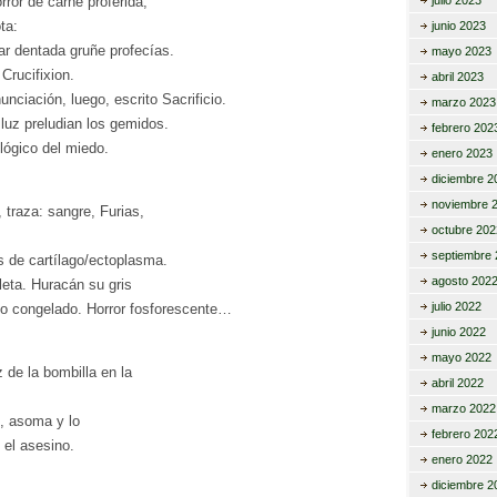
orror de carne proferida,
julio 2023
ta:
junio 2023
ar dentada gruñe profecías.
mayo 2023
Crucifixion.
abril 2023
nciación, luego, escrito Sacrificio.
marzo 2023
 luz preludian los gemidos.
febrero 202
ógico del miedo.
enero 2023
diciembre 2
noviembre 
traza: sangre, Furias,
octubre 202
septiembre 
s de cartílago/ectoplasma.
agosto 202
leta. Huracán su gris
julio 2022
do congelado. Horror fosforescente…
junio 2022
mayo 2022
z de la bombilla en la
abril 2022
marzo 2022
, asoma y lo
febrero 202
 el asesino.
enero 2022
diciembre 2