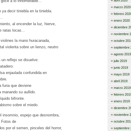
l goce a lo innombrable…
abril 2020
marzo 2020
 ya decir tiniebla en la tiniebla.
febrero 202
a…
enero 2020
iento, al encender la luz, hierve,
diciembre 2
de ratas locas…
noviembre 
 violines la mano huracanada,
octubre 201
tal violenta sobre un lienzo, neutro
septiembre 
agosto 201
 un reflejo se disuelve:
julio 2019
atadero:
junio 2019
lsa enjaulada confundida en
mayo 2019
mbre.
abril 2019
 furia que deviene
marzo 2019
a manando su aullido.
febrero 201
quido bifronte.
enero 2019
abismo sobre el miedo.
diciembre 2
del insomnio, espejo que desnombra,
noviembre 
. Fotos de
octubre 201
s por el semen, pinceles del horror,
septiembre 