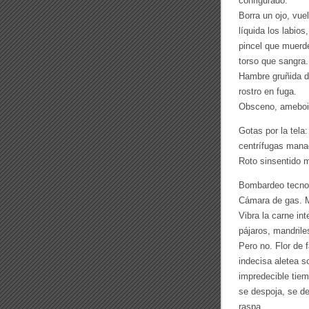
configurado.
Borra un ojo, vuel
líquida los labio
pincel que muerde
torso que sangra.
Hambre gruñida d
rostro en fuga.
Obsceno, ameboid
Gotas por la tela
centrífugas mana
Roto sinsentido 
Bombardeo tecnol
Cámara de gas. 
Vibra la carne in
pájaros, mandri
Pero no. Flor de 
indecisa aletea so
impredecible tiem
se despoja, se d
raspa,