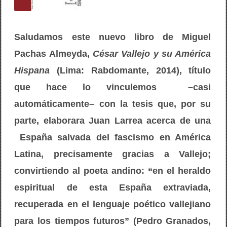
e
l
P
a
c
Saludamos este nuevo libro de Miguel
h
a
Pachas Almeyda,
César Vallejo y su América
s
A
Hispana
(Lima: Rabdomante, 2014), título
l
m
que hace lo vinculemos –casi
e
y
automáticamente– con la tesis que, por su
d
a
parte, elaborara Juan Larrea acerca de una
España salvada del fascismo en América
Latina, precisamente gracias a Vallejo;
convirtiendo al poeta andino: “en el heraldo
espiritual de esta España extraviada,
recuperada en el lenguaje poético vallejiano
para los tiempos futuros” (Pedro Granados,