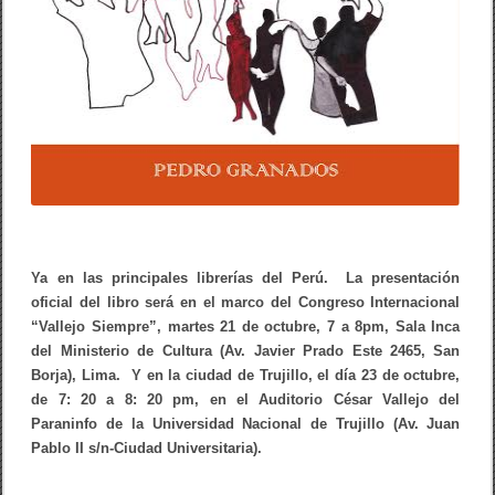
r
i
l
c
e
:
h
ú
m
e
r
o
s
p
a
r
Ya en las principales librerías del Perú. La presentación
a
oficial del libro será en el marco del Congreso Internacional
b
“Vallejo Siempre”, martes 21 de octubre, 7 a 8pm, Sala Inca
a
i
del Ministerio de Cultura (Av. Javier Prado Este 2465, San
l
Borja), Lima. Y en la ciudad de Trujillo, el día 23 de octubre,
a
de 7: 20 a 8: 20 pm, en el Auditorio César Vallejo del
r
Paraninfo de la Universidad Nacional de Trujillo (Av. Juan
Pablo II s/n-Ciudad Universitaria).