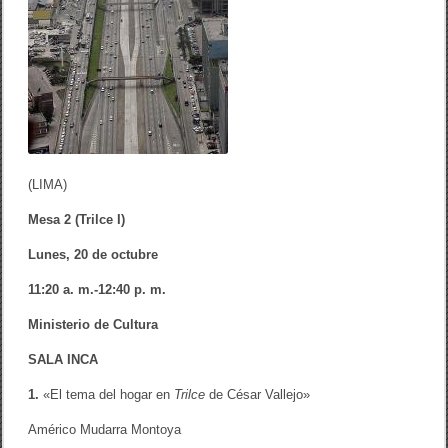
l
C
o
n
g
r
e
s
o
I
n
(LIMA)
t
e
Mesa 2 (Trilce I)
r
n
Lunes, 20 de octubre
a
c
i
11:20 a. m.-12:40 p. m.
o
n
Ministerio de Cultura
a
l
SALA INCA
‘
V
1.
«El tema del hogar en
Trilce
de César Vallejo»
a
l
Américo Mudarra Montoya
l
e