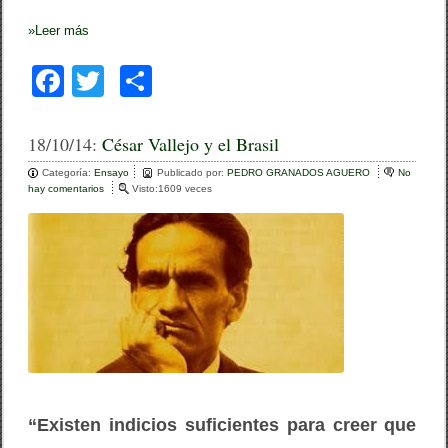
»
Leer más
F
T
C
a
wi
o
c
tt
m
18/10/14:
César Vallejo y el Brasil
e
er
p
Categoría:
Ensayo
Publicado por:
PEDRO GRANADOS AGUERO
No
hay comentarios
e
Visto:1609 veces
b
ar
n
C
o
tir
é
s
o
a
r
k
V
a
l
l
e
j
o
y
“Existen indicios suficientes para creer que
e
l