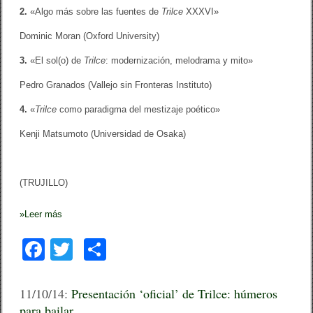
j
2.
«Algo más sobre las fuentes de
Trilce
XXXVI»
o
S
Dominic Moran (Oxford University)
i
e
3.
«El sol(o) de
Trilce
: modernización, melodrama y mito»
m
p
Pedro Granados (Vallejo sin Fronteras Instituto)
r
e
4.
«
Trilce
como paradigma del mestizaje poético»
’
Kenji Matsumoto (Universidad de Osaka)
(TRUJILLO)
»
Leer más
F
T
C
a
wi
o
c
tt
m
11/10/14:
Presentación ‘oficial’ de Trilce: húmeros
para bailar