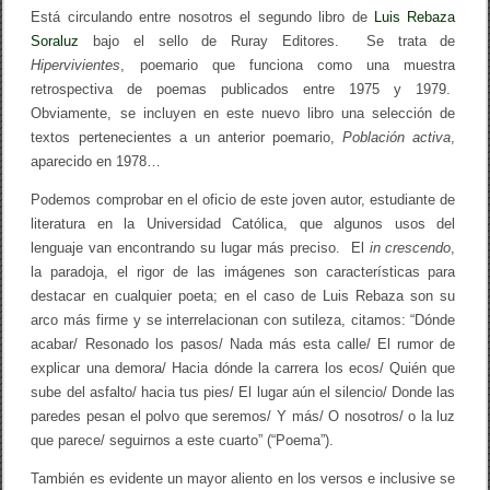
S
Está circulando entre nosotros el segundo libro de
Luis Rebaza
o
Soraluz
bajo el sello de Ruray Editores. Se trata de
r
a
Hipervivientes
, poemario que funciona como una muestra
l
retrospectiva de poemas publicados entre 1975 y 1979.
u
Obviamente, se incluyen en este nuevo libro una selección de
z
textos pertenecientes a un anterior poemario,
Población activa
,
aparecido en 1978…
Podemos comprobar en el oficio de este joven autor, estudiante de
literatura en la Universidad Católica, que algunos usos del
lenguaje van encontrando su lugar más preciso. El
in crescendo
,
la paradoja, el rigor de las imágenes son características para
destacar en cualquier poeta; en el caso de Luis Rebaza son su
arco más firme y se interrelacionan con sutileza, citamos: “Dónde
acabar/ Resonado los pasos/ Nada más esta calle/ El rumor de
explicar una demora/ Hacia dónde la carrera los ecos/ Quién que
sube del asfalto/ hacia tus pies/ El lugar aún el silencio/ Donde las
paredes pesan el polvo que seremos/ Y más/ O nosotros/ o la luz
que parece/ seguirnos a este cuarto” (“Poema”).
También es evidente un mayor aliento en los versos e inclusive se