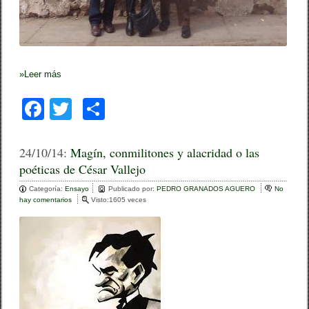
o
S
i
e
m
p
r
»
Leer más
e
’
F
T
C
a
wi
o
c
tt
m
24/10/14:
Magín, conmilitones y alacridad o las
poéticas de César Vallejo
e
er
p
Categoría:
b
Ensayo
ar
Publicado por:
PEDRO GRANADOS AGUERO
No
hay comentarios
e
Visto:1605 veces
o
n
tir
M
o
a
g
k
í
n
,
c
o