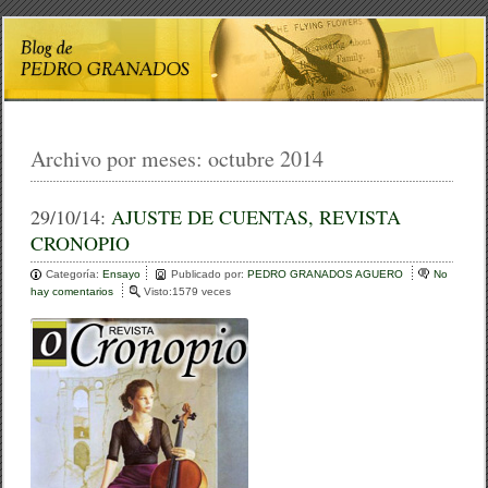
Archivo por meses:
octubre 2014
29/10/14:
AJUSTE DE CUENTAS, REVISTA
CRONOPIO
Categoría:
Ensayo
Publicado por:
PEDRO GRANADOS AGUERO
No
hay comentarios
e
Visto:1579 veces
n
A
J
U
S
T
E
D
E
C
U