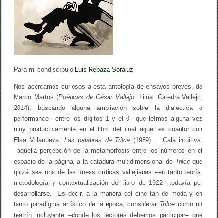
n
m
i
l
i
t
o
n
e
Para mi condiscípulo
Luis Rebaza Soraluz
s
y
Nos acercamos curiosos a esta antología de ensayos breves, de
a
l
Marco Martos (
Poéticas de César Vallejo
. Lima: Cátedra Vallejo,
a
2014), buscando alguna ampliación sobre la dialéctica o
c
performance –entre los dígitos 1 y el 0– que leímos alguna vez
r
i
muy productivamente en el libro del cual aquél es coautor con
d
Elsa Villanueva:
Las palabras de Trilce
(1989). Cala intuitiva,
a
d
aquella percepción de la metamorfosis entre los números en el
o
espacio de la página, a la catadura multidimensional de
Trilce
que
l
quizá sea una de las líneas críticas vallejianas –en tanto teoría,
a
s
metodología y contextualización del libro de 1922– todavía por
p
desarrollarse. Es decir, a la manera del cine tan de moda y en
o
tanto paradigma artístico de la época, considerar
é
Trilce
como un
t
teatrín incluyente –donde los lectores debemos participar– que