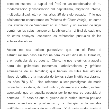
i
pone en escena la capital del Perú en las coordenadas de su
c
a
modernización (consolidación del capitalismo, migración interna,
s
multiculturalidad, etc) en los años 20 de siglo pasado. Y lo que
d
básicamente encontramos en
Poéticas de César Vallejo
, es como
e
C
una exudación de “madurez” en el criterio y un exceso de lugar
é
común en las calas, aunque en la bibliografía –al final de cada uno
s
de estos ensayos– escaseen las referencias puntuales de los
a
r
autores discutidos.
V
a
Acaso no sea ocioso puntualizar que, en el Perú, el
l
estructuralismo pasó sin fortuna para los estudios de su literatura,
l
e
y en particular de su poesía. Obvio, no nos referimos a aquella
j
sarta de galimatías (sememas, arborizaciones y gráficos
o
amnésicos de su temática) que hacían insufrible leer algunos
libros de crítica y la mayoría de textos sobre lingüística durante
los años 70 y 80. Nos referimos a leer paradigmas de modo
proyectivo, es decir, de modo íntimo, dinámico y creativo; incluso
aceptando que en aquella escuela por lo general se descuida el
contexto. El caso es que el grueso de la crítica literaria peruana
jamás abandonó el positivismo y la filología; o la variable
estilística y peninsular de esta última. Y de este modo, hasta el