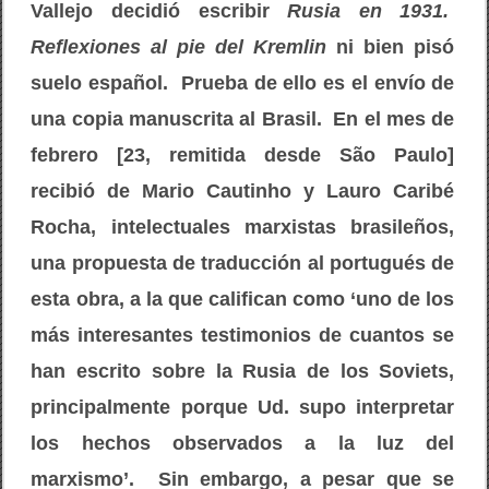
Vallejo decidió escribir
Rusia en 1931.
B
r
Reflexiones al pie del Kremlin
ni bien pisó
a
s
suelo español. Prueba de ello es el envío de
i
l
una copia manuscrita al Brasil. En el mes de
febrero [23, remitida desde São Paulo]
recibió de Mario Cautinho y Lauro Caribé
Rocha, intelectuales marxistas brasileños,
una propuesta de traducción al portugués de
esta obra, a la que califican como ‘uno de los
más interesantes testimonios de cuantos se
han escrito sobre la Rusia de los Soviets,
principalmente porque Ud. supo interpretar
los hechos observados a la luz del
marxismo’. Sin embargo, a pesar que se