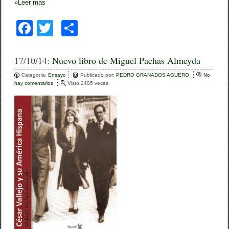
»
Leer más
F
T
C
a
wi
o
c
tt
m
17/10/14:
Nuevo libro de Miguel Pachas Almeyda
e
er
p
Categoría:
Ensayo
Publicado por:
PEDRO GRANADOS AGUERO
No
hay comentarios
e
Visto:2405 veces
b
ar
n
N
o
tir
u
e
o
v
o
k
l
i
b
r
o
d
e
M
i
g
u