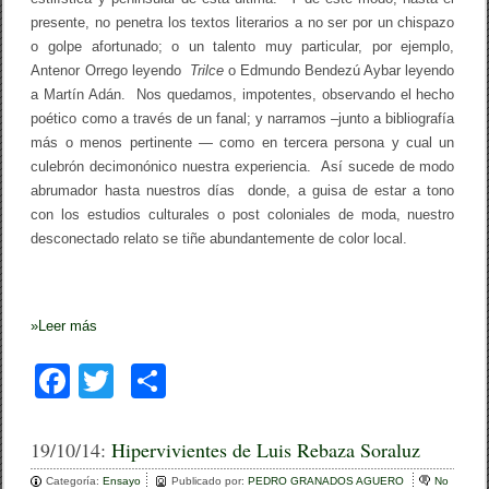
presente, no penetra los textos literarios a no ser por un chispazo
o golpe afortunado; o un talento muy particular, por ejemplo,
Antenor Orrego leyendo
Trilce
o Edmundo Bendezú Aybar leyendo
a Martín Adán. Nos quedamos, impotentes, observando el hecho
poético como a través de un fanal; y narramos –junto a bibliografía
más o menos pertinente — como en tercera persona y cual un
culebrón decimonónico nuestra experiencia. Así sucede de modo
abrumador hasta nuestros días donde, a guisa de estar a tono
con los estudios culturales o post coloniales de moda, nuestro
desconectado relato se tiñe abundantemente de color local.
»
Leer más
F
T
C
a
wi
o
c
tt
m
19/10/14:
Hipervivientes de Luis Rebaza Soraluz
e
er
p
Categoría:
Ensayo
Publicado por:
PEDRO GRANADOS AGUERO
No