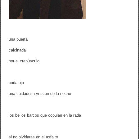
o
G
r
a
n
d
a
(
una puerta
i
n
calcinada
t
e
por el crepúsculo
r
v
e
n
c
cada ojo
i
ó
una cuidadosa versión de la noche
n
)
los bellos barcos que copulan en la rada
si no olvidaras en el asfalto