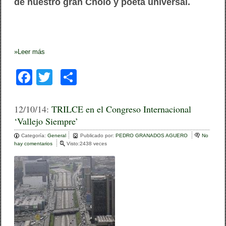
de nuestro gran Cholo y poeta universal.
»
Leer más
F
T
C
a
wi
o
c
tt
m
12/10/14:
TRILCE en el Congreso Internacional
‘Vallejo Siempre’
e
er
p
Categoría:
b
General
ar
Publicado por:
PEDRO GRANADOS AGUERO
No
hay comentarios
e
Visto:2438 veces
o
n
tir
T
o
R
I
k
L
C
E
e
n
e