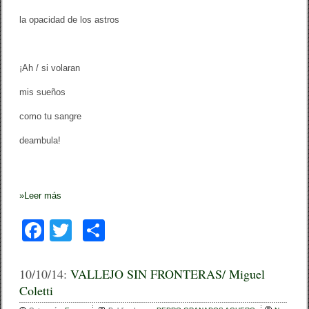
la opacidad de los astros
¡Ah / si volaran
mis sueños
como tu sangre
deambula!
»
Leer más
F
T
C
a
wi
o
c
tt
m
10/10/14:
VALLEJO SIN FRONTERAS/ Miguel
Coletti
e
er
p