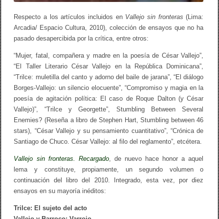
Respecto a los artículos incluidos en
Vallejo sin fronteras
(Lima:
Arcadia/ Espacio Cultura, 2010), colección de ensayos que no ha
pasado desapercibida por la crítica, entre otros:
“Mujer, fatal, compañera y madre en la poesía de César Vallejo”,
“El Taller Literario César Vallejo en la República Dominicana”,
“Trilce: muletilla del canto y adorno del baile de jarana”, “El diálogo
Borges-Vallejo: un silencio elocuente”, “Compromiso y magia en la
poesía de agitación política: El caso de Roque Dalton (y César
Vallejo)”, “Trilce y Georgette”, Stumbling Between Several
Enemies? (Reseña a libro de Stephen Hart,
Stumbling between 46
stars
), “César Vallejo y su pensamiento cuantitativo”, “Crónica de
Santiago de Chuco. César Vallejo: al filo del reglamento”, etcétera.
Vallejo sin fronteras. Recargado
, de nuevo hace honor a aquel
lema y constituye, propiamente, un segundo volumen o
continuación del libro del 2010. Integrado, esta vez, por diez
ensayos en su mayoría inéditos:
Trilce: El sujeto del acto
Vallejo y Barroco: Varrojo