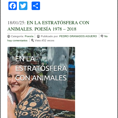
F
T
C
a
wi
o
c
tt
m
18/01/25:
EN LA ESTRATÓSFERA CON
ANIMALES. POESÍA 1978 – 2018
e
er
p
Categoría:
b
Poesía
ar
Publicado por:
PEDRO GRANADOS AGUERO
No
hay comentarios
e
Visto:452 veces
o
n
tir
E
o
N
L
k
A
E
S
T
R
A
T
Ó
S
F
E
R
A
C