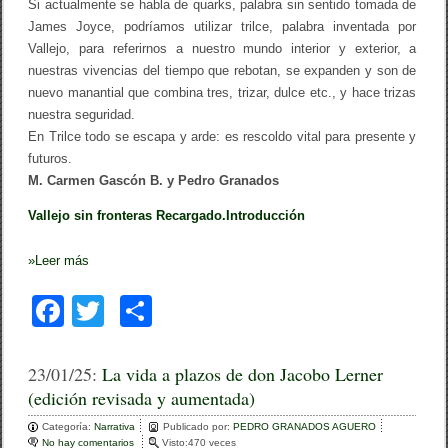
Si actualmente se habla de
quarks
, palabra sin sentido tomada de
James Joyce, podríamos utilizar
trilce
, palabra inventada por
Vallejo, para referirnos a nuestro mundo interior y exterior, a
nuestras vivencias del tiempo que rebotan, se expanden y son de
nuevo manantial que combina tres, trizar, dulce etc., y hace trizas
nuestra seguridad.
En Trilce todo se escapa y arde: es rescoldo vital para presente y
futuros.
M. Carmen Gascón B. y Pedro Granados
Vallejo sin fronteras Recargado.Introducción
»
Leer más
F
T
C
a
wi
o
c
tt
m
23/01/25:
La vida a plazos de don Jacobo Lerner
(edición revisada y aumentada)
e
er
p
Categoría:
b
Narrativa
ar
Publicado por:
PEDRO GRANADOS AGUERO
No hay comentarios
e
Visto:470 veces