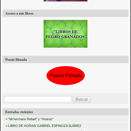
Acceso a mis libros
Poesía filmada
B
u
Entradas recientes
s
“Mi hermano Rafael” y “Huaraz”
c
LIBRO DE HORAS/ GABRIEL ESPINOZA SUÁREZ
a