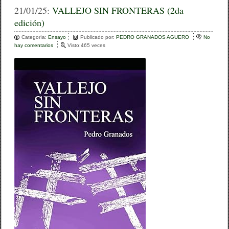
c
tt
m
21/01/25:
VALLEJO SIN FRONTERAS (2da
edición)
e
er
p
Categoría:
b
Ensayo
ar
Publicado por:
PEDRO GRANADOS AGUERO
No
hay comentarios
e
Visto:465 veces
o
n
tir
V
o
A
L
k
L
E
J
O
S
I
N
F
R
O
N
T
E
R
A
S
(
2