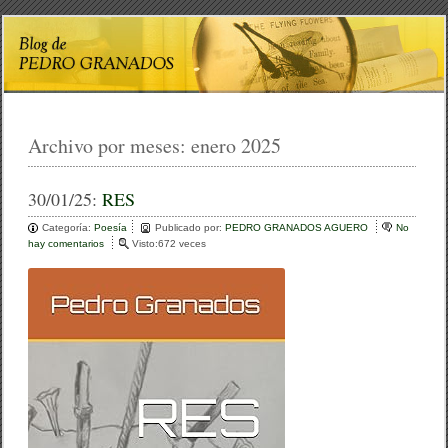
Archivo por meses:
enero 2025
30/01/25:
RES
Categoría:
Poesía
Publicado por:
PEDRO GRANADOS AGUERO
No
hay comentarios
e
Visto:672 veces
n
R
E
S