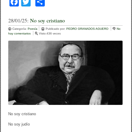
F
T
C
a
wi
o
c
tt
m
28/01/25:
No soy cristiano
e
er
p
Categoría:
Poesía
Publicado por:
PEDRO GRANADOS AGUERO
No
hay comentarios
e
Visto:436 veces
b
ar
n
N
o
tir
o
s
o
o
y
k
c
r
i
s
t
i
a
n
o
No soy cristiano
No soy judío