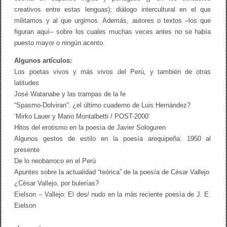
U
creativos entre estas lenguas); diálogo intercultural en el que
A
militamos y al que urgimos. Además, autores o textos –los que
N
A
figuran aquí– sobre los cuales muchas veces antes no se había
R
puesto mayor o ningún acento.
E
C
Algunos artículos:
I
E
Los poetas vivos y más vivos del Perú, y también de otras
N
latitudes
T
José Watanabe y las trampas de la fe
E
“Spasmo-Dolviran”: ¿el último cuaderno de Luis Hernández?
‘Mirko Lauer y Mario Montalbetti / POST-2000’
Hitos del erotismo en la poesía de Javier Sologuren
Algunos gestos de estilo en la poesía arequipeña: 1950 al
presente
De lo neobarroco en el Perú
Apuntes sobre la actualidad “teórica” de la poesía de César Vallejo
¿César Vallejo, por bulerías?
Eielson – Vallejo: El des/ nudo en la más reciente poesía de J. E.
Eielson