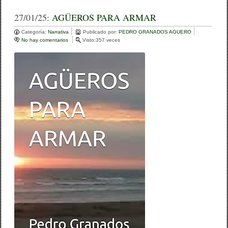
a
wi
o
c
tt
m
27/01/25:
AGÜEROS PARA ARMAR
e
er
p
Categoría:
Narrativa
Publicado por:
PEDRO GRANADOS AGUERO
No hay comentarios
e
Visto:357 veces
b
ar
n
A
o
tir
G
Ü
o
E
R
k
O
S
P
A
R
A
A
R
M
A
R