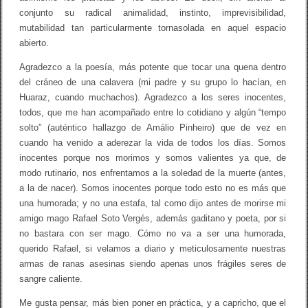
conjunto su radical animalidad, instinto, imprevisibilidad,
mutabilidad tan particularmente tornasolada en aquel espacio
abierto.
Agradezco a la poesía, más potente que tocar una quena dentro
del cráneo de una calavera (mi padre y su grupo lo hacían, en
Huaraz, cuando muchachos). Agradezco a los seres inocentes,
todos, que me han acompañado entre lo cotidiano y algún “tempo
solto” (auténtico hallazgo de Amálio Pinheiro) que de vez en
cuando ha venido a aderezar la vida de todos los días. Somos
inocentes porque nos morimos y somos valientes ya que, de
modo rutinario, nos enfrentamos a la soledad de la muerte (antes,
a la de nacer). Somos inocentes porque todo esto no es más que
una humorada; y no una estafa, tal como dijo antes de morirse mi
amigo mago Rafael Soto Vergés, además gaditano y poeta, por si
no bastara con ser mago. Cómo no va a ser una humorada,
querido Rafael, si velamos a diario y meticulosamente nuestras
armas de ranas asesinas siendo apenas unos frágiles seres de
sangre caliente.
Me gusta pensar, más bien poner en práctica, y a capricho, que el