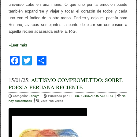
universo cabe en una mano. O que uno por la emoción puede
también expandirse y viajar y tocar el corazón de todos y cada
uno con el índice de la otra mano. Dedico y dejo mi poesía para
Rosario, avispas semejantes, a punto de picar sin compasión a
aquella recién acaserada estrella.
P.G.
»
Leer más
F
T
C
a
wi
o
c
tt
m
15/01/25:
AUTISMO COMPROMETIDO: SOBRE
POESÍA PERUANA RECIENTE
e
er
p
Categoría:
b
Ensayo
ar
Publicado por:
PEDRO GRANADOS AGUERO
No
hay comentarios
e
Visto:765 veces
o
n
tir
A
o
U
T
k
I
S
M