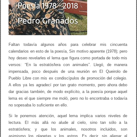
O
N
A
N
I
M
A
L
E
Faltan todavía algunos años para celebrar mis cincuenta
S
calendarios en esto de la poesía, Sin motivo aparente (1978); pero
.
P
hoy deseo revelarles el lema que figura como portada de todo mis
O
versos: “En la estratósfera con animales”. Llegó, de manera
E
impensada, poco después de una reunión en El Queirolo de
S
Í
Pueblo Libre con mis ex condiscípulos de promoción del colegio.
A
A ellos ya les agradecí por tan grato momento, pero ahora debo
1
dar gracias también, de modo explícito, a la poesía porque aquel
9
7
lema es el que siempre me moló, pero no lo encontraba o todavía
8
no sopesaba lo suficiente en ello.
–
2
Si le ponemos atención, aquel lema implica varios niveles de
0
1
lectura. El más allá no alude al cielo, sino tan sólo a la
8
estratósfera; y que los animales, nosotros incluidos, son
asimismo los planetas y los astros. Es decir, sin alienar al