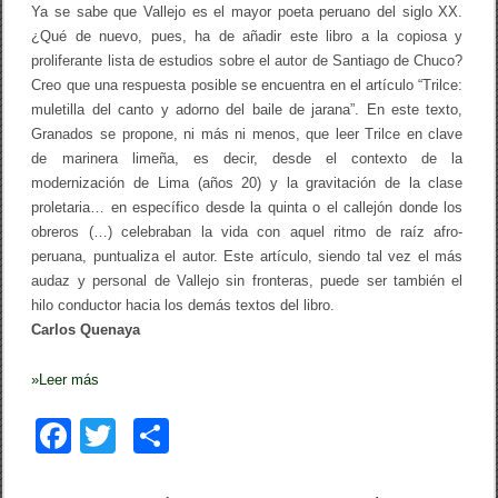
Ya se sabe que Vallejo es el mayor poeta peruano del siglo XX.
¿Qué de nuevo, pues, ha de añadir este libro a la copiosa y
proliferante lista de estudios sobre el autor de Santiago de Chuco?
Creo que una respuesta posible se encuentra en el artículo “Trilce:
muletilla del canto y adorno del baile de jarana”. En este texto,
Granados se propone, ni más ni menos, que leer Trilce en clave
de marinera limeña, es decir, desde el contexto de la
modernización de Lima (años 20) y la gravitación de la clase
proletaria… en específico desde la quinta o el callejón donde los
obreros (…) celebraban la vida con aquel ritmo de raíz afro-
peruana, puntualiza el autor. Este artículo, siendo tal vez el más
audaz y personal de Vallejo sin fronteras, puede ser también el
hilo conductor hacia los demás textos del libro.
Carlos Quenaya
»
Leer más
F
T
C
a
wi
o