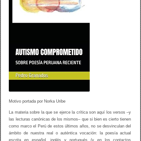
O
C
O
M
P
R
O
M
E
T
I
D
O
:
S
O
B
R
E
P
Motivo portada por Norka Uribe
O
E
La materia sobre la que se ejerce la crítica son aquí los versos –y
S
las lecturas canónicas de los mismos– que si bien es cierto tienen
Í
A
como marco el Perú de estos últimos años, no se desvinculan del
P
ámbito de nuestra real o auténtica vocación: la poesía actual
E
R
escrita en español, inglés y portugués (y en los contactos