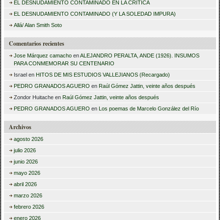
EL DESNUDAMIENTO CONTAMINADO EN LA CRÍTICA
r
EL DESNUDAMIENTO CONTAMINADO (Y LA SOLEDAD IMPURA)
:
Allá/ Alan Smith Soto
Comentarios recientes
Jose Márquez camacho
en
ALEJANDRO PERALTA, ANDE (1926). INSUMOS
PARA CONMEMORAR SU CENTENARIO
Israel
en
HITOS DE MIS ESTUDIOS VALLEJIANOS (Recargado)
PEDRO GRANADOS AGUERO
en
Raúl Gómez Jattin, veinte años después
Zondor Huitache
en
Raúl Gómez Jattin, veinte años después
PEDRO GRANADOS AGUERO
en
Los poemas de Marcelo González del Río
Archivos
agosto 2026
julio 2026
junio 2026
mayo 2026
abril 2026
marzo 2026
febrero 2026
enero 2026