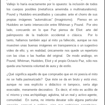
Vallejo lo haría exactamente por lo opuesto: la inclusión de todos
los cuerpos posibles (metafísica amerindia o multinaturalismo).
Pound y Huidobro encandilados y casuales ante el chorro de sus
propias imágenes “automáticas” (Imaginismo). Pienso en un
Huidobro en tanto intersección entre Whitman y Pound. Por otro
lado, concuerdo en lo que Paz piensa de Eliot: arte del
palimpsesto de la tradición occidental o clásica. Por lo
tanto, hallamos también aquí al mito ya fallecido, aunque se nos
muestren unas buenas imágenes en transparencia o un sugestivo
video de ello; y, en realidad, únicamente nos quede un repertorio
con las citas o las huellas del original. De modo análogo, en
Pound, Whitman, Huidobro, Eliot y el propio Octavio Paz, sólo nos
queda una honesta voluntad de aura y de estilo.
¿Qué significa aquello de que compruebo que en mi poesía el mito
no se halla pasteurizado? Que éste se da en bruto y está vivo;
aunque no sea explícito o didáctico ni tampoco, sería algo
execrable, meramente decorativo. Es decir, el mito es acólito de
sí mismo y crea archipiélago; aglutina, tal un real y activo agente,
comunidad. En suma, no intenta desatar sólo alguna particular