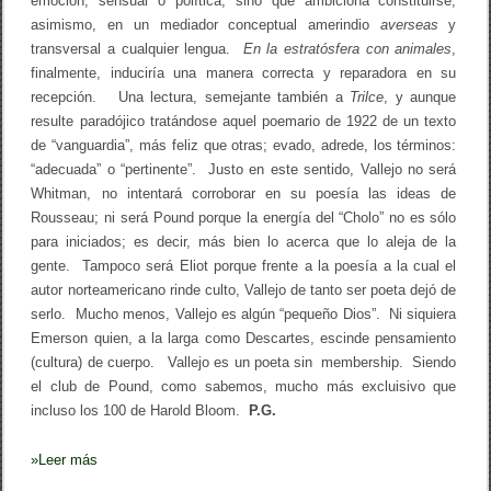
emoción, sensual o política, sino que ambiciona constituirse,
asimismo, en un mediador conceptual amerindio
averseas
y
transversal a cualquier lengua.
En la estratósfera con animales
,
finalmente, induciría una manera correcta y reparadora en su
recepción. Una lectura, semejante también a
Trilce
, y aunque
resulte paradójico tratándose aquel poemario de 1922 de un texto
de “vanguardia”, más feliz que otras; evado, adrede, los términos:
“adecuada” o “pertinente”. Justo en este sentido, Vallejo no será
Whitman, no intentará corroborar en su poesía las ideas de
Rousseau; ni será Pound porque la energía del “Cholo” no es sólo
para iniciados; es decir, más bien lo acerca que lo aleja de la
gente. Tampoco será Eliot porque frente a la poesía a la cual el
autor norteamericano rinde culto, Vallejo de tanto ser poeta dejó de
serlo. Mucho menos, Vallejo es algún “pequeño Dios”. Ni siquiera
Emerson quien, a la larga como Descartes, escinde pensamiento
(cultura) de cuerpo. Vallejo es un poeta sin membership. Siendo
el club de Pound, como sabemos, mucho más excluisivo que
incluso los 100 de Harold Bloom.
P.G.
»
Leer más