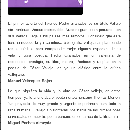
d
a
e
d
i
El primer acierto del libro de Pedro Granados es su título Vallejo
c
sin fronteras. Verdad indiscutible. Nuestro gran poeta peruano, con
i
ó
sus versos, llega a los países más remotos. Considero que este
n
libro enriquece la ya cuantiosa bibliografía vallejiana, planteando
)
temas inéditos para comprender mejor algunos aspectos de su
vida y obra poética. Pedro Granados es un vallejista de
reconocido prestigio, su libro, reitero,
Poéticas y utopías en la
poesía de César Vallejo
, es ya un clásico entre la crítica
vallejiana.
Manuel Velásquez Rojas
Lo que significa la vida y la obra de César Vallejo, en estos
tiempos, ya lo anunciaba el poeta norteamericano Thomas Merton:
“un proyecto de muy grande y urgente importancia para toda la
raza humana”. Vallejo sin fronteras nos habla de las dimensiones
universales de nuestro poeta peruano en el campo de la literatura.
Miguel Pachas Almeyda