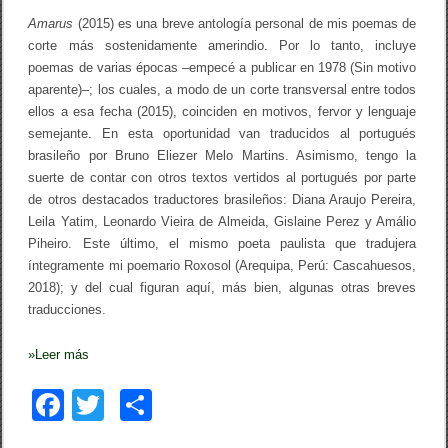
u
Amarus
(2015) es una breve antología personal de mis poemas de
s
corte más sostenidamente amerindio. Por lo tanto, incluye
y
o
poemas de varias épocas –empecé a publicar en 1978 (
Sin motivo
t
aparente
)–; los cuales, a modo de un corte transversal entre todos
r
ellos a esa fecha (2015), coinciden en motivos, fervor y lenguaje
o
s
semejante. En esta oportunidad van traducidos al portugués
p
brasileño por Bruno Eliezer Melo Martins. Asimismo, tengo la
o
suerte de contar con otros textos vertidos al portugués por parte
e
m
de otros destacados traductores brasileños: Diana Araujo Pereira,
a
Leila Yatim, Leonardo Vieira de Almeida, Gislaine Perez y Amálio
s
Piheiro. Este último, el mismo poeta paulista que tradujera
íntegramente mi poemario
Roxosol
(Arequipa, Perú: Cascahuesos,
2018); y del cual figuran aquí, más bien, algunas otras breves
traducciones.
»
Leer más
F
T
C
a
wi
o