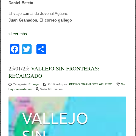
Daniel Beteta
El viaje carnal de Juvenal Agüero.
Juan Granados,
El correo gallego
»
Leer más
F
T
C
a
wi
o
c
tt
m
25/01/25:
VALLEJO SIN FRONTERAS:
RECARGADO
e
er
p
Categoría:
b
Ensayo
ar
Publicado por:
PEDRO GRANADOS AGUERO
No
hay comentarios
e
Visto:663 veces
o
n
tir
V
o
A
L
k
L
E
J
O
S