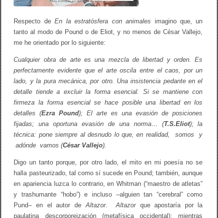
)
Respecto de
En la estratósfera con animales
imagino que, un
tanto al modo de Pound o de Eliot, y no menos de César Vallejo,
me he orientado por lo siguiente:
Cualquier obra de arte es una mezcla de libertad y orden. Es
perfectamente evidente que el arte oscila entre el caos, por un
lado, y la pura mecánica, por otro. Una insistencia pedante en el
detalle tiende a excluir la forma esencial. Si se mantiene con
firmeza la forma esencial se hace posible una libertad en los
detalles (
Ezra Pound
); El arte es una evasión de posiciones
fijadas; una oportuna evasión de una norma… (
T.S.Eliot
); la
técnica: pone siempre al desnudo lo que, en realidad, somos y
adónde vamos (
César Vallejo
).
Digo un tanto porque, por otro lado, el mito en mi poesía no se
halla pasteurizado, tal como sí sucede en Pound; también, aunque
en apariencia luzca lo contrario, en Whitman (“maestro de atletas”
y trashumante “hobo”) e incluso –alguien tan “cerebral” como
Pund– en el autor de
Altazor
.
Altazor
que apostaría por la
paulatina descorporeización (metafísica occidental); mientras