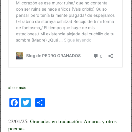
a
)
»
Leer más
F
T
C
a
wi
o
c
tt
m
23/01/25:
Granados en traducción: Amarus y otros
poemas
e
er
p