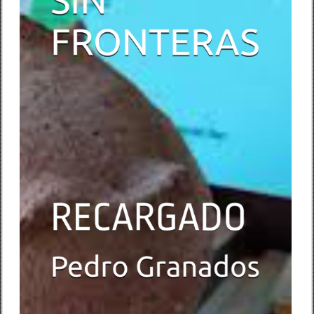
I
N
F
R
O
N
T
E
R
A
S
:
R
E
C
A
R
G
A
D
O