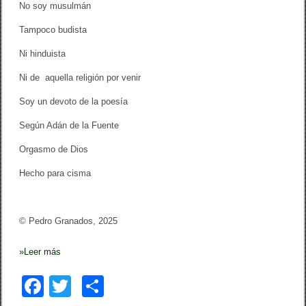
No soy musulmán
Tampoco budista
Ni hinduista
Ni de aquella religión por venir
Soy un devoto de la poesía
Según Adán de la Fuente
Orgasmo de Dios
Hecho para cisma
© Pedro Granados, 2025
»
Leer más
F
T
C