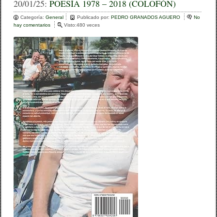
c
tt
m
20/01/25:
POESÍA 1978 – 2018 (COLOFÓN)
e
er
p
Categoría:
General
Publicado por:
PEDRO GRANADOS AGUERO
No
hay comentarios
e
Visto:480 veces
b
ar
n
P
o
tir
O
E
o
S
Í
k
A
1
9
7
8
–
2
0
1
8
(
C
O
L
O
F
Ó
N