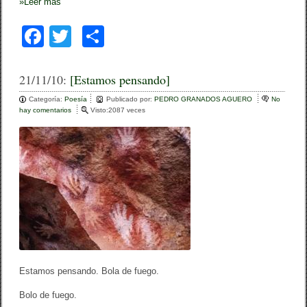
»
Leer más
F
T
C
a
wi
o
c
tt
m
21/11/10:
[Estamos pensando]
e
er
p
Categoría:
Poesía
Publicado por:
PEDRO GRANADOS AGUERO
No
hay comentarios
e
Visto:2087 veces
b
ar
n
[
o
tir
E
s
o
t
a
k
m
o
s
p
e
n
s
a
Estamos pensando. Bola de fuego.
n
d
Bolo de fuego.
o