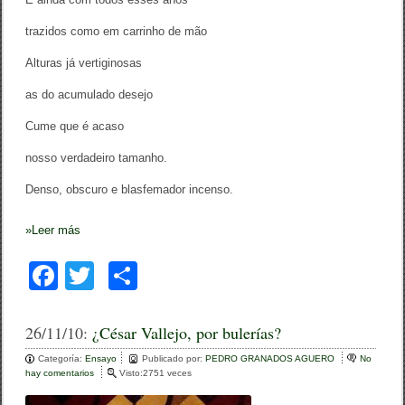
trazidos como em carrinho de mão
Alturas já vertiginosas
as do acumulado desejo
Cume que é acaso
nosso verdadeiro tamanho.
Denso, obscuro e blasfemador incenso.
»
Leer más
F
T
C
a
wi
o
c
tt
m
26/11/10:
¿César Vallejo, por bulerías?
e
er
p
Categoría:
Ensayo
Publicado por:
PEDRO GRANADOS AGUERO
No
hay comentarios
e
Visto:2751 veces
b
ar
n
¿