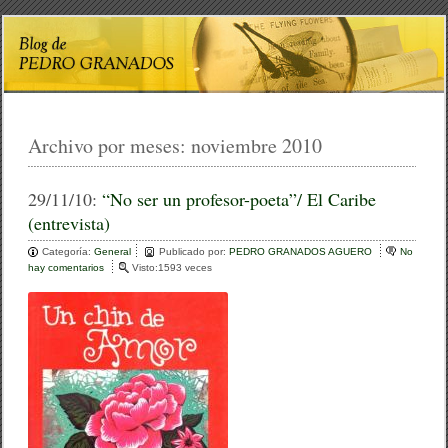
Archivo por meses:
noviembre 2010
29/11/10:
“No ser un profesor-poeta”/ El Caribe
(entrevista)
Categoría:
General
Publicado por:
PEDRO GRANADOS AGUERO
No
hay comentarios
e
Visto:1593 veces
n
“
N
o
s
e
r
u
n
p
r