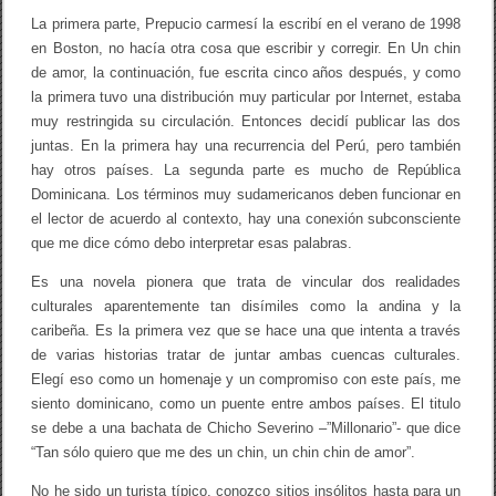
v
La primera parte, Prepucio carmesí la escribí en el verano de 1998
i
en Boston, no hacía otra cosa que escribir y corregir. En Un chin
s
t
de amor, la continuación, fue escrita cinco años después, y como
a
la primera tuvo una distribución muy particular por Internet, estaba
)
muy restringida su circulación. Entonces decidí publicar las dos
juntas. En la primera hay una recurrencia del Perú, pero también
hay otros países. La segunda parte es mucho de República
Dominicana. Los términos muy sudamericanos deben funcionar en
el lector de acuerdo al contexto, hay una conexión subconsciente
que me dice cómo debo interpretar esas palabras.
Es una novela pionera que trata de vincular dos realidades
culturales aparentemente tan disímiles como la andina y la
caribeña. Es la primera vez que se hace una que intenta a través
de varias historias tratar de juntar ambas cuencas culturales.
Elegí eso como un homenaje y un compromiso con este país, me
siento dominicano, como un puente entre ambos países. El titulo
se debe a una bachata de Chicho Severino –”Millonario”- que dice
“Tan sólo quiero que me des un chin, un chin chin de amor”.
No he sido un turista típico, conozco sitios insólitos hasta para un