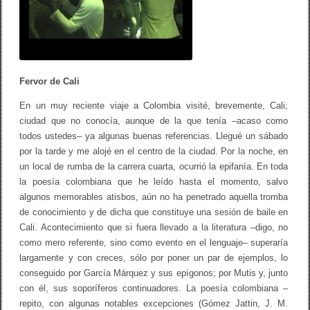
s
d
e
u
n
a
u
Fervor de Cali
t
i
s
En un muy reciente viaje a Colombia visité, brevemente, Cali;
t
ciudad que no conocía, aunque de la que tenía –acaso como
a
todos ustedes– ya algunas buenas referencias. Llegué un sábado
c
o
por la tarde y me alojé en el centro de la ciudad. Por la noche, en
m
un local de rumba de la carrera cuarta, ocurrió la epifanía. En toda
p
r
la poesía colombiana que he leído hasta el momento, salvo
o
algunos memorables atisbos, aún no ha penetrado aquella tromba
m
de conocimiento y de dicha que constituye una sesión de baile en
e
t
Cali. Acontecimiento que si fuera llevado a la literatura –digo, no
i
como mero referente, sino como evento en el lenguaje– superaría
d
largamente y con creces, sólo por poner un par de ejemplos, lo
o
(
conseguido por García Márquez y sus epígonos; por Mutis y, junto
I
con él, sus soporíferos continuadores. La poesía colombiana –
I
)
repito, con algunas notables excepciones (Gómez Jattin, J. M.