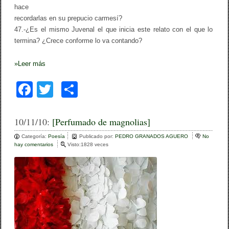
hace
recordarlas en su prepucio carmesí?
47.-¿Es el mismo Juvenal el que inicia este relato con el que lo
termina? ¿Crece conforme lo va contando?
»
Leer más
F
T
C
a
wi
o
c
tt
m
10/11/10:
[Perfumado de magnolias]
e
er
p
Categoría:
Poesía
Publicado por:
PEDRO GRANADOS AGUERO
No
hay comentarios
e
Visto:1828 veces
b
ar
n
[
o
tir
P
e
o
r
f
k
u
m
a
d