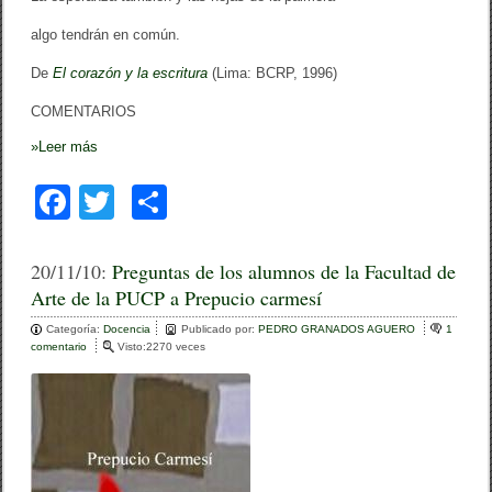
algo tendrán en común.
De
El corazón y la escritura
(Lima: BCRP, 1996)
COMENTARIOS
»
Leer más
F
T
C
a
wi
o
c
tt
m
20/11/10:
Preguntas de los alumnos de la Facultad de
Arte de la PUCP a Prepucio carmesí
e
er
p
Categoría:
b
Docencia
ar
Publicado por:
PEDRO GRANADOS AGUERO
1
comentario
e
Visto:2270 veces
o
n
tir
P
o
r
e
k
g
u
n
t