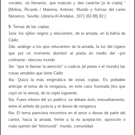
vocales, no literarios, que matizan y dan carácter [a la copla] “
[Molina, Ricardo / Mairena, Antonio: Mundo y formas del cante
flamenco. Sevilla: Librería Al-Andalus, 1971 (82-88) 82.]
5
. Temas de las coplas.
1era: los ojillos negros y relucientes, de la amada, en la bahía de
Cádiz.
2da: análogo a los ojos relucientes de la amada, la luz del cigarro
que por un momento alumbró al poeta en medio del –por
contraste– obscuro mundo
3er: “que le llaman la atención” o codicia (el poeta o el mundo) las
cosas amables que tiene Cádiz
4ta: Quizá la más enigmática de estas coplas. Es probable
anticipe el tema de la venganza, en este caso frustrada (tiro que
cayó en la arena), de la copla siguiente.
5ta: Fuero interior del yo poético; se debate éste, irresueltamente,
entre el anhelo de justicia y el deseo de venganza.
6ta: El tema pareciera resumirse en el amor o deseo de parte del
cantor, hacia la amada, frente a la no aceptación, oposición o
mala opinión del “titirimundi”: mundo, comunidad.