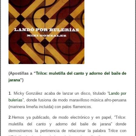
o
tir
C
é
o
s
a
k
r
V
a
l
l
e
j
o
,
p
o
(Apostillas a “
Trilce: muletilla del canto y adorno del baile de
r
jarana
”)
b
u
l
1
. Micky González acaba de lanzar un disco, titulado “
Lando por
e
bulerías
”, donde fusiona de modo maravilloso música afro-peruana
r
í
(marinera limeña incluida) con palos flamencos.
a
s
2
.Hemos ya publicado, de modo electrónico y en papel, “Trilce:
?
muletilla del canto y adorno del baile de jarana” donde
demostramos la pertinencia de relacionar la palabra Trilce con