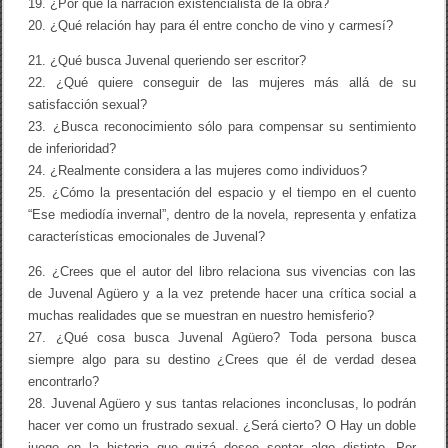
19. ¿Por qué la narración existencialista de la obra?
20. ¿Qué relación hay para él entre concho de vino y carmesí?
21. ¿Qué busca Juvenal queriendo ser escritor?
22. ¿Qué quiere conseguir de las mujeres más allá de su
satisfacción sexual?
23. ¿Busca reconocimiento sólo para compensar su sentimiento
de inferioridad?
24. ¿Realmente considera a las mujeres como individuos?
25. ¿Cómo la presentación del espacio y el tiempo en el cuento
“Ese mediodía invernal”, dentro de la novela, representa y enfatiza
características emocionales de Juvenal?
26. ¿Crees que el autor del libro relaciona sus vivencias con las
de Juvenal Agüero y a la vez pretende hacer una crítica social a
muchas realidades que se muestran en nuestro hemisferio?
27. ¿Qué cosa busca Juvenal Agüero? Toda persona busca
siempre algo para su destino ¿Crees que él de verdad desea
encontrarlo?
28. Juvenal Agüero y sus tantas relaciones inconclusas, lo podrán
hacer ver como un frustrado sexual. ¿Será cierto? O Hay un doble
juego en la historia que quizá desee sentar algo distinto. Por