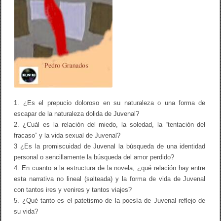
a
s
d
e
l
o
s
a
l
u
m
n
o
1. ¿Es el prepucio doloroso en su naturaleza o una forma de
s
escapar de la naturaleza dolida de Juvenal?
d
2. ¿Cuál es la relación del miedo, la soledad, la “tentación del
e
l
fracaso” y la vida sexual de Juvenal?
a
3 ¿Es la promiscuidad de Juvenal la búsqueda de una identidad
F
a
personal o sencillamente la búsqueda del amor perdido?
c
4. En cuanto a la estructura de la novela, ¿qué relación hay entre
u
esta narrativa no lineal (salteada) y la forma de vida de Juvenal
l
t
con tantos ires y venires y tantos viajes?
a
5. ¿Qué tanto es el patetismo de la poesía de Juvenal reflejo de
d
su vida?
d
e