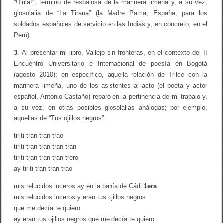
“!Trila!”, término de resbalosa de la marinera limeña y, a su vez,
glosolalia de “La Tirana” (la Madre Patria, España, para los
soldados españoles de servicio en las Indias y, en concreto, en el
Perú).
3
. Al presentar mi libro, Vallejo sin fronteras, en el contexto del II
Encuentro Universitario e Internacional de poesía en Bogotá
(agosto 2010); en específico, aquella relación de Trilce con la
marinera limeña, uno de los asistentes al acto (el poeta y actor
español, Antonio Castaño) reparó en la pertinencia de mi trabajo y,
a su vez, en otras posibles glosolalias análogas; por ejemplo,
aquellas de “Tus ojillos negros”:
tiriti tran tran trao
tiriti tran tran tran tran
tiriti tran tran tran trero
ay tiriti tran tran trao
mis relucidos luceros ay en la bahía de Cádi
1era
mis relucidos luceros y eran tus ojillos negros
que me decía te quiero
ay eran tus ojillos negros que me decía te quiero