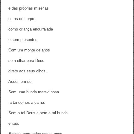
c
e das próprias misérias
a
r
’
estas do corpo…
/
L
como criança encurralada
e
v
e sem presentes.
V
i
Com um monte de anos
d
a
sem olhar para Deus
l
(
t
direto aos seus olhos.
r
a
Assomem-se.
d
.
Sem uma bunda maravilhosa
)
fartando-nos a cama.
Sem o tal Deus e sem a tal bunda
então.
E ainda com todos esses anos