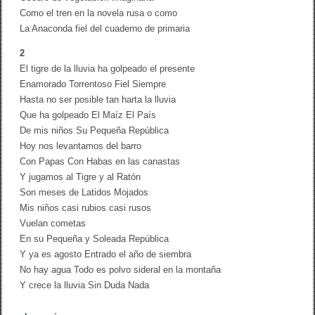
r
Como el tren en la novela rusa o como
r
La Anaconda fiel del cuaderno de primaria
e
r
a
2
El tigre de la lluvia ha golpeado el presente
Enamorado Torrentoso Fiel Siempre
Hasta no ser posible tan harta la lluvia
Que ha golpeado El Maíz El País
De mis niños Su Pequeña República
Hoy nos levantamos del barro
Con Papas Con Habas en las canastas
Y jugamos al Tigre y al Ratón
Son meses de Latidos Mojados
Mis niños casi rubios casi rusos
Vuelan cometas
En su Pequeña y Soleada República
Y ya es agosto Entrado el año de siembra
No hay agua Todo es polvo sideral en la montaña
Y crece la lluvia Sin Duda Nada