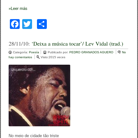
»
Leer más
F
T
C
a
wi
o
c
tt
m
28/11/10:
‘Deixa a música tocar’/ Lev Vidal (trad.)
e
er
p
Categoría:
Poesía
Publicado por:
PEDRO GRANADOS AGUERO
No
hay comentarios
e
Visto:2015 veces
b
ar
n
‘
o
tir
D
e
o
i
x
k
a
a
m
ú
s
i
c
a
t
No meio de cidade tão triste
o