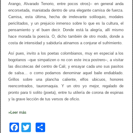
Arango, Alvarado Tenorio, entre pocos otros)– en general anda
encorsetada, maniatada dentro de una elegante camisa de fuerza.
Camisa, esta última, hecha de irrelevante soliloquio, modales
periclitados, y un prejuicio inmenso sobre lo que es la cultura, el
pensamiento y el buen decir. Donde está la alegría, allí mismo
hace morada la poesía. O, dicho también de otro modo, donde a
costa de intensidad y sabiduría atinamos a conjurar el sufrimiento.
Así pues, invito a los poetas colombianos, muy en especial a los
bogotanos –que simpatizen o no con este inca postrero–, a visitar
las discotecas del centro de Cali; y ensayar cada uno sus pasitos
de salsa… o como podamos denominar aquel baile endiablado.
Grillos sobre una plancha caliente, elfos ubicuos, honores
reencontrados, tauromaquia. Y un otro yo mejor, regalado de
pronto para ti solito (poeta), entre tu utilería de corona de espinas
y la grave lección de tus versos de oficio.
»
Leer más
F
T
C