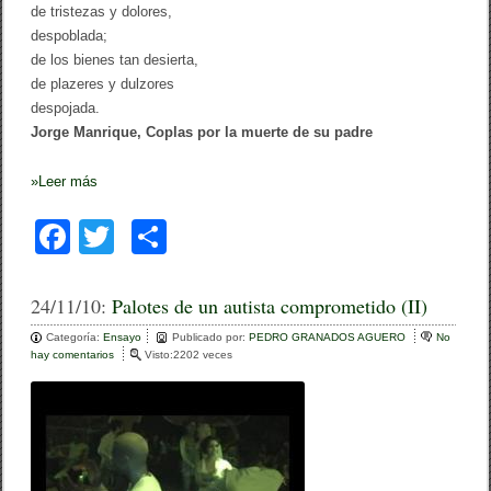
de tristezas y dolores,
despoblada;
de los bienes tan desierta,
de plazeres y dulzores
despojada.
Jorge Manrique, Coplas por la muerte de su padre
»
Leer más
F
T
C
a
wi
o
c
tt
m
24/11/10:
Palotes de un autista comprometido (II)
e
er
p
Categoría:
Ensayo
Publicado por:
PEDRO GRANADOS AGUERO
No
hay comentarios
e
Visto:2202 veces
b
ar
n
P
o
tir
a
l
o
o
t
k
e