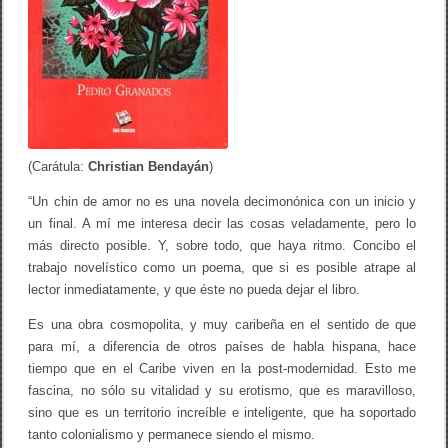
o
f
e
s
o
r
-
p
o
e
(Carátula:
Christian Bendayán
)
t
a
“Un chin de amor no es una novela decimonónica con un inicio y
”
/
un final. A mí me interesa decir las cosas veladamente, pero lo
E
más directo posible. Y, sobre todo, que haya ritmo. Concibo el
l
trabajo novelístico como un poema, que si es posible atrape al
C
a
lector inmediatamente, y que éste no pueda dejar el libro.
r
i
Es una obra cosmopolita, y muy caribeña en el sentido de que
b
para mí, a diferencia de otros países de habla hispana, hace
e
(
tiempo que en el Caribe viven en la post-modernidad. Esto me
e
fascina, no sólo su vitalidad y su erotismo, que es maravilloso,
n
sino que es un territorio increíble e inteligente, que ha soportado
t
r
tanto colonialismo y permanece siendo el mismo.
e