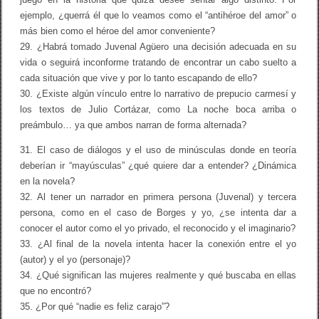
ejemplo, ¿querrá él que lo veamos como el “antihéroe del amor” o
más bien como el héroe del amor conveniente?
29. ¿Habrá tomado Juvenal Agüero una decisión adecuada en su
vida o seguirá inconforme tratando de encontrar un cabo suelto a
cada situación que vive y por lo tanto escapando de ello?
30. ¿Existe algún vínculo entre lo narrativo de prepucio carmesí y
los textos de Julio Cortázar, como La noche boca arriba o
preámbulo… ya que ambos narran de forma alternada?
31. El caso de diálogos y el uso de minúsculas donde en teoría
deberían ir “mayúsculas” ¿qué quiere dar a entender? ¿Dinámica
en la novela?
32. Al tener un narrador en primera persona (Juvenal) y tercera
persona, como en el caso de Borges y yo, ¿se intenta dar a
conocer el autor como el yo privado, el reconocido y el imaginario?
33. ¿Al final de la novela intenta hacer la conexión entre el yo
(autor) y el yo (personaje)?
34. ¿Qué significan las mujeres realmente y qué buscaba en ellas
que no encontró?
35. ¿Por qué “nadie es feliz carajo”?