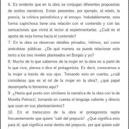
A
6. Es evidente que en la obra se conjugan diferentes propuestas
r
de estilos narrativos. Están presentes, por ejemplo, el relato, la
t
poesía, la crónica periodística y el ensayo. Indudablemente, esta
e
d
forma caprichosa tiene una relación con el contenido y con las
e
sensaciones que vivirá el lector al experimentarlas. ¿Cuál es el
l
aporte de esta forma hacia el contenido?
a
P
7. En la obra se observan detalles privados, íntimos, así como
U
anécdotas públicas. ¿De qué manera se puede relacionar este
C
P
texto a los tres niveles planteados en Borges y yo?
a
8. Mucho de lo que sabemos de la mujer en la obra es a partir de
P
lo que vive, piensa o dice el protagonista. Es decir, conocemos a
r
e
la mujer a través de sus ojos. Tomando esto en cuenta, ¿cuál
p
consideras que es el rol de la mujer en la obra?, ¿qué papel
u
desempeña lo femenino aquí?
c
i
9. ¿Hasta qué punto son similares la narrativa de la obra con la de
o
Morella Petrozzi, tomando en cuenta el lenguaje valiente y directo
c
a
que usan en sus planteamientos?
r
10. En el transcurso de la obra el protagonista repite
m
frecuentemente que quiere “salir del prepucio”. ¿Qué significa esto
e
s
para él, qué significa estar dentro del prepucio, por qué quiere salir
í