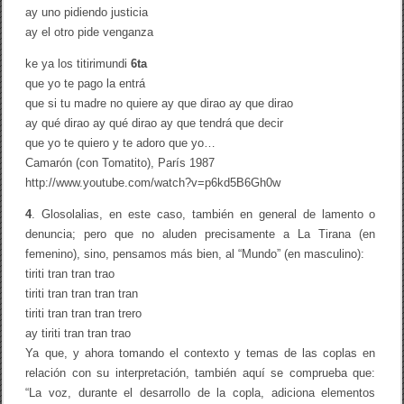
ay uno pidiendo justicia
ay el otro pide venganza
ke ya los titirimundi
6ta
que yo te pago la entrá
que si tu madre no quiere ay que dirao ay que dirao
ay qué dirao ay qué dirao ay que tendrá que decir
que yo te quiero y te adoro que yo…
Camarón (con Tomatito), París 1987
http://www.youtube.com/watch?v=p6kd5B6Gh0w
4
. Glosolalias, en este caso, también en general de lamento o
denuncia; pero que no aluden precisamente a La Tirana (en
femenino), sino, pensamos más bien, al “Mundo” (en masculino):
tiriti tran tran trao
tiriti tran tran tran tran
tiriti tran tran tran trero
ay tiriti tran tran trao
Ya que, y ahora tomando el contexto y temas de las coplas en
relación con su interpretación, también aquí se comprueba que:
“La voz, durante el desarrollo de la copla, adiciona elementos