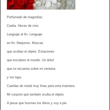
o
d
e
m
Perfumado de magnolias.
a
g
Caoba. Heces de vino.
n
o
Lenguaje al fin. Lenguaje
l
i
a
en fin. Abejorros. Moscas
s
]
que ocultan el objeto. Estaciones
que encubren el mundo. Un árbol
que se recuesta sobre mi ventana
y me tapa.
Cuerdas de metal muy finas para esta marinera.
Mi corazón que también oculta el objeto.
A pesar que husmeo los libros y voy a pie