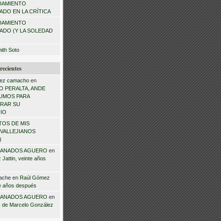
DAMIENTO
DO EN LA CRÍTICA
DAMIENTO
ADO (Y LA SOLEDAD
mith Soto
recientes
ez camacho
en
 PERALTA, ANDE
NSUMOS PARA
RAR SU
IO
TOS DE MIS
VALLEJIANOS
)
ANADOS AGUERO
en
Jattin, veinte años
ache
en
Raúl Gómez
te años después
ANADOS AGUERO
en
 de Marcelo González