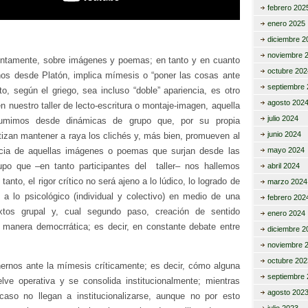
febrero 202
enero 2025
diciembre 2
noviembre 
stintamente, sobre imágenes y poemas; en tanto y en cuanto
octubre 202
nos desde Platón, implica mímesis o “poner las cosas ante
septiembre 
to, según el griego, sea incluso “doble” apariencia, es otro
agosto 202
n nuestro taller de lecto-escritura o montaje-imagen, aquella
julio 2024
sumimos desde dinámicas de grupo que, por su propia
junio 2024
tizan mantener a raya los clichés y, más bien, promueven al
cia de aquellas imágenes o poemas que surjan desde las
mayo 2024
po que –en tanto participantes del taller– nos hallemos
abril 2024
anto, el rigor crítico no será ajeno a lo lúdico, lo logrado de
marzo 2024
a lo psicológico (individual y colectivo) en medio de una
febrero 202
xtos grupal y, cual segundo paso, creación de sentido
enero 2024
manera democrrática; es decir, en constante debate entre
diciembre 2
noviembre 
octubre 202
nernos ante la mímesis críticamente; es decir, cómo alguna
septiembre 
lve operativa y se consolida institucionalmente; mientras
agosto 202
aso no llegan a institucionalizarse, aunque no por esto