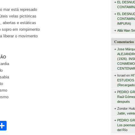
EL DESNU
r
CONTAMINA
, o mar está represado
:
EL DESNU
teis velas pictóricas
CONTAMIN
, abertas e estáticas
IMPURA)
o sopro em rompimento
Allá/ Alan S
 a liberar o movimento
Comentarios 
Jose Márqu
ALEJANDRO
ÇÃO
(1926). I
ardia
CONMEMO
CENTENAR
do
Israel
en
HI
sabia
ESTUDIOS 
to
(Recargado
esmo
PEDRO GR
mesmo
Raúl Gómez 
después
Zondor Huit
Jattin, vein
PEDRO GR
C
Los poemas
del Río