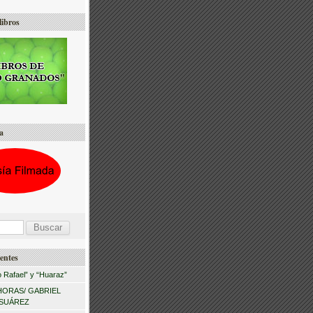
libros
a
entes
 Rafael” y “Huaraz”
HORAS/ GABRIEL
 SUÁREZ