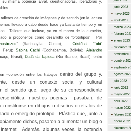
julio 2023
r su misma potencia larval, cuestionadoras, liberadoras y,
junio 2023
ables.
mayo 2023
talleres de creación de imágenes y de sentido (en la lectura
abril 2023
hemos llevado a cabo desde hace ya bastante tiempo y en
marzo 2023
rios. Talleres que incluso, ya en el marco de la curación,
febrero 202
do a proponerlos como desarrollo de “prototipos”. Por
enero 2023
nostrozos
” (Ranhuaylla, Cusco);
Cristóbal “Tobi”
diciembre 2
, Perú);
Sabina Cachi
(Cochabamba, Bolivia);
Alejandro
noviembre 
uaçu, Brasil);
Dadá da Tapioca
(Rio Branco, Brasil); entre
octubre 202
septiembre 
dentro
del grupo y,
ón –conexión entre los trabajos
agosto 202
julio 2022
ente, desde un contexto social y cultural
junio 2022
en el sentido que, luego de su correspondiente
mayo 2022
ntersemiótica, nuestros poemas pasaban, de
abril 2022
 constituirse en dibujos o diseños o retratos de
marzo 2022
lado o emergido prototipo. Plástica que, junto a
febrero 202
ropiamente dichos, pasaron a alimentar un blog o
enero 2022
diciembre 2
 Internet. Además, algunas veces, la potencia