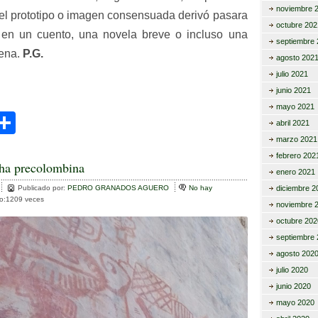
noviembre 
l prototipo o imagen consensuada derivó pasara
octubre 202
e en un cuento, una
novela
breve o incluso una
septiembre 
cena.
P.G.
agosto 202
julio 2021
junio 2021
mayo 2021
C
abril 2021
i
o
marzo 2021
febrero 202
m
ha precolombina
enero 2021
r
p
Publicado por:
PEDRO GRANADOS AGUERO
No hay
diciembre 2
to:1209 veces
noviembre 
ar
octubre 202
tir
septiembre 
agosto 202
julio 2020
junio 2020
mayo 2020