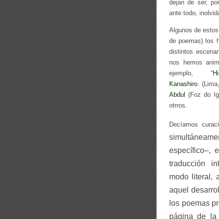
dejan de ser, po
ante todo, inolvid
Algunos de estos 
de poemas) los 
distintos escena
nos hemos anima
ejemplo, “
Hi
Kanashiro
(Lima
Abdul
(Foz do Ig
otrros.
Decíamos curaci
simultáneam
específico–, 
traducción i
modo
literal,
a
aquel desarrol
los
poemas
p
página de la