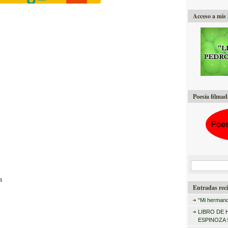
Acceso a mis 
Poesía filmad
B
u
a
Entradas reci
s
“Mi hermano
c
LIBRO DE 
a
ESPINOZA