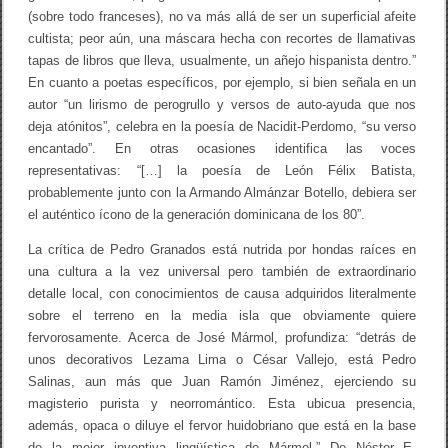
r
(sobre todo franceses), no va más allá de ser un superficial afeite
o
G
cultista; peor aún, una máscara hecha con recortes de llamativas
r
tapas de libros que lleva, usualmente, un añejo hispanista dentro.”
a
En cuanto a poetas específicos, por ejemplo, si bien señala en un
n
a
autor “un lirismo de perogrullo y versos de auto-ayuda que nos
d
deja atónitos”, celebra en la poesía de Nacidit-Perdomo, “su verso
o
encantado”. En otras ocasiones identifica las voces
s
/
representativas: “[…] la poesía de León Félix Batista,
A
probablemente junto con la Armando Almánzar Botello, debiera ser
l
a
el auténtico ícono de la generación dominicana de los 80”.
n
E
La crítica de Pedro Granados está nutrida por hondas raíces en
.
una cultura a la vez universal pero también de extraordinario
S
detalle local, con conocimientos de causa adquiridos literalmente
m
i
sobre el terreno en la media isla que obviamente quiere
t
fervorosamente. Acerca de José Mármol, profundiza: “detrás de
h
unos decorativos Lezama Lima o César Vallejo, está Pedro
Salinas, aun más que Juan Ramón Jiménez, ejerciendo su
magisterio purista y neorromántico. Esta ubicua presencia,
además, opaca o diluye el fervor huidobriano que está en la base
de la mejor inventiva lingüística de Mármol.” De Néstor E.