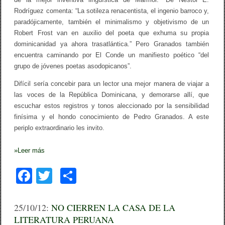
Rodríguez comenta: “La sotileza renacentista, el ingenio barroco y,
paradójicamente, también el minimalismo y objetivismo de un
Robert Frost van en auxilio del poeta que exhuma su propia
dominicanidad ya ahora trasatlántica.” Pero Granados también
encuentra caminando por El Conde un manifiesto poético “del
grupo de jóvenes poetas asodopicanos”.
Difícil sería concebir para un lector una mejor manera de viajar a
las voces de la República Dominicana, y demorarse allí, que
escuchar estos registros y tonos aleccionado por la sensibilidad
finísima y el hondo conocimiento de Pedro Granados. A este
periplo extraordinario les invito.
»
Leer más
F
T
C
a
wi
o
c
tt
m
25/10/12:
NO CIERREN LA CASA DE LA
LITERATURA PERUANA
e
er
p