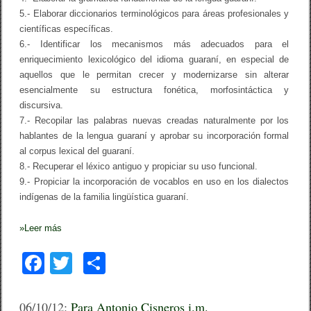
5.- Elaborar diccionarios terminológicos para áreas profesionales y
científicas específicas.
6.- Identificar los mecanismos más adecuados para el
enriquecimiento lexicológico del idioma guaraní, en especial de
aquellos que le permitan crecer y modernizarse sin alterar
esencialmente su estructura fonética, morfosintáctica y
discursiva.
7.- Recopilar las palabras nuevas creadas naturalmente por los
hablantes de la lengua guaraní y aprobar su incorporación formal
al corpus lexical del guaraní.
8.- Recuperar el léxico antiguo y propiciar su uso funcional.
9.- Propiciar la incorporación de vocablos en uso en los dialectos
indígenas de la familia lingüística guaraní.
»
Leer más
F
T
C
a
wi
o
c
tt
m
06/10/12:
Para Antonio Cisneros i.m.