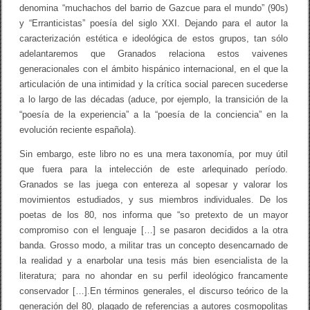
e
denomina “muchachos del barrio de Gazcue para el mundo” (90s)
s
y “Erranticistas” poesía del siglo XXI. Dejando para el autor la
í
a
caracterización estética e ideológica de estos grupos, tan sólo
d
adelantaremos que Granados relaciona estos vaivenes
o
generacionales con el ámbito hispánico internacional, en el que la
m
i
articulación de una intimidad y la crítica social parecen sucederse
n
a lo largo de las décadas (aduce, por ejemplo, la transición de la
i
“poesía de la experiencia” a la “poesía de la conciencia” en la
c
a
evolución reciente española).
n
a
Sin embargo, este libro no es una mera taxonomía, por muy útil
r
que fuera para la intelección de este arlequinado período.
e
c
Granados se las juega con entereza al sopesar y valorar los
i
movimientos estudiados, y sus miembros individuales. De los
e
n
poetas de los 80, nos informa que “so pretexto de un mayor
t
compromiso con el lenguaje […] se pasaron decididos a la otra
e
banda. Grosso modo, a militar tras un concepto desencarnado de
,
d
la realidad y a enarbolar una tesis más bien esencialista de la
e
literatura; para no ahondar en su perfil ideológico francamente
P
conservador […].En términos generales, el discurso teórico de la
e
d
generación del 80, plagado de referencias a autores cosmopolitas