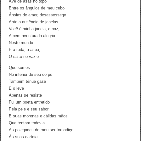
Ave de asas no topo
Entre os ângulos de meu cubo
Ânsias de amor, desassossego
Ante a ausência de janelas
Você é minha janela, a paz,
A bem-aventurada alegria
Neste mundo
E a roda, a aspa,
O salto no vazio
Que somos
No interior de seu corpo
Também tênue gaze
E o leve
Apenas se resiste
Fui um poeta entretido
Pela pele e seu sabor
E suas morenas e cálidas mãos
Que tentam todavia
As polegadas de meu ser tornadiço
Às suas carícias