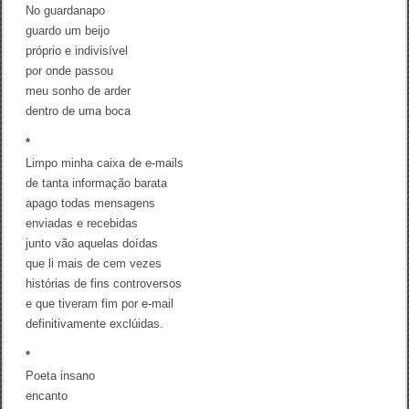
u
No guardanapo
n
guardo um beijo
o
E
próprio e indivisível
l
por onde passou
i
meu sonho de arder
z
e
dentro de uma boca
r
M
*
e
Limpo minha caixa de e-mails
l
o
de tanta informação barata
M
apago todas mensagens
a
enviadas e recebidas
r
t
junto vão aquelas doídas
i
que li mais de cem vezes
n
s
histórias de fins controversos
e que tiveram fim por e-mail
definitivamente exclúidas.
*
Poeta insano
encanto