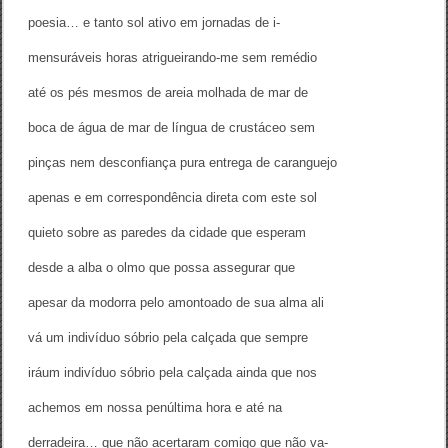
u
poesia… e tanto sol ativo em jornadas de i-
ç
ã
mensuráveis horas atrigueirando-me sem remédio
o
)
até os pés mesmos de areia molhada de mar de
boca de água de mar de língua de crustáceo sem
pinças nem desconfiança pura entrega de caranguejo
apenas e em correspondência direta com este sol
quieto sobre as paredes da cidade que esperam
desde a alba o olmo que possa assegurar que
apesar da modorra pelo amontoado de sua alma ali
vá um indivíduo sóbrio pela calçada que sempre
iráum indivíduo sóbrio pela calçada ainda que nos
achemos em nossa penúltima hora e até na
derradeira… que não acertaram comigo que não va-