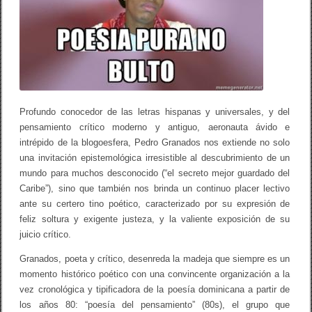
c
i
ó
n
d
e
B
r
e
v
Profundo conocedor de las letras hispanas y universales, y del
e
t
pensamiento crítico moderno y antiguo, aeronauta ávido e
e
intrépido de la blogoesfera, Pedro Granados nos extiende no solo
a
una invitación epistemológica irresistible al descubrimiento de un
t
r
mundo para muchos desconocido (“el secreto mejor guardado del
o
Caribe”), sino que también nos brinda un continuo placer lectivo
p
ante su certero tino poético, caracterizado por su expresión de
a
r
feliz soltura y exigente justeza, y la valiente exposición de su
a
juicio crítico.
l
e
Granados, poeta y crítico, desenreda la madeja que siempre es un
e
r
momento histórico poético con una convincente organización a la
:
vez cronológica y tipificadora de la poesía dominicana a partir de
p
los años 80: “poesía del pensamiento” (80s), el grupo que
o