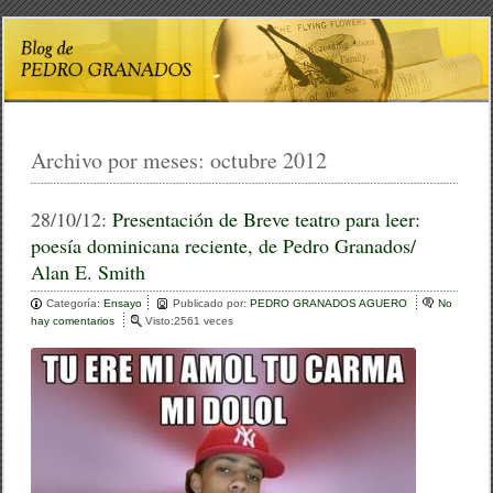
Archivo por meses:
octubre 2012
28/10/12:
Presentación de Breve teatro para leer:
poesía dominicana reciente, de Pedro Granados/
Alan E. Smith
Categoría:
Ensayo
Publicado por:
PEDRO GRANADOS AGUERO
No
hay comentarios
e
Visto:2561 veces
n
P
r
e
s
e
n
t
a