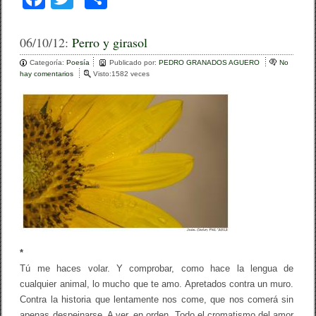
a
wi
o
c
tt
m
06/10/12:
Perro y girasol
e
er
p
Categoría:
Poesía
Publicado por:
PEDRO GRANADOS AGUERO
No
hay comentarios
e
Visto:1582 veces
b
ar
n
P
o
tir
e
r
o
r
o
k
y
g
i
r
a
s
o
l
*
Tú me haces volar. Y comprobar, como hace la lengua de
cualquier animal, lo mucho que te amo. Apretados contra un muro.
Contra la historia que lentamente nos come, que nos comerá sin
apenas despeinarse. A ver, en orden. Todo el cromatismo del amor