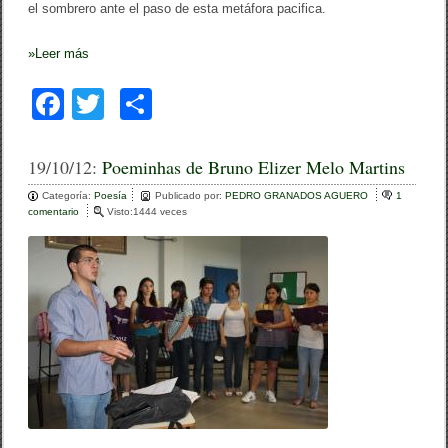
el sombrero ante el paso de esta metáfora pacifica.
»
Leer más
F
T
C
a
wi
o
c
tt
m
19/10/12:
Poeminhas de Bruno Elizer Melo Martins
e
er
p
Categoría:
Poesía
Publicado por:
PEDRO GRANADOS AGUERO
1
comentario
e
Visto:1444 veces
b
ar
n
P
o
tir
o
e
o
m
i
k
n
h
a
s
d
e
B
r