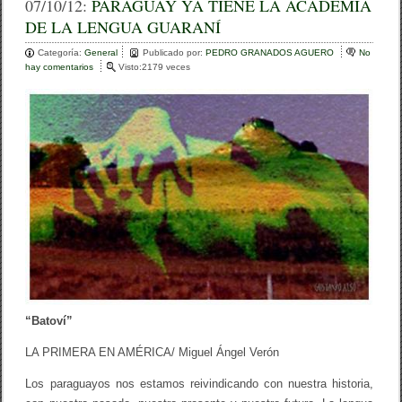
c
tt
m
07/10/12:
PARAGUAY YA TIENE LA ACADEMIA
DE LA LENGUA GUARANÍ
e
er
p
Categoría:
b
General
ar
Publicado por:
PEDRO GRANADOS AGUERO
No
hay comentarios
e
Visto:2179 veces
o
n
tir
P
o
A
R
k
A
G
U
A
Y
Y
A
T
I
E
N
E
L
“Batoví”
A
A
LA PRIMERA EN AMÉRICA/ Miguel Ángel Verón
C
A
Los paraguayos nos estamos reivindicando con nuestra historia,
D
E