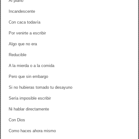
Al piano
s
Incandescente
Con caca todavía
Por venirte a escribir
Algo que no era
Reducible
A la mierda o a la comida
Pero que sin embargo
Si no hubieras tomado tu desayuno
Sería imposible escribir
Ni hablar directamente
Con Dios
Como haces ahora mismo