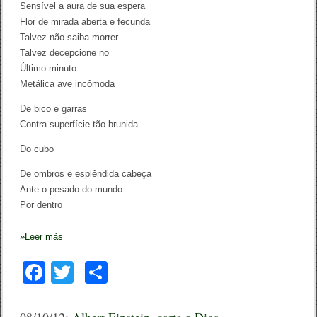
Sensível a aura de sua espera
Flor de mirada aberta e fecunda
Talvez não saiba morrer
Talvez decepcione no
Último minuto
Metálica ave incômoda
De bico e garras
Contra superfície tão brunida
Do cubo
De ombros e esplêndida cabeça
Ante o pesado do mundo
Por dentro
»
Leer más
F
T
C
a
wi
o