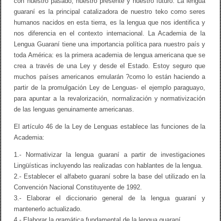
con nuestro pasado, nuestro presente y nuestro futuro. La lengua
M
guaraní es la principal catalizadora de nuestro teko como seres
I
A
humanos nacidos en esta tierra, es la lengua que nos identifica y
D
nos diferencia en el contexto internacional. La Academia de la
E
Lengua Guaraní tiene una importancia política para nuestro país y
L
A
toda América: es la primera academia de lengua americana que se
L
crea a través de una Ley y desde el Estado. Estoy seguro que
E
muchos países americanos emularán ?como lo están haciendo a
N
G
partir de la promulgación Ley de Lenguas- el ejemplo paraguayo,
U
para apuntar a la revalorización, normalización y normativización
A
G
de las lenguas genuinamente americanas.
U
A
El artículo 46 de la Ley de Lenguas establece las funciones de la
R
Academia:
A
N
1.- Normativizar la lengua guaraní a partir de investigaciones
Í
Lingüísticas incluyendo las realizadas con hablantes de la lengua.
2.- Establecer el alfabeto guaraní sobre la base del utilizado en la
Convención Nacional Constituyente de 1992.
3.- Elaborar el diccionario general de la lengua guaraní y
mantenerlo actualizado.
4.- Elaborar la gramática fundamental de la lengua guaraní.