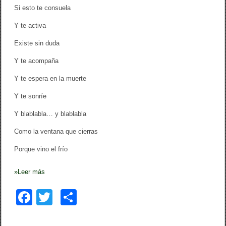
Si esto te consuela
Y te activa
Existe sin duda
Y te acompaña
Y te espera en la muerte
Y te sonríe
Y blablabla… y blablabla
Como la ventana que cierras
Porque vino el frío
»
Leer más
F
T
C
a
wi
o