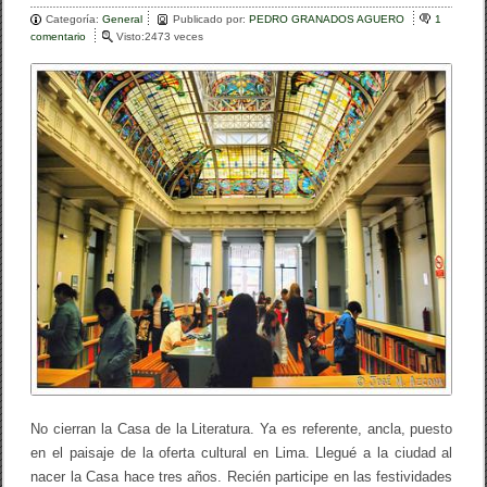
Categoría:
b
General
ar
Publicado por:
PEDRO GRANADOS AGUERO
1
comentario
e
Visto:2473 veces
o
n
tir
N
o
O
C
k
I
E
R
R
E
N
L
A
C
A
S
A
D
E
L
A
L
I
No cierran la Casa de la Literatura. Ya es referente, ancla, puesto
T
en el paisaje de la oferta cultural en Lima. Llegué a la ciudad al
E
R
nacer la Casa hace tres años. Recién participe en las festividades