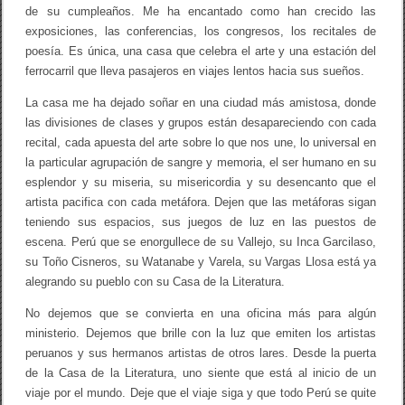
A
de su cumpleaños. Me ha encantado como han crecido las
T
exposiciones, las conferencias, los congresos, los recitales de
U
R
poesía. Es única, una casa que celebra el arte y una estación del
A
ferrocarril que lleva pasajeros en viajes lentos hacia sus sueños.
P
E
La casa me ha dejado soñar en una ciudad más amistosa, donde
R
U
las divisiones de clases y grupos están desapareciendo con cada
A
recital, cada apuesta del arte sobre lo que nos une, lo universal en
N
la particular agrupación de sangre y memoria, el ser humano en su
A
esplendor y su miseria, su misericordia y su desencanto que el
artista pacifica con cada metáfora. Dejen que las metáforas sigan
teniendo sus espacios, sus juegos de luz en las puestos de
escena. Perú que se enorgullece de su Vallejo, su Inca Garcilaso,
su Toño Cisneros, su Watanabe y Varela, su Vargas Llosa está ya
alegrando su pueblo con su Casa de la Literatura.
No dejemos que se convierta en una oficina más para algún
ministerio. Dejemos que brille con la luz que emiten los artistas
peruanos y sus hermanos artistas de otros lares. Desde la puerta
de la Casa de la Literatura, uno siente que está al inicio de un
viaje por el mundo. Deje que el viaje siga y que todo Perú se quite