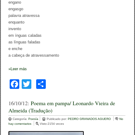
engano
engasgo
palavra atravessa
enquanto
invento
em ínguas caladas
as línguas faladas
e enche
a cabeça de atravessamento
»
Leer más
F
T
C
a
wi
o
c
tt
m
16/10/12:
Poema em pampa/ Leonardo Vieira de
Almeida (Tradução)
e
er
p
Categoría:
b
Poesía
ar
Publicado por:
PEDRO GRANADOS AGUERO
No
hay comentarios
e
Visto:2154 veces
o
n
tir
P