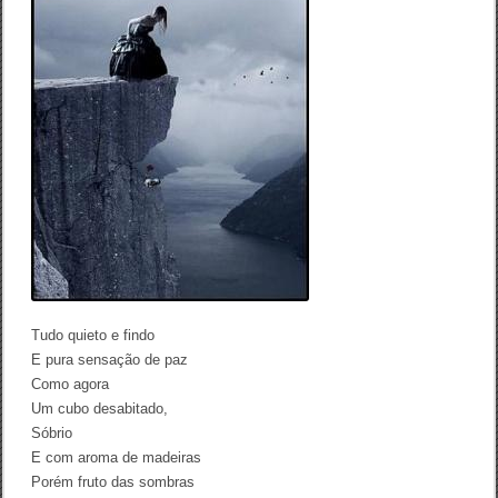
o
o
e
k
m
a
e
m
p
a
m
p
a
/
L
e
o
n
a
r
d
Tudo quieto e findo
o
E pura sensação de paz
V
Como agora
i
e
Um cubo desabitado,
i
Sóbrio
r
E com aroma de madeiras
a
d
Porém fruto das sombras
e