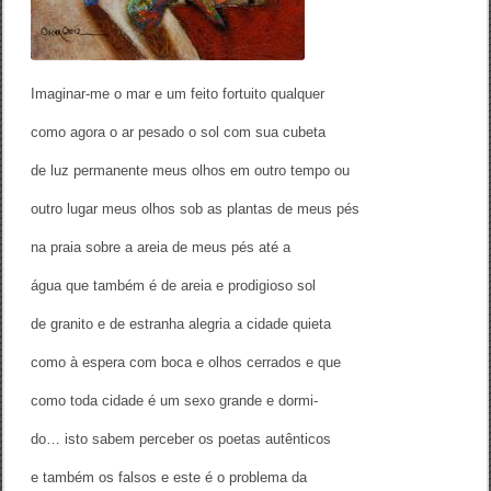
L
e
o
n
a
Imaginar-me o mar e um feito fortuito qualquer
r
d
como agora o ar pesado o sol com sua cubeta
o
V
de luz permanente meus olhos em outro tempo ou
i
e
outro lugar meus olhos sob as plantas de meus pés
i
r
a
na praia sobre a areia de meus pés até a
d
e
água que também é de areia e prodigioso sol
A
l
de granito e de estranha alegria a cidade quieta
m
e
como à espera com boca e olhos cerrados e que
i
d
como toda cidade é um sexo grande e dormi-
a
(
do… isto sabem perceber os poetas autênticos
T
r
a
e também os falsos e este é o problema da
d