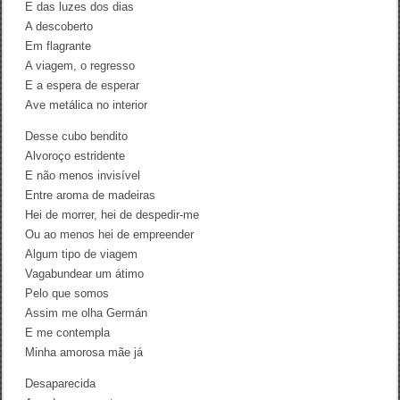
E das luzes dos dias
A
l
A descoberto
m
Em flagrante
e
A viagem, o regresso
i
d
E a espera de esperar
a
Ave metálica no interior
(
T
Desse cubo bendito
r
a
Alvoroço estridente
d
E não menos invisível
u
Entre aroma de madeiras
ç
ã
Hei de morrer, hei de despedir-me
o
Ou ao menos hei de empreender
)
Algum tipo de viagem
Vagabundear um átimo
Pelo que somos
Assim me olha Germán
E me contempla
Minha amorosa mãe já
Desaparecida