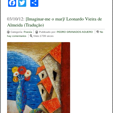
F
T
C
a
wi
o
c
tt
m
03/10/12:
[Imaginar-me o mar]/ Leonardo Vieira de
Almeida (Tradução)
e
er
p
Categoría:
b
Poesía
ar
Publicado por:
PEDRO GRANADOS AGUERO
No
hay comentarios
e
Visto:1739 veces
o
n
tir
[
o
I
m
k
a
g
i
n
a
r
-
m
e
o
m
a
r
]
/