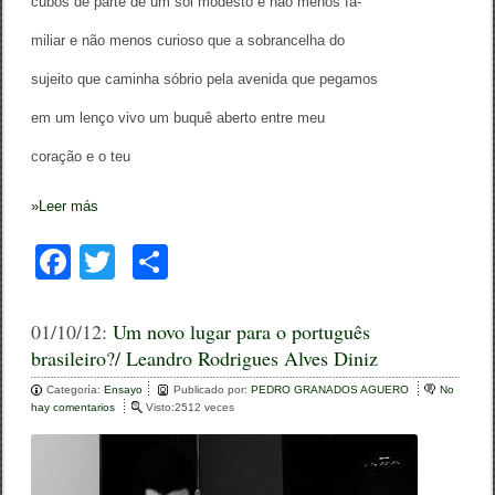
cubos de parte de um sol modesto e não menos fa-
miliar e não menos curioso que a sobrancelha do
sujeito que caminha sóbrio pela avenida que pegamos
em um lenço vivo um buquê aberto entre meu
coração e o teu
»
Leer más
F
T
C
a
wi
o
c
tt
m
01/10/12:
Um novo lugar para o português
brasileiro?/ Leandro Rodrigues Alves Diniz
e
er
p
Categoría:
b
Ensayo
ar
Publicado por:
PEDRO GRANADOS AGUERO
No
hay comentarios
e
Visto:2512 veces
o
n
tir
U
o
m
n