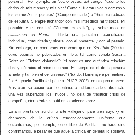
personal. Por ejemplo, en
Noche oscura del cuerpo
: “Cuento los
dedos de mis manos y mis pies/ Como si fueran uvas o cerezas y
los sumo/ A mis pesares” (“Cuerpo mutilado”) o “Siempre rodeado
de espuma/ Siempre luchando/ con mis intestinos mi tristeza. Mi
pantalón y mi camisa” (“Cuerpo en exilio”); y, sobre todo, en
Habitación en Roma
. Hasta una paulatina reconciliación
individual, comunitaria y sideral con el presente y con el pasado.
Sin embargo, no podríamos corroborar que en
Sin título
(2000) u
otros poemas no publicados en libro, tal como señala Susana
Reisz en “Eielson visionario”: “el amor es una auténtica relación:
dual y cósmica al mismo tiempo. El cuerpo es el de la persona
amada y también el del universo” (Nu/ do. Homenaje a j.e. eielson.
José Ignacio Padilla (ed.) (Lima: PUCP, 2002), de ninguna manera.
Más bien, su opción por lo continuo o indiferenciado o abstracto,
una vez superados los “nudos”, no deja de traslucir crisis de
compañía, cierto énfasis sutil en la soledad voraz.
Esta impronta de su último arte vallejiano, para bien suyo -y en
desmedro de la crítica tendenciosamente uniforme que
encontramos, por ejemplo, en el libro de Padilla–, no hace sino
confirmarnos, a pesar de que aquella crítica en general lo soslaya,