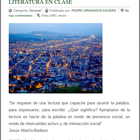
LITERATURA EN CLASE
e
er
p
Categoría:
b
General
ar
Publicado por:
PEDRO GRANADOS AGUERO
No
hay comentarios
e
Visto:1491 veces
o
n
tir
M
o
O
D
k
O
S
D
E
L
E
E
R
Y
P
R
A
C
“Se requiere de una lectura que capacite para asumir la palabra,
T
para expresarse, para escribir. ¿Qué significa? Apropiarse de la
I
C
lectura es hacer de la palabra un modo de presencia social, un
A
modo de intercambio activo y de interacción social”
R
Jesús Martín-Barbero
L
A