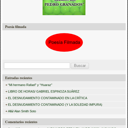
Poesía filmada
B
u
Entradas recientes
s
“Mi hermano Rafael” y “Huaraz”
c
LIBRO DE HORAS/ GABRIEL ESPINOZA SUÁREZ
a
EL DESNUDAMIENTO CONTAMINADO EN LA CRÍTICA
r
EL DESNUDAMIENTO CONTAMINADO (Y LA SOLEDAD IMPURA)
:
Allá/ Alan Smith Soto
Comentarios recientes