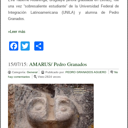
p
una vez “sobresaliente estudiante” de la Universidad Federal de
a
Integración Latinoamericana (UNILA) y alumna de Pedro
r
a
Granados.
n
o
l
»
Leer más
l
o
F
T
C
r
a
a
wi
o
r
(
c
tt
m
15/07/15:
AMARUS/ Pedro Granados
1
)
e
er
p
/
Categoría:
General
Publicado por:
PEDRO GRANADOS AGUERO
No
P
hay comentarios
e
Visto:2824 veces
b
ar
e
n
d
A
o
tir
r
M
o
A
o
C
R
o
U
k
n
S
d
/
e
P
S
e
t
d