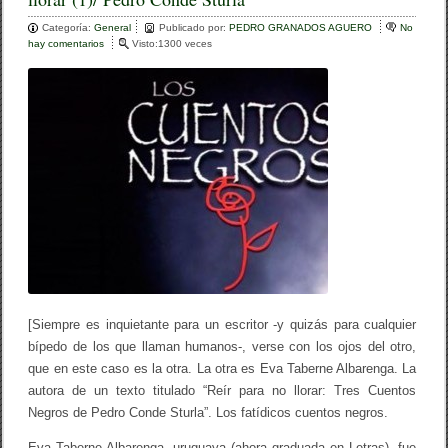
e
er
p
Categoría:
b
General
ar
Publicado por:
PEDRO GRANADOS AGUERO
No
hay comentarios
e
Visto:1300 veces
o
n
tir
E
o
v
a
k
T
a
b
e
r
n
e
A
l
b
a
r
e
[Siempre es inquietante para un escritor -y quizás para cualquier
n
bípedo de los que llaman humanos-, verse con los ojos del otro,
g
a
que en este caso es la otra. La otra es Eva Taberne Albarenga. La
:
autora de un texto titulado “Reír para no llorar: Tres Cuentos
R
Negros de Pedro Conde Sturla”. Los fatídicos cuentos negros.
e
í
r
Eva Taberne Albarenga, uruguaya (ahora graduada en Letras), fue