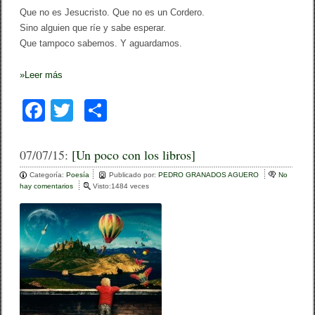
Que no es Jesucristo. Que no es un Cordero.
Sino alguien que ríe y sabe esperar.
Que tampoco sabemos. Y aguardamos.
»
Leer más
F
T
C
a
wi
o
c
tt
m
07/07/15:
[Un poco con los libros]
e
er
p
Categoría:
Poesía
Publicado por:
PEDRO GRANADOS AGUERO
No
hay comentarios
e
Visto:1484 veces
b
ar
n
[
o
tir
U
n
o
p
o
k
c
o
c
o
n