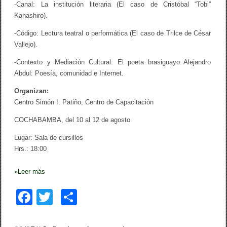
-Canal: La institución literaria (El caso de Cristóbal “Tobi”
Kanashiro).
-Código: Lectura teatral o performática (El caso de Trilce de César
Vallejo).
-Contexto y Mediación Cultural: El poeta brasiguayo Alejandro
Abdul: Poesía, comunidad e Internet.
Organizan:
Centro Simón I. Patiño, Centro de Capacitación
COCHABAMBA, del
10
al
12
de agosto
Lugar: Sala de cursillos
Hrs.: 18:00
»
Leer más
F
T
C
a
wi
o