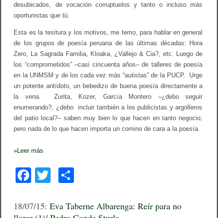
desubicados, de vocación corruptuelos y tanto o incluso más
oportunistas que tú.
Esta es la tesitura y los motivos, me temo, para hablar en general
de los grupos de poesía peruana de las últimas décadas: Hora
Zero, La Sagrada Familia, Kloaka, ¿Vallejo & Cia?, etc. Luego de
los “comprometidos” –casi cincuenta años– de talleres de poesía
en la UNMSM y de los cada vez más “autistas” de la PUCP. Urge
un potente antídoto, un bebedizo de buena poesía directamente a
la vena. Zurita, Kozer, García Montero –¿debo seguir
enumerando?, ¿debo incluir también a los publicistas y argolleros
del patio local?– saben muy bien lo que hacen en tanto negocio;
pero nada de lo que hacen importa un comino de cara a la poesía.
»
Leer más
F
T
C
a
wi
o
c
tt
m
18/07/15:
Eva Taberne Albarenga: Reír para no
llorar (1)/ Pedro Conde Sturla