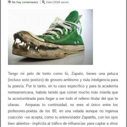
No hay comentarios
e
Visto:2028 veces
b
ar
n
Z
o
tir
a
p
o
a
t
k
o
X
Z
a
p
a
t
i
l
Tengo mi pelo de tonto como tú, Zapato, tienes una peluca
l
(incluso esto postizo) de grosero arribismo y nula inteligencia para
a
la poesía. Por lo tanto, en tu caso específico y para la academia
norteamericana, habrás tenido que comer mucho más mierda que
la acostumbrada para llegar a ser todo el relleno titular del que te
ufanas. Amparas tu continuidad, no eres el único entre los
profesores-poetas de los 80, en una velada aunque no ingenua
coacción –se acepta, como tu entrevistador Zapatilla, con los ojos
bien abiertos– implícita al tráfico de influencias para captar a otros