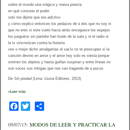
o
sobre el mundo una mágica y nueva poesía
g
en qué consiste el poder
o
d
solo me dijiste que era adictivo
e
y cómo explico entonces los pedazos de a dos que no soy ni
l
que no eres si este vuelo hacia atrás enceguece los espejos
p
a
los jueguitos sin partidor han huido de la sala y ni el radio ni
s
la tv sincronizan contra la histeria
a
j
ves o mejor dicho amalgamas el vacío no te preocupes si la
e
canción devino en amor y el amor hoy solo es siesta porque
r
sonríen los objetos y hasta guiñan suspiran y entre líneas no
o
)
son voces sus intrigas que nos van tragando de a pocos
/
F
De
Sin piedad
(Lima: Lluvia Editores, 2013)
a
n
n
»
Leer más
y
M
F
T
C
u
r
a
wi
o
o
c
tt
m
09/07/15:
MODOS DE LEER Y PRACTICAR LA