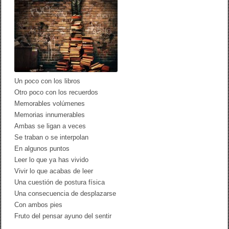
l
o
s
l
i
b
r
o
s
]
Un poco con los libros
Otro poco con los recuerdos
Memorables volúmenes
Memorias innumerables
Ambas se ligan a veces
Se traban o se interpolan
En algunos puntos
Leer lo que ya has vivido
Vivir lo que acabas de leer
Una cuestión de postura física
Una consecuencia de desplazarse
Con ambos pies
Fruto del pensar ayuno del sentir