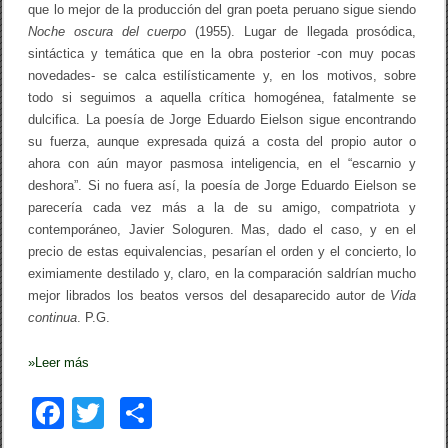
que lo mejor de la producción del gran poeta peruano sigue siendo
Noche oscura del cuerpo
(1955). Lugar de llegada prosódica,
sintáctica y temática que en la obra posterior -con muy pocas
novedades- se calca estilísticamente y, en los motivos, sobre
todo si seguimos a aquella crítica homogénea, fatalmente se
dulcifica. La poesía de Jorge Eduardo Eielson sigue encontrando
su fuerza, aunque expresada quizá a costa del propio autor o
ahora con aún mayor pasmosa inteligencia, en el “escarnio y
deshora”. Si no fuera así, la poesía de Jorge Eduardo Eielson se
parecería cada vez más a la de su amigo, compatriota y
contemporáneo, Javier Sologuren. Mas, dado el caso, y en el
precio de estas equivalencias, pesarían el orden y el concierto, lo
eximiamente destilado y, claro, en la comparación saldrían mucho
mejor librados los beatos versos del desaparecido autor de
Vida
continua
. P.G.
»
Leer más
F
T
C
a
wi
o