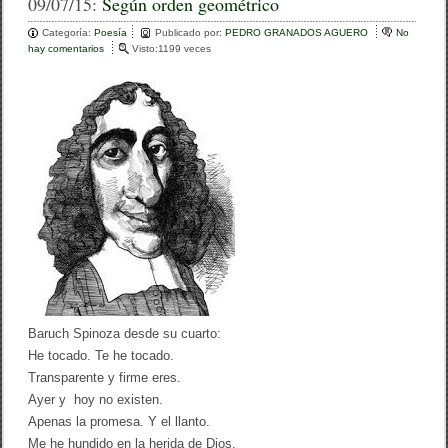
c
tt
m
09/07/15:
Según orden geométrico
e
er
p
Categoría:
Poesía
Publicado por:
PEDRO GRANADOS AGUERO
No
hay comentarios
e
Visto:1199 veces
b
ar
n
S
o
tir
e
g
o
ú
n
k
o
r
d
e
n
g
e
o
m
é
t
Baruch Spinoza desde su cuarto:
r
i
He tocado. Te he tocado.
c
Transparente y firme eres.
o
Ayer y hoy no existen.
Apenas la promesa. Y el llanto.
Me he hundido en la herida de Dios.