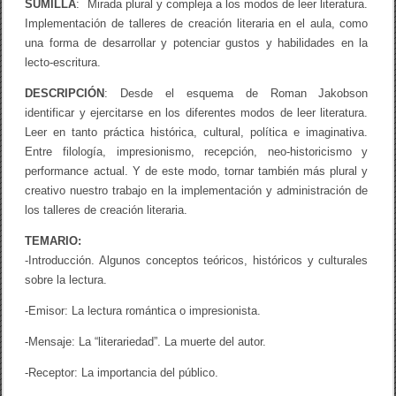
L
SUMILLA
: Mirada plural y compleja a los modos de leer literatura.
I
Implementación de talleres de creación literaria en el aula, como
T
una forma de desarrollar y potenciar gustos y habilidades en la
E
R
lecto-escritura.
A
T
DESCRIPCIÓN
: Desde el esquema de Roman Jakobson
U
identificar y ejercitarse en los diferentes modos de leer literatura.
R
A
Leer en tanto práctica histórica, cultural, política e imaginativa.
E
Entre filología, impresionismo, recepción, neo-historicismo y
N
performance actual. Y de este modo, tornar también más plural y
C
L
creativo nuestro trabajo en la implementación y administración de
A
los talleres de creación literaria.
S
E
TEMARIO:
-Introducción. Algunos conceptos teóricos, históricos y culturales
sobre la lectura.
-Emisor: La lectura romántica o impresionista.
-Mensaje: La “literariedad”. La muerte del autor.
-Receptor: La importancia del público.