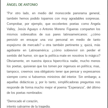
o
ÁNGEL DE ANTONIO
n
i
o
“Por otro lado, en medio del monocorde panorama general,
M
también hemos podido toparnos con muy agradables sorpresas.
o
Comprobar, por ejemplo, que excelentes poetas como Angela
r
e
Valley, Jesús Aguayo o Antonio Moreno Figueras comparten los
n
mismos sobresaltos de sus pares latinoamericanos: ¿cómo
o
persistir en ensayar una voz personal en medio de tanto
F
i
espejismo de mercado? u otra también pertinente y, quizá, más
g
agobiante en Latinoamérica: ¿cómo sobrevivir sin perder el
u
e
sentido del humor, sin que la política mate en nosotros lo mágico?
r
Obviamente, en nuestra época hipercrítica nadie, mucho menos
a
los poetas, quisieran que los tomen por ingenuos en política; mas,
s
tampoco, creemos sea obligatorio tener que pensar y expresarnos
siempre como si fuésemos ministros del interior. Sin embargo, a
aquellas didácticas y, por lo tanto, simplificadoras preguntas nos
responde de forma mucho mejor el poema “Esperanza”, del último
de los poetas nombrados:
“Derrocado el corazón,
intento salvarme de la tragedia.