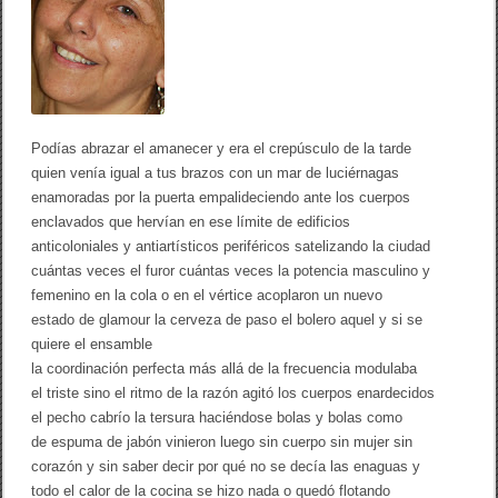
o
a
m
k
a
l
d
i
c
i
Podías abrazar el amanecer y era el crepúsculo de la tarde
ó
n
quien venía igual a tus brazos con un mar de luciérnagas
d
enamoradas por la puerta empalideciendo ante los cuerpos
e
enclavados que hervían en ese límite de edificios
l
o
anticoloniales y antiartísticos periféricos satelizando la ciudad
s
cuántas veces el furor cuántas veces la potencia masculino y
o
b
femenino en la cola o en el vértice acoplaron un nuevo
j
estado de glamour la cerveza de paso el bolero aquel y si se
e
quiere el ensamble
t
o
la coordinación perfecta más allá de la frecuencia modulaba
s
el triste sino el ritmo de la razón agitó los cuerpos enardecidos
(
el pecho cabrío la tersura haciéndose bolas y bolas como
M
o
de espuma de jabón vinieron luego sin cuerpo sin mujer sin
n
corazón y sin saber decir por qué no se decía las enaguas y
ó
l
todo el calor de la cocina se hizo nada o quedó flotando