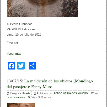
u
r
r
o
l
G
a
r
a
n
© Pedro Granados
a
VASINFIN Ediciones
d
o
Lima, 15 de julio de 2015
s
Free pdf
»
Leer más
F
T
C
a
wi
o
c
tt
m
13/07/15:
La maldición de los objetos (Monólogo
del pasajero)/ Fanny Muro
e
er
p
Categoría:
b
Poesía
ar
Publicado por:
PEDRO GRANADOS AGUERO
No
hay comentarios
e
Visto:3669 veces
o
n
tir
L