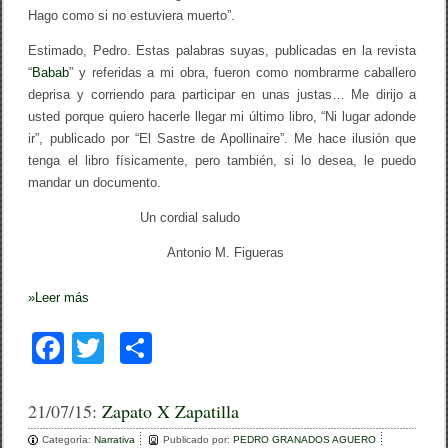
Hago como si no estuviera muerto”.
Estimado, Pedro. Estas palabras suyas, publicadas en la revista
“
Babab
” y referidas a mi obra, fueron como nombrarme caballero
deprisa y corriendo para participar en unas justas… Me dirijo a
usted porque quiero hacerle llegar mi último libro, “Ni lugar adonde
ir”, publicado por “El Sastre de Apollinaire”. Me hace ilusión que
tenga el libro físicamente, pero también, si lo desea, le puedo
mandar un documento.
Un cordial saludo
Antonio M. Figueras
»
Leer más
F
T
C
a
wi
o
c
tt
m
21/07/15:
Zapato X Zapatilla
e
er
p
Categoría:
Narrativa
Publicado por:
PEDRO GRANADOS AGUERO