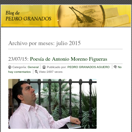
Archivo por meses:
julio 2015
23/07/15:
Poesía de Antonio Moreno Figueras
Categoría:
General
Publicado por:
PEDRO GRANADOS AGUERO
No
hay comentarios
e
Visto:1697 veces
n
P
o
e
s
í
a
d
e
A
n
t