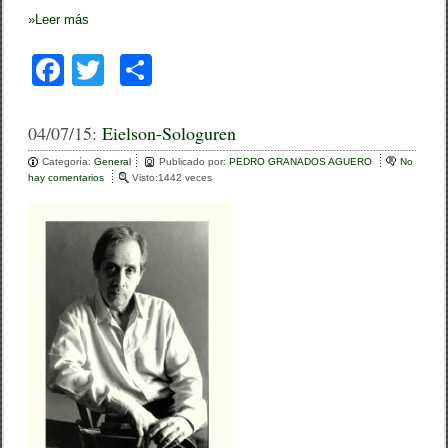
»
Leer más
F
T
C
a
wi
o
c
tt
m
04/07/15:
Eielson-Sologuren
e
er
p
Categoría:
General
Publicado por:
PEDRO GRANADOS AGUERO
No
hay comentarios
e
Visto:1442 veces
b
ar
n
E
o
tir
i
e
o
l
s
k
o
n
-
S
o
l
o
g
u
r