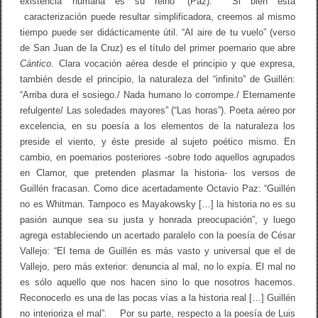
existencia humana es su reino” (Paz). Si bien esta
r
caracterización puede resultar simplificadora, creemos al mismo
s
o
tiempo puede ser didácticamente útil. “Al aire de tu vuelo” (verso
n
de San Juan de la Cruz) es el título del primer poemario que abre
a
s
Cántico
. Clara vocación aérea desde el principio y que expresa,
h
también desde el principio, la naturaleza del “infinito” de Guillén:
a
“Arriba dura el sosiego./ Nada humano lo corrompe./ Eternamente
b
r
refulgente/ Las soledades mayores” (“Las horas”). Poeta aéreo por
á
excelencia, en su poesía a los elementos de la naturaleza los
p
preside el viento, y éste preside al sujeto poético mismo. En
o
e
cambio, en poemarios posteriores -sobre todo aquellos agrupados
s
en Clamor, que pretenden plasmar la historia- los versos de
í
a
Guillén fracasan. Como dice acertadamente Octavio Paz: “Guillén
”
no es Whitman. Tampoco es Mayakowsky […] la historia no es su
/
pasión aunque sea su justa y honrada preocupación”, y luego
P
e
agrega estableciendo un acertado paralelo con la poesía de César
d
Vallejo: “El tema de Guillén es más vasto y universal que el de
r
Vallejo, pero más exterior: denuncia al mal, no lo expía. El mal no
o
G
es sólo aquello que nos hacen sino lo que nosotros hacemos.
r
Reconocerlo es una de las pocas vías a la historia real […] Guillén
a
n
no interioriza el mal”. Por su parte, respecto a la poesía de Luis