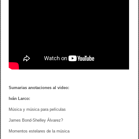
a
e
n
l
a
p
o
e
s
í
a
d
e
H
e
r
n
á
Sumarias anotaciones al video:
n
d
Iván Larco:
e
z
Música y música para películas
”
James Bond-Shelley Álvarez?
Momentos estelares de la música