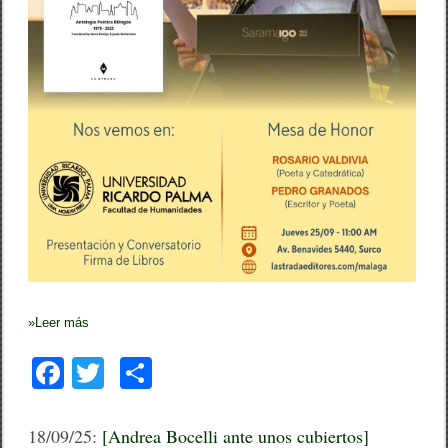
»
Leer más
F
T
C
a
wi
o
c
tt
m
18/09/25:
[Andrea Bocelli ante unos cubiertos]