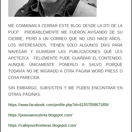
A
D
O
S
D
I
ME CONMINAN A CERRAR ESTE BLOG DESDE LA DTI DE LA
C
PUCP. PROBABLEMENTE ME FUERON AVISANDO DE SU
E
CIERRE, PERO A UN CORREO QUE NO USO HACE AÑOS.
A
D
LOS INTERESADOS, TIENEN SÓLO ALGUNOS DÍAS PARA
I
NAVEGAR Y GUARDAR LAS PUBLICACIONES QUE LES
Ó
APETEZCA. FELIZMENTE PUDE GUARDAR EL CONTENIDO,
S
AUNQUE ÚNICAMENTE PONERLO A SALVO PORQUE
TODAVÍA NO HE MIGRADO A OTRA PÁGINA WORD PRESS O
COSA PARECIDA.
SIN EMBARGO, SUBSISTEN Y ME PUDEN ENCONTRAR EN
OTRAS PÁGINAS:
https://www.facebook.com/profile.php?id=61557058671859
https://poesiaensutinta.blogspot.com/
https://vallejosinfronteras.blogspot.com/