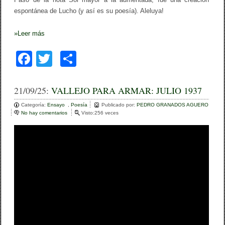
espontánea de Lucho (y así es su poesía). Aleluya!
»
Leer más
F
T
C
a
wi
o
c
tt
m
21/09/25:
VALLEJO PARA ARMAR: JULIO 1937
e
er
p
Categoría:
Ensayo
,
Poesía
Publicado por:
PEDRO GRANADOS AGUERO
No hay comentarios
e
Visto:256 veces
b
ar
n
V
o
tir
A
L
o
L
E
k
J
O
P
A
R
A
A