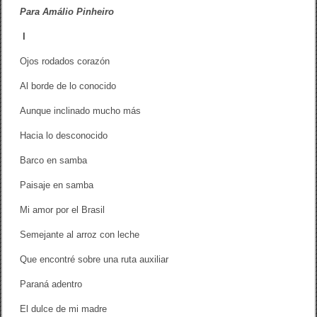
A
Para Amálio Pinheiro
C
A
I
B
A
E
Ojos rodados corazón
N
S
Al borde de lo conocido
A
M
Aunque inclinado mucho más
B
A
Hacia lo desconocido
”
Barco en samba
Paisaje en samba
Mi amor por el Brasil
Semejante al arroz con leche
Que encontré sobre una ruta auxiliar
Paraná adentro
El dulce de mi madre