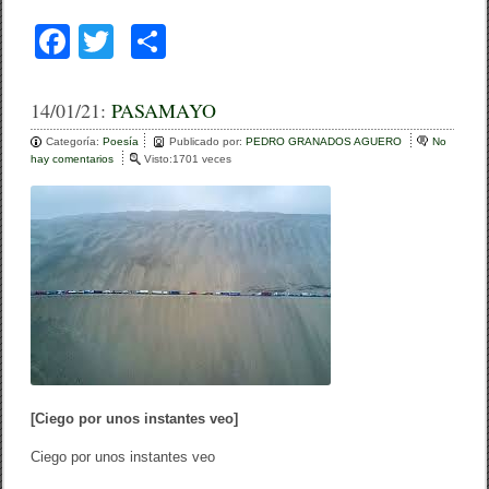
F
T
C
a
wi
o
c
tt
m
14/01/21:
PASAMAYO
e
er
p
Categoría:
Poesía
Publicado por:
PEDRO GRANADOS AGUERO
No
hay comentarios
e
Visto:1701 veces
b
ar
n
P
o
tir
A
S
o
A
M
k
A
Y
O
[Ciego por unos instantes veo]
Ciego por unos instantes veo