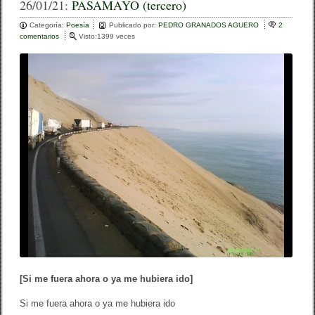
c
tt
m
26/01/21:
PASAMAYO (tercero)
e
er
p
Categoría:
Poesía
Publicado por:
PEDRO GRANADOS AGUERO
2
comentarios
e
Visto:1399 veces
b
ar
n
P
o
tir
A
S
o
A
M
k
A
Y
O
(
t
e
r
c
e
r
o
)
[Si me fuera ahora o ya me hubiera ido]
Si me fuera ahora o ya me hubiera ido