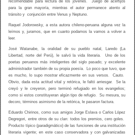
recomendable para lectura de los jóvenes. Juego de acertijos
para la gran mayoría, mientras el autor permanece atento al
tránsito y conjunción entre Venus y Neptuno.
Raquel Jodorowsky, a esta autora chileno-peruana alguna vez la
leímos y, juramos, que en cuanto podamos la vamos a volver a
leer.
José Watanabe, la oralidad de su pueblo natal, Laredo (La
Libertad, norte del Perú), le salvó la vida literaria. Uno de los
poetas peruanos más inteligentes del siglo pasado; y excelente
administrador también de su propia poesía. Lo poco que tuvo, que
es mucho, lo supo mostrar eficazmente en sus versos. Cauto.
Obvio, dada esta actitud vital y retórica, le faltó arriesgar. Se la
creyó y le creyeron, pero terminó refugiado en los evangelios;
como si estos constituyeran algún tipo de refugio. Su mesura, su
decoro, términos asimismo de la retórica, le pasaron factura.
Eduardo Chirinos, como sus amigos Jorge Eslava o Carlos López
Degregori, entre otros de su clan: todos los premios, cero goles.
Producto típico (paradigmático) de las funciones de una institución
literaria vigente; en este caso conservadora y con galvanizadas