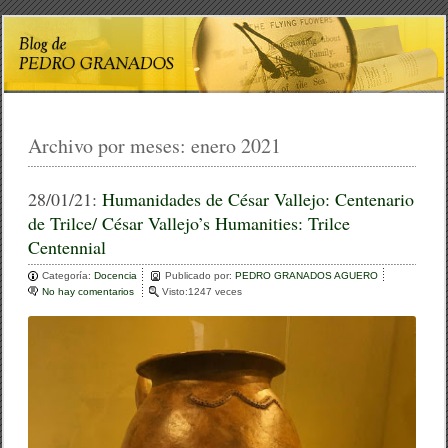
Archivo por meses:
enero 2021
28/01/21:
Humanidades de César Vallejo: Centenario
de Trilce/ César Vallejo’s Humanities: Trilce
Centennial
Categoría:
Docencia
Publicado por:
PEDRO GRANADOS AGUERO
No hay comentarios
e
Visto:1247 veces
n
H
u
m
a
n
i
d
a