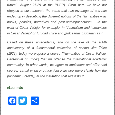
i
future”, August 27-29 at the PUCP). From here we have not
t
i
stopped in our research, the same that has investigated and has
e
ended up in describing the different notions of the Humanities – as
s
books, peoples, narratives and post-anthropocentrism – in the
:
T
work of César Vallejo; for example, in “Journalism and humanities
r
in César Vallejo” or “Ciudad Trilce and ¿trilceanas Ciudadanías?”
i
l
Based on these antecedents, and on the eve of the 100th
c
e
anniversary of a fundamental collection of poems like Trilce
C
(1922), today we propose a course (“Humanities of César Vallejo:
e
n
Centennial of Trilce”) that we offer to the international academic
t
community. In other words, we agree to implement and offer said
e
course, virtual or face-to-face (once we see more clearly how the
n
n
pandemic unfolds), at the institution that requests it.
i
a
»
Leer más
l
F
T
C
a
wi
o