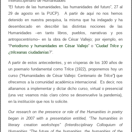
Interdisciplinario de Humanidades
d
e
“El futuro de las humanidades, las humanidades del futuro”, 27 al
T
29 de agosto en la PUCP). A partir de aquí no nos hemos
r
detenido en nuestra pesquisa, la misma que ha indagado y ha
i
l
desembocado en describir las distintas nociones de las
c
Humanidades –en tanto libros, pueblos, narrativas y pos
e
antropocentrismo– en la obra de César Vallejo; por ejemplo, en
/
C
“P
eriodismo y humanidades en César Vallejo
” o “
Ciudad Trilce
y
é
¿trilceanas ciudadanías
?”.
s
a
A partir de estos antecedentes, y en vísperas de los 100 años de
r
V
un poemario fundamental como Trilce (1922), proponemos hoy un
a
curso (“Humanidades de César Vallejo: Centenario de
Trilce
”
)
que
l
l
ofrecemos a la comunidad académica internacional. Es decir, nos
e
allanamos a implementar y dictar dicho curso, virtual o presencial
j
(una vez veamos más claro cómo se desenvuelve la pandemia),
o
’
en la institución que nos lo solicite.
s
H
Our research on the presence or role of the Humanities in poetry
u
began in 2007 with a presentation entitled, “The humanities in
m
a
literary creation workshops” (Interdisciplinary Colloquium of
n
Humanities “The future of the humanities, the humanities of the