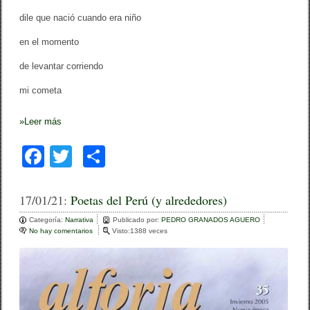
dile que nació cuando era niño
en el momento
de levantar corriendo
mi cometa
»
Leer más
F
T
C
a
wi
o
c
tt
m
17/01/21:
Poetas del Perú (y alrededores)
e
er
p
Categoría:
Narrativa
Publicado por:
PEDRO GRANADOS AGUERO
No hay comentarios
e
Visto:1388 veces
b
ar
n
P
o
tir
o
e
o
t
a
s