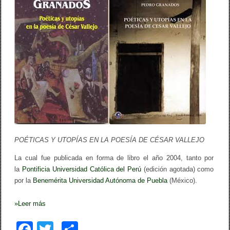
o
e
r
k
s
i
t
n
r
d
a
i
t
a
e
n
s
s
i
s
s
o
b
r
e
C
é
POÉTICAS Y UTOPÍAS EN LA POESÍA DE CÉSAR VALLEJO
s
a
La cual fue publicada en forma de libro el año 2004, tanto por
r
la
Pontificia Universidad Católica del Perú
(edición agotada) como
V
a
por la
Benemérita Universidad Autónoma de Puebla
(México).
l
l
e
»
Leer más
j
o
F
T
C
,