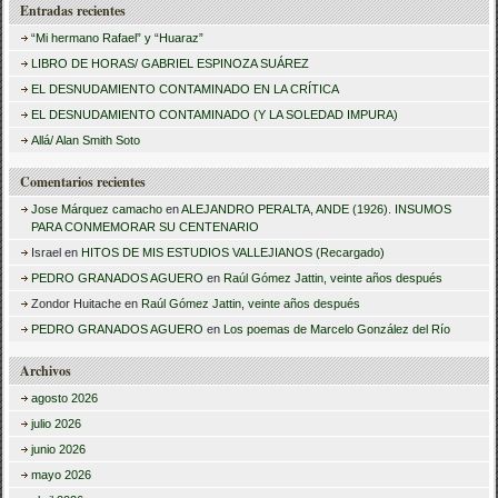
Entradas recientes
s
“Mi hermano Rafael” y “Huaraz”
c
LIBRO DE HORAS/ GABRIEL ESPINOZA SUÁREZ
a
EL DESNUDAMIENTO CONTAMINADO EN LA CRÍTICA
r
EL DESNUDAMIENTO CONTAMINADO (Y LA SOLEDAD IMPURA)
:
Allá/ Alan Smith Soto
Comentarios recientes
Jose Márquez camacho
en
ALEJANDRO PERALTA, ANDE (1926). INSUMOS
PARA CONMEMORAR SU CENTENARIO
Israel
en
HITOS DE MIS ESTUDIOS VALLEJIANOS (Recargado)
PEDRO GRANADOS AGUERO
en
Raúl Gómez Jattin, veinte años después
Zondor Huitache
en
Raúl Gómez Jattin, veinte años después
PEDRO GRANADOS AGUERO
en
Los poemas de Marcelo González del Río
Archivos
agosto 2026
julio 2026
junio 2026
mayo 2026