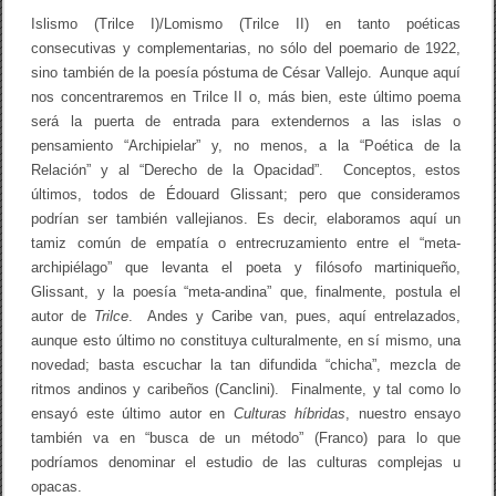
f
a
Islismo (Trilce I)/Lomismo (Trilce II) en tanto poéticas
.
r
consecutivas y complementarias, no sólo del poemario de 1922,
V
a
sino también de la poesía póstuma de César Vallejo. Aunque aquí
l
nos concentraremos en Trilce II o, más bien, este último poema
l
e
será la puerta de entrada para extendernos a las islas o
j
pensamiento “Archipielar” y, no menos, a la “Poética de la
o
Relación” y al “Derecho de la Opacidad”. Conceptos, estos
últimos, todos de Édouard Glissant; pero que consideramos
podrían ser también vallejianos. Es decir, elaboramos aquí un
tamiz común de empatía o entrecruzamiento entre el “meta-
archipiélago” que levanta el poeta y filósofo martiniqueño,
Glissant, y la poesía “meta-andina” que, finalmente, postula el
autor de
Trilce
. Andes y Caribe van, pues, aquí entrelazados,
aunque esto último no constituya culturalmente, en sí mismo, una
novedad; basta escuchar la tan difundida “chicha”, mezcla de
ritmos andinos y caribeños (Canclini). Finalmente, y tal como lo
ensayó este último autor en
Culturas híbridas
, nuestro ensayo
también va en “busca de un método” (Franco) para lo que
podríamos denominar el estudio de las culturas complejas u
opacas.