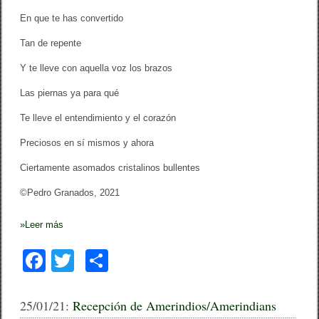
En que te has convertido
Tan de repente
Y te lleve con aquella voz los brazos
Las piernas ya para qué
Te lleve el entendimiento y el corazón
Preciosos en sí mismos y ahora
Ciertamente asomados cristalinos bullentes
©Pedro Granados, 2021
»
Leer más
F
T
C
a
wi
o
c
tt
m
25/01/21:
Recepción de Amerindios/Amerindians