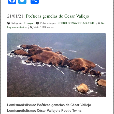
B
a
wi
o
o
s
c
tt
m
21/01/21:
Poéticas gemelas de César Vallejo
t
o
e
er
p
n
Categoría:
Ensayo
Publicado por:
PEDRO GRANADOS AGUERO
No
U
hay comentarios
e
Visto:1113 veces
b
ar
n
n
i
P
o
tir
v
o
e
é
o
r
t
s
i
k
i
c
t
a
y
s
(
g
P
e
h
m
D
e
,
l
2
a
0
s
0
d
3
e
)
C
Lomismo/Islismo: Poéticas gemelas de César Vallejo
p
é
Lomismo/Islismo: César Vallejo’s Poetic Twins
d
s