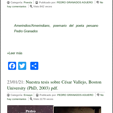
e
er
p
Categoría:
Poesía
Publicado por:
PEDRO GRANADOS AGUERO
No
hay comentarios
e
Visto:942 veces
b
ar
n
R
o
tir
e
c
o
Amerindios/Amerindians, poemario del poeta peruano
e
Pedro Granados
p
k
c
i
ó
n
d
»
Leer más
e
A
F
T
C
m
e
a
wi
o
r
i
c
tt
m
n
23/01/21:
Nuestra tesis sobre César Vallejo, Boston
d
University (PhD, 2003) pdf.
e
er
p
i
o
Categoría:
b
Ensayo
ar
Publicado por:
PEDRO GRANADOS AGUERO
No
s
hay comentarios
e
Visto:1179 veces
/
o
n
tir
A
N
m
u
e