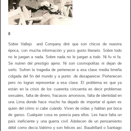
n
V
a
l
l
e
j
8
o
a
Sobre Vallejo and Company diré que son chicos de nuestra
n
d
época, con mucha información y poco gusto literario. Sobre todo
C
no le juegan a nada. Sobre nada no le juegan a todo. Ni fu ni fa.
o
Se nutren del prestigio ajeno. Ni son cosmopolitas ni dejan de
m
p
serlo. Sufren la tragedia de pertenecer a esa clase media limeña
a
colgada del fin del mundo y a punto de desaparecer. Pertenecen
n
y
pero no logran representar a esa clase. El problema es que ya
.
están en la crisis de los cuarenta cincuenta es decir problemas
O
sexuales, falta de dinero, fracasos amorosos, falta de identidad en
d
i
una Lima donde hace mucho ha dejado de importar el quien es
s
quien del cómo si cabe cuándo. Viven de oídas y hablan por boca
p
de ganso. Cualquier cosa es poesía para ellos. Les hace falta un
a
r
país ineficiente y una guerra civil. Adolecen de un pensamiento
a
débil como decía Vattimo y son felices así. Baudrillard o Santiago
n