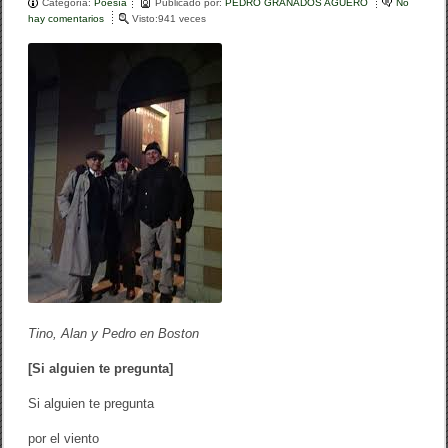
e
er
p
Categoría:
Poesía
Publicado por:
PEDRO GRANADOS AGUERO
No
hay comentarios
e
Visto:941 veces
b
ar
n
I
o
tir
n
é
o
d
i
k
t
o
s
d
e
A
l
a
n
S
m
i
t
Tino, Alan y Pedro en Boston
h
S
[Si alguien te pregunta]
o
t
Si alguien te pregunta
o
por el viento