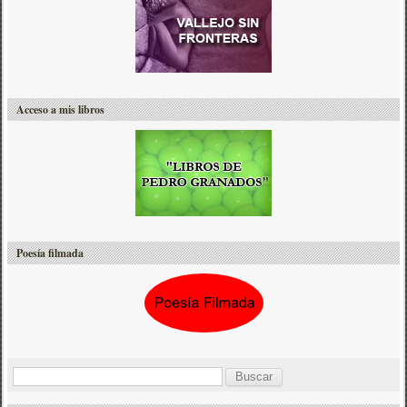
Acceso a mis libros
Poesía filmada
B
u