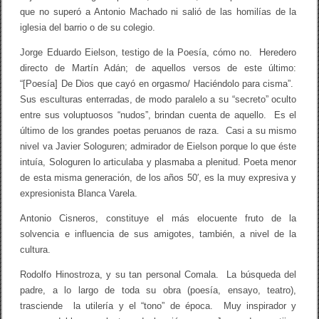
que no superó a Antonio Machado ni salió de las homilías de la
iglesia del barrio o de su colegio.
Jorge Eduardo Eielson, testigo de la Poesía, cómo no. Heredero
directo de Martín Adán; de aquellos versos de este último:
“[Poesía] De Dios que cayó en orgasmo/ Haciéndolo para cisma”.
Sus esculturas enterradas, de modo paralelo a su “secreto” oculto
entre sus voluptuosos “nudos”, brindan cuenta de aquello. Es el
último de los grandes poetas peruanos de raza. Casi a su mismo
nivel va Javier Sologuren; admirador de Eielson porque lo que éste
intuía, Sologuren lo articulaba y plasmaba a plenitud. Poeta menor
de esta misma generación, de los años 50′, es la muy expresiva y
expresionista Blanca Varela.
Antonio Cisneros, constituye el más elocuente fruto de la
solvencia e influencia de sus amigotes, también, a nivel de la
cultura.
Rodolfo Hinostroza, y su tan personal Comala. La búsqueda del
padre, a lo largo de toda su obra (poesía, ensayo, teatro),
trasciende la utilería y el “tono” de época. Muy inspirador y