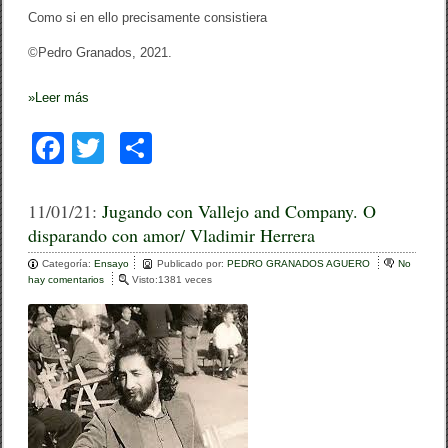
Como si en ello precisamente consistiera
©Pedro Granados, 2021.
»
Leer más
F
T
C
a
wi
o
c
tt
m
11/01/21:
Jugando con Vallejo and Company. O
disparando con amor/ Vladimir Herrera
e
er
p
Categoría:
b
Ensayo
ar
Publicado por:
PEDRO GRANADOS AGUERO
No
hay comentarios
e
Visto:1381 veces
o
n
tir
J
o
u
g
k
a
n
d
o
c
o