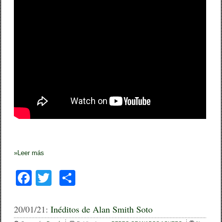
e
a
t
r
o
»
Leer más
F
T
C
a
wi
o
c
tt
m
20/01/21:
Inéditos de Alan Smith Soto