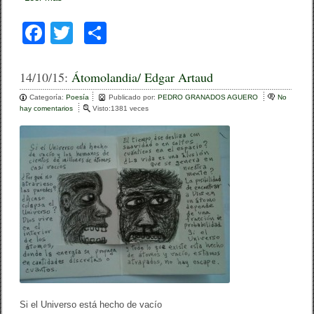
F
T
C
a
wi
o
c
tt
m
14/10/15:
Átomolandia/ Edgar Artaud
e
er
p
Categoría:
Poesía
Publicado por:
PEDRO GRANADOS AGUERO
No
hay comentarios
e
Visto:1381 veces
b
ar
n
Á
o
tir
t
o
o
m
o
k
l
a
n
d
i
a
/
E
d
g
a
Si el Universo está hecho de vacío
r