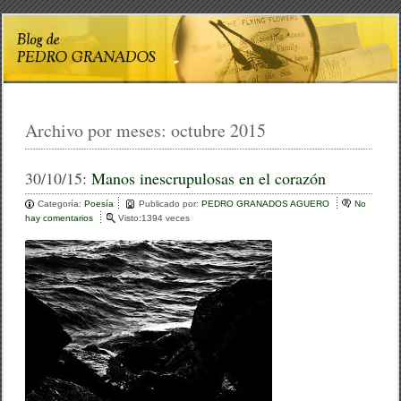
Archivo por meses:
octubre 2015
30/10/15:
Manos inescrupulosas en el corazón
Categoría:
Poesía
Publicado por:
PEDRO GRANADOS AGUERO
No
hay comentarios
e
Visto:1394 veces
n
M
a
n
o
s
i
n
e
s
c
r