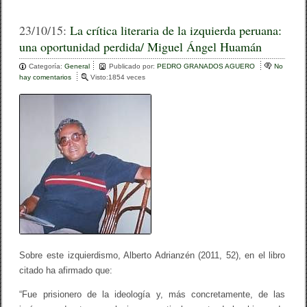
a
wi
o
c
tt
m
23/10/15:
La crítica literaria de la izquierda peruana:
una oportunidad perdida/ Miguel Ángel Huamán
e
er
p
Categoría:
b
General
ar
Publicado por:
PEDRO GRANADOS AGUERO
No
hay comentarios
e
Visto:1854 veces
o
n
tir
L
o
a
c
k
r
í
t
i
c
a
l
i
t
e
r
a
Sobre este izquierdismo, Alberto Adrianzén (2011, 52), en el libro
r
citado ha afirmado que:
i
a
“Fue prisionero de la ideología y, más concretamente, de las
d