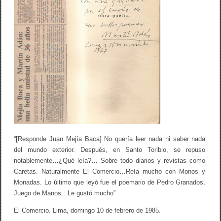
k
a
a
y
s
G
a
o
d
n
e
z
l
a
a
l
L
o
i
S
t
a
e
n
r
t
a
o
t
n
u
j
r
a
a
P
“[Responde Juan Mejía Baca] No quería leer nada ni saber nada
e
del mundo exterior. Después, en Santo Toribio, se repuso
r
notablemente…¿Qué leía?… Sobre todo diarios y revistas como
u
a
Caretas. Naturalmente El Comercio…Reía mucho con Monos y
n
Monadas. Lo último que leyó fue el poemario de Pedro Granados,
a
Juego de Manos…Le gustó mucho”
p
r
e
El Comercio. Lima, domingo 10 de febrero de 1985.
s