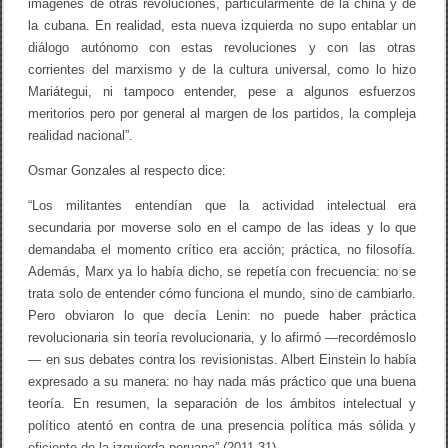
e
imágenes de otras revoluciones, particularmente de la china y de
l
la cubana. En realidad, esta nueva izquierda no supo entablar un
a
diálogo autónomo con estas revoluciones y con las otras
i
z
corrientes del marxismo y de la cultura universal, como lo hizo
q
Mariátegui, ni tampoco entender, pese a algunos esfuerzos
u
meritorios pero por general al margen de los partidos, la compleja
i
e
realidad nacional”.
r
d
Osmar Gonzales al respecto dice:
a
p
“Los militantes entendían que la actividad intelectual era
e
r
secundaria por moverse solo en el campo de las ideas y lo que
u
demandaba el momento crítico era acción; práctica, no filosofía.
a
Además, Marx ya lo había dicho, se repetía con frecuencia: no se
n
a
trata solo de entender cómo funciona el mundo, sino de cambiarlo.
:
Pero obviaron lo que decía Lenin: no puede haber práctica
u
revolucionaria sin teoría revolucionaria, y lo afirmó —recordémoslo
n
a
— en sus debates contra los revisionistas. Albert Einstein lo había
o
expresado a su manera: no hay nada más práctico que una buena
p
o
teoría. En resumen, la separación de los ámbitos intelectual y
r
político atentó en contra de una presencia política más sólida y
t
eficiente de la izquierda peruana” (2011,31)