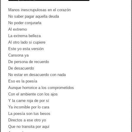
u
p
Manos inescrupulosas en el corazón
u
l
No saber pagar aquella deuda
o
No poder conjurarla
s
Al extremo
a
s
La extrema belleza
e
Al otro lado si cupiere
n
Este yo esta versión
e
l
Cansona ya
c
De persona de recuerdo
o
r
De desacuerdo
a
No estar en desacuerdo con nada
z
Eso es la poesía
ó
n
Aunque horrorice a los comprometidos
Con el ambiente con los ajos
Y la carne roja de por sí
Ya incomible por lo cara
La poesía son tus besos
Directos a ese otro yo
Que no transita por aquí