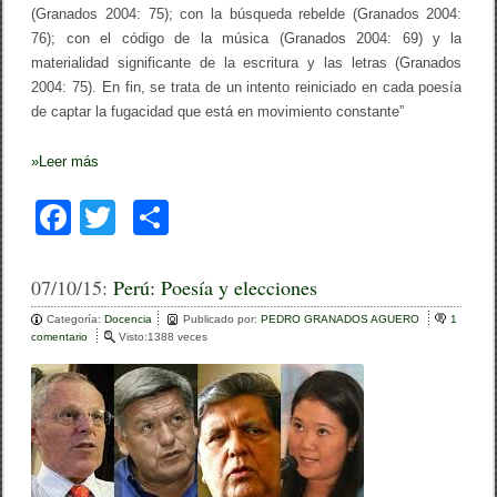
L
(Granados 2004: 75); con la búsqueda rebelde (Granados 2004:
E
76); con el código de la música (Granados 2004: 69) y la
J
O
materialidad significante de la escritura y las letras (Granados
(
2004: 75). En fin, se trata de un intento reiniciado en cada poesía
T
de captar la fugacidad que está en movimiento constante”
R
I
L
»
Leer más
C
E
L
F
T
C
X
X
a
wi
o
V
I
c
tt
m
07/10/15:
Perú: Poesía y elecciones
I
)
e
er
p
Categoría:
Docencia
Publicado por:
PEDRO GRANADOS AGUERO
1
/
comentario
e
Visto:1388 veces
G
b
ar
n
a
P
b
o
tir
e
r
r
i
o
ú
e
:
l
k
P
l
o
a
e