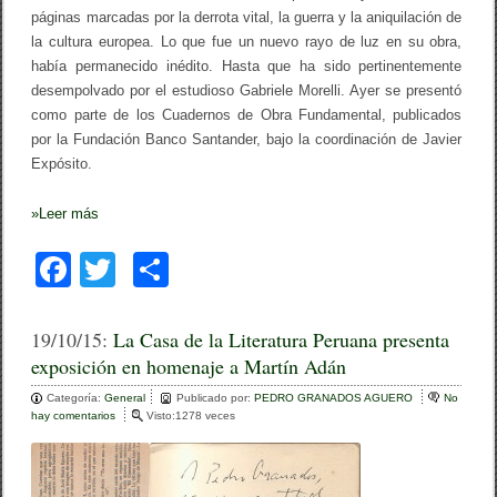
e
páginas marcadas por la derrota vital, la guerra y la aniquilación de
J
la cultura europea. Lo que fue un nuevo rayo de luz en su obra,
u
a
había permanecido inédito. Hasta que ha sido pertinentemente
n
desempolvado por el estudioso Gabriele Morelli. Ayer se presentó
L
como parte de los Cuadernos de Obra Fundamental, publicados
a
r
por la Fundación Banco Santander, bajo la coordinación de Javier
r
Expósito.
e
a
/
»
Leer más
J
e
F
s
T
C
ú
a
s
wi
o
R
c
u
tt
m
19/10/15:
La Casa de la Literatura Peruana presenta
i
exposición en homenaje a Martín Adán
e
z
er
p
M
Categoría:
b
General
a
ar
Publicado por:
PEDRO GRANADOS AGUERO
No
hay comentarios
n
e
Visto:1278 veces
o
t
n
tir
i
L
o
l
a
l
C