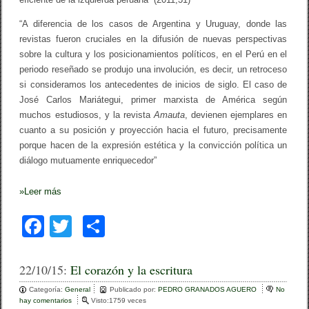
u
n
“A diferencia de los casos de Argentina y Uruguay, donde las
i
d
revistas fueron cruciales en la difusión de nuevas perspectivas
a
sobre la cultura y los posicionamientos políticos, en el Perú en el
d
p
periodo reseñado se produjo una involución, es decir, un retroceso
e
si consideramos los antecedentes de inicios de siglo. El caso de
r
José Carlos Mariátegui, primer marxista de América según
d
i
muchos estudiosos, y la revista
Amauta
, devienen ejemplares en
d
cuanto a su posición y proyección hacia el futuro, precisamente
a
porque hacen de la expresión estética y la convicción política un
/
M
diálogo mutuamente enriquecedor”
i
g
u
»
Leer más
e
l
F
T
C
Á
n
a
wi
o
g
e
c
tt
m
22/10/15:
El corazón y la escritura
l
H
e
er
p
u
Categoría:
General
Publicado por:
PEDRO GRANADOS AGUERO
No
a
hay comentarios
e
Visto:1759 veces