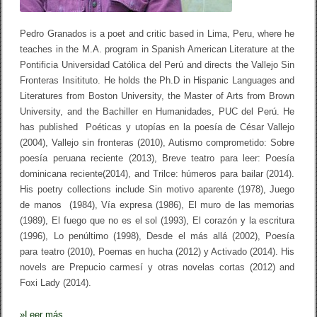
–
R
e
Pedro Granados is a poet and critic based in Lima, Peru, where he
s
teaches in the M.A. program in Spanish American Literature at the
u
m
Pontificia Universidad Católica del Perú and directs the Vallejo Sin
e
Fronteras Insitituto. He holds the Ph.D in Hispanic Languages and
Literatures from Boston University, the Master of Arts from Brown
University, and the Bachiller en Humanidades, PUC del Perú. He
has published Poéticas y utopías en la poesía de César Vallejo
(2004), Vallejo sin fronteras (2010), Autismo comprometido: Sobre
poesía peruana reciente (2013), Breve teatro para leer: Poesía
dominicana reciente(2014), and Trilce: húmeros para bailar (2014).
His poetry collections include Sin motivo aparente (1978), Juego
de manos (1984), Vía expresa (1986), El muro de las memorias
(1989), El fuego que no es el sol (1993), El corazón y la escritura
(1996), Lo penúltimo (1998), Desde el más allá (2002), Poesía
para teatro (2010), Poemas en hucha (2012) y Activado (2014). His
novels are Prepucio carmesí y otras novelas cortas (2012) and
Foxi Lady (2014).
»
Leer más