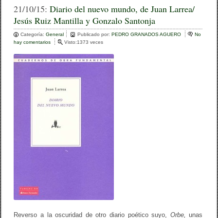
c
tt
m
21/10/15:
Diario del nuevo mundo, de Juan Larrea/
Jesús Ruiz Mantilla y Gonzalo Santonja
e
er
p
Categoría:
b
General
ar
Publicado por:
PEDRO GRANADOS AGUERO
No
hay comentarios
e
Visto:1373 veces
o
n
tir
D
o
i
a
k
r
i
o
d
e
l
n
u
e
v
o
m
u
n
d
o
,
d
Reverso a la oscuridad de otro diario poético suyo,
Orbe,
unas