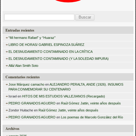
B
u
Entradas recientes
s
“Mi hermano Rafael” y “Huaraz”
c
LIBRO DE HORAS/ GABRIEL ESPINOZA SUÁREZ
a
EL DESNUDAMIENTO CONTAMINADO EN LA CRÍTICA
r
EL DESNUDAMIENTO CONTAMINADO (Y LA SOLEDAD IMPURA)
:
Allá/ Alan Smith Soto
Comentarios recientes
Jose Márquez camacho
en
ALEJANDRO PERALTA, ANDE (1926). INSUMOS
PARA CONMEMORAR SU CENTENARIO
Israel
en
HITOS DE MIS ESTUDIOS VALLEJIANOS (Recargado)
PEDRO GRANADOS AGUERO
en
Raúl Gómez Jattin, veinte años después
Zondor Huitache
en
Raúl Gómez Jattin, veinte años después
PEDRO GRANADOS AGUERO
en
Los poemas de Marcelo González del Río
Archivos