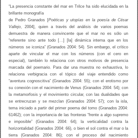
A
“La presencia constante del mar en Trilce ha sido elucidada en la
:
L
brillante monografía
A
de Pedro Granados [
Poéticas y utopías en la poesía de César
P
A
Vallejo
, 2004], quien a través del análisis de varios poemas
L
demuestra de manera convincente que el mar no es sólo un
A
“referente sino ante todo […] [la] dinámica interna que en los
B
R
números se iconiza” (Granados 2004: 54). Sin embargo, el crítico
A
aparte de vincular el mar con los números (con el cero en
P
especial), también lo relaciona con otros motivos de presencia
O
É
marcada del poemario. Para dar una muestra no exhaustiva, lo
T
relaciona verbigracia con el tópico del viaje entendido como
I
C
“aventura cognoscitiva” (Granados 2004: 55); con el erotismo por
A
su conexión con el nacimiento de Venus (Granados 2004: 54); con
D
la metamorfosis y el movimiento circular, con las dualidades que
E
C
se entrecruzan y se mezclan (Granados 2004: 57); con la isla,
É
tema iniciado a partir del primer poema del tomo (Granados 2004:
S
61462); con la importancia de las fronteras “frente a algo supremo
A
R
e imposible” (Granados 2004: 64); la verticalidad contra la
V
horizontalidad (Granados 2004: 66), o bien el sol contra el mar o la
A
L
tierra (Granados 2004: 86); con el proceso del nacimiento