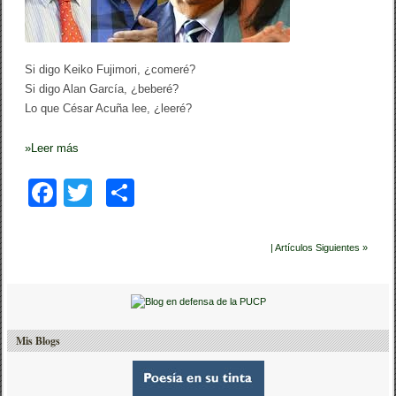
M
s
e
í
n
a
c
y
z
Si digo Keiko Fujimori, ¿comeré?
e
e
l
Si digo Alan García, ¿beberé?
l
e
Lo que César Acuña lee, ¿leeré?
c
c
i
»
Leer más
o
n
F
T
C
e
s
a
wi
o
c
tt
m
| Artículos Siguientes »
e
er
p
b
ar
o
tir
Mis Blogs
o
k