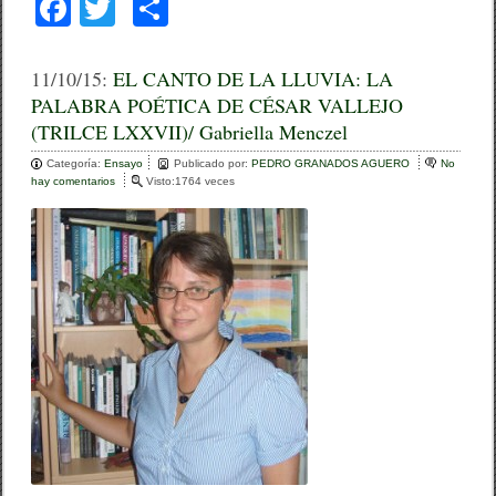
F
T
C
a
wi
o
c
tt
m
11/10/15:
EL CANTO DE LA LLUVIA: LA
PALABRA POÉTICA DE CÉSAR VALLEJO
e
er
p
(TRILCE LXXVII)/ Gabriella Menczel
b
ar
Categoría:
Ensayo
Publicado por:
PEDRO GRANADOS AGUERO
No
o
tir
hay comentarios
e
Visto:1764 veces
n
o
E
L
k
C
A
N
T
O
D
E
L
A
L
L
U
V
I