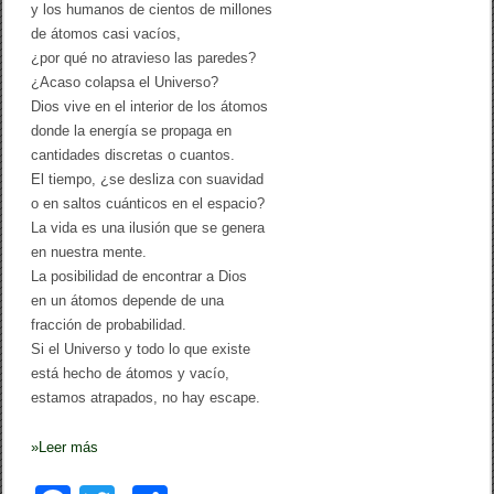
y los humanos de cientos de millones
A
r
de átomos casi vacíos,
t
¿por qué no atravieso las paredes?
a
¿Acaso colapsa el Universo?
u
d
Dios vive en el interior de los átomos
donde la energía se propaga en
cantidades discretas o cuantos.
El tiempo, ¿se desliza con suavidad
o en saltos cuánticos en el espacio?
La vida es una ilusión que se genera
en nuestra mente.
La posibilidad de encontrar a Dios
en un átomos depende de una
fracción de probabilidad.
Si el Universo y todo lo que existe
está hecho de átomos y vacío,
estamos atrapados, no hay escape.
»
Leer más