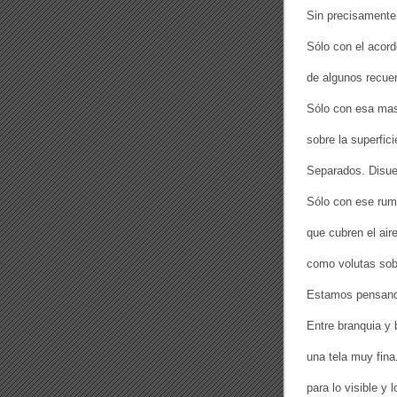
Sin precisamente 
Sólo con el acord
de algunos recue
Sólo con esa mas
sobre la superfici
Separados. Disue
Sólo con ese rumo
que cubren el air
como volutas sob
Estamos pensand
Entre branquia y
una tela muy fina
para lo visible y l