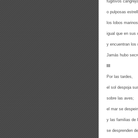
fugitivos cangrej
o pulposas estrel
los lobos marino
igual que en sus
y encuentran los
Jamás hubo secre
III
Por las tardes,
el sol despoja su
sobre las aves;
el mar se despein
y las familias de 
se desprenden de