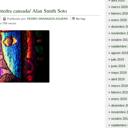
i
o
abril 2020
marzo 2020
m
piedra cansada/ Alan Smith Soto
febrero 202
r
p
Publicado por:
PEDRO GRANADOS AGUERO
No hay
enero 2020
to:788 veces
ar
diciembre 2
noviembre 
tir
octubre 201
septiembre 
agosto 201
julio 2019
junio 2019
mayo 2019
abril 2019
marzo 2019
febrero 201
enero 2019
diciembre 2
noviembre 
octubre 201
septiembre 