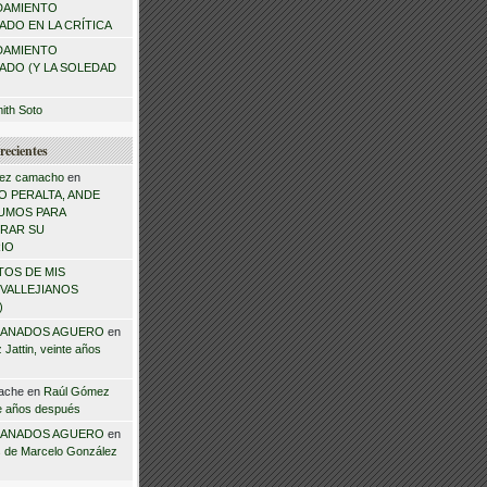
DAMIENTO
DO EN LA CRÍTICA
DAMIENTO
ADO (Y LA SOLEDAD
mith Soto
recientes
ez camacho
en
 PERALTA, ANDE
NSUMOS PARA
RAR SU
IO
TOS DE MIS
VALLEJIANOS
)
ANADOS AGUERO
en
Jattin, veinte años
ache
en
Raúl Gómez
te años después
ANADOS AGUERO
en
 de Marcelo González