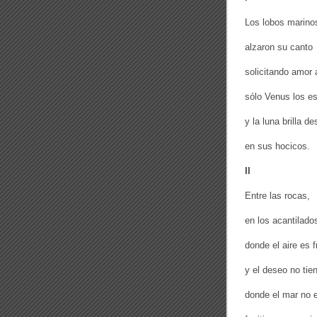
R
S
Los lobos marino
O
N
alzaron su canto
A
L
solicitando amor a
)
sólo Venus los e
y la luna brilla 
en sus hocicos.
II
Entre las rocas,
en los acantilado
donde el aire es f
y el deseo no tien
donde el mar no e