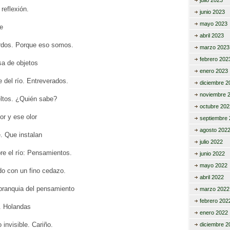
julio 2023
reflexión.
junio 2023
mayo 2023
e
abril 2023
rdos. Porque eso somos.
marzo 2023
febrero 202
a de objetos
enero 2023
e del río. Entreverados.
diciembre 2
noviembre 
ltos. ¿Quién sabe?
octubre 202
r y ese olor
septiembre 
agosto 202
e. Que instalan
julio 2022
re el río: Pensamientos.
junio 2022
mayo 2022
o con un fino cedazo.
abril 2022
 branquia del pensamiento
marzo 2022
febrero 202
. Holandas
enero 2022
o invisible. Cariño.
diciembre 2