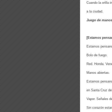
Cuando la orilla i
a la ciudad.
Juego de mano
[Estamos pensa
Estamos pensando
Bolo de fuego.
Red. Honda. Ven
Manos abiertas.
Estamos pensand
en Santa Cruz de 
Vapor. Señales d
Sin corazón est