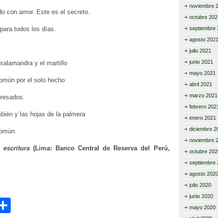
noviembre 
 con amor. Este es el secreto.
octubre 202
 para todos los días.
septiembre 
agosto 202
julio 2021
junio 2021
 salamandra y el martillo
mayo 2021
común por el solo hecho
abril 2021
marzo 2021
presados.
febrero 202
bién y las hojas de la palmera
enero 2021
diciembre 2
común.
noviembre 
 escritura
(Lima: Banco Central de Reserva del Perú,
octubre 202
septiembre 
agosto 202
julio 2020
junio 2020
C
mayo 2020