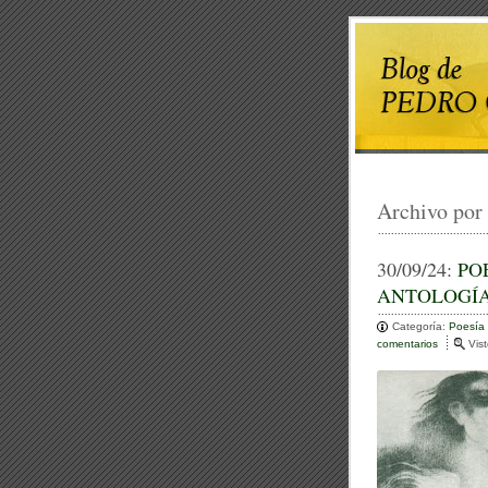
Archivo por
30/09/24:
PO
ANTOLOGÍA
Categoría:
Poesía
comentarios
e
Vis
n
P
O
E
M
A
S
E