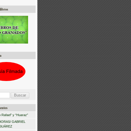
libros
a
entes
 Rafael” y “Huaraz”
HORAS/ GABRIEL
 SUÁREZ