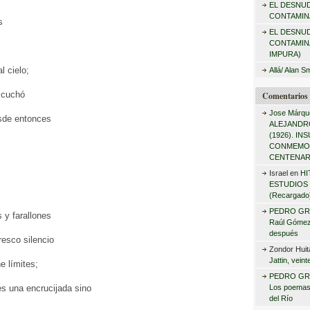
EL DESNU
r
CONTAMINA
s
:
EL DESNU
CONTAMIN
IMPURA)
l cielo;
Allá/ Alan S
scuchó
Comentarios 
Jose Márqu
desde entonces
ALEJANDRO
(1926). I
CONMEMO
CENTENAR
Israel
en
HI
ESTUDIOS 
(Recargado
PEDRO GR
s y farallones
Raúl Gómez 
después
resco silencio
Zondor Huit
Jattin, vein
e límites;
PEDRO GR
s una encrucijada sino
Los poemas
del Río