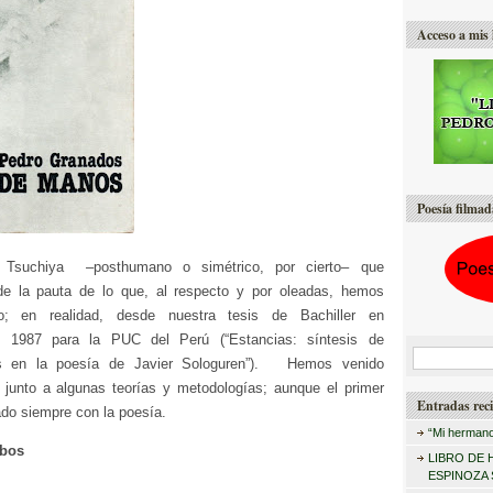
Acceso a mis 
Poesía filmad
a Tsuchiya –posthumano o simétrico, por cierto– que
de la pauta de lo que, al respecto y por oleadas, hemos
o; en realidad, desde nuestra tesis de Bachiller en
 1987 para la PUC del Perú (“Estancias: síntesis de
B
s en la poesía de Javier Sologuren”). Hemos venido
u
 junto a algunas teorías y metodologías; aunque el primer
Entradas reci
do siempre con la poesía.
s
“Mi hermano
c
obos
LIBRO DE 
a
ESPINOZA