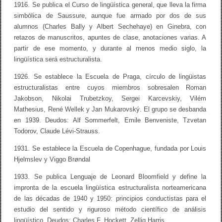
1916. Se publica el Curso de lingüística general, que lleva la firma
simbólica de Saussure, aunque fue armado por dos de sus
alumnos (Charles Bally y Albert Sechehaye) en Ginebra, con
retazos de manuscritos, apuntes de clase, anotaciones varias. A
partir de ese momento, y durante al menos medio siglo, la
lingüística será estructuralista.
1926. Se establece la Escuela de Praga, círculo de lingüistas
estructuralistas entre cuyos miembros sobresalen Roman
Jakobson, Nikolai Trubetzkoy, Sergei Karcevskiy, Vilém
Mathesius, René Wellek y Jan Mukarovský. El grupo se desbanda
en 1939. Deudos: Alf Sommerfelt, Emile Benveniste, Tzvetan
Todorov, Claude Lévi-Strauss.
1931. Se establece la Escuela de Copenhague, fundada por Louis
Hjelmslev y Viggo Brøndal
1933. Se publica Lenguaje de Leonard Bloomfield y define la
impronta de la escuela lingüística estructuralista norteamericana
de las décadas de 1940 y 1950: principios conductistas para el
estudio del sentido y riguroso método científico de análisis
lingüístico. Deudos: Charles F. Hockett, Zellig Harris.