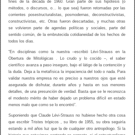
fines de la década de 1960. Gran parte de sus hipótesis (o
métodos, o discursos, o… lo que sea) fueron retomadas por las
corrientes posestructuralistas, posmodernas, deconstructivistas,
constructivistas, etc. Otras fueron descartadas, y muchas otras
se volvieron parte de agendas políticas y sociales, parte del
sentido común, de la embrutecida cotidianeidad de los hechos de
todos los días.
“En disciplinas como la nuestra –escribió Lévi-Strauss en la
Obertura de Mitológicas . Lo crudo y lo cocido –, el saber
científico avanza a paso inseguro, bajo el látigo de la contención y
la duda. Deja a la metafísica la impaciencia del todo o nada. Para
validar nuestra empresa no es preciso a nuestros ojos que esté
asegurada de disfrutar, durante años y hasta en sus menores
detalles, de una presunción de verdad. Basta que se le reconozca
el modesto mérito de haber dejado un problema difícil en estado
menos malo que como se lo encontró”.
Suponiendo que Claude Lévi-Strauss no hubiese hecho otra cosa
que escribir Tristes trópicos , su libro de 1955, su obra seguiría
estando a mil años luz que la de cualquier otro antropólogo. Si la