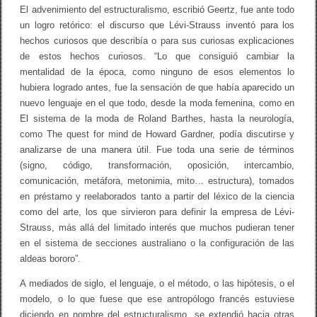
El advenimiento del estructuralismo, escribió Geertz, fue ante todo
un logro retórico: el discurso que Lévi-Strauss inventó para los
hechos curiosos que describía o para sus curiosas explicaciones
de estos hechos curiosos. “Lo que consiguió cambiar la
mentalidad de la época, como ninguno de esos elementos lo
hubiera logrado antes, fue la sensación de que había aparecido un
nuevo lenguaje en el que todo, desde la moda femenina, como en
El sistema de la moda de Roland Barthes, hasta la neurología,
como The quest for mind de Howard Gardner, podía discutirse y
analizarse de una manera útil. Fue toda una serie de términos
(signo, código, transformación, oposición, intercambio,
comunicación, metáfora, metonimia, mito… estructura), tomados
en préstamo y reelaborados tanto a partir del léxico de la ciencia
como del arte, los que sirvieron para definir la empresa de Lévi-
Strauss, más allá del limitado interés que muchos pudieran tener
en el sistema de secciones australiano o la configuración de las
aldeas bororo”.
A mediados de siglo, el lenguaje, o el método, o las hipótesis, o el
modelo, o lo que fuese que ese antropólogo francés estuviese
diciendo en nombre del estructuralismo, se extendió hacia otras