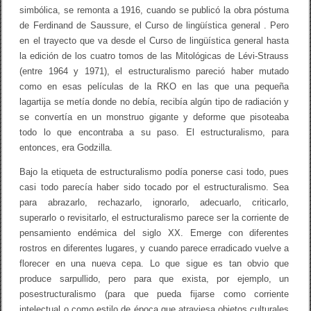
simbólica, se remonta a 1916, cuando se publicó la obra póstuma
de Ferdinand de Saussure, el Curso de lingüística general . Pero
en el trayecto que va desde el Curso de lingüística general hasta
la edición de los cuatro tomos de las Mitológicas de Lévi-Strauss
(entre 1964 y 1971), el estructuralismo pareció haber mutado
como en esas películas de la RKO en las que una pequeña
lagartija se metía donde no debía, recibía algún tipo de radiación y
se convertía en un monstruo gigante y deforme que pisoteaba
todo lo que encontraba a su paso. El estructuralismo, para
entonces, era Godzilla.
Bajo la etiqueta de estructuralismo podía ponerse casi todo, pues
casi todo parecía haber sido tocado por el estructuralismo. Sea
para abrazarlo, rechazarlo, ignorarlo, adecuarlo, criticarlo,
superarlo o revisitarlo, el estructuralismo parece ser la corriente de
pensamiento endémica del siglo XX. Emerge con diferentes
rostros en diferentes lugares, y cuando parece erradicado vuelve a
florecer en una nueva cepa. Lo que sigue es tan obvio que
produce sarpullido, pero para que exista, por ejemplo, un
posestructuralismo (para que pueda fijarse como corriente
intelectual o como estilo de época que atraviesa objetos culturales