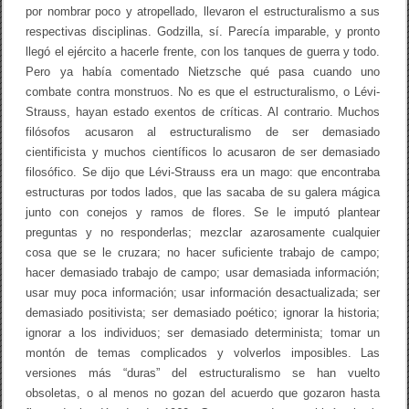
por nombrar poco y atropellado, llevaron el estructuralismo a sus
respectivas disciplinas. Godzilla, sí. Parecía imparable, y pronto
llegó el ejército a hacerle frente, con los tanques de guerra y todo.
Pero ya había comentado Nietzsche qué pasa cuando uno
combate contra monstruos. No es que el estructuralismo, o Lévi-
Strauss, hayan estado exentos de críticas. Al contrario. Muchos
filósofos acusaron al estructuralismo de ser demasiado
cientificista y muchos científicos lo acusaron de ser demasiado
filosófico. Se dijo que Lévi-Strauss era un mago: que encontraba
estructuras por todos lados, que las sacaba de su galera mágica
junto con conejos y ramos de flores. Se le imputó plantear
preguntas y no responderlas; mezclar azarosamente cualquier
cosa que se le cruzara; no hacer suficiente trabajo de campo;
hacer demasiado trabajo de campo; usar demasiada información;
usar muy poca información; usar información desactualizada; ser
demasiado positivista; ser demasiado poético; ignorar la historia;
ignorar a los individuos; ser demasiado determinista; tomar un
montón de temas complicados y volverlos imposibles. Las
versiones más “duras” del estructuralismo se han vuelto
obsoletas, o al menos no gozan del acuerdo que gozaron hasta