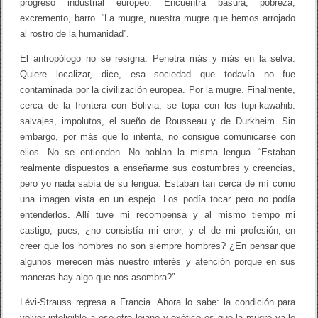
progreso industrial europeo. Encuentra basura, pobreza,
excremento, barro. “La mugre, nuestra mugre que hemos arrojado
al rostro de la humanidad”.
El antropólogo no se resigna. Penetra más y más en la selva.
Quiere localizar, dice, esa sociedad que todavía no fue
contaminada por la civilización europea. Por la mugre. Finalmente,
cerca de la frontera con Bolivia, se topa con los tupi-kawahib:
salvajes, impolutos, el sueño de Rousseau y de Durkheim. Sin
embargo, por más que lo intenta, no consigue comunicarse con
ellos. No se entienden. No hablan la misma lengua. “Estaban
realmente dispuestos a enseñarme sus costumbres y creencias,
pero yo nada sabía de su lengua. Estaban tan cerca de mí como
una imagen vista en un espejo. Los podía tocar pero no podía
entenderlos. Allí tuve mi recompensa y al mismo tiempo mi
castigo, pues, ¿no consistía mi error, y el de mi profesión, en
creer que los hombres no son siempre hombres? ¿En pensar que
algunos merecen más nuestro interés y atención porque en sus
maneras hay algo que nos asombra?”.
Lévi-Strauss regresa a Francia. Ahora lo sabe: la condición para
volver inteligible a ese otro lejano y exótico es que la mugre ya lo