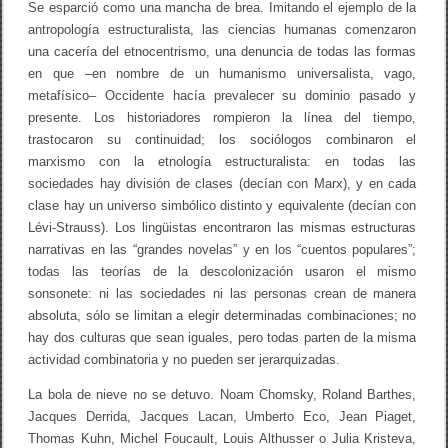
Se esparció como una mancha de brea. Imitando el ejemplo de la
antropología estructuralista, las ciencias humanas comenzaron
una cacería del etnocentrismo, una denuncia de todas las formas
en que –en nombre de un humanismo universalista, vago,
metafísico– Occidente hacía prevalecer su dominio pasado y
presente. Los historiadores rompieron la línea del tiempo,
trastocaron su continuidad; los sociólogos combinaron el
marxismo con la etnología estructuralista: en todas las
sociedades hay división de clases (decían con Marx), y en cada
clase hay un universo simbólico distinto y equivalente (decían con
Lévi-Strauss). Los lingüistas encontraron las mismas estructuras
narrativas en las “grandes novelas” y en los “cuentos populares”;
todas las teorías de la descolonización usaron el mismo
sonsonete: ni las sociedades ni las personas crean de manera
absoluta, sólo se limitan a elegir determinadas combinaciones; no
hay dos culturas que sean iguales, pero todas parten de la misma
actividad combinatoria y no pueden ser jerarquizadas.
La bola de nieve no se detuvo. Noam Chomsky, Roland Barthes,
Jacques Derrida, Jacques Lacan, Umberto Eco, Jean Piaget,
Thomas Kuhn, Michel Foucault, Louis Althusser o Julia Kristeva,