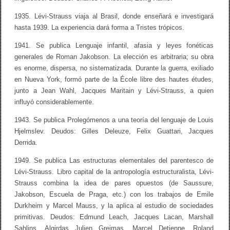
1935. Lévi-Strauss viaja al Brasil, donde enseñará e investigará
hasta 1939. La experiencia dará forma a Tristes trópicos.
1941. Se publica Lenguaje infantil, afasia y leyes fonéticas
generales de Roman Jakobson. La elección es arbitraria; su obra
es enorme, dispersa, no sistematizada. Durante la guerra, exiliado
en Nueva York, formó parte de la École libre des hautes études,
junto a Jean Wahl, Jacques Maritain y Lévi-Strauss, a quien
influyó considerablemente.
1943. Se publica Prolegómenos a una teoría del lenguaje de Louis
Hjelmslev. Deudos: Gilles Deleuze, Felix Guattari, Jacques
Derrida.
1949. Se publica Las estructuras elementales del parentesco de
Lévi-Strauss. Libro capital de la antropología estructuralista, Lévi-
Strauss combina la idea de pares opuestos (de Saussure,
Jakobson, Escuela de Praga, etc.) con los trabajos de Emile
Durkheim y Marcel Mauss, y la aplica al estudio de sociedades
primitivas. Deudos: Edmund Leach, Jacques Lacan, Marshall
Sahlins, Algirdas Julien Greimas, Marcel Detienne, Roland