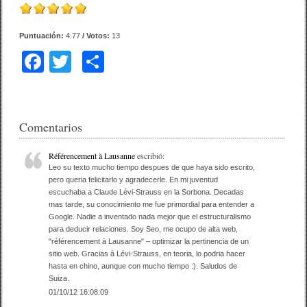
Puntuación:
4.77
/ Votos:
13
F
T
C
a
wi
o
c
tt
m
e
er
p
Comentarios
b
ar
Référencement à Lausanne
escribió:
o
tir
Leo su texto mucho tiempo despues de que haya sido escrito,
pero queria felicitarlo y agradecerle. En mi juventud
o
escuchaba a Claude Lévi-Strauss en la Sorbona. Decadas
mas tarde, su conocimiento me fue primordial para entender a
k
Google. Nadie a inventado nada mejor que el estructuralismo
para deducir relaciones. Soy Seo, me ocupo de alta web,
"référencement à Lausanne" – optimizar la pertinencia de un
sitio web. Gracias à Lévi-Strauss, en teoria, lo podria hacer
hasta en chino, aunque con mucho tiempo :). Saludos de
Suiza.
01/10/12 16:08:09