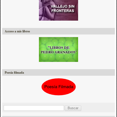
Acceso a mis libros
Poesía filmada
B
u