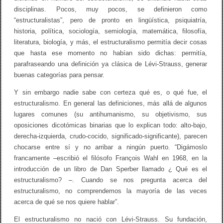
disciplinas. Pocos, muy pocos, se definieron como
“estructuralistas”, pero de pronto en lingüística, psiquiatría,
historia, política, sociología, semiología, matemática, filosofía,
literatura, biología, y más, el estructuralismo permitía decir cosas
que hasta ese momento no habían sido dichas: permitía,
parafraseando una definición ya clásica de Lévi-Strauss, generar
buenas categorías para pensar.
Y sin embargo nadie sabe con certeza qué es, o qué fue, el
estructuralismo. En general las definiciones, más allá de algunos
lugares comunes (su antihumanismo, su objetivismo, sus
oposiciones dicotómicas binarias que lo explican todo: alto-bajo,
derecha-izquierda, crudo-cocido, significado-significante), parecen
chocarse entre sí y no arribar a ningún puerto. “Digámoslo
francamente –escribió el filósofo François Wahl en 1968, en la
introducción de un libro de Dan Sperber llamado ¿ Qué es el
estructuralismo? –. Cuando se nos pregunta acerca del
estructuralismo, no comprendemos la mayoría de las veces
acerca de qué se nos quiere hablar”.
El estructuralismo no nació con Lévi-Strauss. Su fundación,