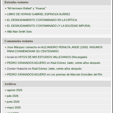
Entradas recientes
s
“Mi hermano Rafael” y “Huaraz”
c
LIBRO DE HORAS/ GABRIEL ESPINOZA SUÁREZ
a
EL DESNUDAMIENTO CONTAMINADO EN LA CRÍTICA
r
EL DESNUDAMIENTO CONTAMINADO (Y LA SOLEDAD IMPURA)
:
Allá/ Alan Smith Soto
Comentarios recientes
Jose Márquez camacho
en
ALEJANDRO PERALTA, ANDE (1926). INSUMOS
PARA CONMEMORAR SU CENTENARIO
Israel
en
HITOS DE MIS ESTUDIOS VALLEJIANOS (Recargado)
PEDRO GRANADOS AGUERO
en
Raúl Gómez Jattin, veinte años después
Zondor Huitache
en
Raúl Gómez Jattin, veinte años después
PEDRO GRANADOS AGUERO
en
Los poemas de Marcelo González del Río
Archivos
agosto 2026
julio 2026
junio 2026
mayo 2026