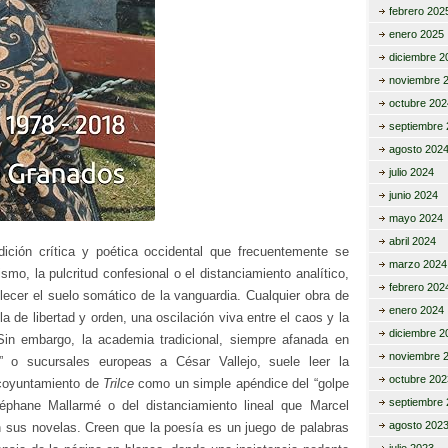
febrero 202
enero 2025
diciembre 2
noviembre 
octubre 202
septiembre 
agosto 202
julio 2024
junio 2024
mayo 2024
abril 2024
dición crítica y poética occidental que frecuentemente se
marzo 2024
ismo, la pulcritud confesional o el distanciamiento analítico,
febrero 202
lecer el suelo somático de la vanguardia. Cualquier obra de
enero 2024
a de libertad y orden, una oscilación viva entre el caos y la
diciembre 2
in embargo, la academia tradicional, siempre afanada en
noviembre 
s” o sucursales europeas a César Vallejo, suele leer la
octubre 202
scoyuntamiento de
Trilce
como un simple apéndice del “golpe
septiembre 
éphane Mallarmé o del distanciamiento lineal que Marcel
agosto 202
 sus novelas. Creen que la poesía es un juego de palabras