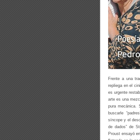
O
Frente a una tra
repliega en el cin
es urgente restab
arte es una mezcl
pura mecánica. S
buscarle “padre
síncope y el de
de dados” de St
Proust ensayó en