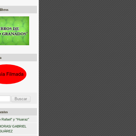
libros
a
entes
 Rafael” y “Huaraz”
HORAS/ GABRIEL
 SUÁREZ