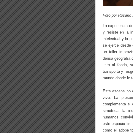
Foto por Rosario B
La experiencia de
y resiste en la 
intelectual y la 
se ejerce desde 
un taller improv
densa geografía d
listo al fondo, 
transporta y resg
mundo donde le to
Esta escena no e
vivo. La prese
complementa el g
simétrica: la i
humanos, convivi
este espacio limi
como el adobe to