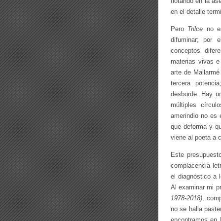
flotando en la as
en el detalle term
Pero
Trilce
no es
difuminar; por e
conceptos difer
materias vivas e
arte de Mallarmé
tercera potenci
desborde. Hay un
múltiples círcul
amerindio no es 
que deforma y qui
viene al poeta a 
Este presupuesto
complacencia let
el diagnóstico a 
Al examinar mi p
1978-2018)
, comp
no se halla paste
encontramos en E