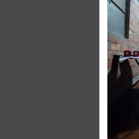
U
T
O
(
L
A
I
M
A
G
E
N
S
I
M
É
T
R
I
C
A
)