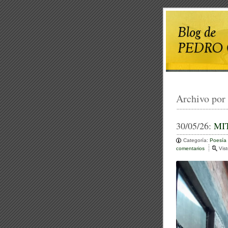
Archivo por
30/05/26:
MI
Categoría:
Poesía
comentarios
e
Vis
n
M
I
T
O
E
N
B
R