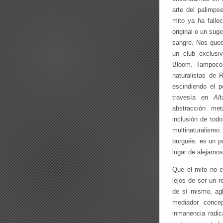
arte del palimps
mito ya ha fallec
original o un sug
sangre. Nos qued
un club exclus
Bloom. Tampoco 
naturalistas de
escindiendo el 
travesía en
Alt
abstracción met
inclusión de todo
multinaturalismo.
burgués: es un p
lugar de alejarnos
Que el mito no e
lejos de ser un r
de sí mismo, agl
mediador conce
inmanencia radica