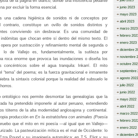
epsia de la página en blanco, donde una insistencia pedante
julio 2023
ina por excluir la forma esencial.
junio 2023
mayo 2023
 una cadena higiénica de sonidos ni de conceptos por
abril 2023
l contrario, constituye un ovillo de sonidos distintos y
marzo 2023
entes conviviendo sin desbravar. Es una comunidad de
febrero 202
 indómitas que chocan entre sí dentro del mismo texto. El
enero 2023
 opera por sustracción y refinamiento mental de segunda o
diciembre 2
a; lo de Vallejo es, fundamentalmente, la sutileza por
noviembre 
a roca enorme que provoca las inundaciones o diseña los
octubre 202
os concéntricos sobre el agua tranquila: Inkarrí. El mito
septiembre 
el “tema” del poema; es la fuerza gravitacional e inmanente
agosto 202
ebra la sintaxis colonial porque la realidad del subsuelo le
julio 2022
chorros.
junio 2022
 ontológico nos permite desmontar las genealogías que la
mayo 2022
rada ha pretendido imponerle al autor peruano, extendiendo
abril 2022
los tótems de la alta modernidad anglosajona y continental.
marzo 2022
ropia producción en
En la estratósfera con animales (Poesía
febrero 202
ruebo que el mito en mi poesía —al igual que en Vallejo—
enero 2022
urizado. La pasteurización mítica es el mal de Occidente: lo
diciembre 2
zra Pound y su imaginería automática; en T.S. Eliot y su