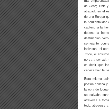
mal emparentada
de Georg Trakl y
atrapado en el es
de una Europa qu
la horizontalidad
cauterio a la he
detiene la hemo
destrucción verb
semejante ocurr
individual, el co
Trilce
, el absurd
no va a ser así,
es decir, que la
cabeza bajo la tie
Esta misma asim
poesía chilena y
la obra de Eduar
se salvaba cuan
atreverse a toma
todo; atreverse a