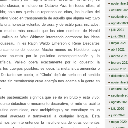
noviembre 
esto clásico; e incluso en Octavio Paz. En todos ellos, el
octubre 202
ido; solo nos queda un repertorio de citas, las huellas del
septiembre 
estivo video en transparencia de aquello que alguna vez tuvo
agosto 202
a una honesta voluntad de aura y de estilo para iniciados,
julio 2021
ivo mucho más cerrado que los cien nombres de Harold
junio 2021
Vallejo es Walt Whitman intentando corroborar las ideas
 Rousseau, ni es Ralph Waldo Emerson o René Descartes
mayo 2021
pensamiento del cuerpo. Mucho menos es Huidobro, cuya
abril 2021
azor
apuesta por la paulatina descorporeización y la
marzo 2021
afísica. Vallejo opera exactamente por lo opuesto: la
febrero 202
s los cuerpos posibles, es decir, la metafísica amerindia o
enero 2021
 De tanto ser poeta, el “Cholo” dejó de serlo en el sentido
diciembre 2
oeta sin
membership
cuya energía nos acerca a la gente en
noviembre 
.
octubre 202
septiembre 
sté pasteurizado significa que se da en bruto y está vivo;
agosto 202
ecurso didáctico o meramente decorativo, el mito es acólito
julio 2020
utina comunidad, crea archipiélago y se constituye en un
junio 2020
ptual
overseas
y transversal a cualquier lengua. Esta
mayo 2020
l nos permite entender la insuficiencia de otras corrientes