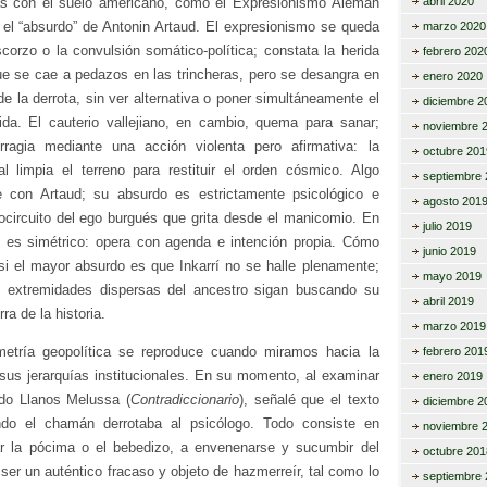
s con el suelo americano, como el Expresionismo Alemán
abril 2020
 el “absurdo” de Antonin Artaud. El expresionismo se queda
marzo 2020
corzo o la convulsión somático-política; constata la herida
febrero 202
e se cae a pedazos en las trincheras, pero se desangra en
enero 2020
 de la derrota, sin ver alternativa o poner simultáneamente el
diciembre 2
rida. El cauterio vallejiano, en cambio, quema para sanar;
noviembre 
rragia mediante una acción violenta pero afirmativa: la
octubre 201
al limpia el terreno para restituir el orden cósmico. Algo
septiembre 
e con Artaud; su absurdo es estrictamente psicológico e
agosto 201
rtocircuito del ego burgués que grita desde el manicomio. En
julio 2019
o es simétrico: opera con agenda e intención propia. Cómo
junio 2019
 si el mayor absurdo es que Inkarrí no se halle plenamente;
mayo 2019
s extremidades dispersas del ancestro sigan buscando su
abril 2019
rra de la historia.
marzo 2019
etría geopolítica se reproduce cuando miramos hacia la
febrero 201
 sus jerarquías institucionales. En su momento, al examinar
enero 2019
do Llanos Melussa (
Contradiccionario
), señalé que el texto
diciembre 2
do el chamán derrotaba al psicólogo. Todo consiste en
noviembre 
r la pócima o el bebedizo, a envenenarse y sucumbir del
octubre 201
 ser un auténtico fracaso y objeto de hazmerreír, tal como lo
septiembre 