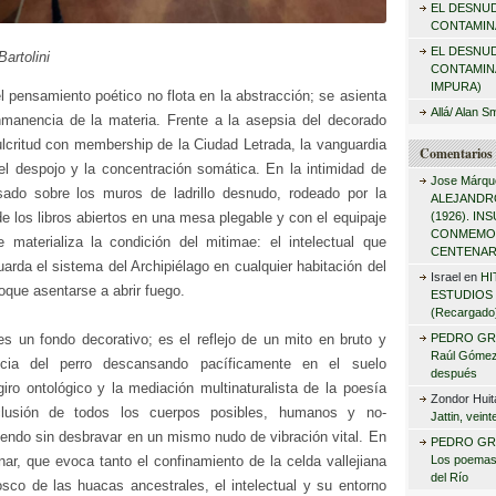
EL DESNU
r
CONTAMINA
:
EL DESNU
artolini
CONTAMIN
IMPURA)
l pensamiento poético no flota en la abstracción; se asienta
Allá/ Alan S
inmanencia de la materia. Frente a la asepsia del decorado
pulcritud con membership de la Ciudad Letrada, la vanguardia
Comentarios 
el despojo y la concentración somática. En la intimidad de
Jose Márqu
isado sobre los muros de ladrillo desnudo, rodeado por la
ALEJANDRO
e los libros abiertos en una mesa plegable y con el equipaje
(1926). I
CONMEMO
se materializa la condición del mitimae: el intelectual que
CENTENAR
uarda el sistema del Archipiélago en cualquier habitación del
Israel
en
HI
que asentarse a abrir fuego.
ESTUDIOS 
(Recargado
s un fondo decorativo; es el reflejo de un mito en bruto y
PEDRO GR
Raúl Gómez 
ncia del perro descansando pacíficamente en el suelo
después
iro ontológico y la mediación multinaturalista de la poesía
Zondor Huit
nclusión de todos los cuerpos posibles, humanos y no-
Jattin, vein
endo sin desbravar en un mismo nudo de vibración vital. En
PEDRO GR
nar, que evoca tanto el confinamiento de la celda vallejiana
Los poemas
del Río
sco de las huacas ancestrales, el intelectual y su entorno