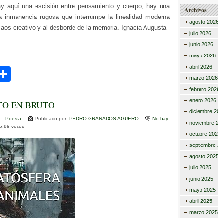
y aquí una escisión entre pensamiento y cuerpo; hay una
Archivos
 inmanencia rugosa que interrumpe la linealidad moderna
agosto 202
caos creativo y al desborde de la memoria. Ignacia Augusta
julio 2026
junio 2026
mayo 2026
abril 2026
C
marzo 2026
i
o
febrero 202
m
enero 2026
TO EN BRUTO
diciembre 2
r
p
,
Poesía
Publicado por:
PEDRO GRANADOS AGUERO
No hay
noviembre 
to:98 veces
ar
octubre 202
septiembre 
tir
agosto 202
julio 2025
junio 2025
mayo 2025
abril 2025
marzo 2025