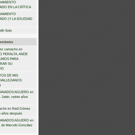
DAMIENTO
DO EN LA CRÍTICA
DAMIENTO
ADO (Y LA SOLEDAD
mith Soto
recientes
ez camacho
en
 PERALTA, ANDE
NSUMOS PARA
RAR SU
IO
TOS DE MIS
VALLEJIANOS
)
ANADOS AGUERO
en
Jattin, veinte años
ache
en
Raúl Gómez
te años después
ANADOS AGUERO
en
 de Marcelo González