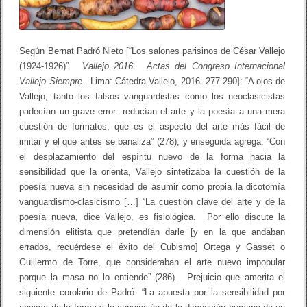
e
s
d
e
Según Bernat Padró Nieto [“Los salones parisinos de César Vallejo
l
a
(1924-1926)”.
Vallejo 2016. Actas del Congreso Internacional
p
Vallejo Siempre
. Lima: Cátedra Vallejo, 2016. 277-290]: “A ojos de
o
Vallejo, tanto los falsos vanguardistas como los neoclasicistas
e
s
padecían un grave error: reducían el arte y la poesía a una mera
í
cuestión de formatos, que es el aspecto del arte más fácil de
a
p
imitar y el que antes se banaliza” (278); y enseguida agrega: “Con
e
el desplazamiento del espíritu nuevo de la forma hacia la
r
sensibilidad que la orienta, Vallejo sintetizaba la cuestión de la
u
a
poesía nueva sin necesidad de asumir como propia la dicotomía
n
vanguardismo-clasicismo […] “La cuestión clave del arte y de la
a
poesía nueva, dice Vallejo, es fisiológica. Por ello discute la
:
D
dimensión elitista que pretendían darle [y en la que andaban
e
errados, recuérdese el éxito del Cubismo] Ortega y Gasset o
l
o
Guillermo de Torre, que consideraban el arte nuevo impopular
s
porque la masa no lo entiende” (286). Prejuicio que amerita el
f
siguiente corolario de Padró: “La apuesta por la sensibilidad por
o
r