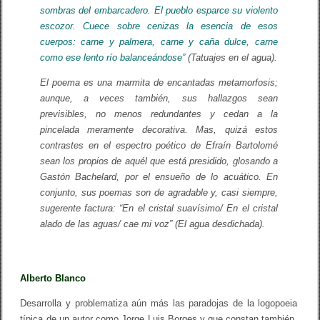
sombras del embarcadero. El pueblo esparce su violento
escozor. Cuece sobre cenizas la esencia de esos
cuerpos: carne y palmera, carne y caña dulce, carne
como ese lento río balanceándose”
(
Tatuajes en el agua
).
El poema es una marmita de encantadas metamorfosis;
aunque, a veces también, sus hallazgos sean
previsibles, no menos redundantes y cedan a la
pincelada meramente decorativa. Mas, quizá estos
contrastes en el espectro poético de Efraín Bartolomé
sean los propios de aquél que está presidido, glosando a
Gastón Bachelard, por el ensueño de lo acuático. En
conjunto, sus poemas son de agradable y, casi siempre,
sugerente factura: “En el cristal suavísimo/ En el cristal
alado de las aguas/ cae mi voz” (
El agua desdichada
).
Alberto Blanco
Desarrolla y problematiza aún más las paradojas de la logopoeia
típica de un autor como Jorge Luis Borges y que constan también,