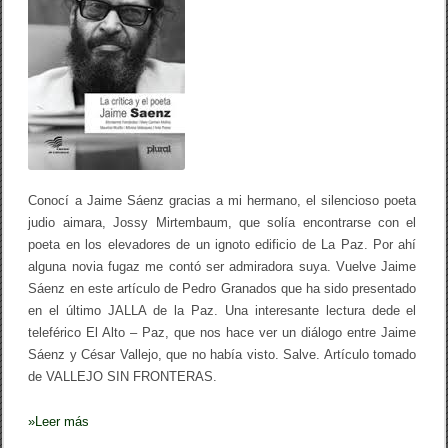
z
k
,
R
o
n
c
a
l
l
a
,
M
i
Conocí a Jaime Sáenz gracias a mi hermano, el silencioso poeta
r
judio aimara, Jossy Mirtembaum, que solía encontrarse con el
t
poeta en los elevadores de un ignoto edificio de La Paz. Por ahí
e
m
alguna novia fugaz me contó ser admiradora suya. Vuelve Jaime
b
Sáenz en este artículo de Pedro Granados que ha sido presentado
a
en el último JALLA de la Paz. Una interesante lectura dede el
u
m
teleférico El Alto – Paz, que nos hace ver un diálogo entre Jaime
,
Sáenz y César Vallejo, que no había visto. Salve. Artículo tomado
G
r
de VALLEJO SIN FRONTERAS.
a
n
»
Leer más
a
d