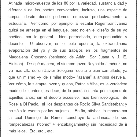
Atinada micro-muestra de los 80 por la variedad, sustancialidad y
diferencia de los poetas convocados; incluso, una especie de
corpus desde donde podemos empezar productivamente a
estudiarla. Ver cómo, por ejemplo, al escribir Roger Santiváñez
quizá se arriesga en el lenguaje, pero no en el diseño de su yo
poético, por lo general bien pertrechado, auto-persuadido y
docente. U observar, en el polo opuesto, la extraordinaria
evaporación del yo y de sus trabajos en los fragmentos de
Magdalena Chocano (bebiendo de Adán, Sor Juana y J. E.
Eielson). De qué manera, el siempre joven Reynaldo Jiménez, no
va más allá de un Javier Sologuren oculto o bien camuflado, ya
que un mismo –y de similar modo– “azahar” a ambos desvela.
Ver cómo, la siempre joven y guapa, Patricia Alba, es la verdadera
madre del cordero; es decir, de la poesía escrita por mujeres de
aquellos años; sin el decoro excesivo, más bien ideológico, de
Rosella Di Paolo, ni los desplantes de Rocío Silva Santisteban; y
no sólo la escrita por las mujeres. En fin, atisbar la manera por
la cual Domingo de Ramos construye la andanada de sus
rompecabezas (“como” + encabalgamiento) sin necesidad de ir
más lejos. Etc, etc., etc.