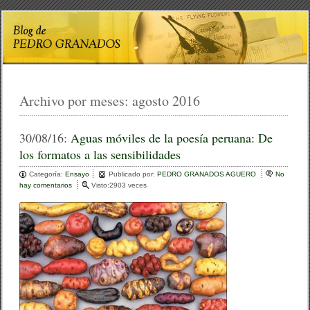
Archivo por meses:
agosto 2016
30/08/16:
Aguas móviles de la poesía peruana: De
los formatos a las sensibilidades
Categoría:
Ensayo
Publicado por:
PEDRO GRANADOS AGUERO
No
hay comentarios
e
Visto:2903 veces
n
A
g
u
a
s
m
ó
v
i
l