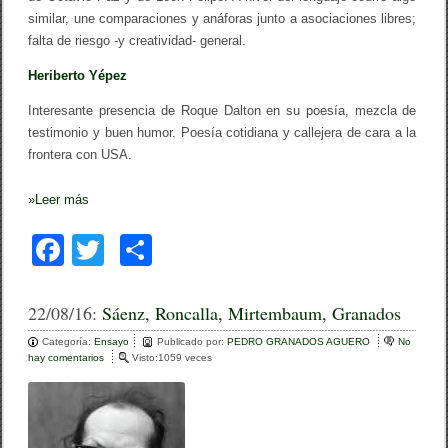
similar, une comparaciones y anáforas junto a asociaciones libres;
falta de riesgo -y creatividad- general.
Heriberto Yépez
Interesante presencia de Roque Dalton en su poesía, mezcla de
testimonio y buen humor. Poesía cotidiana y callejera de cara a la
frontera con USA.
»
Leer más
F
T
C
a
wi
o
c
tt
m
22/08/16:
Sáenz, Roncalla, Mirtembaum, Granados
e
er
p
Categoría:
Ensayo
Publicado por:
PEDRO GRANADOS AGUERO
No
hay comentarios
e
Visto:1059 veces
b
ar
n
S
o
tir
á
e
o
n