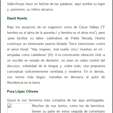
Valle-Arizpe hace un fetiche de las palabras, aquí estriba su logro
y, asimismo, su ínfimo alcance.
David Huerta
Bajo los auspicios de un sugestivo verso de César Vallejo (“Y
hembra es el alma de la ausente,/ y hembra es el alma mía”), pero
-para facilitar su labor- valiéndose de Pablo Neruda, Huerta
construye un interesante poema titulado
Trece intenciones contra
el amor trivial
: “Hay mujeres, mal sueño mío,/ muertas en mí -
arrojadas como cabelleras” (III). A la convincente vibración vital -a
un escribir en estado de destierro- se unen un sabio control del
discurso, sobriedad de la lengua y, sobre todo, una propuesta
conceptual suficientemente ventilada y moderna. En lo demás,
sus textos más largos, merodea en demasía el autor de
Residencia en la tierra
.
Pura López Cólome
Quizá la voz femenina más completa de las aquí antologadas.
Muchos de sus textos, como los de la
mística,
tienen su parte en verso seguida de comentario