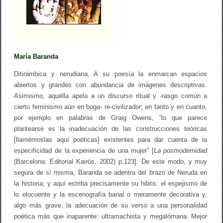
A
D
E
d
g
a
María Baranda
r
A
r
Ditirámbica y nerudiana. A su poesía la enmarcan espacios
t
abiertos y grandes con abundancia de imágenes descriptivas.
a
Asimismo, aquélla apela a un discurso ritual y -rasgo común a
u
d
cierto feminismo aún en boga- re-civilizador; en tanto y en cuanto,
M
por ejemplo en palabras de Graig Owens, “lo que parece
é
n
plantearse es la inadecuación de las construcciones teóricas
d
[llamémoslas aquí poéticas] existentes para dar cuenta de la
e
especificidad de la experiencia de una mujer” [
La posmodernidad
z
P
(Barcelona: Editorial Kairós, 2002) p.123]. De este modo, y muy
a
segura de sí misma, Baranda se adentra del brazo de Neruda en
p
la historia; y aquí estriba precisamente su hibris: el espejismo de
a
s
lo elocuente y la escenografía banal o meramente decorativa y,
q
algo más grave, la adecuación de su verso a una personalidad
u
i
poética más que inaparente: ultramachista y megalómana. Mejor
a