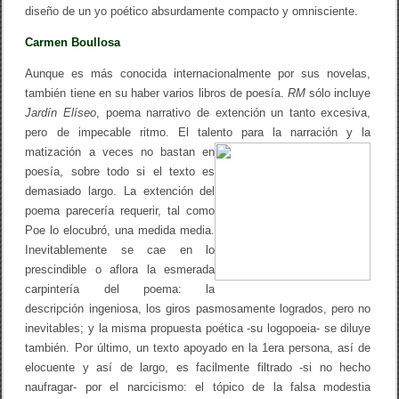
diseño de un yo poético absurdamente compacto y omnisciente.
Carmen Boullosa
Aunque es más conocida internacionalmente por sus novelas,
también tiene en su haber varios libros de poesía.
RM
sólo incluye
Jardín Elíseo
, poema narrativo de extención un tanto excesiva,
pero de impecable ritmo. El talento para la narración
y la
matización a veces no bastan en
poesía, sobre todo si el texto es
demasiado largo. La extención del
poema parecería requerir, tal como
Poe lo elocubró, una medida media.
Inevitablemente se cae en lo
prescindible o aflora la esmerada
carpintería del poema: la
descripción ingeniosa, los giros pasmosamente logrados, pero no
inevitables; y la misma propuesta poética -su logopoeia- se diluye
también. Por último, un texto apoyado en la 1era persona, así de
elocuente y así de largo, es facilmente filtrado -si no hecho
naufragar- por el narcicismo: el tópico de la falsa modestia