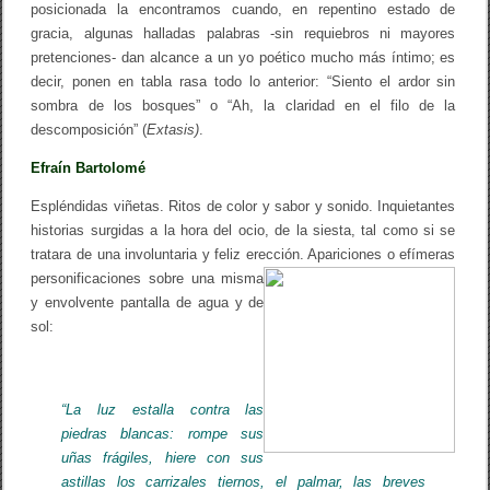
posicionada la encontramos cuando, en repentino estado de
r
gracia, algunas halladas palabras -sin requiebros ni mayores
o
pretenciones- dan alcance a un yo poético mucho más íntimo; es
decir, ponen en tabla rasa todo lo anterior: “Siento el ardor sin
sombra de los bosques” o “Ah, la claridad en el filo de la
descomposición” (
Extasis)
.
Efraín Bartolomé
Espléndidas viñetas. Ritos de color y sabor y sonido. Inquietantes
historias surgidas a la hora del ocio, de la siesta, tal como si se
tratara de una involuntaria y feliz erección.
Apariciones o efímeras
personificaciones sobre una misma
y envolvente pantalla de agua y de
sol:
“La luz estalla contra las
piedras blancas: rompe sus
uñas frágiles, hiere con sus
astillas los carrizales tiernos, el palmar, las breves