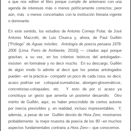
a que nos editen el libro porque cumple de antemano con una
agenda de intereses más o menos políticamente correctos; peor
aún, más o menos concertados con la institución literaria vigente
o dominante.
En este sentido, los estudios de Antonio Cornejo Polar, de José
Antonio Mazzotti, de Luis Chueca y, ahora, de Paul Guillén
[“Prólogo” de
Aguas móviles. Antología de poesía peruana 1978-
2006
(Lima: Perro de Ambiente, 2016)] — citados aquí porque
gravitan, a su vez, en los criterios teóricos del antologador–
insisten en formatear y no decir mucho. En su descargo, Guillén
de algún modo lo admite al decir que los poetas antologados
pueden –en la práctica– compartir un poco de cada cosa; es decir,
acaso podrían ser coloquial-surrealistas, aborigen-glosemáticos,
concretistas-coloquiales; etc. Y esto de por sí acaso ya
constituya un gesto que amerita un posterior desarrollo. Otro
mérito de Guillén, aquí, es haber prescindido de ciertos autores
por inercia previsibles y, en realidad, incluso impresentables. Y,
además, a pesar de ser Guillén devoto de
Hora Zero
, mostrarnos
probablemente la mejor muestra de poesía de los 80 –en muchos
aspectos fundamentales contraria a
Hora Zero
— que conocemos.