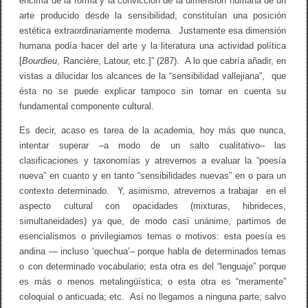
encima de la forma y la convicción de la dimensión humana de un
m
arte producido desde la sensibilidad, constituían una posición
a
estética extraordinariamente moderna. Justamente esa dimensión
t
o
humana podía hacer del arte y la literatura una actividad política
s
[
Bourdieu
, Rancière, Latour, etc.]” (287). A lo que cabría añadir, en
a
l
vistas a dilucidar los alcances de la “sensibilidad vallejiana”, que
a
ésta no se puede explicar tampoco sin tomar en cuenta su
s
fundamental componente cultural.
s
e
Es decir, acaso es tarea de la academia, hoy más que nunca,
n
s
intentar superar –a modo de un salto cualitativo– las
i
clasificaciones y taxonomías y atrevernos a evaluar la “poesía
b
i
nueva” en cuanto y en tanto “sensibilidades nuevas” en o para un
l
contexto determinado. Y, asimismo, atrevernos a trabajar en el
i
aspecto cultural con opacidades (mixturas, hibrideces,
d
a
simultaneidades) ya que, de modo casi unánime, partimos de
d
esencialismos o privilegiamos temas o motivos: esta poesía es
e
andina — incluso ‘quechua’– porque habla de determinados temas
s
o con determinado vocabulario; esta otra es del “lenguaje” porque
es más o menos metalingüística; o esta otra es “meramente”
coloquial o anticuada; etc. Así no llegamos a ninguna parte; salvo