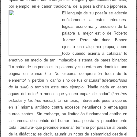
por ejemplo, en el canon tradicional de la poesía china o japonesa.
El
lenguaje de su poesía se adecúa
ceñidamente a estos intereses:
lógica, economía y precisión de la
palabra al mejor estilo de Roberto
Juarroz. Pero, sin duda, Blanco
ejercita una alquimia propia; sobre
todo cuando acierta a catalizar lo
emotivo en medio de tan implacable sistema de pares binarios:
“La patria de un poeta es la palabra/ y sus extensos dominios una
página en blanco /…/ No esperes comprensión fuera de tu
elemento/ ni perdón ni cariño sino de tus criaturas” (
Metamorfosis
de la silla
) o también este otro ejemplo: “Nadie nada en estas
aguas del dolor/ a menos que ya sea capaz de nadar” (
Los tres
estados y los tres reinos
). En síntesis, interesante poesía que es
en sí misma antídoto contra excesos nerudianos o empalagos
surrealizantes. Sin embargo, su limitación fundamental estriba en
la carencia de sentido del humor. Toda poesía -y probablemente
toda literatura- que pretende enseñar, termina por pasarse al bando
de la didáctica; es decir, asumir un rictus de solemnidad desde el