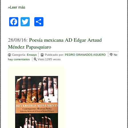
»
Leer más
F
T
C
a
wi
o
c
tt
m
28/08/16:
Poesía mexicana AD Edgar Artaud
Méndez Papasquiaro
e
er
p
Categoría:
b
Ensayo
ar
Publicado por:
PEDRO GRANADOS AGUERO
No
hay comentarios
e
Visto:1285 veces
o
n
tir
P
o
o
e
k
s
í
a
m
e
x
i
c
a
n
a