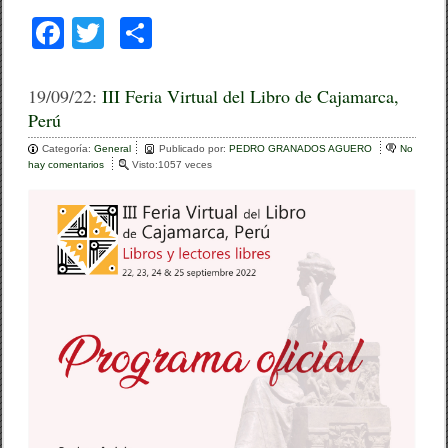
F
T
C
a
wi
o
c
tt
m
19/09/22:
III Feria Virtual del Libro de Cajamarca,
Perú
e
er
p
Categoría:
b
General
ar
Publicado por:
PEDRO GRANADOS AGUERO
No
hay comentarios
e
Visto:1057 veces
o
n
tir
I
o
I
I
k
F
e
r
i
a
V
i
r
t
u
a
l
d