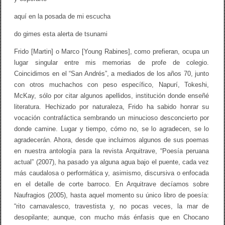
i
a
aquí en la posada de mi escucha
s
s
do gimes esta alerta de tsunami
o
n
o
Frido [Martin] o Marco [Young Rabines], como prefieran, ocupa un
r
lugar singular entre mis memorias de profe de colegio.
a
Coincidimos en el “San Andrés”, a mediados de los años 70, junto
s
con otros muchachos con peso específico, Napurí, Tokeshi,
McKay, sólo por citar algunos apellidos, institución donde enseñé
literatura. Hechizado por naturaleza, Frido ha sabido honrar su
vocación contrafáctica sembrando un minucioso desconcierto por
donde camine. Lugar y tiempo, cómo no, se lo agradecen, se lo
agradecerán. Ahora, desde que incluimos algunos de sus poemas
en nuestra antología para la revista Arquitrave, “Poesía peruana
actual” (2007), ha pasado ya alguna agua bajo el puente, cada vez
más caudalosa o performática y, asimismo, discursiva o enfocada
en el detalle de corte barroco. En Arquitrave decíamos sobre
Naufragios (2005), hasta aquel momento su único libro de poesía:
“rito carnavalesco, travestista y, no pocas veces, la mar de
desopilante; aunque, con mucho más énfasis que en Chocano