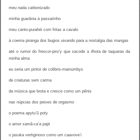
meu nada carbonizado
minha guarânia à passarinho
meu canto-purahéi com fritas a cavalo
à coema piranga dos bugios uivando para a nostalgia das mangas
até o rumor do frescor-piro’y que sacode a ilhota de taquaras da
minha alma
eu seria um pintor de colibris-mainumbys
de criaturas sem carma
da música que brota e cresce como um pênis
nas núpcias dos peixes de orgasmo
o poema apytu’ũ poty
o amor xamã-ca’a pajé
o jasuka vertiginoso como um caavove’i