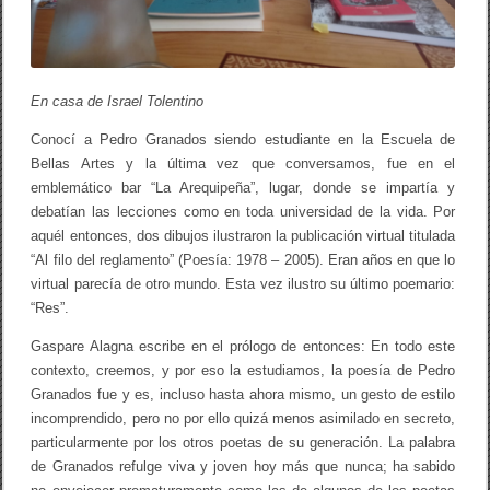
V
a
l
l
e
j
En casa de Israel Tolentino
o
s
Conocí a Pedro Granados siendo estudiante en la Escuela de
i
Bellas Artes y la última vez que conversamos, fue en el
n
l
emblemático bar “La Arequipeña”, lugar, donde se impartía y
í
debatían las lecciones como en toda universidad de la vida. Por
m
i
aquél entonces, dos dibujos ilustraron la publicación virtual titulada
t
“Al filo del reglamento” (Poesía: 1978 – 2005). Eran años en que lo
e
virtual parecía de otro mundo. Esta vez ilustro su último poemario:
s
/
“Res”.
I
s
Gaspare Alagna escribe en el prólogo de entonces: En todo este
r
contexto, creemos, y por eso la estudiamos, la poesía de Pedro
a
e
Granados fue y es, incluso hasta ahora mismo, un gesto de estilo
l
incomprendido, pero no por ello quizá menos asimilado en secreto,
T
particularmente por los otros poetas de su generación. La palabra
o
l
de Granados refulge viva y joven hoy más que nunca; ha sabido
e