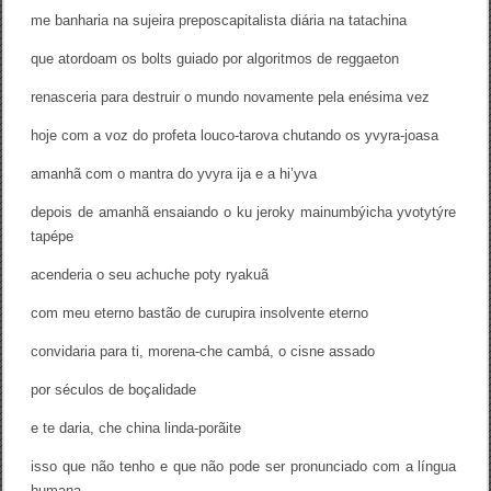
me banharia na sujeira preposcapitalista diária na tatachina
que atordoam os bolts guiado por algoritmos de reggaeton
renasceria para destruir o mundo novamente pela enésima vez
hoje com a voz do profeta louco-tarova chutando os yvyra-joasa
amanhã com o mantra do yvyra ija e a hi’yva
depois de amanhã ensaiando o ku jeroky mainumbýicha yvotytýre
tapépe
acenderia o seu achuche poty ryakuã
com meu eterno bastão de curupira insolvente eterno
convidaria para ti, morena-che cambá, o cisne assado
por séculos de boçalidade
e te daria, che china linda-porãite
isso que não tenho e que não pode ser pronunciado com a língua
humana