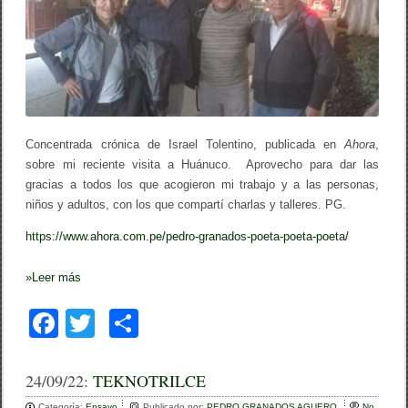
G
R
A
N
A
D
O
S
,
P
Concentrada crónica de Israel Tolentino, publicada en
Ahora
,
O
E
sobre mi reciente visita a Huánuco. Aprovecho para dar las
T
gracias a todos los que acogieron mi trabajo y a las personas,
A
niños y adultos, con los que compartí charlas y talleres. PG.
,
P
O
https://www.ahora.com.pe/pedro-granados-poeta-poeta-poeta/
E
T
»
Leer más
A
,
P
F
T
C
O
E
a
wi
o
T
A
c
tt
m
24/09/22:
TEKNOTRILCE
…
/
Categoría:
Ensayo
Publicado por:
PEDRO GRANADOS AGUERO
No