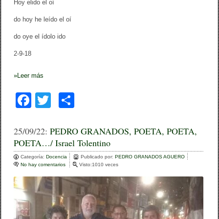
Hoy elido el oí
do hoy he leído el oí
do oye el ídolo ido
2-9-18
»
Leer más
F
T
C
a
wi
o
c
tt
m
25/09/22:
PEDRO GRANADOS, POETA, POETA,
POETA…/ Israel Tolentino
e
er
p
Categoría:
b
Docencia
ar
Publicado por:
PEDRO GRANADOS AGUERO
No hay comentarios
e
Visto:1010 veces
o
n
tir
P
o
E
D
k
R
O