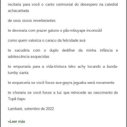
recitaria para você o canto cerimonial do desespero na catedral
achacaritada
de seus ossos reverberantes
te devoraria com prazer gatuno o pão-mbuyape inconsútil
como quem valoriza o caracu da felicidade avá
te sacudiria com o duplo dedilhar da minha infância e
adolescência esquecidas
te empurraria para a vida-tristeza teko achy tocando a bunda-
tumby santa
te esqueceria se você fosse ave-gwyra jeguaka werá novamente
te choraria se você fosse a luz que retrocede ao nascimento do
Tupã tiapu
Lambaré, setembro de 2022
»
Leer más