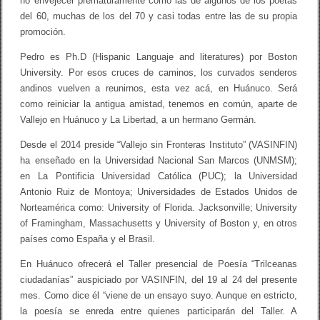
no envejecer prematuramente como las de algunos de los poetas
n
t
del 60, muchas de los del 70 y casi todas entre las de su propia
i
promoción.
n
o
Pedro es Ph.D (Hispanic Languaje and literatures) por Boston
University. Por esos cruces de caminos, los curvados senderos
andinos vuelven a reunirnos, esta vez acá, en Huánuco. Será
como reiniciar la antigua amistad, tenemos en común, aparte de
Vallejo en Huánuco y La Libertad, a un hermano Germán.
Desde el 2014 preside “Vallejo sin Fronteras Instituto” (VASINFIN)
ha enseñado en la Universidad Nacional San Marcos (UNMSM);
en La Pontificia Universidad Católica (PUC); la Universidad
Antonio Ruiz de Montoya; Universidades de Estados Unidos de
Norteamérica como: University of Florida. Jacksonville; University
of Framingham, Massachusetts y University of Boston y, en otros
países como España y el Brasil.
En Huánuco ofrecerá el Taller presencial de Poesía “Trilceanas
ciudadanías” auspiciado por VASINFIN, del 19 al 24 del presente
mes. Como dice él “viene de un ensayo suyo. Aunque en estricto,
la poesía se enreda entre quienes participarán del Taller. A