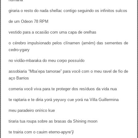
giraria o resto do nada shellac contigo seguindo os infinitos sulcos
de um Odeon 78 RPM
vestido para a ocasião com uma capa de orelhas
o cérebro impulsionado pelos clínamen (amém) das sementes de
cedro-ygary
no violão-mbaraka do meu corpo possuído
assobiaria “Mba’epa tamorae” para você com o meu ravel de fio de
aço Barrios
comeria você viva para te proteger dos resíduos da vida nua
te raptaria e te diria yorá yeyuvy cue yorá na Villa Guillermina
meu paradeiro onírico kue
tiraria tua roupa sobre as brasas da Shining moon
te trairia com o cauim eterno-apyre’ỹ