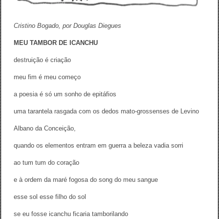
z
i
d
Cristino Bogado, por Douglas Diegues
a
p
MEU TAMBOR DE ICANCHU
o
r
destruição é criação
A
d
meu fim é meu começo
a
l
a poesia é só um sonho de epitáfios
b
e
r
uma tarantela rasgada com os dedos mato-grossenses de Levino
t
o
Albano da Conceição,
M
ü
quando os elementos entram em guerra a beleza vadia sorri
l
l
ao tum tum do coração
e
r
e à ordem da maré fogosa do song do meu sangue
esse sol esse filho do sol
se eu fosse icanchu ficaria tamborilando