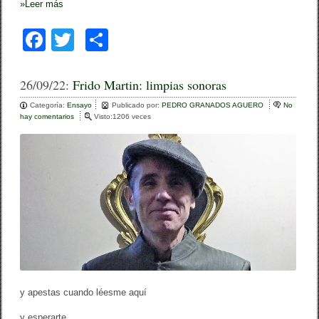
e
»
Leer más
C
n
E
C
F
T
C
a
j
a
wi
o
a
m
c
tt
m
26/09/22:
Frido Martin: limpias sonoras
a
r
e
er
p
c
Categoría:
Ensayo
Publicado por:
PEDRO GRANADOS AGUERO
No
a
hay comentarios
e
Visto:1206 veces
b
ar
n
F
o
tir
r
i
o
d
o
k
M
a
r
t
i
n
:
l
i
y apestas cuando léesme aquí
m
p
y esperarte