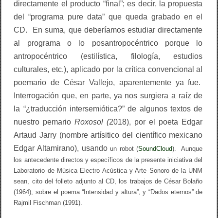
directamente el producto “final”; es decir, la propuesta
del “programa pure data” que queda grabado en el
CD. En suma, que deberíamos estudiar directamente
al programa o lo posantropocéntrico porque lo
antropocéntrico (estilística, filología, estudios
culturales, etc.), aplicado por la crítica convencional al
poemario de César Vallejo, aparentemente ya fue.
Interrogación que, en parte, ya nos surgiera a raíz de
la “¿traducción intersemiótica?” de
algunos textos de
nuestro pemario
Roxosol (
2018),
por el poeta Edgar
Artaud Jarry (nombre artísitico del científico mexicano
Edgar Altamirano), usando
un robot (
SoundCloud
). Aunque
los antecedente directos y específicos de la presente iniciativa del
Laboratorio de Música Electro Acústica y Arte Sonoro de la UNM
sean, cito del folleto adjunto al CD, los trabajos de César Bolaño
(1964), sobre el poema “Intensidad y altura”, y “Dados eternos” de
Rajmil Fischman (1991).