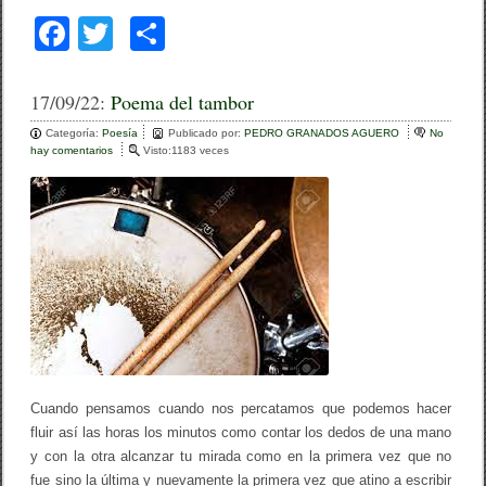
F
T
C
a
wi
o
c
tt
m
17/09/22:
Poema del tambor
e
er
p
Categoría:
Poesía
Publicado por:
PEDRO GRANADOS AGUERO
No
hay comentarios
e
Visto:1183 veces
b
ar
n
P
o
tir
o
e
o
m
a
k
d
e
l
t
a
m
b
o
Cuando pensamos cuando nos percatamos que podemos hacer
r
fluir así las horas los minutos como contar los dedos de una mano
y con la otra alcanzar tu mirada como en la primera vez que no
fue sino la última y nuevamente la primera vez que atino a escribir