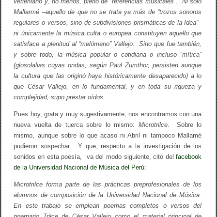
verleniano y, no menos, pleno de “referencias musicales”. Ni sólo
Mallarmé –aquello de que no se trata ya más de “trozos sonoros
regulares o versos, sino de subdivisiones prismáticas de la Idea”–
ni únicamente la música culta o europea constituyen aquello que
satisface a plenitud al “melómano” Vallejo. Sino que fue también,
y sobre todo, la música popular o cotidiana o incluso “mítica”
(glosolalias cuyas ondas, según Paul Zumthor, persisten aunque
la cultura que las originó haya históricamente desaparecido) a lo
que César Vallejo, en lo fundamental, y en toda su riqueza y
complejidad, supo prestar oídos.
Pues hoy, grata y muy sugestivamente, nos encontramos con una
nueva vuelta de tuerca sobre lo mismo:
Microtrilce
. Sobre lo
mismo, aunque sobre lo que acaso ni Abril ni tampoco Mallamé
pudieron sospechar. Y que, respecto a la investigación de los
sonidos en esta poesía, va del modo siguiente, cito del
facebook
de la Universidad Nacional de Música del Perú
:
Microtrilce forma parte de las prácticas preprofesionales de los
alumnos de composición de la Universidad Nacional de Música.
En este trabajo se emplean poemas completos o versos del
poemario Trilce de César Vallejo como el material principal de