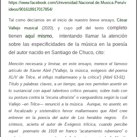
https://www.facebook.com/Universidad.Nacional.de.Musica.Peru/v
ideos/901618917017854/
Tal como decíamos en el inicio de nuestro breve ensayo,
César
completo
Vallejo musical
(2020), y cuyo pdf del texto
tienen
aquí mismo
, intentando llamar la atención
sobre las especificidades de la música en la poesía
del autor nacido en Santiago de Chuco
,
cito:
Mención necesaria y liminar, en este ensayo, merece el famoso
artículo de Xavier Abril (“Vallejo, la música, exégesis del poema
XLIV de Trilce, el influjo mallarmeano y la crítica”) (Abril 63-91).
Título y palabras claves, a un tiempo, que nos permiten asentir en
lo sustancial con aquel talentoso crítico peruano, sobre todo con
su postura contra la “incuria ultraísta” o vanguardista según la cual
Vallejo –en Trilce— renunció a la música. Aunque, no asentir, en
el focalizado y sistemático fervor mallarmeano que Abril cree
entrever en la poesía del autor de Los heraldos negros. En
síntesis, acierta el autor de Exégesis trílcica, cuando percibe
aquel poemario de 1918 en franco “acatamiento rubeniano” o