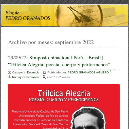
Archivo por meses:
septiembre 2022
29/09/22:
Simposio binacional Perú – Brasil |
“Trílcica Alegría: poesía, cuerpo y performance”
Categoría:
Docencia
Publicado por:
PEDRO GRANADOS AGUERO
No hay comentarios
e
Visto:1022 veces
n
S
i
m
p
o
s
i
o
b
i