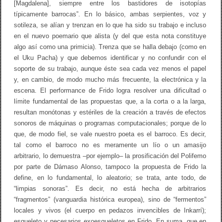
[Magdalena], siempre entre los bastidores de isotopías
típicamente barrocas”. En lo básico, ambas serpientes, voz y
sotileza, se alían y trenzan en lo que ha sido su trabajo e incluso
en el nuevo poemario que alista (y del que esta nota constituye
algo así como una primicia). Trenza que se halla debajo (como en
el Uku Pacha) y que debemos identificar y no confundir con el
soporte de su trabajo, aunque éste sea cada vez menos el papel
y, en cambio, de modo mucho más frecuente, la electrónica y la
escena. El performance de Frido logra resolver una dificultad o
límite fundamental de las propuestas que, a la corta o a la larga,
resultan monótonas y estériles de la creación a través de efectos
sonoros de máquinas o programas computacionales; porque de lo
que, de modo fiel, se vale nuestro poeta es el barroco. Es decir,
tal como el barroco no es meramente un lío o un amasijo
arbitrario, lo demuestra –por ejemplo– la prosificación del Polifemo
por parte de Dámaso Alonso, tampoco la propuesta de Frido la
define, en lo fundamental, lo aleatorio; se trata, ante todo, de
“limpias sonoras”. Es decir, no está hecha de arbitrarios
“fragmentos” (vanguardia histórica europea), sino de “fermentos”
locales y vivos (el cuerpo en pedazos invencibles de Inkarrí);
esqueleto y necesarios exoesqueletos en Frido. En suma, que en