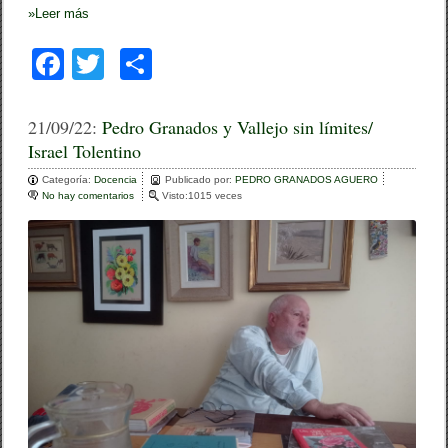
»
Leer más
F
T
C
a
wi
o
c
tt
m
21/09/22:
Pedro Granados y Vallejo sin límites/
Israel Tolentino
e
er
p
Categoría:
b
Docencia
ar
Publicado por:
PEDRO GRANADOS AGUERO
No hay comentarios
e
Visto:1015 veces
o
n
tir
P
o
e
d
k
r
o
G
r
a
n
a
d
o
s
y