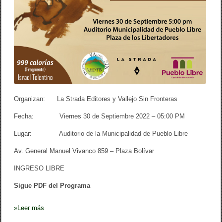
r
O
m
N
a
A
n
L
c
P
e
E
”
R
Ú
–
B
R
A
Organizan: La Strada Editores y Vallejo Sin Fronteras
S
I
Fecha: Viernes 30 de Septiembre 2022 – 05:00 PM
L
.
Lugar: Auditorio de la Municipalidad de Pueblo Libre
T
R
Í
Av. General Manuel Vivanco 859 – Plaza Bolívar
L
C
INGRESO LIBRE
I
C
Sigue PDF del Programa
A
A
L
»
Leer más
E
G