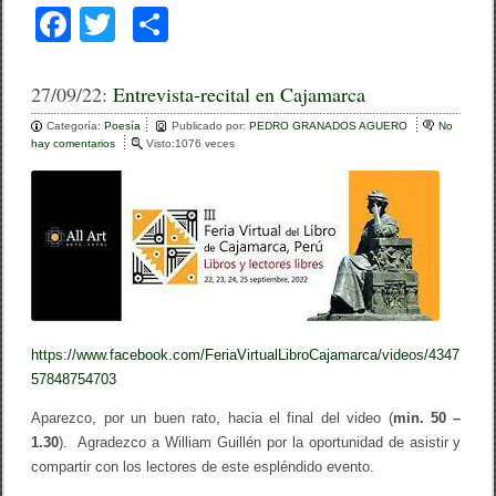
F
T
C
R
Í
a
wi
o
A
:
c
tt
m
27/09/22:
Entrevista-recital en Cajamarca
P
e
er
p
O
Categoría:
Poesía
Publicado por:
PEDRO GRANADOS AGUERO
No
E
hay comentarios
e
Visto:1076 veces
b
ar
S
n
Í
E
o
tir
A
n
,
t
o
C
r
U
e
k
E
v
R
i
P
s
O
t
Y
a
P
https://www.facebook.com/FeriaVirtualLibroCajamarca/videos/4347
-
E
r
57848754703
R
e
F
c
Aparezco, por un buen rato, hacia el final del video (
min. 50 –
O
i
R
1.30
). Agradezco a William Guillén por la oportunidad de asistir y
t
M
a
compartir con los lectores de este espléndido evento.
A
l
N