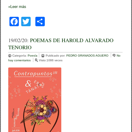
»
Leer más
F
T
C
a
wi
o
c
tt
m
19/02/20:
POEMAS DE HAROLD ALVARADO
TENORIO
e
er
p
Categoría:
b
Poesía
ar
Publicado por:
PEDRO GRANADOS AGUERO
No
hay comentarios
e
Visto:1086 veces
o
n
tir
P
o
O
E
k
M
A
S
D
E
H
A
R
O
L
D