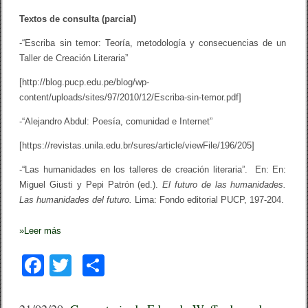
Textos de consulta (parcial)
-“Escriba sin temor: Teoría, metodología y consecuencias de un
Taller de Creación Literaria”
[http://blog.pucp.edu.pe/blog/wp-
content/uploads/sites/97/2010/12/Escriba-sin-temor.pdf]
-“Alejandro Abdul: Poesía, comunidad e Internet”
[https://revistas.unila.edu.br/sures/article/viewFile/196/205]
-“Las humanidades en los talleres de creación literaria”. En: En:
Miguel Giusti y Pepi Patrón (ed.).
El futuro de las humanidades.
Las humanidades del futuro.
Lima: Fondo editorial PUCP, 197-204.
»
Leer más
F
T
C
a
wi
o