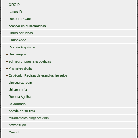
ORCID
Lattes iD
ResearchGate
Archivo de publicaciones
Libros peruanos
CaribeAndo
Revista Arquitrave
Destiempos
sol negro. poesía & poéticas
Prometeo digital
Espéculo. Revista de estudios literarios
Literaturas.com
Urbanotopía
Revista Agulha
La Jornada
poesía en su tinta
miradamalva.blogspot.com
hawansuyo
Canal-L