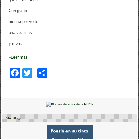
Con gusto
moriría por verte
una vez más
y morir.
»
Leer más
F
T
C
a
wi
o
c
tt
m
e
er
p
b
ar
Mis Blogs
o
tir
o