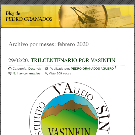
Archivo por meses:
febrero 2020
29/02/20:
TRILCENTENARIO POR VASINFIN
Categoría:
Docencia
Publicado por:
PEDRO GRANADOS AGUERO
No hay comentarios
e
Visto:969 veces
n
T
R
I
L
C
E
N
T
E
N
A