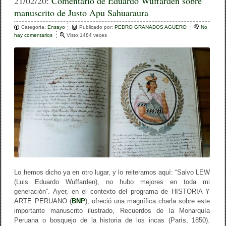
c
tt
m
21/02/20:
Comentario de Eduardo Wuffarden sobre
manuscrito de Justo Apu Sahuaraura
e
er
p
Categoría:
b
Ensayo
ar
Publicado por:
PEDRO GRANADOS AGUERO
No
hay comentarios
e
Visto:1484 veces
o
n
tir
C
o
o
m
k
e
n
t
a
r
i
o
d
e
E
d
u
Lo hemos dicho ya en otro lugar, y lo reiteramos aquí: “Salvo LEW
a
r
(Luis Eduardo Wuffarden), no hubo mejores en toda mi
d
generación”. Ayer, en el contexto del programa de HISTORIA Y
o
ARTE PERUANO (
BNP
), ofreció una magnífica charla sobre este
W
importante manuscrito ilustrado, Recuerdos de la Monarquía
u
Peruana o bosquejo de la historia de los incas (París, 1850).
f