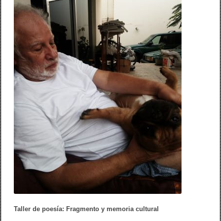
o
L
k
L
E
R
D
E
M
I
S
D
E
S
E
O
S
Taller de poesía: Fragmento y memoria cultural