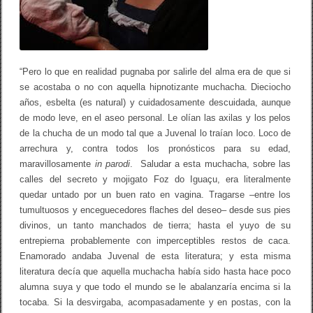
d
y
!
o
L
a
“Pero lo que en realidad pugnaba por salirle del alma era de que si
a
g
se acostaba o no con aquella hipnotizante muchacha. Dieciocho
o
años, esbelta (es natural) y cuidadosamente descuidada, aunque
n
í
de modo leve, en el aseo personal. Le olían las axilas y los pelos
a
de la chucha de un modo tal que a Juvenal lo traían loco. Loco de
d
arrechura y, contra todos los pronósticos para su edad,
e
C
maravillosamente
in parodi
. Saludar a esta muchacha, sobre las
é
calles del secreto y mojigato Foz do Iguaçu, era literalmente
s
quedar untado por un buen rato en vagina. Tragarse –entre los
a
r
tumultuosos y enceguecedores flaches del deseo– desde sus pies
V
divinos, un tanto manchados de tierra; hasta el yuyo de su
a
l
entrepierna probablemente con imperceptibles restos de caca.
l
Enamorado andaba Juvenal de esta literatura; y esta misma
e
literatura decía que aquella muchacha había sido hasta hace poco
j
o
alumna suya y que todo el mundo se le abalanzaría encima si la
tocaba. Si la desvirgaba, acompasadamente y en postas, con la