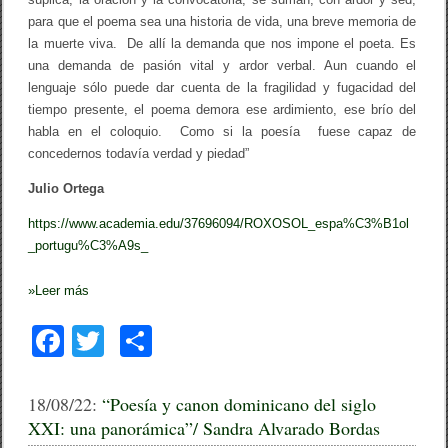
para que el poema sea una historia de vida, una breve memoria de
la muerte viva. De allí la demanda que nos impone el poeta. Es
una demanda de pasión vital y ardor verbal. Aun cuando el
lenguaje sólo puede dar cuenta de la fragilidad y fugacidad del
tiempo presente, el poema demora ese ardimiento, ese brío del
habla en el coloquio. Como si la poesía fuese capaz de
concedernos todavía verdad y piedad”
Julio Ortega
https://www.academia.edu/37696094/ROXOSOL_espa%C3%B1ol
_portugu%C3%A9s_
»
Leer más
F
T
C
a
wi
o
c
tt
m
18/08/22:
“Poesía y canon dominicano del siglo
XXI: una panorámica”/ Sandra Alvarado Bordas
e
er
p