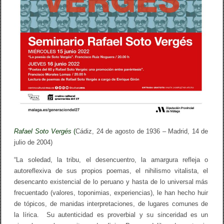
P
e
d
r
o
G
r
a
n
a
d
o
s
/
R
a
Rafael Soto Vergés
(
Cádiz, 24 de agosto de 1936 – Madrid, 14 de
f
julio de 2004)
a
e
l
“La soledad, la tribu, el desencuentro, la amargura refleja o
S
autoreflexiva de sus propios poemas, el nihilismo vitalista, el
o
desencanto existencial de lo peruano y hasta de lo universal más
t
o
frecuentado (valores, toponimias, experiencias), le han hecho huir
V
de tópicos, de manidas interpretaciones, de lugares comunes de
e
la lírica. Su autenticidad es proverbial y su sinceridad es un
r
g