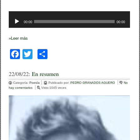
Reproductor
00:00
00:00
de
audio
»
Leer más
F
T
C
a
wi
o
c
tt
m
22/08/22:
En resumen
e
er
p
Categoría:
Poesía
Publicado por:
PEDRO GRANADOS AGUERO
No
hay comentarios
e
Visto:1045 veces
b
ar
n
E
o
tir
n
r
o
e
s
k
u
m
e
n