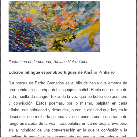
R
o
tir
O
X
o
O
S
k
O
L
(
e
s
p
a
Ilustración de la portada, Bibiana Vélez Cobo
ñ
o
Edición bilingüe español/portugué
l
s
de Amálio Pinheiro
/
p
“La poesía de Pedro Granados es el hilo de habla que emerge de
o
una herida en el cuerpo del lenguaje español. Habla que es hilo de
r
vida, huella de sangre, texto de la voz que borbotea con asombro
t
u
y convicción. Estos poemas, por lo mismo, palpitan en cada
g
sílaba, con sobriedad y desnudez, o con la dignidad que hay en la
u
é
desnudez que recibe la palabra viva del poema como una rama de
s
fuego arrancada de la voz. Esa palabra en carne propia reverbera
)
en la intimidad de una conversación en la que la confesión y la
súplica, la oración y la convocatoria, se suman, con ardor y sed,