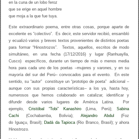
en la cuna de un lobo feroz
que se erige en aquel hombre
que moja a la que fue tuya.
Este extraordinario poema, entre otras cosas, porque aparte de
excelente es “colectivo”. Es decir, este servidor recibió, ensambló
y ecualizó varios y breves textos provenientes de distintos poetas
para formar “Hinostrozos”. Textos, aquellos, escritos de modo
simultáneo, en una fecha (17/12/2016) y lugar (Ranhuaylla,
Cusco) específicos, durante un tiempo de más o menos media
hora para cada uno de los poetas –mujeres y varones, y en su
mayoría del sur del Perú– convocados para el evento. En este
sentido, su “autor” constituye un “prototipo de poeta” adicional –
aunque con sus propias características– a los ya, hasta hoy,
numerosos que hemos colaborado en catalizar, identificar y
difundir desde varios lugares de América Latina. Por
ejemplo,
Cristóbal “Tobi” Kanashiro
(Lima, Perú);
Sabina
Cachi
(Cochabamba, Bolivia);
Alejandro Abdul
(Foz
do Iguaçu, Brasil);
Dadá da Tapioca
(Rio Branco, Brasil); y ahora
Hinostrozo.