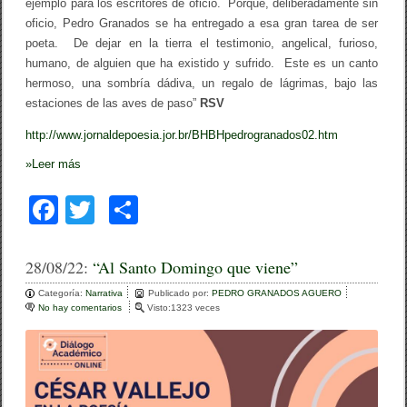
ejemplo para los escritores de oficio. Porque, deliberadamente sin
é
oficio, Pedro Granados se ha entregado a esa gran tarea de ser
s
poeta. De dejar en la tierra el testimonio, angelical, furioso,
humano, de alguien que ha existido y sufrido. Este es un canto
hermoso, una sombría dádiva, un regalo de lágrimas, bajo las
estaciones de las aves de paso”
RSV
http://www.jornaldepoesia.jor.br/BHBHpedrogranados02.htm
»
Leer más
F
T
C
a
wi
o
c
tt
m
28/08/22:
“Al Santo Domingo que viene”
e
er
p
Categoría:
Narrativa
Publicado por:
PEDRO GRANADOS AGUERO
No hay comentarios
e
Visto:1323 veces
b
ar
n
“
o
tir
A
l
o
S
a