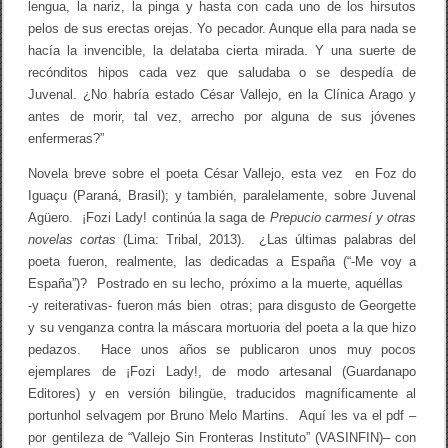
lengua, la nariz, la pinga y hasta con cada uno de los hirsutos
pelos de sus erectas orejas. Yo pecador. Aunque ella para nada se
hacía la invencible, la delataba cierta mirada. Y una suerte de
recónditos hipos cada vez que saludaba o se despedía de
Juvenal. ¿No habría estado César Vallejo, en la Clínica Arago y
antes de morir, tal vez, arrecho por alguna de sus jóvenes
enfermeras?”
Novela breve sobre el poeta César Vallejo, esta vez en Foz do
Iguaçu (Paraná, Brasil); y también, paralelamente, sobre Juvenal
Agüero. ¡Fozi Lady! continúa la saga de
Prepucio carmesí y otras
novelas cortas
(Lima: Tribal, 2013). ¿Las últimas palabras del
poeta fueron, realmente, las dedicadas a España (“-Me voy a
España”)? Postrado en su lecho, próximo a la muerte, aquéllas
-y reiterativas- fueron más bien otras; para disgusto de Georgette
y su venganza contra la máscara mortuoria del poeta a la que hizo
pedazos. Hace unos años se publicaron unos muy pocos
ejemplares de ¡Fozi Lady!, de modo artesanal (Guardanapo
Editores) y en versión bilingüe, traducidos magníficamente al
portunhol selvagem por Bruno Melo Martins. Aquí les va el pdf –
por gentileza de “Vallejo Sin Fronteras Instituto” (VASINFIN)– con