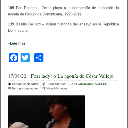
d
r
109
Fari Rosario – De la playa a la cartografía de la ficción: la
a
novela de República Dominicana, 1995-2019
A
l
139
Basilio Belliard – Visión histórica del ensayo en la República
v
Dominicana
a
r
a
»
Leer más
d
o
B
F
T
C
o
r
a
wi
o
d
a
c
tt
m
17/08/22:
!Fozi lady! o La agonía de César Vallejo
s
e
er
p
Categoría:
Narrativa
Publicado por:
PEDRO GRANADOS AGUERO
No hay comentarios
e
Visto:864 veces
b
ar
n
!
o
tir
F
o
o
z
i
k
l
a