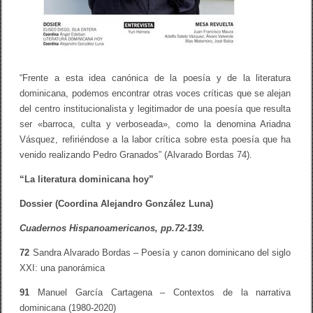
l
s
i
g
l
o
X
“Frente a esta idea canónica de la poesía y de la literatura
X
dominicana, podemos encontrar otras voces críticas que se alejan
I
:
del centro institucionalista y legitimador de una poesía que resulta
u
ser «barroca, culta y verboseada», como la denomina Ariadna
n
Vásquez, refiriéndose a la labor crítica sobre esta poesía que ha
a
p
venido realizando Pedro Granados” (Alvarado Bordas 74).
a
n
“La literatura dominicana hoy”
o
r
Dossier (Coordina Alejandro González Luna)
á
m
Cuadernos Hispanoamericanos, pp.72-139.
i
c
72
Sandra Alvarado Bordas – Poesía y canon dominicano del siglo
a
”
XXI: una panorámica
/
S
91
Manuel García Cartagena – Contextos de la narrativa
a
dominicana (1980-2020)
n