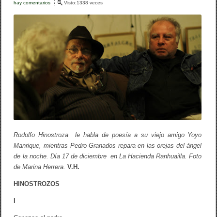
hay comentarios
e
Visto:1338 veces
b
ar
n
“
o
tir
H
i
o
n
o
k
s
t
r
o
z
o
s
”
o
I
Rodolfo Hinostroza le habla de poesía a su viejo amigo Yoyo
n
k
Manrique, mientras Pedro Granados repara en las orejas del ángel
a
de la noche. Día 17 de diciembre en La Hacienda Ranhuailla. Foto
r
r
de Marina Herrera.
V.H.
í
H
HINOSTROZOS
i
n
I
o
s