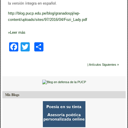
la versión íntegra en español.
http://blog.pucp.edu.pe/blog/granadospj/wp-
content/uploads/sites/97/2016/04/Fozi_Lady.pdf
»
Leer más
F
T
C
a
wi
o
c
tt
m
| Artículos Siguientes »
e
er
p
b
ar
o
tir
Mis Blogs
o
k