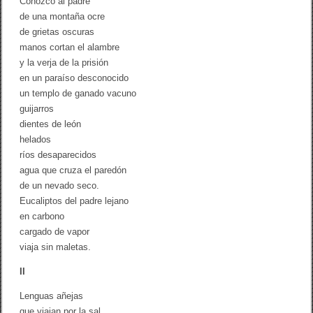
Conozco al padre
t
r
de una montaña ocre
o
de grietas oscuras
z
manos cortan el alambre
a
y la verja de la prisión
en un paraíso desconocido
un templo de ganado vacuno
guijarros
dientes de león
helados
ríos desaparecidos
agua que cruza el paredón
de un nevado seco.
Eucaliptos del padre lejano
en carbono
cargado de vapor
viaja sin maletas.
II
Lenguas añejas
que viajan por la sal