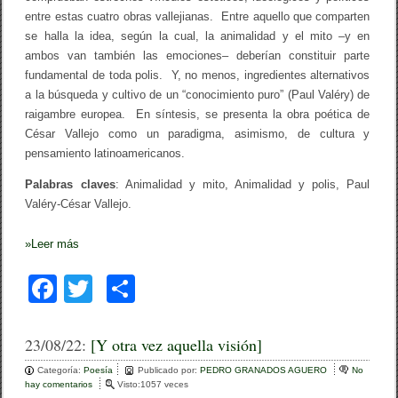
entre estas cuatro obras vallejianas. Entre aquello que comparten
se halla la idea, según la cual, la animalidad y el mito –y en
ambos van también las emociones– deberían constituir parte
fundamental de toda polis. Y, no menos, ingredientes alternativos
a la búsqueda y cultivo de un “conocimiento puro” (Paul Valéry) de
raigambre europea. En síntesis, se presenta la obra poética de
César Vallejo como un paradigma, asimismo, de cultura y
pensamiento latinoamericanos.
Palabras claves
: Animalidad y mito, Animalidad y polis, Paul
Valéry-César Vallejo.
»
Leer más
F
T
C
a
wi
o
c
tt
m
23/08/22:
[Y otra vez aquella visión]
e
er
p
Categoría:
Poesía
Publicado por:
PEDRO GRANADOS AGUERO
No
hay comentarios
e
Visto:1057 veces