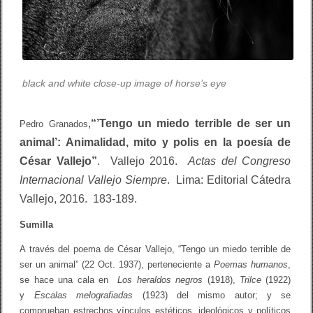
e
d
o
t
e
r
r
black and white close-up image of horse’s eye
i
b
l
e
,
“’Tengo un miedo terrible de ser un
Pedro Granados
d
e
animal’: Animalidad,
mito y polis en la poesía de
s
César Vallejo”
. Vallejo 2016.
Actas del Congreso
e
r
Internacional Vallejo Siempre
. Lima: Editorial Cátedra
u
n
Vallejo, 2016. 183-189.
a
n
Sumilla
i
m
A través del poema de César Vallejo, “Tengo un miedo terrible de
a
l
ser un animal” (22 Oct. 1937), perteneciente a
Poemas humanos
,
”
se hace una cala en
Los heraldos negros
(1918),
Trilce
(1922)
y
Escalas melografiadas
(1923) del mismo autor; y se
comprueban estrechos vínculos estéticos, ideológicos y políticos