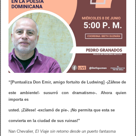
k
n
t
o
D
o
m
i
n
g
o
q
u
e
v
i
e
n
“[Puntualiza Don Emir, amigo fortuito de Ludwing] -¡Záfese de
e
”
este ambiente!- susurró con dramatismo-. Ahora quien
importa es
usted. ¡Záfese! -exclamó de pie-. ¡No permita que esta se
convierta en la ciudad de sus ruinas!”
Nan Chevalier,
El Viaje sin retorno desde un puerto fantasma