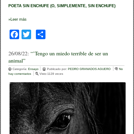
POETA SIN ENCHUFE (O, SIMPLEMENTE, SIN ENCHUFE)
»
Leer más
F
T
C
a
wi
o
c
tt
m
26/08/22:
“’Tengo un miedo terrible de ser un
animal”
e
er
p
Categoría:
b
Ensayo
ar
Publicado por:
PEDRO GRANADOS AGUERO
No
hay comentarios
e
Visto:1128 veces
o
n
tir
“
o
’
T
k
e
n
g
o
u
n
m
i