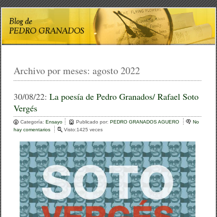
Archivo por meses:
agosto 2022
30/08/22:
La poesía de Pedro Granados/ Rafael Soto
Vergés
Categoría:
Ensayo
Publicado por:
PEDRO GRANADOS AGUERO
No
hay comentarios
e
Visto:1425 veces
n
L
a
p
o
e
s
í
a
d
e