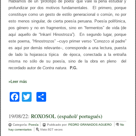
Hablamos de un “prototipo de poeta” que vale la pena estudiar y
profundizar por dos motivos fundamentales. El primero, porque
constituye como un gesto de estilo generacional o común, no por
esto menos singular, de cierta poesía peruana. Poesía polifónica,
pos género y no en fragmentos, sino en “fermentos” de vida (de
aquí aquello de “Inkarrí Hinostroza”). En segundo lugar, porque
este poema, “Hinostrozos” –cuyo primer verso “Conozco al padre”
es aquí por demás relevante–, corresponde a una lectura, puesta
de lado la hojarasca típica de época, conectada a la entraña
misma no sólo de su poesía, sino de la obra en pleno del
recordado autor de
Contra natura
.
P.G.
»
Leer más
F
T
C
a
wi
o
c
tt
m
19/08/22:
ROXOSOL (español/ portugués)
e
er
p
Categoría:
Poesía
Publicado por:
PEDRO GRANADOS AGUERO
No
hay comentarios
e
Visto:927 veces
b
ar
n