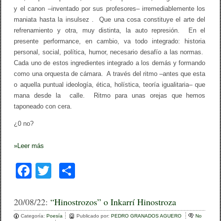
y el canon –inventado por sus profesores– irremediablemente los
maniata hasta la insulsez . Que una cosa constituye el arte del
refrenamiento y otra, muy distinta, la auto represión. En el
presente performance, en cambio, va todo integrado: historia
personal, social, política, humor, necesario desafío a las normas.
Cada uno de estos ingredientes integrado a los demás y formando
como una orquesta de cámara. A través del ritmo –antes que esta
o aquella puntual ideología, ética, holística, teoría igualitaria– que
mana desde la calle. Ritmo para unas orejas que hemos
taponeado con cera.
¿0 no?
»
Leer más
F
T
C
a
wi
o
c
tt
m
20/08/22:
“Hinostrozos” o Inkarrí Hinostroza
e
er
p
Categoría:
Poesía
Publicado por:
PEDRO GRANADOS AGUERO
No