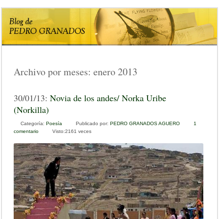
Archivo por meses:
enero 2013
30/01/13:
Novia de los andes/ Norka Uribe
(Norkilla)
Categoría:
Poesía
Publicado por:
PEDRO GRANADOS AGUERO
1
comentario
e
Visto:2161 veces
n
N
o
v
i
a
d
e
l
o
s