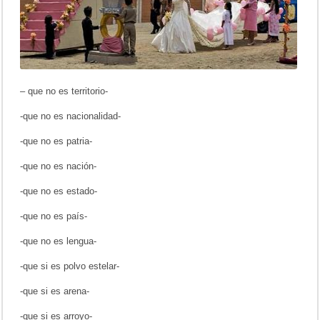
a
n
d
e
s
/
N
o
– que no es territorio-
r
k
-que no es nacionalidad-
a
U
-que no es patria-
r
i
-que no es nación-
b
e
-que no es estado-
(
N
-que no es país-
o
r
k
-que no es lengua-
i
l
-que si es polvo estelar-
l
a
-que si es arena-
)
-que si es arroyo-