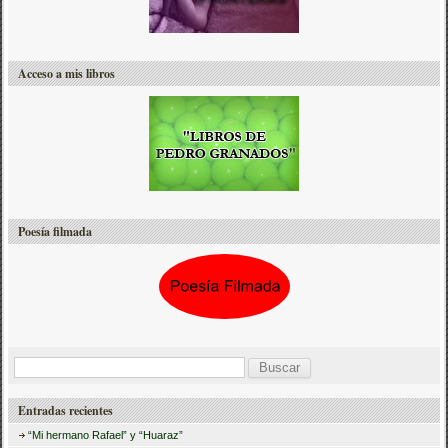
Acceso a mis libros
Poesía filmada
B
u
Entradas recientes
s
“Mi hermano Rafael” y “Huaraz”
c