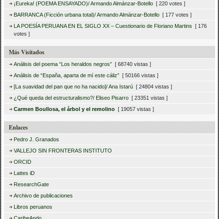
¡Eureka! (POEMA ENSAYADO)/ Armando Almánzar-Botello
[ 220 votes ]
BARRANCA (Ficción urbana total)/ Armando Almánzar-Botello
[ 177 votes ]
LA POESÍA PERUANA EN EL SIGLO XX – Cuestionario de Floriano Martins
[ 176
votes ]
Más Visitados
Análisis del poema “Los heraldos negros”
[ 68740 vistas ]
Análisis de “España, aparta de mí este cáliz”
[ 50166 vistas ]
[La suavidad del pan que no ha nacido]/ Ana Istarú
[ 24804 vistas ]
¿Qué queda del estructuralismo?/ Eliseo Pisarro
[ 23351 vistas ]
Carmen Boullosa, el árbol y el remolino
[ 19057 vistas ]
Enlaces
Pedro J. Granados
VALLEJO SIN FRONTERAS INSTITUTO
ORCID
Lattes iD
ResearchGate
Archivo de publicaciones
Libros peruanos
CaribeAndo