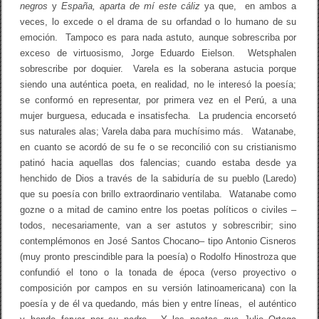
negros
y
España, aparta de mí este cáliz
ya que, en ambos a
veces, lo excede o el drama de su orfandad o lo humano de su
emoción. Tampoco es para nada astuto, aunque sobrescriba por
exceso de virtuosismo, Jorge Eduardo Eielson. Wetsphalen
sobrescribe por doquier. Varela es la soberana astucia porque
siendo una auténtica poeta, en realidad, no le interesó la poesía;
se conformó en representar, por primera vez en el Perú, a una
mujer burguesa, educada e insatisfecha. La prudencia encorsetó
sus naturales alas; Varela daba para muchísimo más. Watanabe,
en cuanto se acordó de su fe o se reconcilió con su cristianismo
patinó hacia aquellas dos falencias; cuando estaba desde ya
henchido de Dios a través de la sabiduría de su pueblo (Laredo)
que su poesía con brillo extraordinario ventilaba. Watanabe como
gozne o a mitad de camino entre los poetas políticos o civiles –
todos, necesariamente, van a ser astutos y sobrescribir; sino
contemplémonos en José Santos Chocano– tipo Antonio Cisneros
(muy pronto prescindible para la poesía) o Rodolfo Hinostroza que
confundió el tono o la tonada de época (verso proyectivo o
composición por campos en su versión latinoamericana) con la
poesía y de él va quedando, más bien y entre líneas, el auténtico