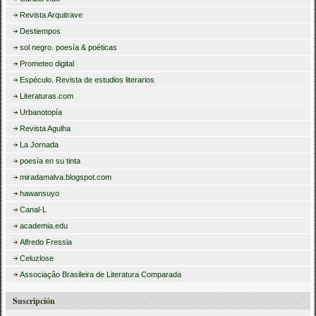
Revista Arquitrave
Destiempos
sol negro. poesía & poéticas
Prometeo digital
Espéculo. Revista de estudios literarios
Literaturas.com
Urbanotopía
Revista Agulha
La Jornada
poesía en su tinta
miradamalva.blogspot.com
hawansuyo
Canal-L
academia.edu
Alfredo Fressia
Celuzlose
Associação Brasileira de Literatura Comparada
Suscripción