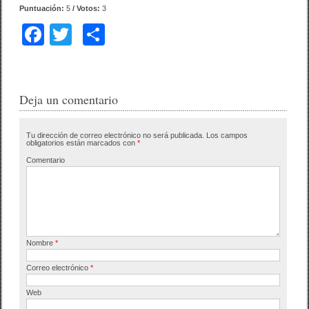
Puntuación:
5
/ Votos:
3
F
T
C
a
wi
o
c
tt
m
e
er
p
Deja un comentario
b
ar
Tu dirección de correo electrónico no será publicada.
Los campos
o
tir
obligatorios están marcados con
*
o
Comentario
k
Nombre
*
Correo electrónico
*
Web