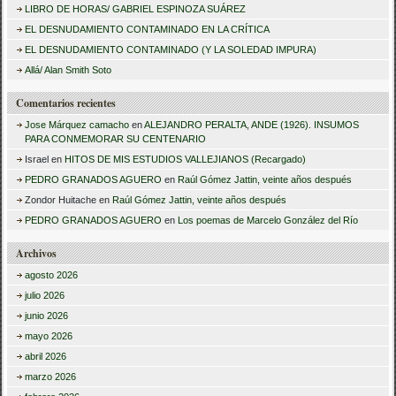
LIBRO DE HORAS/ GABRIEL ESPINOZA SUÁREZ
a
EL DESNUDAMIENTO CONTAMINADO EN LA CRÍTICA
r
EL DESNUDAMIENTO CONTAMINADO (Y LA SOLEDAD IMPURA)
:
Allá/ Alan Smith Soto
Comentarios recientes
Jose Márquez camacho
en
ALEJANDRO PERALTA, ANDE (1926). INSUMOS
PARA CONMEMORAR SU CENTENARIO
Israel
en
HITOS DE MIS ESTUDIOS VALLEJIANOS (Recargado)
PEDRO GRANADOS AGUERO
en
Raúl Gómez Jattin, veinte años después
Zondor Huitache
en
Raúl Gómez Jattin, veinte años después
PEDRO GRANADOS AGUERO
en
Los poemas de Marcelo González del Río
Archivos
agosto 2026
julio 2026
junio 2026
mayo 2026
abril 2026
marzo 2026