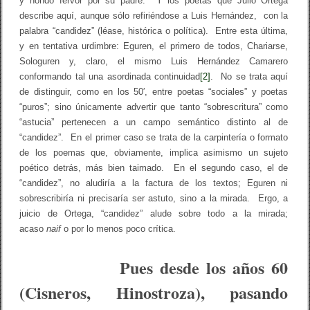
y hondo fervor por su padre. Y los poetas que Julio Ortega
describe aquí, aunque sólo refiriéndose a Luis Hernández, con la
palabra “candidez” (léase, histórica o política). Entre esta última,
y en tentativa urdimbre: Eguren, el primero de todos, Chariarse,
Sologuren y, claro, el mismo Luis Hernández Camarero
conformando tal una asordinada continuidad
[2]
. No se trata aquí
de distinguir, como en los 50′, entre poetas “sociales” y poetas
“puros”; sino únicamente advertir que tanto “sobrescritura” como
“astucia” pertenecen a un campo semántico distinto al de
“candidez”. En el primer caso se trata de la carpintería o formato
de los poemas que, obviamente, implica asimismo un sujeto
poético detrás, más bien taimado. En el segundo caso, el de
“candidez”, no aludiría a la factura de los textos; Eguren ni
sobrescribiría ni precisaría ser astuto, sino a la mirada. Ergo, a
juicio de Ortega, “candidez” alude sobre todo a la mirada;
acaso
naif
o por lo menos poco crítica.
Pues desde los años 60
(Cisneros, Hinostroza), pasando