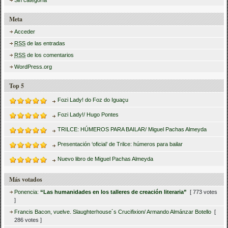
Meta
Acceder
RSS
de las entradas
RSS
de los comentarios
WordPress.org
Top 5
Fozi Lady! do Foz do Iguaçu
Fozi Lady!/ Hugo Pontes
TRILCE: HÚMEROS PARA BAILAR/ Miguel Pachas Almeyda
Presentación ‘oficial’ de Trilce: húmeros para bailar
Nuevo libro de Miguel Pachas Almeyda
Más votados
Ponencia:
“Las humanidades en los talleres de creación literaria”
[ 773 votes
]
Francis Bacon, vuelve. Slaughterhouse´s Crucifixion/ Armando Almánzar Botello
[
286 votes ]