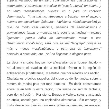
superar –a modo de un salto cualitativo– las clasificaciones y
taxonomías y atrevernos a evaluar la “poesía nueva” en cuanto y
en tanto “sensibilidades nuevas” en o para un contexto
determinado. Y, asimismo, atrevernos a trabajar en el aspecto
cultural con opacidades (mixturas, hibrideces, simultaneidades) ya
que, de modo casi unánime, partimos de esencialismos o
privilegiamos temas o motivos: esta poesía es andina — incluso
‘quechua’– porque habla de determinados temas o con
determinado vocabulario; esta otra es del “lenguaje” porque es
más o menos metalingüística; o esta otra es “meramente”
coloquial o anticuada; etc. Así no llegamos a ninguna parte
Es decir, y si cabe, hoy por hoy añorararíamos un Eguren lúcido –
no alienado ni evadido de la realidad– frente a la legión de
sobrescribas (charlatanes) y astutos que por oleadas nos asolan.
Charlatanes o bobos (aquellos del close up de Hernández sobre la
remera de moda) para ser más exactos. Es decir, constatamos
ahora, y en toda nuestra región, una suerte de sed de fantasía,
pero de no ficción . Por cierto, Borges o Vallejo, solos o actuando
en dupla, constituyen una espléndida alternativa. Sin embargo, y
justo desde los poetas con más potencia creativa, se ensayen