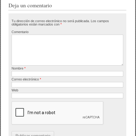
e
er
p
Deja un comentario
b
ar
Tu dirección de correo electrónico no será publicada.
Los campos
o
tir
obligatorios están marcados con
*
o
Comentario
k
Nombre
*
Correo electrónico
*
Web