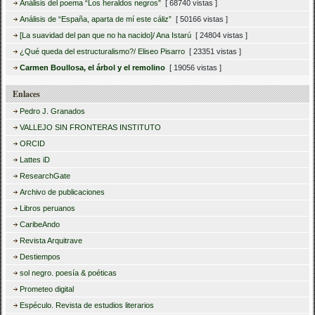
Análisis del poema “Los heraldos negros”
[ 68740 vistas ]
Análisis de “España, aparta de mí este cáliz”
[ 50166 vistas ]
[La suavidad del pan que no ha nacido]/ Ana Istarú
[ 24804 vistas ]
¿Qué queda del estructuralismo?/ Eliseo Pisarro
[ 23351 vistas ]
Carmen Boullosa, el árbol y el remolino
[ 19056 vistas ]
Enlaces
Pedro J. Granados
VALLEJO SIN FRONTERAS INSTITUTO
ORCID
Lattes iD
ResearchGate
Archivo de publicaciones
Libros peruanos
CaribeAndo
Revista Arquitrave
Destiempos
sol negro. poesía & poéticas
Prometeo digital
Espéculo. Revista de estudios literarios