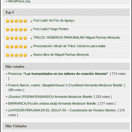
WordPress.org
Top 5
Fozi Lady! do Foz do Iguaçu
Fozi Lady!/ Hugo Pontes
TRILCE: HÚMEROS PARA BAILAR/ Miguel Pachas Almeyda
Presentación ‘oficial’ de Trilce: húmeros para bailar
Nuevo libro de Miguel Pachas Almeyda
Más votados
Ponencia:
“Las humanidades en los talleres de creación literaria”
[ 773 votes
]
Francis Bacon, vuelve. Slaughterhouse´s Crucifixion/ Armando Almánzar Botello
[
286 votes ]
¡Eureka! (POEMA ENSAYADO)/ Armando Almánzar-Botello
[ 220 votes ]
BARRANCA (Ficción urbana total)/ Armando Almánzar-Botello
[ 177 votes ]
LA POESÍA PERUANA EN EL SIGLO XX – Cuestionario de Floriano Martins
[ 176
votes ]
Más Visitados