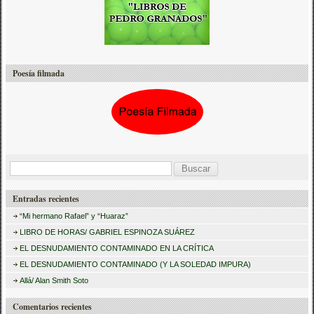
Poesía filmada
B
u
Entradas recientes
s
“Mi hermano Rafael” y “Huaraz”
c
LIBRO DE HORAS/ GABRIEL ESPINOZA SUÁREZ
a
EL DESNUDAMIENTO CONTAMINADO EN LA CRÍTICA
r
EL DESNUDAMIENTO CONTAMINADO (Y LA SOLEDAD IMPURA)
:
Allá/ Alan Smith Soto
Comentarios recientes