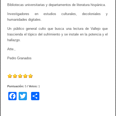
Bibliotecas universitarias y departamentos de literatura hispánica.
Investigadores en estudios culturales, decoloniales y
humanidades digitales.
Un público general culto que busca una lectura de Vallejo que
trascienda el tópico del sufrimiento y se instale en la potencia y el
hallazgo.
Atte.,
Pedro Granados
Puntuación:
5
/ Votos:
1
F
T
C
a
wi
o
c
tt
m