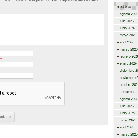
rreo electrónico no será publicada.
Los campos obligatorios están
tir
Archivos
agosto 202
julio 2026
junio 2026
mayo 2026
abril 2026
marzo 2026
febrero 202
o
*
enero 2026
diciembre 2
noviembre 
octubre 202
septiembre 
agosto 202
julio 2025
junio 2025
mayo 2025
abril 2025
marzo 2025