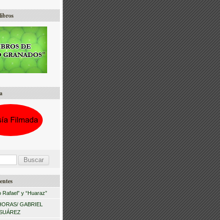
libros
a
entes
 Rafael” y “Huaraz”
HORAS/ GABRIEL
 SUÁREZ