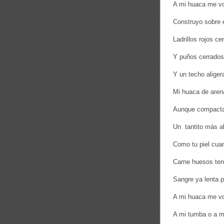
A mi huaca me v
Construyo sobre 
Ladrillos rojos c
Y puños cerrados
Y un techo aliger
Mi huaca de arena
Aunque compacta 
Un tantito más a
Como tu piel cua
Carne huesos te
Sangre ya lenta p
A mi huaca me vo
A mi tumba o a m