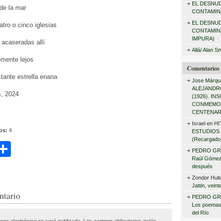
EL DESNU
r
 de la mar
CONTAMINA
:
EL DESNU
tro o cinco iglesias
CONTAMIN
IMPURA)
acaseradas allí
Allá/ Alan S
emente lejos
Comentarios 
stante estrella enana
Jose Márqu
ALEJANDRO
, 2024
(1926). I
CONMEMO
CENTENAR
Israel
en
HI
tos:
4
ESTUDIOS 
(Recargado
C
PEDRO GR
Raúl Gómez 
i
o
después
m
Zondor Huit
Jattin, vein
r
p
ntario
PEDRO GR
Los poemas
ar
del Río