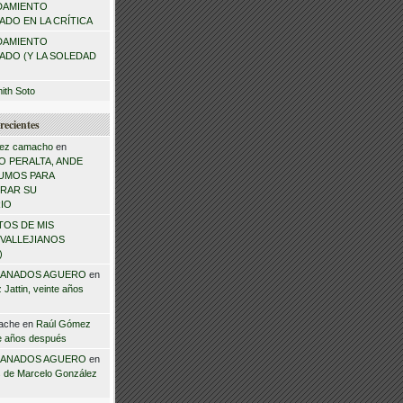
DAMIENTO
DO EN LA CRÍTICA
DAMIENTO
ADO (Y LA SOLEDAD
mith Soto
recientes
ez camacho
en
 PERALTA, ANDE
NSUMOS PARA
RAR SU
IO
TOS DE MIS
VALLEJIANOS
)
ANADOS AGUERO
en
Jattin, veinte años
ache
en
Raúl Gómez
te años después
ANADOS AGUERO
en
 de Marcelo González