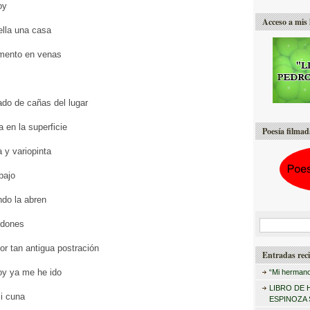
oy
Acceso a mis 
ella una casa
emento en venas
ado de cañas del lugar
 en la superficie
Poesía filmad
y variopinta
bajo
ndo la abren
ndones
B
u
or tan antigua postración
Entradas reci
s
y ya me he ido
“Mi hermano
c
LIBRO DE 
i cuna
a
ESPINOZA