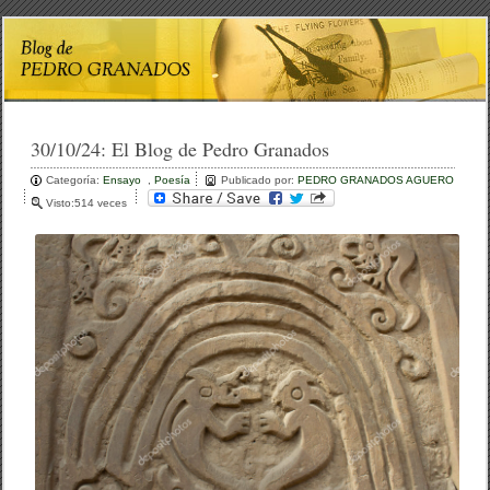
30/10/24:
El Blog de Pedro Granados
Categoría:
Ensayo
,
Poesía
Publicado por:
PEDRO GRANADOS AGUERO
Visto:514 veces