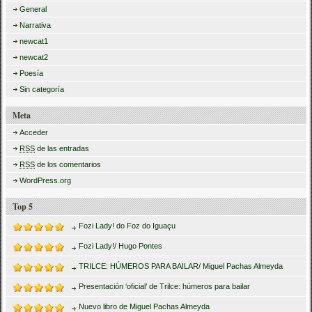
General
Narrativa
newcat1
newcat2
Poesía
Sin categoría
Meta
Acceder
RSS
de las entradas
RSS
de los comentarios
WordPress.org
Top 5
Fozi Lady! do Foz do Iguaçu
Fozi Lady!/ Hugo Pontes
TRILCE: HÚMEROS PARA BAILAR/ Miguel Pachas Almeyda
Presentación ‘oficial’ de Trilce: húmeros para bailar
Nuevo libro de Miguel Pachas Almeyda