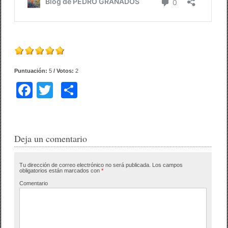
Puntuación:
5
/ Votos:
2
F
T
C
a
wi
o
c
tt
m
e
er
p
Deja un comentario
b
ar
Tu dirección de correo electrónico no será publicada.
Los campos
o
tir
obligatorios están marcados con
*
o
Comentario
k