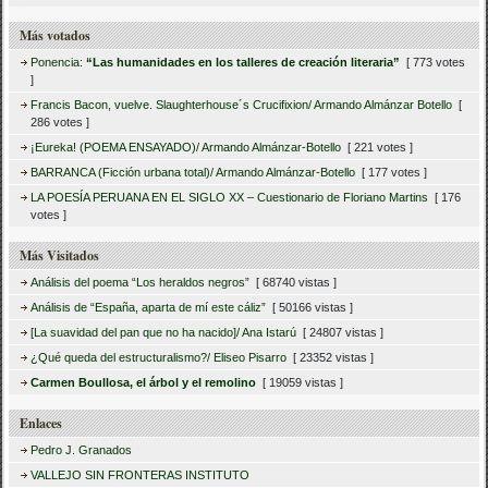
Más votados
Ponencia:
“Las humanidades en los talleres de creación literaria”
[ 773 votes
]
Francis Bacon, vuelve. Slaughterhouse´s Crucifixion/ Armando Almánzar Botello
[
286 votes ]
¡Eureka! (POEMA ENSAYADO)/ Armando Almánzar-Botello
[ 221 votes ]
BARRANCA (Ficción urbana total)/ Armando Almánzar-Botello
[ 177 votes ]
LA POESÍA PERUANA EN EL SIGLO XX – Cuestionario de Floriano Martins
[ 176
votes ]
Más Visitados
Análisis del poema “Los heraldos negros”
[ 68740 vistas ]
Análisis de “España, aparta de mí este cáliz”
[ 50166 vistas ]
[La suavidad del pan que no ha nacido]/ Ana Istarú
[ 24807 vistas ]
¿Qué queda del estructuralismo?/ Eliseo Pisarro
[ 23352 vistas ]
Carmen Boullosa, el árbol y el remolino
[ 19059 vistas ]
Enlaces
Pedro J. Granados
VALLEJO SIN FRONTERAS INSTITUTO