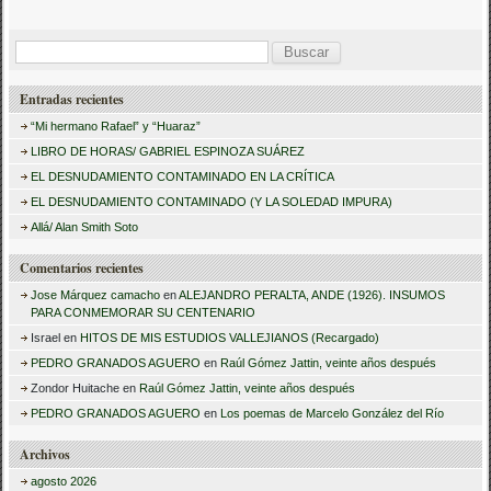
B
u
Entradas recientes
s
“Mi hermano Rafael” y “Huaraz”
c
LIBRO DE HORAS/ GABRIEL ESPINOZA SUÁREZ
a
EL DESNUDAMIENTO CONTAMINADO EN LA CRÍTICA
r
EL DESNUDAMIENTO CONTAMINADO (Y LA SOLEDAD IMPURA)
:
Allá/ Alan Smith Soto
Comentarios recientes
Jose Márquez camacho
en
ALEJANDRO PERALTA, ANDE (1926). INSUMOS
PARA CONMEMORAR SU CENTENARIO
Israel
en
HITOS DE MIS ESTUDIOS VALLEJIANOS (Recargado)
PEDRO GRANADOS AGUERO
en
Raúl Gómez Jattin, veinte años después
Zondor Huitache
en
Raúl Gómez Jattin, veinte años después
PEDRO GRANADOS AGUERO
en
Los poemas de Marcelo González del Río
Archivos
agosto 2026