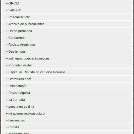
ORCID
Lattes iD
ResearchGate
Archivo de publicaciones
Libros peruanos
CaribeAndo
Revista Arquitrave
Destiempos
sol negro. poesía & poéticas
Prometeo digital
Espéculo. Revista de estudios literarios
Literaturas.com
Urbanotopía
Revista Agulha
La Jornada
poesía en su tinta
miradamalva.blogspot.com
hawansuyo
Canal-L
academia.edu