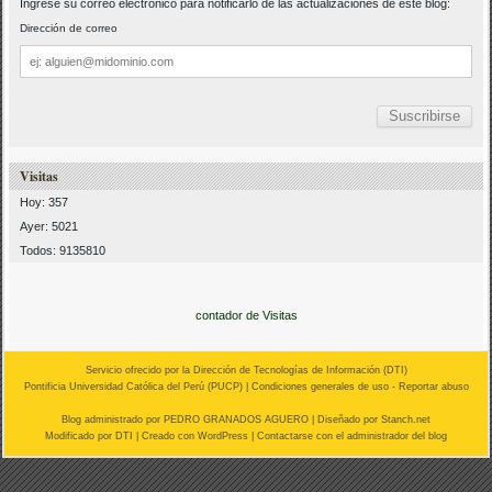
Ingrese su correo electrónico para notificarlo de las actualizaciones de este blog:
Dirección de correo
Dirección
de
correo
Visitas
Hoy: 357
Ayer: 5021
Todos: 9135810
contador de Visitas
Servicio ofrecido por la Dirección de Tecnologías de Información (
DTI
)
Pontificia Universidad Católica del Perú (
PUCP
) |
Condiciones generales de uso
-
Reportar abuso
Blog administrado por
PEDRO GRANADOS AGUERO
| Diseñado por Stanch.net
Modificado por
DTI
|
Creado con WordPress
| Contactarse con el
administrador del blog