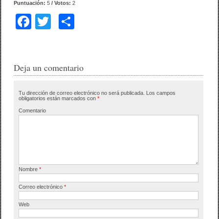
Puntuación:
5
/ Votos:
2
F
T
C
a
wi
o
c
tt
m
e
er
p
Deja un comentario
b
ar
Tu dirección de correo electrónico no será publicada.
Los campos
o
tir
obligatorios están marcados con
*
o
Comentario
k
Nombre
*
Correo electrónico
*
Web