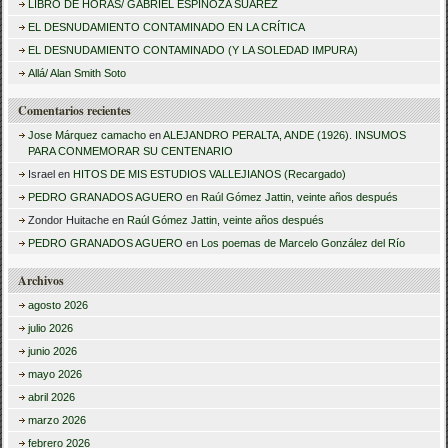
LIBRO DE HORAS/ GABRIEL ESPINOZA SUÁREZ
a
EL DESNUDAMIENTO CONTAMINADO EN LA CRÍTICA
r
EL DESNUDAMIENTO CONTAMINADO (Y LA SOLEDAD IMPURA)
:
Allá/ Alan Smith Soto
Comentarios recientes
Jose Márquez camacho
en
ALEJANDRO PERALTA, ANDE (1926). INSUMOS
PARA CONMEMORAR SU CENTENARIO
Israel
en
HITOS DE MIS ESTUDIOS VALLEJIANOS (Recargado)
PEDRO GRANADOS AGUERO
en
Raúl Gómez Jattin, veinte años después
Zondor Huitache
en
Raúl Gómez Jattin, veinte años después
PEDRO GRANADOS AGUERO
en
Los poemas de Marcelo González del Río
Archivos
agosto 2026
julio 2026
junio 2026
mayo 2026
abril 2026
marzo 2026
febrero 2026