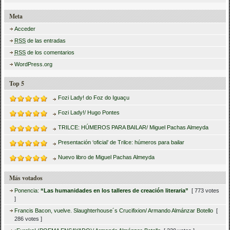
Meta
Acceder
RSS
de las entradas
RSS
de los comentarios
WordPress.org
Top 5
Fozi Lady! do Foz do Iguaçu
Fozi Lady!/ Hugo Pontes
TRILCE: HÚMEROS PARA BAILAR/ Miguel Pachas Almeyda
Presentación ‘oficial’ de Trilce: húmeros para bailar
Nuevo libro de Miguel Pachas Almeyda
Más votados
Ponencia:
“Las humanidades en los talleres de creación literaria”
[ 773 votes
]
Francis Bacon, vuelve. Slaughterhouse´s Crucifixion/ Armando Almánzar Botello
[
286 votes ]