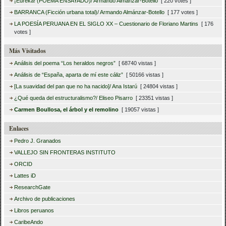
¡Eureka! (POEMA ENSAYADO)/ Armando Almánzar-Botello
[ 220 votes ]
BARRANCA (Ficción urbana total)/ Armando Almánzar-Botello
[ 177 votes ]
LA POESÍA PERUANA EN EL SIGLO XX – Cuestionario de Floriano Martins
[ 176
votes ]
Más Visitados
Análisis del poema “Los heraldos negros”
[ 68740 vistas ]
Análisis de “España, aparta de mí este cáliz”
[ 50166 vistas ]
[La suavidad del pan que no ha nacido]/ Ana Istarú
[ 24804 vistas ]
¿Qué queda del estructuralismo?/ Eliseo Pisarro
[ 23351 vistas ]
Carmen Boullosa, el árbol y el remolino
[ 19057 vistas ]
Enlaces
Pedro J. Granados
VALLEJO SIN FRONTERAS INSTITUTO
ORCID
Lattes iD
ResearchGate
Archivo de publicaciones
Libros peruanos
CaribeAndo