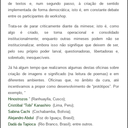
de textos e, num segundo passo, à criação de sentido
implementada de forma democrática; isto é, em constante debate
entre os participantes do workshop.
Trata-se de parar criticamente diante da mimese; isto é, como
algo é criado, se torna operacional e consolidado
institucionalmente; enquanto outras mimeses podem não se
institucionalizar, embora isso não signifique que deixem de ser,
pelo seu próprio poder larval, questionadoras, libertadoras e,
sobretudo, inesquecíveis.
Já há algum tempo que realizamos algumas destas oficinas sobre
criação de imagens e significado (na leitura de poemas) e em
diferentes ambientes. Oficinas que, no âmbito da cura, até
incentivamos a propor como desenvolvimento de “protótipos”. Por
exemplo, “
Hinostrozos
” (Ranhuaylla, Cusco);
Cristóbal “Tobi” Kanashiro
(Lima, Peru);
Sabina Cachi
(Cochabamba, Bolívia);
Alejandro Abdul
(Foz do Iguaçu, Brasil);
Dadá da Tapioca
(Rio Branco, Brasil); entre outros.