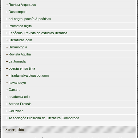
Revista Arquitrave
Destiempos
sol negro. poesía & poéticas
Prometeo digital
Espéculo. Revista de estudios literarios
Literaturas.com
Urbanotopía
Revista Agulha
La Jornada
poesía en su tinta
miradamalva.blogspot.com
hawansuyo
Canal-L
academia.edu
Alfredo Fressia
Celuzlose
Associação Brasileira de Literatura Comparada
Suscripción