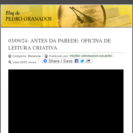
03/09/24:
ANTES DA PAREDE: OFICINA DE
LEITURA CRIATIVA
Categoría:
Docencia
Publicado por:
PEDRO GRANADOS AGUERO
Visto:6835 veces