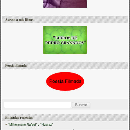
Acceso a mis libros
Poesía filmada
B
u
Entradas recientes
s
“Mi hermano Rafael” y “Huaraz”
c