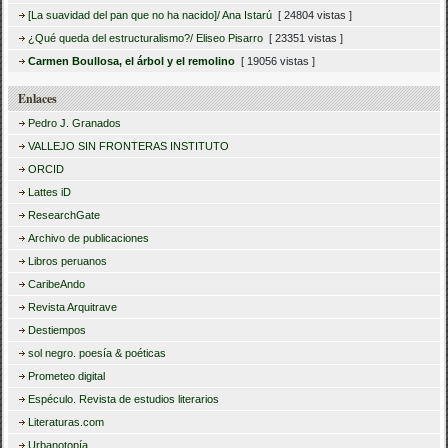
[La suavidad del pan que no ha nacido]/ Ana Istarú
[ 24804 vistas ]
¿Qué queda del estructuralismo?/ Eliseo Pisarro
[ 23351 vistas ]
Carmen Boullosa, el árbol y el remolino
[ 19056 vistas ]
Enlaces
Pedro J. Granados
VALLEJO SIN FRONTERAS INSTITUTO
ORCID
Lattes iD
ResearchGate
Archivo de publicaciones
Libros peruanos
CaribeAndo
Revista Arquitrave
Destiempos
sol negro. poesía & poéticas
Prometeo digital
Espéculo. Revista de estudios literarios
Literaturas.com
Urbanotopía