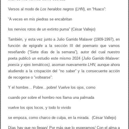
Versos al modo de
Los heraldos negros
(
LHN
), en “Huaco”:
“A veces en mis piedras se encabritan
los nervios rotos de un extinto puma” (César Vallejo)
También, y esta vez junto a Julio Garrido Malaver (1909-1997), en
función de epígrafe a la sección III del poemario que vamos
reseñando (“Siete días de la semana”), autor del cual nuestro
poeta publicó un estudio este mismo 2024 (
Julio Garrido Malaver:
poesía y ejes temáticos),
asoman nuevamente
LHN
; aunque ahora
aludiendo a la crispación del “no saber” y la consecuente acción
de recogerse o “voltearse”:
Y el hombre… Pobre…pobre! Vuelve los ojos, como
cuando por sobre el hombro nos llama una palmada
vuelve los ojos locos, y todo lo vivido
se empoza, como charco de culpa, en la mirada. (César Vallejo)
Días hay que no llegan/ Por más que lo esperamos/ Con el alma a