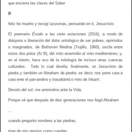
que encierra las claves del Saber
B
feliz he muerto y recogí azucenas, pensando en ti, Jesucristo
El poemario
Éxodo a las siete estaciones
(2016), a modo de
diáspora o liberación del dolor ontológico de ser pobres, oprimidos
o marginados, de Bethoven Medina (Trujillo, 1960), oscila entre
estos dos polos (A/ B), del mito amerindio al mito mediterráneo; y,
en el interin, hace eco de la mitología de incluso otras cuencas
culturales. Todo lo cual diseña, finalmente, un Jesucristo de
piedra y también un Abraham de piedra; es decir, nos pone cara a
cara ente el pan-andino y trasatlántico mito de Inkarrí:
Devoto del sol, me arremolino ante la Vida;
Porque sé que después de diez generaciones nos llegó Abraham
…
cuando pregunto nombres a las piedras,
tiran de mis nervios como cuerdas