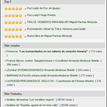
Top 5
Fozi Lady! do Foz do Iguaçu
Fozi Lady!/ Hugo Pontes
TRILCE: HÚMEROS PARA BAILAR/ Miguel Pachas Almeyda
Presentación ‘oficial’ de Trilce: húmeros para bailar
Nuevo libro de Miguel Pachas Almeyda
Más votados
Ponencia:
“Las humanidades en los talleres de creación literaria”
[ 773 votes
]
Francis Bacon, vuelve. Slaughterhouse´s Crucifixion/ Armando Almánzar Botello
[
286 votes ]
¡Eureka! (POEMA ENSAYADO)/ Armando Almánzar-Botello
[ 220 votes ]
BARRANCA (Ficción urbana total)/ Armando Almánzar-Botello
[ 177 votes ]
LA POESÍA PERUANA EN EL SIGLO XX – Cuestionario de Floriano Martins
[ 176
votes ]
Más Visitados
Análisis del poema “Los heraldos negros”
[ 68740 vistas ]
Análisis de “España, aparta de mí este cáliz”
[ 50166 vistas ]