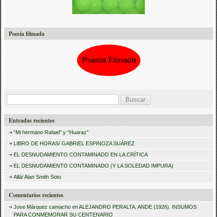
Poesía filmada
B
u
Entradas recientes
s
“Mi hermano Rafael” y “Huaraz”
c
LIBRO DE HORAS/ GABRIEL ESPINOZA SUÁREZ
a
EL DESNUDAMIENTO CONTAMINADO EN LA CRÍTICA
r
EL DESNUDAMIENTO CONTAMINADO (Y LA SOLEDAD IMPURA)
:
Allá/ Alan Smith Soto
Comentarios recientes
Jose Márquez camacho
en
ALEJANDRO PERALTA, ANDE (1926). INSUMOS
PARA CONMEMORAR SU CENTENARIO