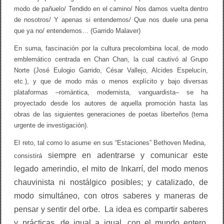
modo de pañuelo/ Tendido en el camino/ Nos damos vuelta dentro
de nosotros/ Y apenas si entendemos/ Que nos duele una pena
que ya no/ entendemos… (Garrido Malaver)
En suma, fascinación por la cultura precolombina local, de modo
emblemático centrada en Chan Chan, la cual cautivó al Grupo
Norte (José Eulogio Garrido, César Vallejo, Alcides Espelucín,
etc.), y que de modo más o menos explícito y bajo diversas
plataformas –romántica, modernista, vanguardista– se ha
proyectado desde los autores de aquella promoción hasta las
obras de las siguientes generaciones de poetas liberteños (tema
urgente de investigación).
El reto, tal como lo asume en sus “Estaciones” Bethoven Medina,
siempre
en adentrarse y comunicar este
consistirá
legado amerindio, el mito de Inkarrí, del modo menos
chauvinista ni nostálgico posibles; y catalizado, de
modo simultáneo, con otros saberes y maneras de
pensar y sentir del orbe. La idea es compartir saberes
y prácticas, de igual a igual, con el mundo entero.