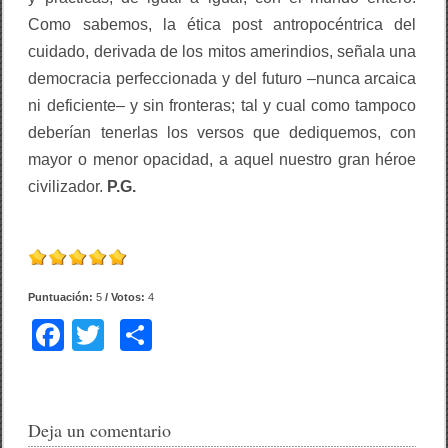
Como sabemos, la ética post antropocéntrica del
cuidado, derivada de los mitos amerindios, señala una
democracia perfeccionada y del futuro –nunca arcaica
ni deficiente– y sin fronteras; tal y cual como tampoco
deberían tenerlas los versos que dediquemos, con
mayor o menor opacidad, a aquel nuestro gran héroe
civilizador.
P.G.
Puntuación:
5
/ Votos:
4
F
T
C
a
wi
o
c
tt
m
e
er
p
Deja un comentario