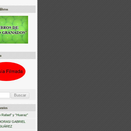
libros
a
entes
 Rafael” y “Huaraz”
HORAS/ GABRIEL
 SUÁREZ