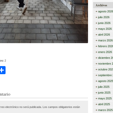
Archivos
agosto 202
julio 2026
junio 2026
mayo 2026
abril 2026
marzo 2026
febrero 202
enero 2026
diciembre 2
tos:
2
noviembre 
C
octubre 202
i
o
septiembre 
agosto 202
m
julio 2025
r
p
ntario
junio 2025
mayo 2025
ar
abril 2025
rreo electrónico no será publicada.
Los campos obligatorios están
tir
marzo 2025