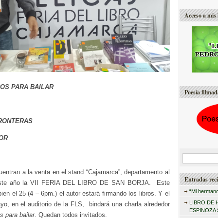
Acceso a mis 
ROS PARA BAILAR
Poesía filmad
FRONTERAS
MOR
B
u
uentran a la venta en el stand “Cajamarca”, departamento al
Entradas reci
este año la VII FERIA DEL LIBRO DE SAN BORJA. Este
s
“Mi hermano
en el 25 (4 – 6pm.) el autor estará firmando los libros. Y el
c
LIBRO DE 
yo, en el auditorio de la FLS, bindará una charla alrededor
a
ESPINOZA
s para bailar
. Quedan todos invitados.