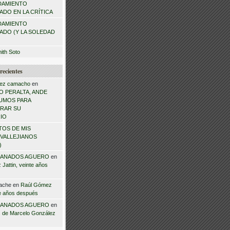
DAMIENTO
DO EN LA CRÍTICA
DAMIENTO
ADO (Y LA SOLEDAD
mith Soto
recientes
ez camacho
en
 PERALTA, ANDE
NSUMOS PARA
RAR SU
IO
TOS DE MIS
VALLEJIANOS
)
ANADOS AGUERO
en
Jattin, veinte años
ache
en
Raúl Gómez
te años después
ANADOS AGUERO
en
 de Marcelo González