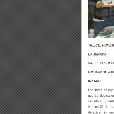
TRILCE: HÚME
LA MIRADA
VALLEJO SIN 
UN CHIN DE A
INKARRÍ
Los libros se enc
que se dedica 
sábado 18 y tambi
viernes 31 de ma
de
Trilce: Húmero