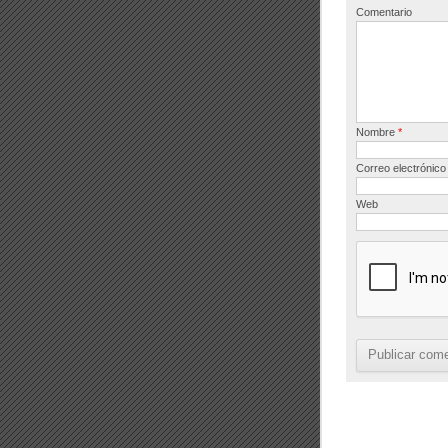
o
Comentario
k
Nombre
*
Correo electrónic
Web