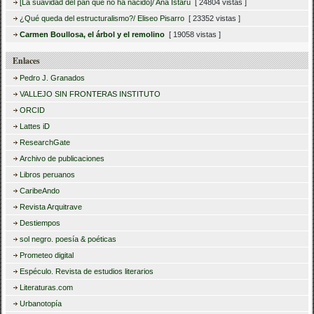
[La suavidad del pan que no ha nacido]/ Ana Istarú
[ 24804 vistas ]
¿Qué queda del estructuralismo?/ Eliseo Pisarro
[ 23352 vistas ]
Carmen Boullosa, el árbol y el remolino
[ 19058 vistas ]
Enlaces
Pedro J. Granados
VALLEJO SIN FRONTERAS INSTITUTO
ORCID
Lattes iD
ResearchGate
Archivo de publicaciones
Libros peruanos
CaribeAndo
Revista Arquitrave
Destiempos
sol negro. poesía & poéticas
Prometeo digital
Espéculo. Revista de estudios literarios
Literaturas.com
Urbanotopía