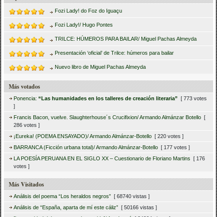
Fozi Lady! do Foz do Iguaçu
Fozi Lady!/ Hugo Pontes
TRILCE: HÚMEROS PARA BAILAR/ Miguel Pachas Almeyda
Presentación ‘oficial’ de Trilce: húmeros para bailar
Nuevo libro de Miguel Pachas Almeyda
Más votados
Ponencia:
“Las humanidades en los talleres de creación literaria”
[ 773 votes
]
Francis Bacon, vuelve. Slaughterhouse´s Crucifixion/ Armando Almánzar Botello
[
286 votes ]
¡Eureka! (POEMA ENSAYADO)/ Armando Almánzar-Botello
[ 220 votes ]
BARRANCA (Ficción urbana total)/ Armando Almánzar-Botello
[ 177 votes ]
LA POESÍA PERUANA EN EL SIGLO XX – Cuestionario de Floriano Martins
[ 176
votes ]
Más Visitados
Análisis del poema “Los heraldos negros”
[ 68740 vistas ]
Análisis de “España, aparta de mí este cáliz”
[ 50166 vistas ]