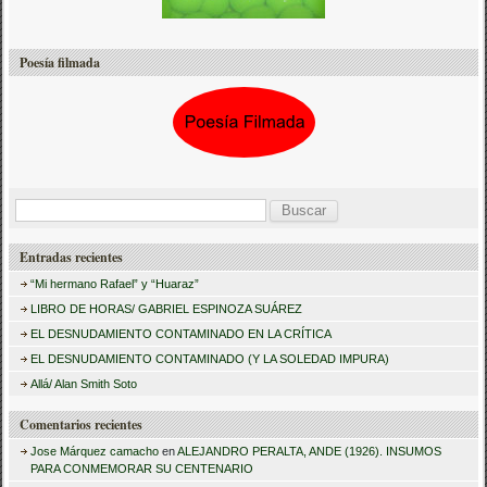
Poesía filmada
B
u
Entradas recientes
s
“Mi hermano Rafael” y “Huaraz”
c
LIBRO DE HORAS/ GABRIEL ESPINOZA SUÁREZ
a
EL DESNUDAMIENTO CONTAMINADO EN LA CRÍTICA
r
EL DESNUDAMIENTO CONTAMINADO (Y LA SOLEDAD IMPURA)
:
Allá/ Alan Smith Soto
Comentarios recientes
Jose Márquez camacho
en
ALEJANDRO PERALTA, ANDE (1926). INSUMOS
PARA CONMEMORAR SU CENTENARIO