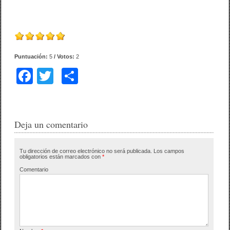
Puntuación:
5
/ Votos:
2
F
T
C
a
wi
o
c
tt
m
e
er
p
Deja un comentario
b
ar
Tu dirección de correo electrónico no será publicada.
Los campos
o
tir
obligatorios están marcados con
*
o
Comentario
k