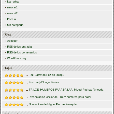
Narrativa
newcat1
newcat2
Poesía
Sin categoría
Meta
Acceder
RSS
de las entradas
RSS
de los comentarios
WordPress.org
Top 5
Fozi Lady! do Foz do Iguaçu
Fozi Lady!/ Hugo Pontes
TRILCE: HÚMEROS PARA BAILAR/ Miguel Pachas Almeyda
Presentación ‘oficial’ de Trilce: húmeros para bailar
Nuevo libro de Miguel Pachas Almeyda