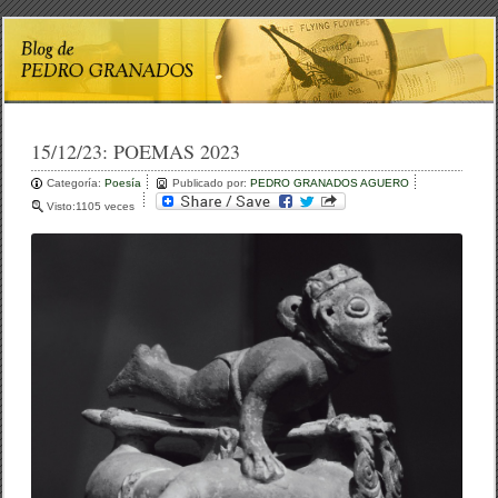
15/12/23:
POEMAS 2023
Categoría:
Poesía
Publicado por:
PEDRO GRANADOS AGUERO
Visto:1105 veces