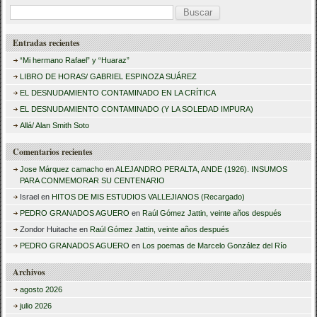
B
u
Entradas recientes
s
“Mi hermano Rafael” y “Huaraz”
c
LIBRO DE HORAS/ GABRIEL ESPINOZA SUÁREZ
a
EL DESNUDAMIENTO CONTAMINADO EN LA CRÍTICA
r
EL DESNUDAMIENTO CONTAMINADO (Y LA SOLEDAD IMPURA)
:
Allá/ Alan Smith Soto
Comentarios recientes
Jose Márquez camacho
en
ALEJANDRO PERALTA, ANDE (1926). INSUMOS
PARA CONMEMORAR SU CENTENARIO
Israel
en
HITOS DE MIS ESTUDIOS VALLEJIANOS (Recargado)
PEDRO GRANADOS AGUERO
en
Raúl Gómez Jattin, veinte años después
Zondor Huitache
en
Raúl Gómez Jattin, veinte años después
PEDRO GRANADOS AGUERO
en
Los poemas de Marcelo González del Río
Archivos
agosto 2026
julio 2026