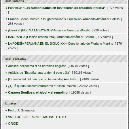
Más votados
Ponencia:
“Las humanidades en los talleres de creación literaria”
[ 773 votes
]
Francis Bacon, vuelve. Slaughterhouse´s Crucifixion/ Armando Almánzar Botello
[
286 votes ]
¡Eureka! (POEMA ENSAYADO)/ Armando Almánzar-Botello
[ 220 votes ]
BARRANCA (Ficción urbana total)/ Armando Almánzar-Botello
[ 177 votes ]
LA POESÍA PERUANA EN EL SIGLO XX – Cuestionario de Floriano Martins
[ 176
votes ]
Más Visitados
Análisis del poema “Los heraldos negros”
[ 68740 vistas ]
Análisis de “España, aparta de mí este cáliz”
[ 50166 vistas ]
[La suavidad del pan que no ha nacido]/ Ana Istarú
[ 24806 vistas ]
¿Qué queda del estructuralismo?/ Eliseo Pisarro
[ 23352 vistas ]
Carmen Boullosa, el árbol y el remolino
[ 19058 vistas ]
Enlaces
Pedro J. Granados
VALLEJO SIN FRONTERAS INSTITUTO
ORCID