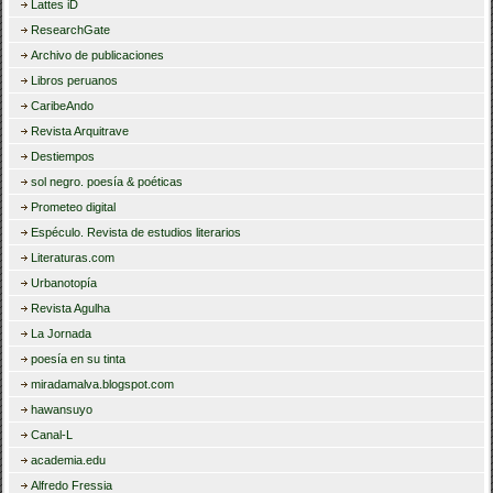
Lattes iD
ResearchGate
Archivo de publicaciones
Libros peruanos
CaribeAndo
Revista Arquitrave
Destiempos
sol negro. poesía & poéticas
Prometeo digital
Espéculo. Revista de estudios literarios
Literaturas.com
Urbanotopía
Revista Agulha
La Jornada
poesía en su tinta
miradamalva.blogspot.com
hawansuyo
Canal-L
academia.edu
Alfredo Fressia