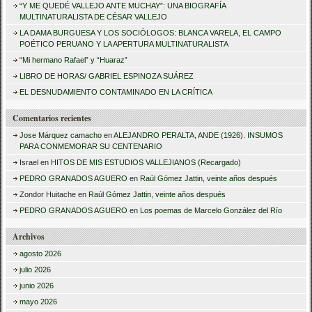
“Y ME QUEDÉ VALLEJO ANTE MUCHAY”: UNA BIOGRAFÍA
c
MULTINATURALISTA DE CÉSAR VALLEJO
a
LA DAMA BURGUESA Y LOS SOCIÓLOGOS: BLANCA VARELA, EL CAMPO
POÉTICO PERUANO Y LA APERTURA MULTINATURALISTA
r
“Mi hermano Rafael” y “Huaraz”
:
LIBRO DE HORAS/ GABRIEL ESPINOZA SUÁREZ
EL DESNUDAMIENTO CONTAMINADO EN LA CRÍTICA
Comentarios recientes
Jose Márquez camacho
en
ALEJANDRO PERALTA, ANDE (1926). INSUMOS
PARA CONMEMORAR SU CENTENARIO
Israel
en
HITOS DE MIS ESTUDIOS VALLEJIANOS (Recargado)
PEDRO GRANADOS AGUERO
en
Raúl Gómez Jattin, veinte años después
Zondor Huitache
en
Raúl Gómez Jattin, veinte años después
PEDRO GRANADOS AGUERO
en
Los poemas de Marcelo González del Río
Archivos
agosto 2026
julio 2026
junio 2026
mayo 2026