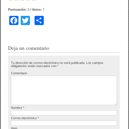
Puntuación:
5
/ Votos:
7
F
T
C
a
wi
o
c
tt
m
e
er
p
Deja un comentario
b
ar
Tu dirección de correo electrónico no será publicada.
Los campos
o
tir
obligatorios están marcados con
*
o
Comentario
k
Nombre
*
Correo electrónico
*
Web