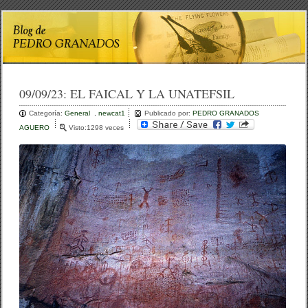
09/09/23:
EL FAICAL Y LA UNATEFSIL
Categoría:
General
,
newcat1
Publicado por:
PEDRO GRANADOS
AGUERO
Visto:1298 veces