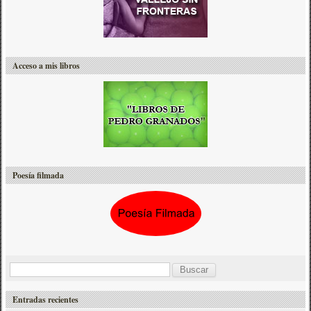
Acceso a mis libros
Poesía filmada
B
u
Entradas recientes
s