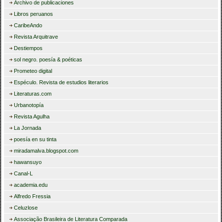
Archivo de publicaciones
Libros peruanos
CaribeAndo
Revista Arquitrave
Destiempos
sol negro. poesía & poéticas
Prometeo digital
Espéculo. Revista de estudios literarios
Literaturas.com
Urbanotopía
Revista Agulha
La Jornada
poesía en su tinta
miradamalva.blogspot.com
hawansuyo
Canal-L
academia.edu
Alfredo Fressia
Celuzlose
Associação Brasileira de Literatura Comparada