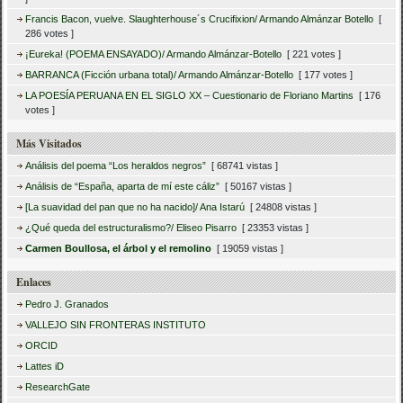
Francis Bacon, vuelve. Slaughterhouse´s Crucifixion/ Armando Almánzar Botello
[
286 votes ]
¡Eureka! (POEMA ENSAYADO)/ Armando Almánzar-Botello
[ 221 votes ]
BARRANCA (Ficción urbana total)/ Armando Almánzar-Botello
[ 177 votes ]
LA POESÍA PERUANA EN EL SIGLO XX – Cuestionario de Floriano Martins
[ 176
votes ]
Más Visitados
Análisis del poema “Los heraldos negros”
[ 68741 vistas ]
Análisis de “España, aparta de mí este cáliz”
[ 50167 vistas ]
[La suavidad del pan que no ha nacido]/ Ana Istarú
[ 24808 vistas ]
¿Qué queda del estructuralismo?/ Eliseo Pisarro
[ 23353 vistas ]
Carmen Boullosa, el árbol y el remolino
[ 19059 vistas ]
Enlaces
Pedro J. Granados
VALLEJO SIN FRONTERAS INSTITUTO
ORCID
Lattes iD
ResearchGate