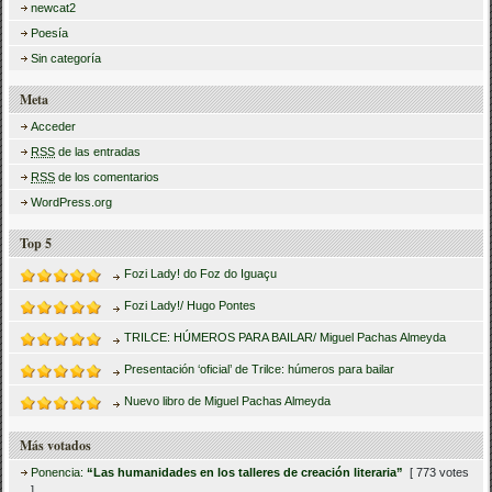
newcat2
Poesía
Sin categoría
Meta
Acceder
RSS
de las entradas
RSS
de los comentarios
WordPress.org
Top 5
Fozi Lady! do Foz do Iguaçu
Fozi Lady!/ Hugo Pontes
TRILCE: HÚMEROS PARA BAILAR/ Miguel Pachas Almeyda
Presentación ‘oficial’ de Trilce: húmeros para bailar
Nuevo libro de Miguel Pachas Almeyda
Más votados
Ponencia:
“Las humanidades en los talleres de creación literaria”
[ 773 votes
]