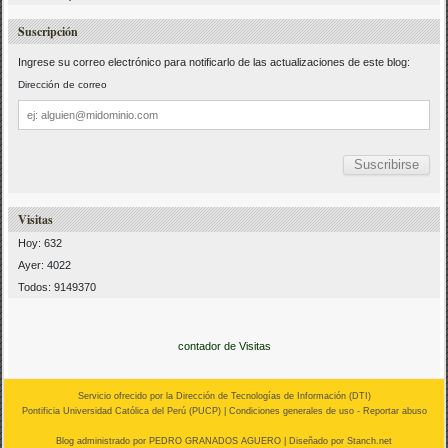
Suscripción
Ingrese su correo electrónico para notificarlo de las actualizaciones de este blog:
Dirección de correo
Dirección
de
correo
Visitas
Hoy: 632
Ayer: 4022
Todos: 9149370
contador de Visitas
Servicio ofrecido por la Dirección de Tecnologías de Información (
DTI
)
Pontificia Universidad Católica del Perú (
PUCP
) |
Condiciones generales de uso
-
Reportar abuso
Blog administrado por
PEDRO GRANADOS AGUERO
| Diseñado por Stanch.net