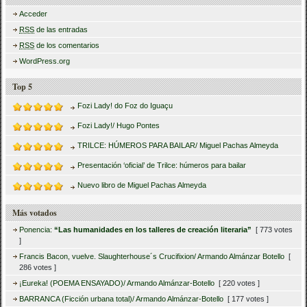
Acceder
RSS
de las entradas
RSS
de los comentarios
WordPress.org
Top 5
Fozi Lady! do Foz do Iguaçu
Fozi Lady!/ Hugo Pontes
TRILCE: HÚMEROS PARA BAILAR/ Miguel Pachas Almeyda
Presentación ‘oficial’ de Trilce: húmeros para bailar
Nuevo libro de Miguel Pachas Almeyda
Más votados
Ponencia:
“Las humanidades en los talleres de creación literaria”
[ 773 votes
]
Francis Bacon, vuelve. Slaughterhouse´s Crucifixion/ Armando Almánzar Botello
[
286 votes ]
¡Eureka! (POEMA ENSAYADO)/ Armando Almánzar-Botello
[ 220 votes ]
BARRANCA (Ficción urbana total)/ Armando Almánzar-Botello
[ 177 votes ]