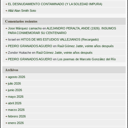
r
EL DESNUDAMIENTO CONTAMINADO (Y LA SOLEDAD IMPURA)
:
Allá/ Alan Smith Soto
Comentarios recientes
Jose Márquez camacho
en
ALEJANDRO PERALTA, ANDE (1926). INSUMOS
PARA CONMEMORAR SU CENTENARIO
Israel
en
HITOS DE MIS ESTUDIOS VALLEJIANOS (Recargado)
PEDRO GRANADOS AGUERO
en
Raúl Gómez Jattin, veinte años después
Zondor Huitache
en
Raúl Gómez Jattin, veinte años después
PEDRO GRANADOS AGUERO
en
Los poemas de Marcelo González del Río
Archivos
agosto 2026
julio 2026
junio 2026
mayo 2026
abril 2026
marzo 2026
febrero 2026
enero 2026