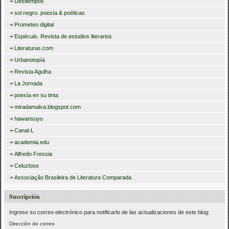
Destiempos
sol negro. poesía & poéticas
Prometeo digital
Espéculo. Revista de estudios literarios
Literaturas.com
Urbanotopía
Revista Agulha
La Jornada
poesía en su tinta
miradamalva.blogspot.com
hawansuyo
Canal-L
academia.edu
Alfredo Fressia
Celuzlose
Associação Brasileira de Literatura Comparada
Suscripción
Ingrese su correo electrónico para notificarlo de las actualizaciones de este blog:
Dirección de correo