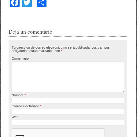
F
T
C
a
wi
o
c
tt
m
e
er
p
Deja un comentario
b
ar
Tu dirección de correo electrónico no será publicada.
Los campos
o
tir
obligatorios están marcados con
*
o
Comentario
k
Nombre
*
Correo electrónico
*
Web