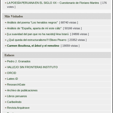
LA POESÍA PERUANA EN EL SIGLO XX – Cuestionario de Floriano Martins
[ 176
votes ]
Más Visitados
Análisis del poema “Los heraldos negros”
[ 68740 vistas ]
Análisis de “España, aparta de mí este cáliz”
[ 50166 vistas ]
[La suavidad del pan que no ha nacido]/ Ana Istarú
[ 24806 vistas ]
¿Qué queda del estructuralismo?/ Eliseo Pisarro
[ 23352 vistas ]
Carmen Boullosa, el árbol y el remolino
[ 19059 vistas ]
Enlaces
Pedro J. Granados
VALLEJO SIN FRONTERAS INSTITUTO
ORCID
Lattes iD
ResearchGate
Archivo de publicaciones
Libros peruanos
CaribeAndo
Revista Arquitrave