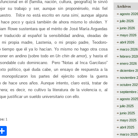
funcional en él (familia, nación, cultura, geografía) le sirvió
Archivos
jor su trabajo y ser, aunque sin proponérselo, más fiel
agosto 202
nuestro.
Trilce
no está escrito en
runa simi
, aunque alguna
julio 2026
e hace poco y quizá también de ahora mismo lo olviden. Y
junio 2026
liam Rowe sustentara que el mérito de José María Arguedas
r traducido al español la sensibilidad andina, oleadas de
mayo 2026
 mi propia madre, Lastenia, o mi propio padre, Teodoro-
abril 2026
 tiempo que él ya lo hacían. Yo mismo no hago otra cosa
marzo 2026
 poner en andino (sobre todo en
Un chin de amor
), y hasta el
febrero 202
nsondable culo dominicano. Pero “Notas al Inca Garcilaso”
enero 2026
xto político, qué duda cabe, un ensayo de respuesta a la
diciembre 2
 monopolizaron los partes del ejército sobre la guerra
noviembre 
rú de hace unos años. Aunque intento, claro está, tratar de
octubre 202
ra; es decir, no cultivo la literatura de la violencia o, al
septiembre 
e justificar un sueldo universitario con ello.
agosto 202
julio 2025
junio 2025
tos:
1
mayo 2025
C
abril 2025
marzo 2025