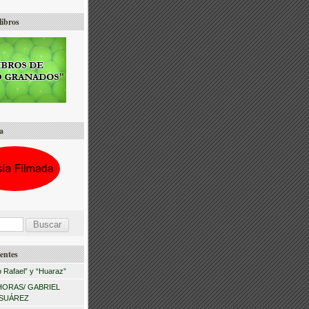
libros
a
entes
 Rafael” y “Huaraz”
HORAS/ GABRIEL
 SUÁREZ