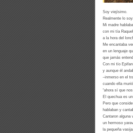
Soy viejísimo.
Realmente lo soy
Mi madre hablab
con mi tía Raquel
a la hora del lonc
Me encantaba ver
en un lenguaje qu
que jamás entend
Con mi tío Epifa
y aunque él andab
–inmerso en el tr
cuando ella murió
“ahora sí que no
El quechua es un
Pero que conside
hablaban y canta
Cantaron alguna
un hermoso yarav
la pequeña vasija