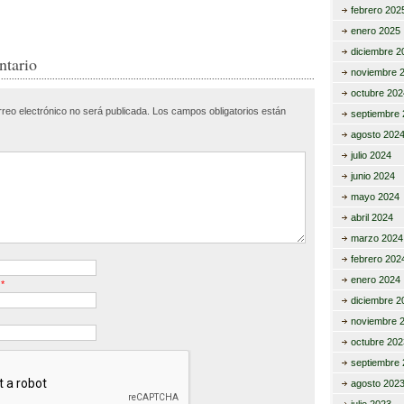
i
o
febrero 202
m
enero 2025
diciembre 2
r
p
ntario
noviembre 
ar
octubre 202
rreo electrónico no será publicada.
Los campos obligatorios están
tir
septiembre 
agosto 202
julio 2024
junio 2024
mayo 2024
abril 2024
marzo 2024
febrero 202
enero 2024
o
*
diciembre 2
noviembre 
octubre 202
septiembre 
agosto 202