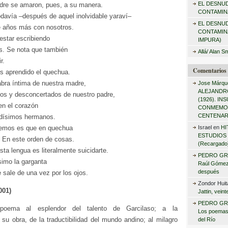
EL DESNU
dre se amaron, pues, a su manera.
r
CONTAMINA
davía –después de aquel inolvidable yaraví–
:
EL DESNU
 años más con nosotros.
CONTAMIN
 estar escribiendo
IMPURA)
s. Se nota que también
Allá/ Alan S
r.
Comentarios 
 aprendido el quechua.
abra íntima de nuestra madre,
Jose Márqu
ALEJANDRO
ños y desconcertados de nuestro padre,
(1926). I
 en el corazón
CONMEMO
CENTENAR
idísimos hermanos.
bemos es que en quechua
Israel
en
HI
ESTUDIOS 
. En este orden de cosas.
(Recargado
ta lengua es literalmente suicidarte.
PEDRO GR
ísimo la garganta
Raúl Gómez 
después
e sale de una vez por los ojos.
Zondor Huit
001)
Jattin, vein
PEDRO GR
poema al esplendor del talento de Garcilaso; a la
Los poemas
su obra, de la traductibilidad del mundo andino; al milagro
del Río