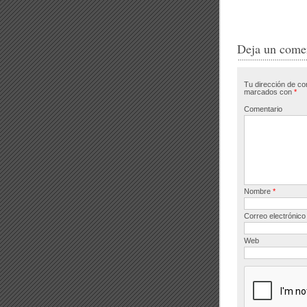
a
w
c
tt
e
e
Deja un come
b
Tu dirección de co
o
marcados con
*
o
Comentario
k
Nombre
*
Correo electrónic
Web