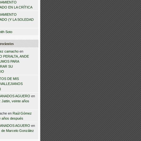
DAMIENTO
DO EN LA CRÍTICA
DAMIENTO
ADO (Y LA SOLEDAD
mith Soto
recientes
ez camacho
en
 PERALTA, ANDE
NSUMOS PARA
RAR SU
IO
TOS DE MIS
VALLEJIANOS
)
ANADOS AGUERO
en
Jattin, veinte años
ache
en
Raúl Gómez
te años después
ANADOS AGUERO
en
 de Marcelo González