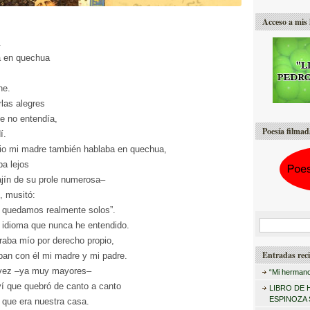
Acceso a mis 
.
a en quechua
he.
las alegres
e no entendía,
Poesía filmad
í.
nio mi madre también hablaba en quechua,
a lejos
ajín de su prole numerosa–
, musitó:
s quedamos realmente solos”.
B
 idioma que nunca he entendido.
raba mío por derecho propio,
u
Entradas reci
ban con él mi madre y mi padre.
s
 vez –ya muy mayores–
“Mi hermano
c
í que quebró de canto a canto
LIBRO DE 
a
ESPINOZA
 que era nuestra casa.