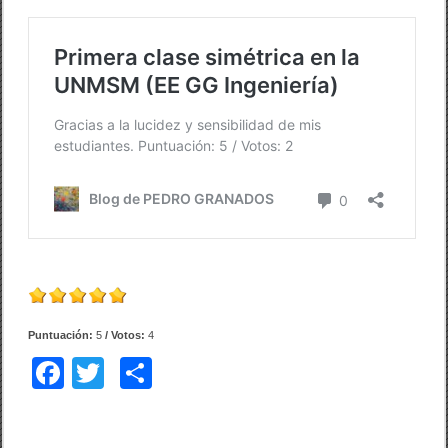
Puntuación:
5
/ Votos:
4
F
T
C
a
wi
o
c
tt
m