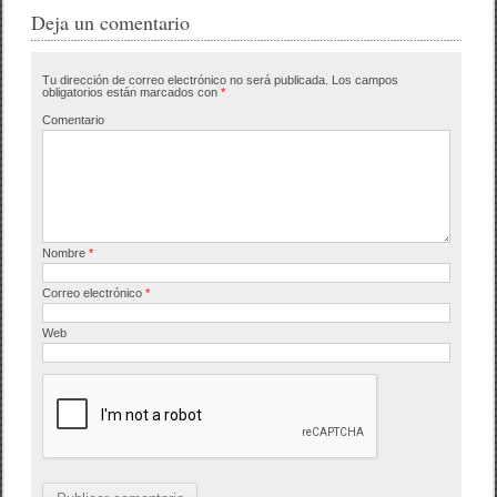
e
er
p
Deja un comentario
b
ar
Tu dirección de correo electrónico no será publicada.
Los campos
o
tir
obligatorios están marcados con
*
o
Comentario
k
Nombre
*
Correo electrónico
*
Web