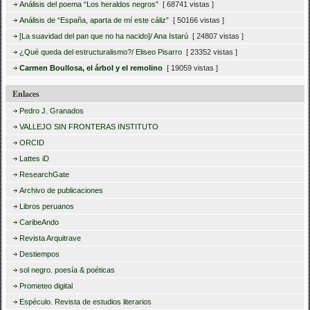
Análisis del poema “Los heraldos negros”
[ 68741 vistas ]
Análisis de “España, aparta de mí este cáliz”
[ 50166 vistas ]
[La suavidad del pan que no ha nacido]/ Ana Istarú
[ 24807 vistas ]
¿Qué queda del estructuralismo?/ Eliseo Pisarro
[ 23352 vistas ]
Carmen Boullosa, el árbol y el remolino
[ 19059 vistas ]
Enlaces
Pedro J. Granados
VALLEJO SIN FRONTERAS INSTITUTO
ORCID
Lattes iD
ResearchGate
Archivo de publicaciones
Libros peruanos
CaribeAndo
Revista Arquitrave
Destiempos
sol negro. poesía & poéticas
Prometeo digital
Espéculo. Revista de estudios literarios