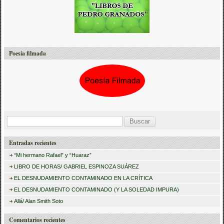
Poesía filmada
B
u
Entradas recientes
s
“Mi hermano Rafael” y “Huaraz”
c
LIBRO DE HORAS/ GABRIEL ESPINOZA SUÁREZ
a
EL DESNUDAMIENTO CONTAMINADO EN LA CRÍTICA
r
EL DESNUDAMIENTO CONTAMINADO (Y LA SOLEDAD IMPURA)
:
Allá/ Alan Smith Soto
Comentarios recientes