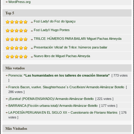
WordPress.org
Top 5
Fozi Lady! do Foz do Iguaçu
Fozi Lady!/ Hugo Pontes
TRILCE: HÚMEROS PARA BAILAR/ Miguel Pachas Almeyda
Presentación ‘oficial’ de Trilce: húmeros para bailar
Nuevo libro de Miguel Pachas Almeyda
Más votados
Ponencia:
“Las humanidades en los talleres de creación literaria”
[ 773 votes
]
Francis Bacon, vuelve. Slaughterhouse´s Crucifixion/ Armando Almánzar Botello
[
286 votes ]
¡Eureka! (POEMA ENSAYADO)/ Armando Almánzar-Botello
[ 221 votes ]
BARRANCA (Ficción urbana total)/ Armando Almánzar-Botello
[ 177 votes ]
LA POESÍA PERUANA EN EL SIGLO XX – Cuestionario de Floriano Martins
[ 176
votes ]
Más Visitados