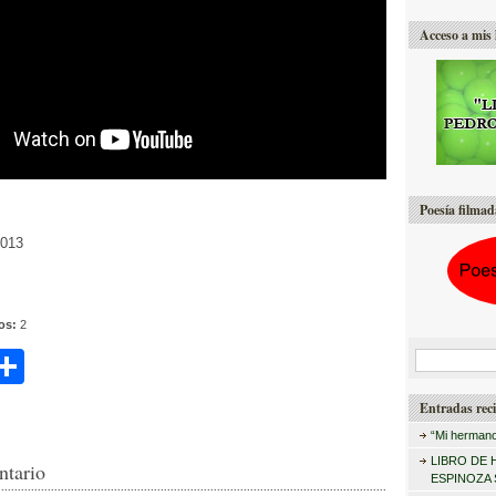
Acceso a mis 
Poesía filmad
2013
tos:
2
C
B
u
i
o
Entradas reci
s
m
“Mi hermano
c
r
p
LIBRO DE 
ntario
a
ESPINOZA