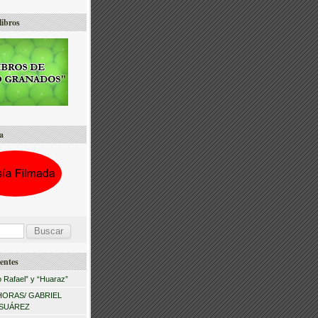
libros
a
entes
 Rafael” y “Huaraz”
HORAS/ GABRIEL
 SUÁREZ