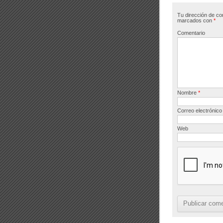
b
Tu dirección de co
o
marcados con
*
o
Comentario
k
Nombre
*
Correo electrónic
Web