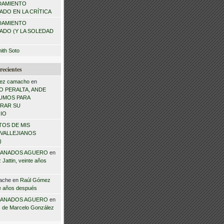
DAMIENTO
DO EN LA CRÍTICA
DAMIENTO
ADO (Y LA SOLEDAD
mith Soto
recientes
ez camacho
en
 PERALTA, ANDE
NSUMOS PARA
RAR SU
IO
TOS DE MIS
VALLEJIANOS
)
ANADOS AGUERO
en
Jattin, veinte años
ache
en
Raúl Gómez
te años después
ANADOS AGUERO
en
 de Marcelo González