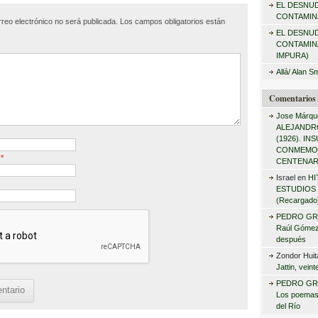
ar
EL DESNU
r
CONTAMINA
rreo electrónico no será publicada.
Los campos obligatorios están
tir
:
EL DESNU
CONTAMIN
IMPURA)
Allá/ Alan S
Comentarios 
Jose Márqu
ALEJANDRO
(1926). I
CONMEMO
o
*
CENTENAR
Israel
en
HI
ESTUDIOS 
(Recargado
PEDRO GR
Raúl Gómez 
después
Zondor Huit
Jattin, vein
PEDRO GR
Los poemas
del Río