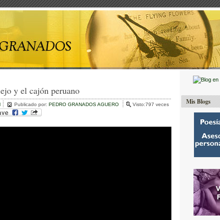
lejo y el cajón peruano
Mis Blogs
l
Publicado por:
PEDRO GRANADOS AGUERO
Visto:797 veces