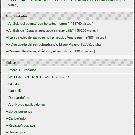
votes ]
Más Visitados
Análisis del poema “Los heraldos negros”
[ 68740 vistas ]
Análisis de “España, aparta de mí este cáliz”
[ 50166 vistas ]
[La suavidad del pan que no ha nacido]/ Ana Istarú
[ 24804 vistas ]
¿Qué queda del estructuralismo?/ Eliseo Pisarro
[ 23351 vistas ]
Carmen Boullosa, el árbol y el remolino
[ 19056 vistas ]
Enlaces
Pedro J. Granados
VALLEJO SIN FRONTERAS INSTITUTO
ORCID
Lattes iD
ResearchGate
Archivo de publicaciones
Libros peruanos
CaribeAndo
Revista Arquitrave
Destiempos