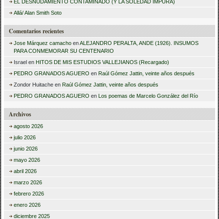
EL DESNUDAMIENTO CONTAMINADO (Y LA SOLEDAD IMPURA)
:
Allá/ Alan Smith Soto
Comentarios recientes
Jose Márquez camacho
en
ALEJANDRO PERALTA, ANDE (1926). INSUMOS
PARA CONMEMORAR SU CENTENARIO
Israel
en
HITOS DE MIS ESTUDIOS VALLEJIANOS (Recargado)
PEDRO GRANADOS AGUERO
en
Raúl Gómez Jattin, veinte años después
Zondor Huitache
en
Raúl Gómez Jattin, veinte años después
PEDRO GRANADOS AGUERO
en
Los poemas de Marcelo González del Río
Archivos
agosto 2026
julio 2026
junio 2026
mayo 2026
abril 2026
marzo 2026
febrero 2026
enero 2026
diciembre 2025