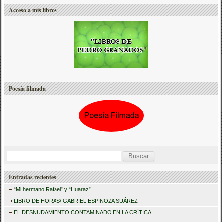
Acceso a mis libros
Poesía filmada
B
u
Entradas recientes
s
“Mi hermano Rafael” y “Huaraz”
c
LIBRO DE HORAS/ GABRIEL ESPINOZA SUÁREZ
a
EL DESNUDAMIENTO CONTAMINADO EN LA CRÍTICA
r