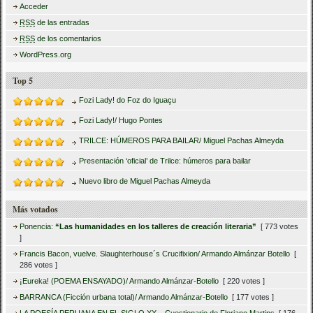
Acceder
RSS
de las entradas
RSS
de los comentarios
WordPress.org
Top 5
Fozi Lady! do Foz do Iguaçu
Fozi Lady!/ Hugo Pontes
TRILCE: HÚMEROS PARA BAILAR/ Miguel Pachas Almeyda
Presentación ‘oficial’ de Trilce: húmeros para bailar
Nuevo libro de Miguel Pachas Almeyda
Más votados
Ponencia:
“Las humanidades en los talleres de creación literaria”
[ 773 votes
]
Francis Bacon, vuelve. Slaughterhouse´s Crucifixion/ Armando Almánzar Botello
[
286 votes ]
¡Eureka! (POEMA ENSAYADO)/ Armando Almánzar-Botello
[ 220 votes ]
BARRANCA (Ficción urbana total)/ Armando Almánzar-Botello
[ 177 votes ]
LA POESÍA PERUANA EN EL SIGLO XX – Cuestionario de Floriano Martins
[ 176