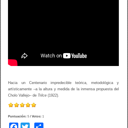
Hacia un Centenario impredecible teórica, metodológica y
artísticamente –a la altura y medida de la inmensa propuesta del
Cholo Vallejo– de
Trilce
(1922).
Puntuación:
5
/ Votos:
1
F
T
C