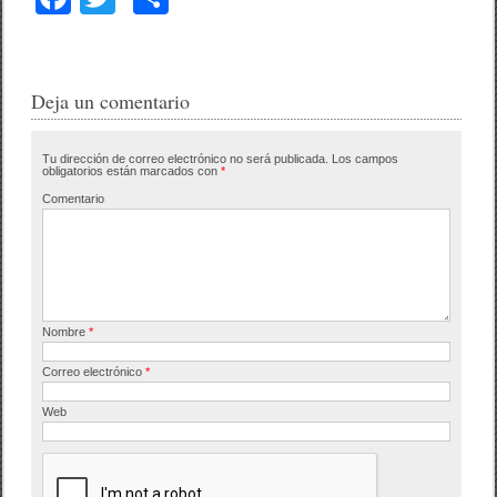
a
wi
o
c
tt
m
e
er
p
Deja un comentario
b
ar
Tu dirección de correo electrónico no será publicada.
Los campos
o
tir
obligatorios están marcados con
*
o
Comentario
k
Nombre
*
Correo electrónico
*
Web